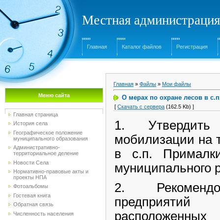
Местная администрация
Главная
Каталог файлов
Регистрация
Главная
»
Файлы
»
Мои файлы
Меню сайта
О мерах по охране лесов в с.п
[
Скачать с сервера
(162.5 Kb) ]
Главная страница
1. Утвердить
История села
Географическое положение
мобилизации на 
муниципального образования
Административно-
в с.п. Прималки
территориальное деление
Новости Села
муниципального р
Нормативно-правовые акты и
проекты НПА
2. Рекомендо
Фотоальбомы
Гостевая книга
предприяти
Обратная связь
расположенных
Численность населения