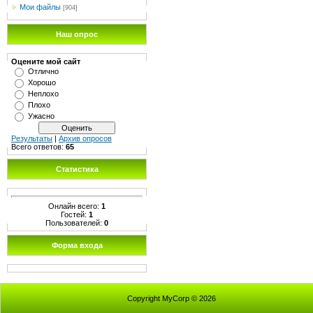
Мои файлы
[904]
Наш опрос
Оцените мой сайт
Отлично
Хорошо
Неплохо
Плохо
Ужасно
Результаты
|
Архив опросов
Всего ответов:
65
Статистика
Онлайн всего:
1
Гостей:
1
Пользователей:
0
Форма входа
Copyright MyCorp © 2026