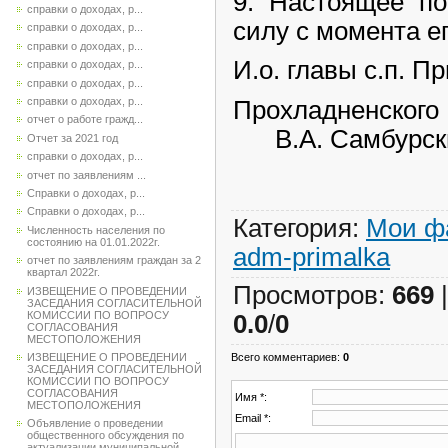
9. Настоящее по
справки о доходах, р...
силу с момента е
справки о доходах, р...
справки о доходах, р...
И.о. главы с.п. П
справки о доходах, р...
справки о доходах, р...
справки о доходах, р...
Прохладненского
отчет о работе гражд...
В.А. Самбурск
Отчет за 2021 год
справки о доходах, р...
отчет по заявлениям ...
Справки о доходах, р...
Справки о доходах, р...
Категория
:
Мои ф
Численность населения по
состоянию на 01.01.2022г.
adm-primalka
отчет по заявлениям граждан за 2
квартал 2022г.
Просмотров
:
669
ИЗВЕЩЕНИЕ О ПРОВЕДЕНИИ
ЗАСЕДАНИЯ СОГЛАСИТЕЛЬНОЙ
КОМИССИИ ПО ВОПРОСУ
0.0
/
0
СОГЛАСОВАНИЯ
МЕСТОПОЛОЖЕНИЯ
Всего комментариев
:
0
ИЗВЕЩЕНИЕ О ПРОВЕДЕНИИ
ЗАСЕДАНИЯ СОГЛАСИТЕЛЬНОЙ
КОМИССИИ ПО ВОПРОСУ
СОГЛАСОВАНИЯ
Имя *:
МЕСТОПОЛОЖЕНИЯ
Email *:
Объявление о проведении
общественного обсуждения по
актуализации муниципальной