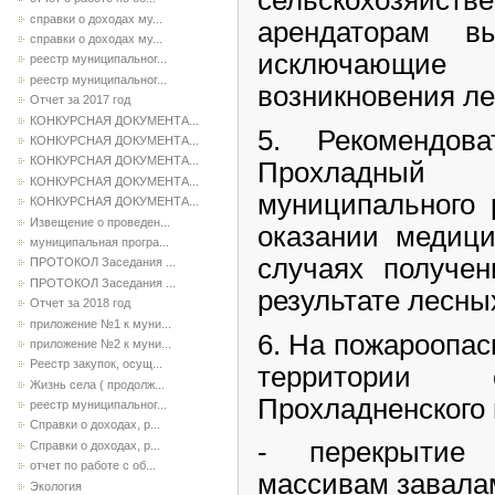
сельскохозяйс
справки о доходах му...
арендаторам вы
справки о доходах му...
исключающ
реестр муниципальног...
реестр муниципальног...
возникновения ле
Отчет за 2017 год
КОНКУРСНАЯ ДОКУМЕНТА...
5. Рекомендов
КОНКУРСНАЯ ДОКУМЕНТА...
КОНКУРСНАЯ ДОКУМЕНТА...
Прохладный 
КОНКУРСНАЯ ДОКУМЕНТА...
муниципального 
КОНКУРСНАЯ ДОКУМЕНТА...
Извещение о проведен...
оказании медиц
муниципальная програ...
случаях получен
ПРОТОКОЛ Заседания ...
ПРОТОКОЛ Заседания ...
результате лесны
Отчет за 2018 год
приложение №1 к муни...
6. На пожароопас
приложение №2 к муни...
Реестр закупок, осущ...
территории с
Жизнь села ( продолж...
Прохладненского 
реестр муниципальног...
Справки о доходах, р...
- перекрытие
Справки о доходах, р...
отчет по работе с об...
массивам завала
Экология