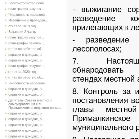
Благоустройство села
- выжигание сор
план график закупок ...
Численность населени...
разведение к
Извещение о проведен...
прилегающих к ле
отчет за 2019 год
Вакансии 2 часть
- разведение
план график закупок ...
план-график закупок ...
лесополосах;
отчет по работе с об...
справки о доходах, р...
7. Настоящ
справки о доходах, р...
план-график закупок ...
обнародовать
отчет за 2020 год
стендах местной
отчет по работе с об...
Численность населени...
8. Контроль за 
справки о доходах, р...
справки о доходах, р...
постановления в
Депутаты Совета местного
самоуправления с.п.
главы местной
Прималкинское седьмого созыва
справки о доходах, р...
Прималкинско
справки о доходах, р...
справки о доходах, р...
муниципального р
справки о доходах, р...
справки о доходах, р...