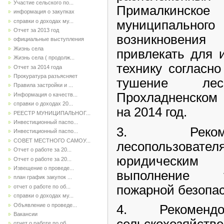
Участие сельского по...
Прималкинско
информация о закупках
справки о доходах му...
муниципально
Отчет за 2013 год
возникновен
официальные выступления
Жизнь села
привлекать для 
Жизнь села ( продолж...
технику согласн
Отчет за 2014 года
Прокуратура разъясняет
тушение ле
Правила застройки и ...
Прохладненском
Информация о качеств...
справки о доходах 20...
на 2014 год.
РЕЕСТР МУНИЦИПАЛЬНОГ...
Инвестиционный паспо...
3. Реком
Инвестиционный паспо...
СОВЕТ МЕСТНОГО САМОУ...
лесопользова
Отчет о работе за 20...
юридическим
Отчет о работе за 20...
Извещение о проведе...
выполнение 
план график закупок ...
пожарной безопас
отчет о работе по об...
справки о доходах му...
Объявление о проведе...
4. Рекомендо
Вакансии
отчет о работе по об...