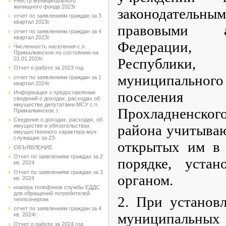
Реестр муниципального
жилищного фонда 2023г.
законодательным
отчет по заявлениям граждан за 3
квартал 2023г.
правовыми а
отчет по заявлениям граждан за 4
квартал 2023г.
Федерации, К
Численность населения с.п.
Прималкинское по состоянию на
Республики,
01.01.2024г.
Отчет о работе за 2023 год
муниципальног
отчет по заявлениям граждан за 1
квартал 2024г.
поселения
Информация о предоставлении
сведений о доходах, расходах об
имуществе депутатами МСУ с.п.
Прохладненск
Прималкинское з
Сведения о доходах, расходах, об
района учитываю
имуществе и обязательствах
имущественного характера мун.
служащих за 23-
открытых им в 
ОБЪЯВЛЕНИЕ
Отчет по заявлениям граждан за 2
порядке, уста
кв. 2024
Отчет по заявлениям граждан за 3
органом.
кв. 2024
номера телефонов службы ЕДДС
для обращений потребителей
2. При установ
теплоэнергии
отчет по заявлениям граждан за 4
муниципаль
кв. 2024г.
Отчет о работе за 2024 год