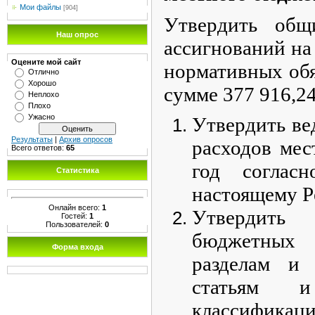
Мои файлы
[904]
Утвердить об
Наш опрос
ассигнований на
Оцените мой сайт
нормативных обя
Отлично
Хорошо
сумме 377 916,24
Неплохо
Плохо
Ужасно
Утвердить ве
Результаты
|
Архив опросов
расходов мес
Всего ответов:
65
год соглас
Статистика
настоящему 
Онлайн всего:
1
Утвердит
Гостей:
1
Пользователей:
0
бюджетных
Форма входа
разделам и 
статьям 
классификаци