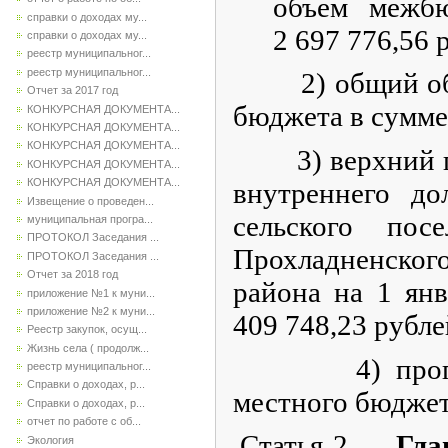
объем межбю
справки о доходах му...
2 697 776,56 
справки о доходах му...
реестр муниципальног...
реестр муниципальног...
2) общий объе
Отчет за 2017 год
бюджета в сумме
КОНКУРСНАЯ ДОКУМЕНТА...
КОНКУРСНАЯ ДОКУМЕНТА...
КОНКУРСНАЯ ДОКУМЕНТА...
3) верхний пр
КОНКУРСНАЯ ДОКУМЕНТА...
КОНКУРСНАЯ ДОКУМЕНТА...
внутреннего до
Извещение о проведен...
сельского пос
муниципальная програ...
ПРОТОКОЛ Заседания ...
Прохладненск
ПРОТОКОЛ Заседания ...
Отчет за 2018 год
района на 1 янв
приложение №1 к муни...
приложение №2 к муни...
409 748,23 рубле
Реестр закупок, осущ...
Жизнь села ( продолж...
4) прогноз
реестр муниципальног...
Справки о доходах, р...
местного бюджета
Справки о доходах, р...
отчет по работе с об...
.
Статья 2.
Гла
Экология