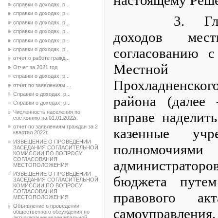
справки о доходах, р...
справки о доходах, р...
3. Главные
справки о доходах, р...
справки о доходах, р...
доходов мес
справки о доходах, р...
согласованию 
справки о доходах, р...
отчет о работе гражд...
Местной 
Отчет за 2021 год
справки о доходах, р...
Прохладненск
отчет по заявлениям ...
Справки о доходах, р...
района (далее
Справки о доходах, р...
Численность населения по
вправе наделит
состоянию на 01.01.2022г.
отчет по заявлениям граждан за 2
казенные учр
квартал 2022г.
ИЗВЕЩЕНИЕ О ПРОВЕДЕНИИ
полномоч
ЗАСЕДАНИЯ СОГЛАСИТЕЛЬНОЙ
КОМИССИИ ПО ВОПРОСУ
СОГЛАСОВАНИЯ
администратор
МЕСТОПОЛОЖЕНИЯ
ИЗВЕЩЕНИЕ О ПРОВЕДЕНИИ
бюджета путем
ЗАСЕДАНИЯ СОГЛАСИТЕЛЬНОЙ
КОМИССИИ ПО ВОПРОСУ
СОГЛАСОВАНИЯ
правового ак
МЕСТОПОЛОЖЕНИЯ
Объявление о проведении
самоуправления.
общественного обсуждения по
актуализации муниципальной