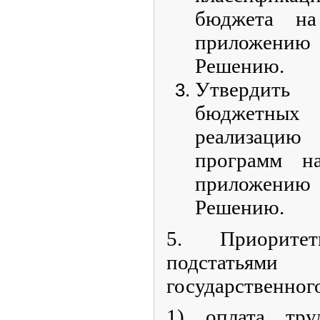
бюджета на
приложени
Решению.
Утвердит
бюджетных
реализац
программ н
приложени
Решению.
5. Приорите
подстатьями
государственног
1) оплата тр