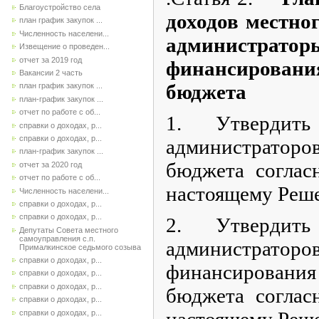
Благоустройство села
доходов местно
план график закупок ...
Численность населени...
администра
Извещение о проведен...
отчет за 2019 год
финансировани
Вакансии 2 часть
бюджета
план график закупок ...
план-график закупок ...
отчет по работе с об...
1. Утвердить
справки о доходах, р...
справки о доходах, р...
администратор
план-график закупок ...
бюджета согла
отчет за 2020 год
отчет по работе с об...
настоящему Реш
Численность населени...
справки о доходах, р...
справки о доходах, р...
2. Утвердить
Депутаты Совета местного
самоуправления с.п.
администра
Прималкинское седьмого созыва
справки о доходах, р...
финансировани
справки о доходах, р...
справки о доходах, р...
бюджета согла
справки о доходах, р...
настоящему Реш
справки о доходах, р...