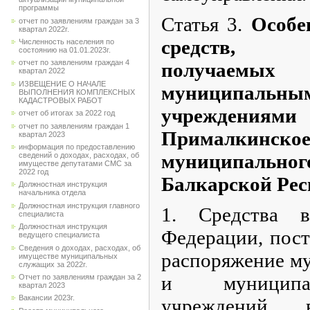
программы
Статья 3.
Особен
отчет по заявлениям граждан за 3
квартал 2022г.
средств,
Численность населения по
состоянию на 01.01.2023г.
отчет по заявлениям граждан 4
полу
квартал 2022
ИЗВЕЩЕНИЕ О НАЧАЛЕ
муниципаль
ВЫПОЛНЕНИЯ КОМПЛЕКСНЫХ
КАДАСТРОВЫХ РАБОТ
учреждениями 
отчет об итогах за 2022 год
отчет по заявлениям граждан 1
Прималкинско
квартал 2023
информация по предоставлению
муниципальног
сведений о доходах, расходах, об
имуществе депутатами СМС за
2022 год
Балкарской Ре
Должностная инструкция
начальника отдела
Должностная инструкция главного
1. Средства 
специалиста
Должностная инструкция
Федерации, пос
ведущего специалиста
Сведения о доходах, расходах, об
распоряжение м
имуществе муниципальных
служащих за 2022г.
и муниципа
Отчет по заявлениям граждан за 2
квартал 2023
Вакансии 2023г.
учреждений 