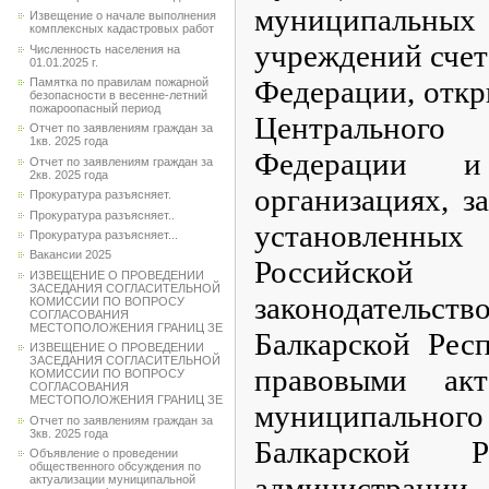
муниципал
Извещение о начале выполнения
комплексных кадастровых работ
учреждений счет
Численность населения на
01.01.2025 г.
Федерации, откр
Памятка по правилам пожарной
безопасности в весенне-летний
пожароопасный период
Центрального
Отчет по заявлениям граждан за
1кв. 2025 года
Федерации и
Отчет по заявлениям граждан за
2кв. 2025 года
организациях, з
Прокуратура разъясняет.
Прокуратура разъясняет..
установленны
Прокуратура разъясняет...
Вакансии 2025
Российск
ИЗВЕЩЕНИЕ О ПРОВЕДЕНИИ
ЗАСЕДАНИЯ СОГЛАСИТЕЛЬНОЙ
законодател
КОМИССИИ ПО ВОПРОСУ
СОГЛАСОВАНИЯ
МЕСТОПОЛОЖЕНИЯ ГРАНИЦ ЗЕ
Балкарской Рес
ИЗВЕЩЕНИЕ О ПРОВЕДЕНИИ
ЗАСЕДАНИЯ СОГЛАСИТЕЛЬНОЙ
правовыми акт
КОМИССИИ ПО ВОПРОСУ
СОГЛАСОВАНИЯ
МЕСТОПОЛОЖЕНИЯ ГРАНИЦ ЗЕ
муниципальног
Отчет по заявлениям граждан за
3кв. 2025 года
Балкарской Р
Объявление о проведении
общественного обсуждения по
администрации
актуализации муниципальной