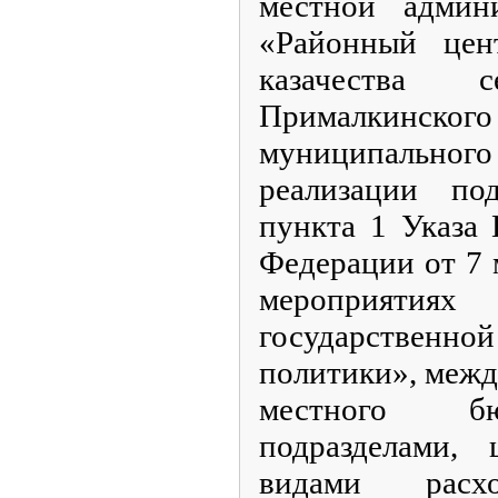
местной адми
«Районный цен
казачества с
Прималкинско
муниципально
реализации п
пункта 1 Указа 
Федерации от 7 
мероприяти
государств
политики», межд
местного бю
подразделами,
видами расхо