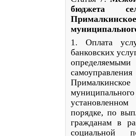
бюджета сел
Прималкинско
муниципальног
1. Оплата усл
банковских услу
определяемым
самоуправления
Прималкинско
муниципальн
установленно
порядке, по вып
гражданам в ра
социальной 