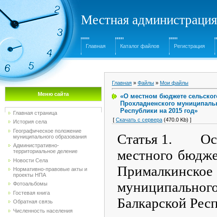
Местная администрация
Главная
Каталог файлов
Регистрация
Главная
»
Файлы
»
Мои файлы
Меню сайта
«О местном бюджете сельског
Прохладненского муниципаль
Республики на 2015 год»
Главная страница
[
Скачать с сервера
(470.0 Kb) ]
История села
Географическое положение
Статья 1. Осн
муниципального образования
Административно-
местного бюдже
территориальное деление
Новости Села
Прималкинск
Нормативно-правовые акты и
проекты НПА
муниципальног
Фотоальбомы
Гостевая книга
Балкарской Рес
Обратная связь
Численность населения