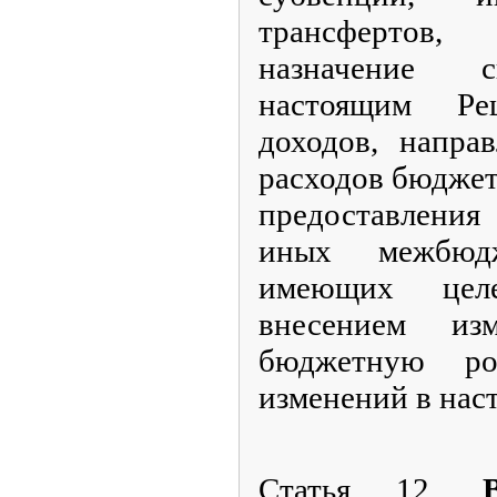
трансфертов
назначение с
настоящим Р
доходов, напра
расходов бюджет
предоставления
иных межбюдж
имеющих целе
внесением из
бюджетную ро
изменений в нас
Статья 12.
Вс