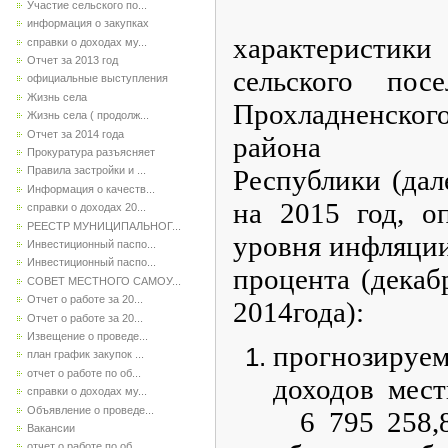
Участие сельского по...
Утверди
информация о закупках
характеристи
справки о доходах му...
Отчет за 2013 год
сельского пос
официальные выступления
Жизнь села
Прохладненск
Жизнь села ( продолж...
Отчет за 2014 года
района Каба
Прокуратура разъясняет
Республики (да
Правила застройки и ...
Информация о качеств...
на 2015 год, о
справки о доходах 20...
РЕЕСТР МУНИЦИПАЛЬНОГ...
уровня инфляции
Инвестиционный паспо...
Инвестиционный паспо...
процента (декаб
СОВЕТ МЕСТНОГО САМОУ...
Отчет о работе за 20...
2014года):
Отчет о работе за 20...
Извещение о проведе...
прогнозир
план график закупок ...
отчет о работе по об...
доходов мес
справки о доходах му...
Объявление о проведе...
6 795 258,8
Вакансии
отчет о работе по об...