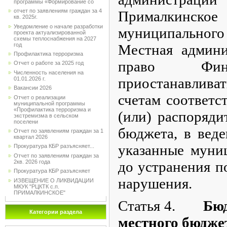
программы «Формирование со
отчет по заявлениям граждан за 4
Прималкинско
кв. 2025г.
Уведомление о начале разработки
муниципального
проекта актуализированной
схемы теплоснабжения на 2027
год
Местная админи
Профилактика терроризма
право Фина
Отчет о работе за 2025 год
Численность населения на
приостанавливат
01.01.2026 г.
Вакансии 2026
счетам соответс
Отчет о реализации
муниципальной программы
«Профилактика терроризма и
(или) распоряди
экстремизма в сельском
поселени
бюджета, в веде
Отчет по заявлениям граждан за 1
квартал 2026
указанные муни
Прокуратура КБР разъясняет...
Отчет по заявлениям граждан за
2кв. 2026 года
до устранения п
Прокуратура КБР разъясняет
нарушения.
ИЗВЕЩЕНИЕ О ЛИКВИДАЦИИ
МКУК "РЦКТК с.п.
ПРИМАЛКИНСКОЕ"
Статья 4.
Бю
Категории раздела
местного бюджет