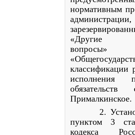
нормативным пр
администраци
зарезервиров
«Другие общ
вопрос
«Общегосудар
классификации 
исполнения п
обязательств 
Прималкинское.
2. Установит
пунктом 3 ст
кодекса Рос