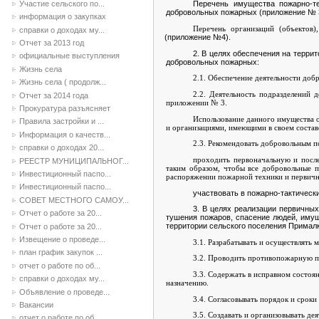
Участие сельского по...
Перечень
имущества пожарно-т
добровольных пожарных (приложение № 
информация о закупках
Перечень организаций (объектов
справки о доходах му...
(приложение №4).
Отчет за 2013 год
2. В целях обеспечения на терри
официальные выступления
добровольных пожарных:
Жизнь села
2.1. Обеспечение деятельности до
Жизнь села ( продолж...
2.2. Деятельность подразделений 
Отчет за 2014 года
приложении № 3.
Прокуратура разъясняет
Использование данного имущества 
Правила застройки и ...
и организациями, имеющими в своем состав
Информация о качеств...
2.3. Рекомендовать добровольным 
справки о доходах 20...
проходить первоначальную и посл
РЕЕСТР МУНИЦИПАЛЬНОГ...
таким образом, чтобы все добровольные 
Инвестиционный паспо...
распоряжении пожарной техники и первич
Инвестиционный паспо...
участвовать в пожарно-тактическ
СОВЕТ МЕСТНОГО САМОУ...
3. В целях реализации первичных
Отчет о работе за 20...
тушения пожаров, спасение людей, имущ
территории сельского поселения Прималк
Отчет о работе за 20...
Извещение о проведе...
3.1. Разрабатывать и осуществлять
план график закупок ...
3.2. Проводить противопожарную п
отчет о работе по об...
3.3. Содержать в исправном состоя
справки о доходах му...
назначению.
Объявление о проведе...
3.4. Согласовывать порядок и срок
Вакансии
3.5. Создавать и организовывать д
отчет о работе по об...