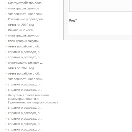
Благоустройство села
план график закупок ...
Численность населени...
Извещение о проведен...
Код *:
отчет за 2019 год
Вакансии 2 часть
план график закупок ...
план-график закупок ...
отчет по работе с об...
справки о доходах, р...
справки о доходах, р...
план-график закупок ...
отчет за 2020 год
отчет по работе с об...
Численность населени...
справки о доходах, р...
справки о доходах, р...
Депутаты Совета местного
самоуправления с.п.
Прималкинское седьмого созыва
справки о доходах, р...
справки о доходах, р...
справки о доходах, р...
справки о доходах, р...
справки о доходах, р...