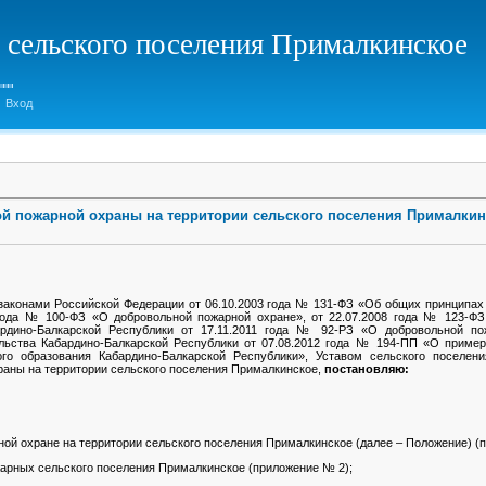
 сельского поселения Прималкинское
Вход
й пожарной охраны на территории сельского поселения Прималкин
законами Российской Федерации от 06.10.2003 года № 131-ФЗ «Об общих принципах
 года № 100-ФЗ «О добровольной пожарной охране», от 22.07.2008 года № 123-ФЗ
ардино-Балкарской Республики от 17.11.2011 года № 92-РЗ «О добровольной по
льства Кабардино-Балкарской Республики от 07.08.2012 года № 194-ПП «О пример
о образования Кабардино-Балкарской Республики», Уставом сельского поселени
раны на территории сельского поселения Прималкинское,
постановляю:
ой охране на территории сельского поселения Прималкинское (далее – Положение) (
арных сельского поселения Прималкинское (приложение № 2);