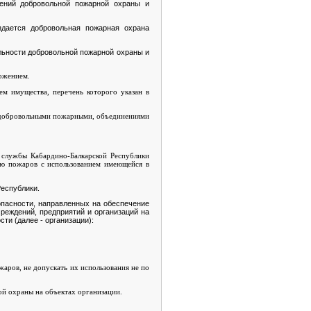
лений добровольной пожарной охраны и
здается добровольная пожарная охрана
льности добровольной пожарной охраны и
ожением.
м имущества, перечень которого указан в
с добровольными пожарными, объединениями
службы Кабардино-Балкарской Республики
ию пожаров с использованием имеющейся в
Республики.
опасности, направленных на обеспечение
реждений, предприятий и организаций на
ти (далее - организации):
аров, не допускать их использования не по
ой охраны на объектах организации.