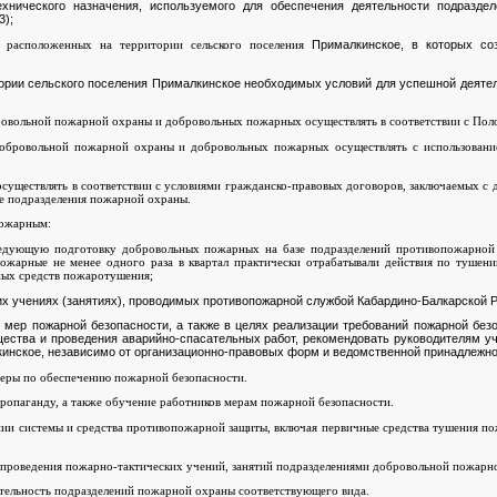
ехнического назначения, используемого для обеспечения деятельности подразде
3);
Прималкинское, в которых со
), расположенных на территории сельского поселения
тории сельского поселения Прималкинское необходимых условий для успешной деяте
бровольной пожарной охраны и добровольных пожарных осуществлять в соответствии с Пол
добровольной пожарной охраны и добровольных пожарных осуществлять с использование
осуществлять в соответствии с условиями гражданско-правовых договоров, заключаемых 
е подразделения пожарной охраны.
пожарным:
едующую подготовку добровольных пожарных на базе подразделений противопожарной 
пожарные не менее одного раза в квартал практически отрабатывали действия по тушен
ных средств пожаротушения;
их учениях (занятиях), проводимых противопожарной службой Кабардино-Балкарской 
 мер пожарной безопасности, а также в целях реализации требований пожарной без
ества и проведения аварийно-спасательных работ, рекомендовать руководителям уч
инское, независимо от организационно-правовых форм и ведомственной принадлежнос
 меры по обеспечению пожарной безопасности.
ропаганду, а также обучение работников мерам пожарной безопасности.
нии системы и средства противопожарной защиты, включая первичные средства тушения пож
и проведения пожарно-тактических учений, занятий подразделениями добровольной пожарн
еятельность подразделений пожарной охраны соответствующего вида.