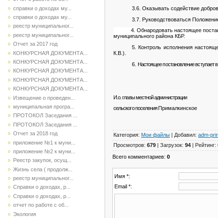
справки о доходах му...
3.6. Оказывать содействие добр
справки о доходах му...
3.7. Руководствоваться Положени
реестр муниципальног...
4. Обнародовать настоящее поста
реестр муниципальног...
муниципального района КБР.
Отчет за 2017 год
5. Контроль исполнения настоящ
КОНКУРСНАЯ ДОКУМЕНТА...
К.В.).
КОНКУРСНАЯ ДОКУМЕНТА...
6.
Настоящее постановление вступает в 
КОНКУРСНАЯ ДОКУМЕНТА...
КОНКУРСНАЯ ДОКУМЕНТА...
КОНКУРСНАЯ ДОКУМЕНТА...
И.о. главы местной администрации
Извещение о проведен...
муниципальная програ...
сельского поселения
Прималкинское
В.А
ПРОТОКОЛ Заседания ...
ПРОТОКОЛ Заседания ...
Отчет за 2018 год
Категория
:
Мои файлы
|
Добавил
:
adm-pri
приложение №1 к муни...
Просмотров
:
679
|
Загрузок
:
94
|
Рейтинг
:
приложение №2 к муни...
Всего комментариев
:
0
Реестр закупок, осущ...
Жизнь села ( продолж...
Имя *:
реестр муниципальног...
Email *:
Справки о доходах, р...
Справки о доходах, р...
отчет по работе с об...
Экология