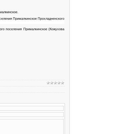
малкинское.
оселения Прималкинское Прохладненского
ого поселения Прималкинское (Кожухова