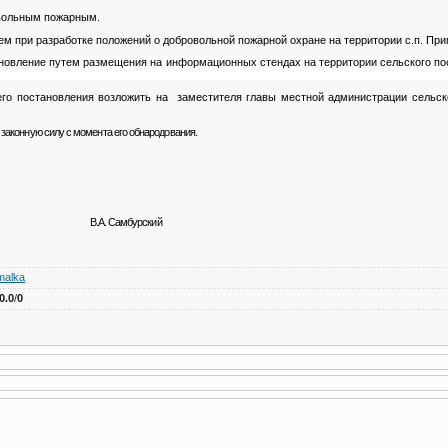
овольным пожарным.
ем при разработке положений о добровольной пожарной охране на территории с.п. При
новление путем размещения на информационных стендах на территории сельского п
его постановления возложить на заместителя главы местной администрации сельск
законную силу с момента его обнародования.
. Самбурский
malka
0.0
/
0