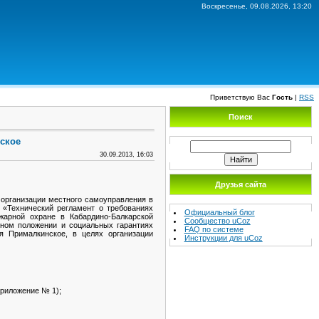
Воскресенье, 09.08.2026, 13:20
Приветствую Вас
Гость
|
RSS
Поиск
ское
30.09.2013, 16:03
Друзья сайта
 организации местного самоуправления в
 «Технический регламент о требованиях
Официальный блог
жарной охране в Кабардино-Балкарской
Сообщество uCoz
ном положении и социальных гарантиях
FAQ по системе
я Прималкинское, в целях организации
Инструкции для uCoz
приложение № 1);