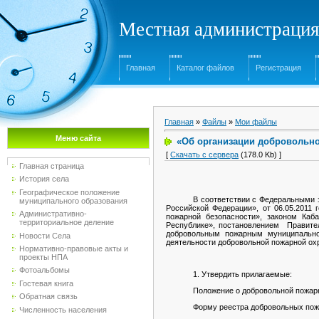
Местная администрация
Главная
Каталог файлов
Регистрация
Главная
»
Файлы
»
Мои файлы
Меню сайта
«Об организации добровольно
[
Скачать с сервера
(178.0 Kb) ]
Главная страница
История села
Географическое положение
В соответствии с Федеральными 
муниципального образования
Российской Федерации», от 06.05.2011
Административно-
пожарной безопасности», законом Каб
территориальное деление
Республике», постановлением Правите
добровольным пожарным муниципальног
Новости Села
деятельности добровольной пожарной ох
Нормативно-правовые акты и
проекты НПА
Фотоальбомы
1. Утвердить прилагаемые:
Гостевая книга
Положение о добровольной пожарн
Обратная связь
Форму реестра добровольных пож
Численность населения