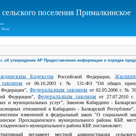
 сельского поселения Прималкинское
Вход
021г. об утверждении АР Предоставление информации о порядке пре
ажданским Кодексом
Жилищн
Российской Федерации,
 законом
от 06.10.2003 г. № 131-ФЗ "Об общих принц
Федеральным законом
й Федерации",
от 02.05.2006 г. № 5
Федеральным законом
кой Федерации",
от 27.07.2010 г
ных и муниципальных услуг", Законом Кабардино - Балкарской
илищных отношений в Кабардино - Балкарской Республике"
внесении изменений в федеральный закон "О социальной за
кинское Прохладненского муниципального района КБР, мест
хладненского муниципального района КБР, постановляет:
тративный регламент местной администрации сельског