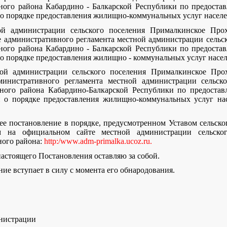
ного района Кабардино - Балкарской Республики по предоста
о порядке предоставления жилищно-коммунальных услуг насел
ой администрации сельского поселения Прималкинское Про
е административного регламента местной администрации сельс
ного района Кабардино - Балкарской Республики по предоста
о порядке предоставления жилищно - коммунальных услуг насе
ной администрации сельского поселения Прималкинское Про
инистративного регламента местной администрации сельск
ного района Кабардино-Балкарской Республики по предоста
 о порядке предоставления жилищно-коммунальных услуг нас
ее постановление в порядке, предусмотренном Уставом сельск
м на официальном сайте местной администрации сельског
ого района:
http:/www.adm-primalka.ucoz.ru.
настоящего Постановления оставляю за собой.
ие вступает в силу с момента его обнародования.
инистрации