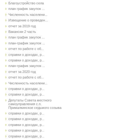
Благоустройство села
план график закупок ...
Численность населени...
Извещение о проведен...
отчет за 2019 год
Вакансии 2 часть
план график закупок ...
план-график закупок ...
отчет по работе с об...
справки о доходах, р...
справки о доходах, р...
план-график закупок ...
отчет за 2020 год
отчет по работе с об...
Численность населени...
справки о доходах, р...
справки о доходах, р...
Депутаты Совета местного
самоуправления с.п.
Прималкинское седьмого созыва
справки о доходах, р...
справки о доходах, р...
справки о доходах, р...
справки о доходах, р...
справки о доходах, р...