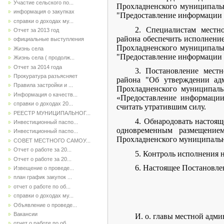
Участие сельского по...
Прохладненского муниципаль
информация о закупках
"Предоставление информации 
справки о доходах му...
2. Специалистам местн
Отчет за 2013 год
района обеспечить исполнени
официальные выступления
Прохладненского муниципаль
Жизнь села
"Предоставление информации 
Жизнь села ( продолж...
Отчет за 2014 года
3. Постановление мест
Прокуратура разъясняет
района "Об утверждении адм
Правила застройки и ...
Прохладненского муниципаль
Информация о качеств...
«Предоставление информации
справки о доходах 20...
считать утратившим силу.
РЕЕСТР МУНИЦИПАЛЬНОГ...
4. Обнародовать настоящ
Инвестиционный паспо...
одновременным размещение
Инвестиционный паспо...
Прохладненского муниципальн
СОВЕТ МЕСТНОГО САМОУ...
Отчет о работе за 20...
5. Контроль исполнения 
Отчет о работе за 20...
6. Настоящее Постановлен
Извещение о проведе...
план график закупок ...
отчет о работе по об...
справки о доходах му...
Объявление о проведе...
Вакансии
И. o. главы местной адм
отчет о работе по об...