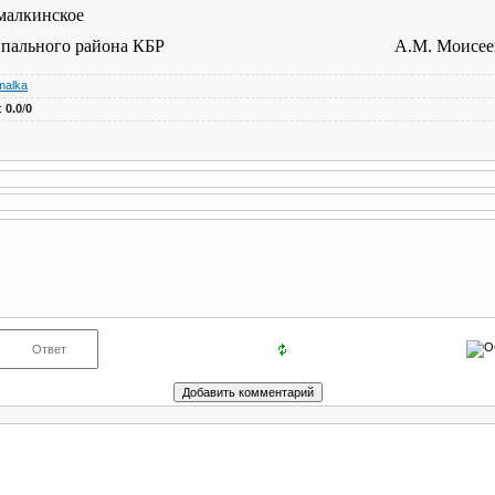
малкинское
 муниципального района КБР А.М. Моисее
malka
:
0.0
/
0