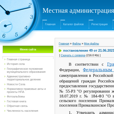
Местная администрация
Главная
Каталог файлов
Регистрация
Главная
»
Файлы
»
Мои файлы
Меню сайта
постановление 49 от 21.06.2
[
Скачать с сервера
(216.0 Kb) ]
Главная страница
Гр
В соответствии с
История села
Федеральным
Географическое положение
Федерации,
муниципального образования
самоуправления в Российско
Административно-
территориальное деление
обращений граждан Российс
Новости Села
предоставления государствен
Нормативно-правовые акты и
№ 55-РЗ "О регулировании ж
проекты НПА
18.07.2019 г. № 184-ФЗ "О 
Фотоальбомы
сельского поселения Примал
Гостевая книга
поселения Прималкинское Про
Обратная связь
Численность населения
1. Утвердить админис