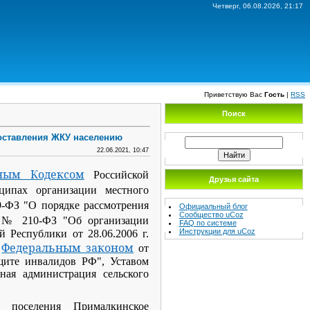
Четверг, 06.08.2026, 21:17
Приветствую Вас
Гость
|
RSS
Поиск
доставления ЖКУ населению
22.06.2021, 10:47
ым Кодексом
Российской
Друзья сайта
ипах организации местного
9-ФЗ "О порядке рассмотрения
Официальный блог
Сообщество uCoz
. № 210-ФЗ "Об организации
FAQ по системе
Инструкции для uCoz
 Республики от 28.06.2006 г.
Федеральным законом
,
от
щите инвалидов РФ", Уставом
ная администрация сельского
о поселения Прималкинское