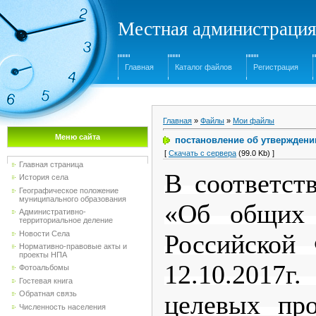
Местная администрация
Главная
Каталог файлов
Регистрация
Главная
»
Файлы
»
Мои файлы
Меню сайта
постановление об утвержден
[
Скачать с сервера
(99.0 Kb) ]
Главная страница
В соответст
История села
Географическое положение
муниципального образования
«Об общих 
Административно-
территориальное деление
Новости Села
Российской
Нормативно-правовые акты и
проекты НПА
12.10.2017
Фотоальбомы
Гостевая книга
Обратная связь
целевых про
Численность населения