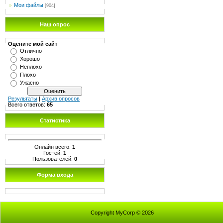
Мои файлы
[904]
Наш опрос
Оцените мой сайт
Отлично
Хорошо
Неплохо
Плохо
Ужасно
Результаты
|
Архив опросов
Всего ответов:
65
Статистика
Онлайн всего:
1
Гостей:
1
Пользователей:
0
Форма входа
Copyright MyCorp © 2026