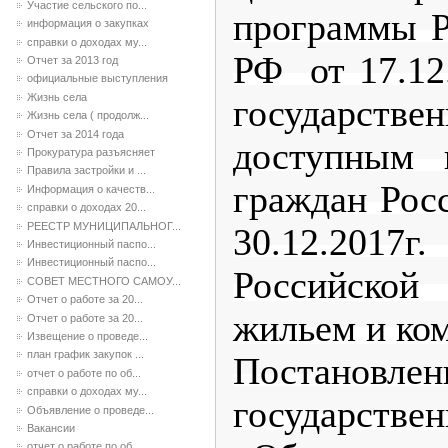
Участие сельского по...
программы Р
информация о закупках
справки о доходах му...
РФ от 17.12
Отчет за 2013 год
официальные выступления
Жизнь села
государстве
Жизнь села ( продолж...
Отчет за 2014 года
доступным 
Прокуратура разъясняет
Правила застройки и ...
граждан Рос
Информация о качеств...
справки о доходах 20...
РЕЕСТР МУНИЦИПАЛЬНОГ...
30.12.2017г
Инвестиционный паспо...
Инвестиционный паспо...
Российской
СОВЕТ МЕСТНОГО САМОУ...
Отчет о работе за 20...
жильем и ко
Отчет о работе за 20...
Извещение о проведе...
план график закупок ...
Постановле
отчет о работе по об...
справки о доходах му...
государстве
Объявление о проведе...
Вакансии
отчет о работе по об...