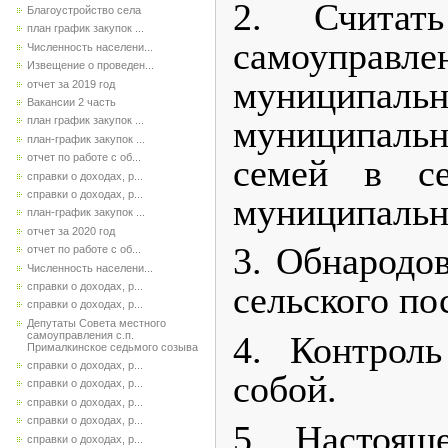
2. Считат
Благоустройство села
план график закупок ...
самоуправ
Численность населени...
Извещение о проведен...
муниципальн
отчет за 2019 год
Вакансии 2 часть
муниципальн
план график закупок ...
план-график закупок ...
отчет по работе с об...
семей в се
справки о доходах, р...
справки о доходах, р...
муниципальн
план-график закупок ...
отчет за 2020 год
3. Обнародов
отчет по работе с об...
Численность населени...
сельского по
справки о доходах, р...
справки о доходах, р...
Депутаты Совета местного
самоуправления с.п.
4. Контроль
Прималкинское седьмого созыва
справки о доходах, р...
собой.
справки о доходах, р...
справки о доходах, р...
справки о доходах, р...
5
. Настоя
справки о доходах, р...