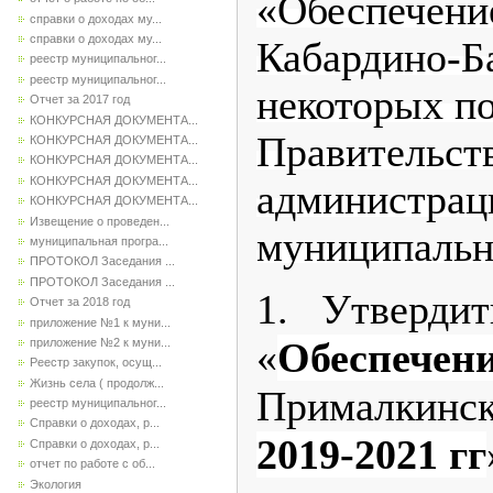
«Обеспечени
справки о доходах му...
справки о доходах му...
Кабардино-Б
реестр муниципальног...
реестр муниципальног...
некоторых п
Отчет за 2017 год
КОНКУРСНАЯ ДОКУМЕНТА...
Правительс
КОНКУРСНАЯ ДОКУМЕНТА...
КОНКУРСНАЯ ДОКУМЕНТА...
КОНКУРСНАЯ ДОКУМЕНТА...
администрац
КОНКУРСНАЯ ДОКУМЕНТА...
Извещение о проведен...
муниципальн
муниципальная програ...
ПРОТОКОЛ Заседания ...
ПРОТОКОЛ Заседания ...
1. Утверди
Отчет за 2018 год
приложение №1 к муни...
«
Обеспечен
приложение №2 к муни...
Реестр закупок, осущ...
Жизнь села ( продолж...
Прималкинск
реестр муниципальног...
Справки о доходах, р...
2019-2021 гг
Справки о доходах, р...
отчет по работе с об...
Экология