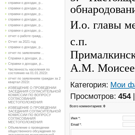
справки о доходах, р...
обнародован
справки о доходах, р...
справки о доходах, р...
справки о доходах, р...
И.о. главы 
справки о доходах, р...
справки о доходах, р...
отчет о работе гражд...
с.п.
Отчет за 2021 год
справки о доходах, р...
Пр
отчет по заявлениям ...
Справки о доходах, р...
А.М. Моисее
Справки о доходах, р...
Численность населения по
состоянию на 01.01.2022г.
отчет по заявлениям граждан за 2
квартал 2022г.
Категория
:
Мои ф
ИЗВЕЩЕНИЕ О ПРОВЕДЕНИИ
ЗАСЕДАНИЯ СОГЛАСИТЕЛЬНОЙ
Просмотров
:
454
КОМИССИИ ПО ВОПРОСУ
СОГЛАСОВАНИЯ
МЕСТОПОЛОЖЕНИЯ
Всего комментариев
:
0
ИЗВЕЩЕНИЕ О ПРОВЕДЕНИИ
ЗАСЕДАНИЯ СОГЛАСИТЕЛЬНОЙ
КОМИССИИ ПО ВОПРОСУ
Имя *:
СОГЛАСОВАНИЯ
МЕСТОПОЛОЖЕНИЯ
Email *:
Объявление о проведении
общественного обсуждения по
актуализации муниципальной