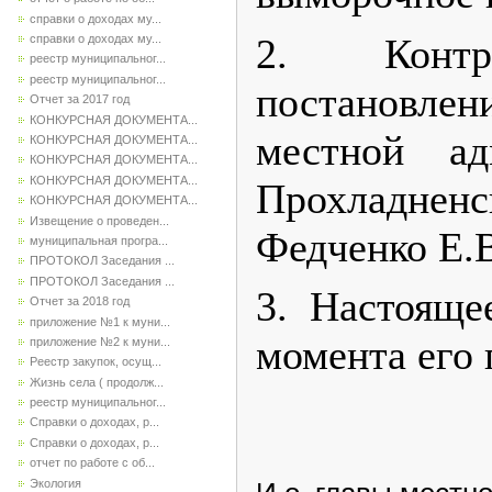
справки о доходах му...
2. Контр
справки о доходах му...
реестр муниципальног...
реестр муниципальног...
постановлен
Отчет за 2017 год
КОНКУРСНАЯ ДОКУМЕНТА...
местной ад
КОНКУРСНАЯ ДОКУМЕНТА...
КОНКУРСНАЯ ДОКУМЕНТА...
КОНКУРСНАЯ ДОКУМЕНТА...
Прохладненс
КОНКУРСНАЯ ДОКУМЕНТА...
Извещение о проведен...
Федченко Е.
муниципальная програ...
ПРОТОКОЛ Заседания ...
ПРОТОКОЛ Заседания ...
3. Настояще
Отчет за 2018 год
приложение №1 к муни...
момента его 
приложение №2 к муни...
Реестр закупок, осущ...
Жизнь села ( продолж...
реестр муниципальног...
Справки о доходах, р...
Справки о доходах, р...
отчет по работе с об...
Экология