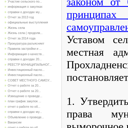
законом от
Участие сельского по...
информация о закупках
принцип
справки о доходах му...
Отчет за 2013 год
официальные выступления
самоуправл
Жизнь села
Жизнь села ( продолж...
Уставом сел
Отчет за 2014 года
Прокуратура разъясняет
местная ад
Правила застройки и ...
Информация о качеств...
справки о доходах 20...
Прохладненс
РЕЕСТР МУНИЦИПАЛЬНОГ...
Инвестиционный паспо...
постановляет
Инвестиционный паспо...
СОВЕТ МЕСТНОГО САМОУ...
Отчет о работе за 20...
Отчет о работе за 20...
Извещение о проведе...
1. Утвердит
план график закупок ...
отчет о работе по об...
права мун
справки о доходах му...
Объявление о проведе...
выморочное 
Вакансии
отчет о работе по об...