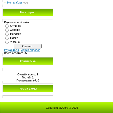
Мои файлы
[904]
Наш опрос
Оцените мой сайт
Отлично
Хорошо
Неплохо
Плохо
Ужасно
Результаты
|
Архив опросов
Всего ответов:
65
Статистика
Онлайн всего:
1
Гостей:
1
Пользователей:
0
Форма входа
Copyright MyCorp © 2026