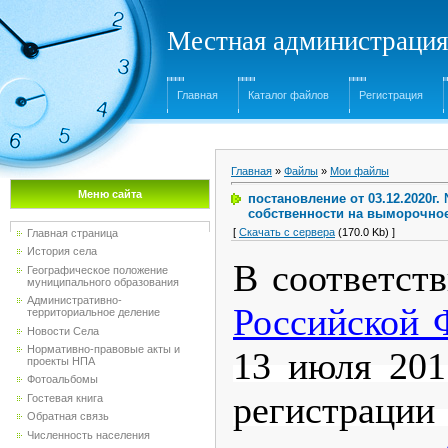
Местная администрация
Главная
Каталог файлов
Регистрация
Главная
»
Файлы
»
Мои файлы
Меню сайта
постановление от 03.12.2020
собственности на выморочно
[
Скачать с сервера
(170.0 Kb) ]
Главная страница
История села
В соответст
Географическое положение
муниципального образования
Административно-
Российской 
территориальное деление
Новости Села
Нормативно-правовые акты и
13 июля 201
проекты НПА
Фотоальбомы
регистраци
Гостевая книга
Обратная связь
Численность населения