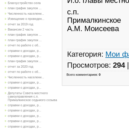
И.о. главы местн
Благоустройство села
план график закупок ...
с.п.
Численность населени...
При
Извещение о проведен...
отчет за 2019 год
А.М. Моисеева
Вакансии 2 часть
план график закупок ...
план-график закупок ...
отчет по работе с об...
справки о доходах, р...
Категория
:
Мои ф
справки о доходах, р...
план-график закупок ...
Просмотров
:
294
отчет за 2020 год
отчет по работе с об...
Всего комментариев
:
0
Численность населени...
справки о доходах, р...
справки о доходах, р...
Депутаты Совета местного
самоуправления с.п.
Прималкинское седьмого созыва
справки о доходах, р...
справки о доходах, р...
справки о доходах, р...
справки о доходах, р...
справки о доходах, р...