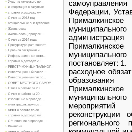
самоуправле
Участие сельского по...
информация о закупках
Федерации, Уста
справки о доходах му...
Отчет за 2013 год
Прималкинско
официальные выступления
муниципально
Жизнь села
Жизнь села ( продолж...
администрация
Отчет за 2014 года
Прималкинско
Прокуратура разъясняет
Правила застройки и ...
муниципаль
Информация о качеств...
постановляе
справки о доходах 20...
РЕЕСТР МУНИЦИПАЛЬНОГ...
расходное обяза
Инвестиционный паспо...
Инвестиционный паспо...
образования 
СОВЕТ МЕСТНОГО САМОУ...
Прималкинско
Отчет о работе за 20...
Отчет о работе за 20...
муниципального
Извещение о проведе...
мероприятий 
план график закупок ...
отчет о работе по об...
реконструкции о
справки о доходах му...
регионального 
Объявление о проведе...
Вакансии
коммунальной ин
отчет о работе по об...