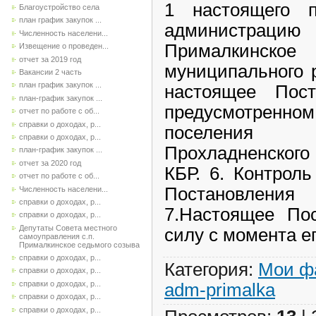
1 настоящего п
Благоустройство села
план график закупок ...
администрацию
Численность населени...
Прималкинско
Извещение о проведен...
отчет за 2019 год
муниципального 
Вакансии 2 часть
план график закупок ...
настоящее Пост
план-график закупок ...
предусмотренн
отчет по работе с об...
справки о доходах, р...
поселения
справки о доходах, р...
Прохладненского
план-график закупок ...
отчет за 2020 год
КБР. 6. Контрол
отчет по работе с об...
Постановления
Численность населени...
справки о доходах, р...
7.Настоящее Пос
справки о доходах, р...
Депутаты Совета местного
силу с момента е
самоуправления с.п.
Прималкинское седьмого созыва
справки о доходах, р...
Категория
:
Мои ф
справки о доходах, р...
справки о доходах, р...
adm-primalka
справки о доходах, р...
справки о доходах, р...