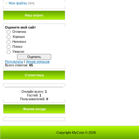
Мои файлы
[904]
Наш опрос
Оцените мой сайт
Отлично
Хорошо
Неплохо
Плохо
Ужасно
Результаты
|
Архив опросов
Всего ответов:
65
Статистика
Онлайн всего:
1
Гостей:
1
Пользователей:
0
Форма входа
Copyright MyCorp © 2026