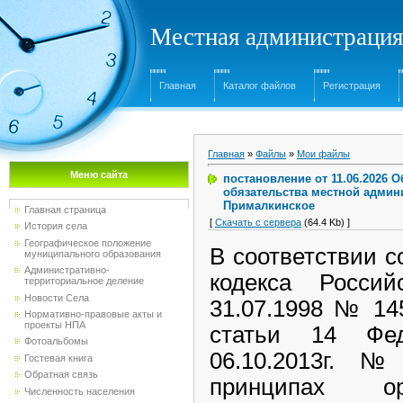
Местная администрация
Главная
Каталог файлов
Регистрация
Главная
»
Файлы
»
Мои файлы
Меню сайта
постановление от 11.06.2026 
обязательства местной админ
Прималкинское
Главная страница
[
Скачать с сервера
(64.4 Kb) ]
История села
Географическое положение
В соответствии с
муниципального образования
Административно-
кодекса Росс
территориальное деление
Новости Села
31.07.1998 № 14
Нормативно-правовые акты и
проекты НПА
статьи 14 Фед
Фотоальбомы
06.10.2013г.
Гостевая книга
Обратная связь
принципах ор
Численность населения