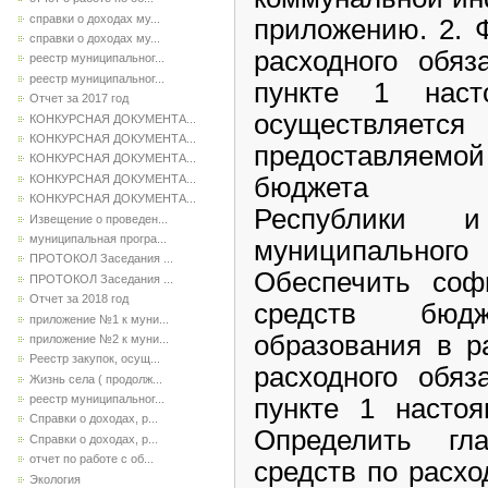
справки о доходах му...
приложению. 2. 
справки о доходах му...
расходного обяз
реестр муниципальног...
реестр муниципальног...
пункте 1 насто
Отчет за 2017 год
осуществляет
КОНКУРСНАЯ ДОКУМЕНТА...
КОНКУРСНАЯ ДОКУМЕНТА...
предоставляемо
КОНКУРСНАЯ ДОКУМЕНТА...
КОНКУРСНАЯ ДОКУМЕНТА...
бюджета Каб
КОНКУРСНАЯ ДОКУМЕНТА...
Республики 
Извещение о проведен...
муниципальная програ...
муниципально
ПРОТОКОЛ Заседания ...
Обеспечить соф
ПРОТОКОЛ Заседания ...
Отчет за 2018 год
средств бюдж
приложение №1 к муни...
образования в р
приложение №2 к муни...
Реестр закупок, осущ...
расходного обяз
Жизнь села ( продолж...
реестр муниципальног...
пункте 1 настоя
Справки о доходах, р...
Определить гл
Справки о доходах, р...
отчет по работе с об...
средств по расхо
Экология