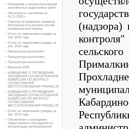
осуществл
Извещение о начале выполнения
комплексных кадастровых работ
государст
Численность населения на
01.01.2025 г.
Памятка по правилам пожарной
(надзора)
безопасности в весенне-летний
пожароопасный период
Отчет по заявлениям граждан за
контрол
1кв. 2025 года
Отчет по заявлениям граждан за
2кв. 2025 года
сельско
Прокуратура разъясняет.
Прокуратура разъясняет..
Прималки
Прокуратура разъясняет...
Вакансии 2025
Прохладне
ИЗВЕЩЕНИЕ О ПРОВЕДЕНИИ
ЗАСЕДАНИЯ СОГЛАСИТЕЛЬНОЙ
КОМИССИИ ПО ВОПРОСУ
СОГЛАСОВАНИЯ
муницип
МЕСТОПОЛОЖЕНИЯ ГРАНИЦ ЗЕ
ИЗВЕЩЕНИЕ О ПРОВЕДЕНИИ
ЗАСЕДАНИЯ СОГЛАСИТЕЛЬНОЙ
Кабардино
КОМИССИИ ПО ВОПРОСУ
СОГЛАСОВАНИЯ
МЕСТОПОЛОЖЕНИЯ ГРАНИЦ ЗЕ
Республ
Отчет по заявлениям граждан за
3кв. 2025 года
Объявление о проведении
общественного обсуждения по
админист
актуализации муниципальной