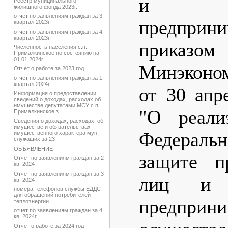
и инд
Реестр муниципального
жилищного фонда 2023г.
отчет по заявлениям граждан за 3
предприни
квартал 2023г.
отчет по заявлениям граждан за 4
квартал 2023г.
приказом
Численность населения с.п.
Прималкинское по состоянию на
01.01.2024г.
Минэконо
Отчет о работе за 2023 год
отчет по заявлениям граждан за 1
квартал 2024г.
от 30 апр
Информация о предоставлении
сведений о доходах, расходах об
имуществе депутатами МСУ с.п.
"О реали
Прималкинское з
Сведения о доходах, расходах, об
имуществе и обязательствах
Федераль
имущественного характера мун.
служащих за 23-
ОБЪЯВЛЕНИЕ
защите п
Отчет по заявлениям граждан за 2
кв. 2024
Отчет по заявлениям граждан за 3
лиц и и
кв. 2024
номера телефонов службы ЕДДС
для обращений потребителей
предпри
теплоэнергии
отчет по заявлениям граждан за 4
кв. 2024г.
Отчет о работе за 2024 год