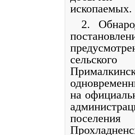
ископаемых.
2. Обнаро
постановле
предусмот
сельско
Примал
одновремен
на официаль
администр
поселения
Прохладненс