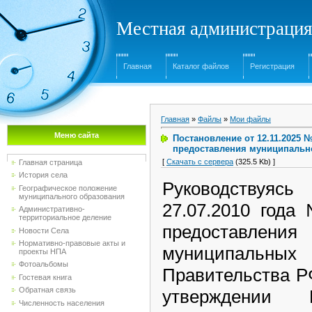
Местная администрация
Главная
Каталог файлов
Регистрация
Главная
»
Файлы
»
Мои файлы
Меню сайта
Постановление от 12.11.2025 
предоставления муниципально
[
Скачать с сервера
(325.5 Kb) ]
Главная страница
История села
Руководствуясь
Географическое положение
муниципального образования
27.07.2010 года
Административно-
территориальное деление
предоставлен
Новости Села
Нормативно-правовые акты и
муниципальных
проекты НПА
Фотоальбомы
Правительства Р
Гостевая книга
Обратная связь
утверждении
Численность населения