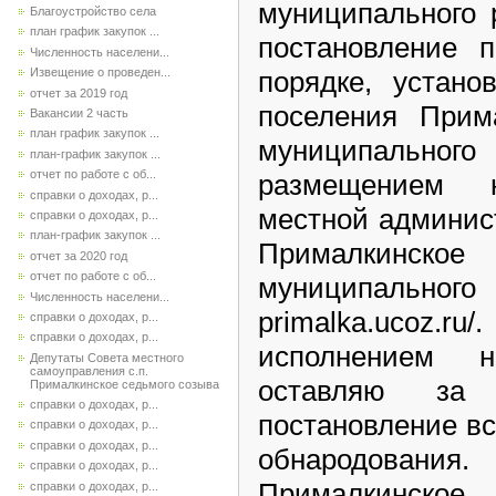
муниципального 
Благоустройство села
план график закупок ...
постановление 
Численность населени...
Извещение о проведен...
порядке, устано
отчет за 2019 год
поселения Прима
Вакансии 2 часть
план график закупок ...
муниципального
план-график закупок ...
отчет по работе с об...
размещением 
справки о доходах, р...
местной админис
справки о доходах, р...
план-график закупок ...
Прималкинск
отчет за 2020 год
отчет по работе с об...
муниципального 
Численность населени...
primalka.ucoz
справки о доходах, р...
справки о доходах, р...
исполнением н
Депутаты Совета местного
самоуправления с.п.
оставляю за
Прималкинское седьмого созыва
справки о доходах, р...
постановление вс
справки о доходах, р...
справки о доходах, р...
обнародования. 
справки о доходах, р...
Прима
справки о доходах, р...