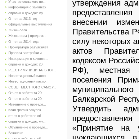
утверждения адм
Участие сельского по...
информация о закупках
предоставления 
справки о доходах му...
Отчет за 2013 год
внесении изме
официальные выступления
Правительства Р
Жизнь села
Жизнь села ( продолж...
силу некоторых а
Отчет за 2014 года
Прокуратура разъясняет
актов Правит
Правила застройки и ...
кодексом Россий
Информация о качеств...
справки о доходах 20...
РФ), местная 
РЕЕСТР МУНИЦИПАЛЬНОГ...
Инвестиционный паспо...
поселения Прима
Инвестиционный паспо...
муниципально
СОВЕТ МЕСТНОГО САМОУ...
Отчет о работе за 20...
Балкарской Респ
Отчет о работе за 20...
Извещение о проведе...
Утвердить адм
план график закупок ...
предоставлени
отчет о работе по об...
справки о доходах му...
«Принятие на 
Объявление о проведе...
Вакансии
нуждающихся в
отчет о работе по об...