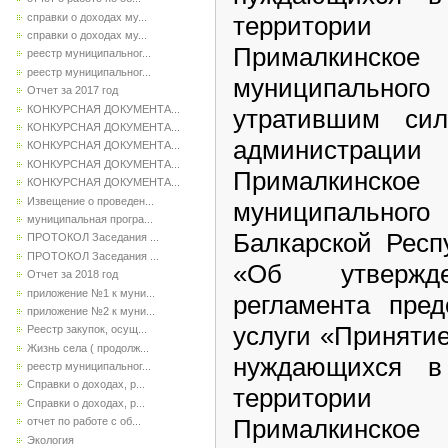
справки о доходах му...
территории 
справки о доходах му...
Прималкинск
реестр муниципальног...
реестр муниципальног...
муниципального
Отчет за 2017 год
КОНКУРСНАЯ ДОКУМЕНТА...
утратившим сил
КОНКУРСНАЯ ДОКУМЕНТА...
администраци
КОНКУРСНАЯ ДОКУМЕНТА...
КОНКУРСНАЯ ДОКУМЕНТА...
Прималкинск
КОНКУРСНАЯ ДОКУМЕНТА...
Извещение о проведен...
муниципально
муниципальная програ...
Балкарской Респ
ПРОТОКОЛ Заседания ...
ПРОТОКОЛ Заседания ...
«Об утвержде
Отчет за 2018 год
приложение №1 к муни...
регламента пред
приложение №2 к муни...
услуги «Принятие
Реестр закупок, осущ...
Жизнь села ( продолж...
нуждающихся в
реестр муниципальног...
Справки о доходах, р...
территории 
Справки о доходах, р...
Прималкинск
отчет по работе с об...
Экология