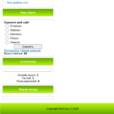
Мои файлы
[904]
Наш опрос
Оцените мой сайт
Отлично
Хорошо
Неплохо
Плохо
Ужасно
Результаты
|
Архив опросов
Всего ответов:
65
Статистика
Онлайн всего:
1
Гостей:
1
Пользователей:
0
Форма входа
Copyright MyCorp © 2026