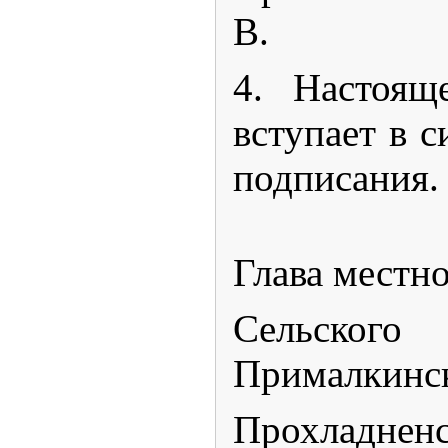
В.
4. Настоящ
вступает в с
подписания.
Глава местн
Сельско
Прималкинс
Прохладненс