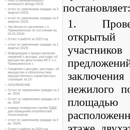
Реестр муниципального
постановляет
жилищного фонда 2023г.
отчет по заявлениям граждан за 3
квартал 2023г.
отчет по заявлениям граждан за 4
1. Прове
квартал 2023г.
Численность населения с.п.
Прималкинское по состоянию на
открыты
01.01.2024г.
Отчет о работе за 2023 год
отчет по заявлениям граждан за 1
участников
квартал 2024г.
Информация о предоставлении
сведений о доходах, расходах об
предложе
имуществе депутатами МСУ с.п.
Прималкинское з
Сведения о доходах, расходах, об
заключения
имуществе и обязательствах
имущественного характера мун.
служащих за 23-
нежилого п
ОБЪЯВЛЕНИЕ
Отчет по заявлениям граждан за 2
кв. 2024
площадью
Отчет по заявлениям граждан за 3
кв. 2024
номера телефонов службы ЕДДС
расположен
для обращений потребителей
теплоэнергии
отчет по заявлениям граждан за 4
кв. 2024г.
этаже двухэ
Отчет о работе за 2024 год