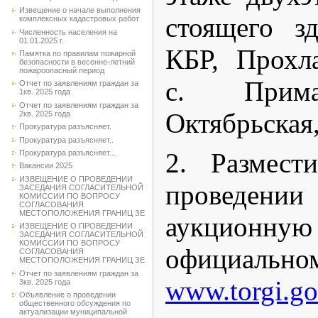
Извещение о начале выполнения
стоящего з
комплексных кадастровых работ
Численность населения на
01.01.2025 г.
КБР, Прохл
Памятка по правилам пожарной
безопасности в весенне-летний
пожароопасный период
с. Прима
Отчет по заявлениям граждан за
1кв. 2025 года
Отчет по заявлениям граждан за
Октябрьская,
2кв. 2025 года
Прокуратура разъясняет.
Прокуратура разъясняет..
2. Размест
Прокуратура разъясняет...
Вакансии 2025
ИЗВЕЩЕНИЕ О ПРОВЕДЕНИИ
проведен
ЗАСЕДАНИЯ СОГЛАСИТЕЛЬНОЙ
КОМИССИИ ПО ВОПРОСУ
СОГЛАСОВАНИЯ
МЕСТОПОЛОЖЕНИЯ ГРАНИЦ ЗЕ
аукционную
ИЗВЕЩЕНИЕ О ПРОВЕДЕНИИ
ЗАСЕДАНИЯ СОГЛАСИТЕЛЬНОЙ
КОМИССИИ ПО ВОПРОСУ
официал
СОГЛАСОВАНИЯ
МЕСТОПОЛОЖЕНИЯ ГРАНИЦ ЗЕ
Отчет по заявлениям граждан за
www.torgi.go
3кв. 2025 года
Объявление о проведении
общественного обсуждения по
актуализации муниципальной