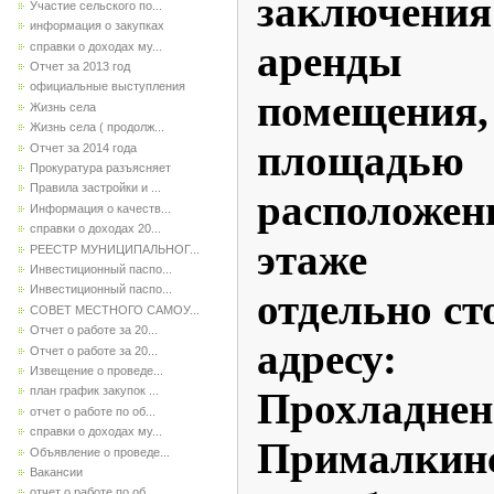
заключе
Участие сельского по...
информация о закупках
аренды
справки о доходах му...
Отчет за 2013 год
официальные выступления
помеще
Жизнь села
Жизнь села ( продолж...
площадью
Отчет за 2014 года
Прокуратура разъясняет
Правила застройки и ...
расположен
Информация о качеств...
справки о доходах 20...
этаже д
РЕЕСТР МУНИЦИПАЛЬНОГ...
Инвестиционный паспо...
Инвестиционный паспо...
отдельно ст
СОВЕТ МЕСТНОГО САМОУ...
Отчет о работе за 20...
адрес
Отчет о работе за 20...
Извещение о проведе...
план график закупок ...
Прохладнен
отчет о работе по об...
справки о доходах му...
Прималк
Объявление о проведе...
Вакансии
отчет о работе по об...