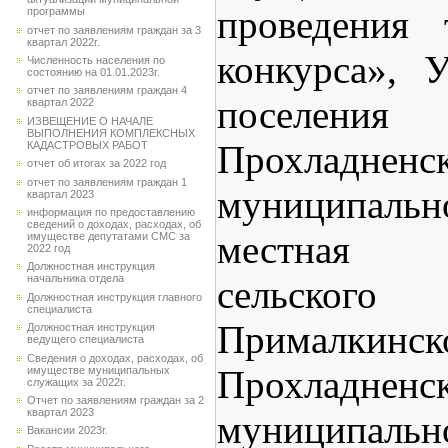
проведения
программы
отчет по заявлениям граждан за 3
квартал 2022г.
конкурса», У
Численность населения по
состоянию на 01.01.2023г.
отчет по заявлениям граждан 4
поселения 
квартал 2022
ИЗВЕЩЕНИЕ О НАЧАЛЕ
ВЫПОЛНЕНИЯ КОМПЛЕКСНЫХ
Прохладненс
КАДАСТРОВЫХ РАБОТ
отчет об итогах за 2022 год
отчет по заявлениям граждан 1
муниципальн
квартал 2023
информация по предоставлению
сведений о доходах, расходах, об
местная а
имуществе депутатами СМС за
2022 год
Должностная инструкция
начальника отдела
сельског
Должностная инструкция главного
специалиста
Прималкинск
Должностная инструкция
ведущего специалиста
Сведения о доходах, расходах, об
Прохладненс
имуществе муниципальных
служащих за 2022г.
Отчет по заявлениям граждан за 2
квартал 2023
муниципал
Вакансии 2023г.