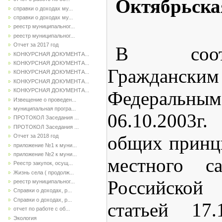
Октябрьская
справки о доходах му...
справки о доходах му...
реестр муниципальног...
реестр муниципальног...
Отчет за 2017 год
В соот
КОНКУРСНАЯ ДОКУМЕНТА...
КОНКУРСНАЯ ДОКУМЕНТА...
Граждански
КОНКУРСНАЯ ДОКУМЕНТА...
КОНКУРСНАЯ ДОКУМЕНТА...
КОНКУРСНАЯ ДОКУМЕНТА...
Федеральны
Извещение о проведен...
муниципальная програ...
06.10.2003
ПРОТОКОЛ Заседания ...
ПРОТОКОЛ Заседания ...
общих принц
Отчет за 2018 год
приложение №1 к муни...
приложение №2 к муни...
местного с
Реестр закупок, осущ...
Жизнь села ( продолж...
Российско
реестр муниципальног...
Справки о доходах, р...
Справки о доходах, р...
статьей 17.
отчет по работе с об...
Экология