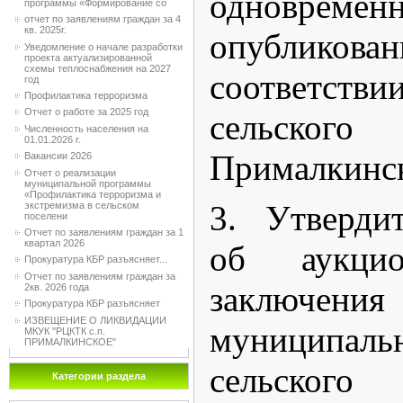
одновремен
программы «Формирование со
отчет по заявлениям граждан за 4
кв. 2025г.
опубли
Уведомление о начале разработки
проекта актуализированной
схемы теплоснабжения на 2027
соответст
год
Профилактика терроризма
Отчет о работе за 2025 год
сельско
Численность населения на
01.01.2026 г.
Прималкинск
Вакансии 2026
Отчет о реализации
муниципальной программы
«Профилактика терроризма и
3. Утверди
экстремизма в сельском
поселени
Отчет по заявлениям граждан за 1
квартал 2026
об аукци
Прокуратура КБР разъясняет...
Отчет по заявлениям граждан за
заключения
2кв. 2026 года
Прокуратура КБР разъясняет
ИЗВЕЩЕНИЕ О ЛИКВИДАЦИИ
муниципаль
МКУК "РЦКТК с.п.
ПРИМАЛКИНСКОЕ"
сельско
Категории раздела