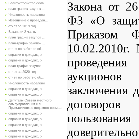
Закона от 26
Благоустройство села
план график закупок ...
Численность населени...
ФЗ «О защит
Извещение о проведен...
отчет за 2019 год
Приказом 
Вакансии 2 часть
план график закупок ...
план-график закупок ...
10.02.2010г
отчет по работе с об...
справки о доходах, р...
проведения
справки о доходах, р...
план-график закупок ...
аукцион
отчет за 2020 год
отчет по работе с об...
Численность населени...
заключения д
справки о доходах, р...
справки о доходах, р...
договоров 
Депутаты Совета местного
самоуправления с.п.
Прималкинское седьмого созыва
пользован
справки о доходах, р...
справки о доходах, р...
справки о доходах, р...
доверитель
справки о доходах, р...
справки о доходах, р...