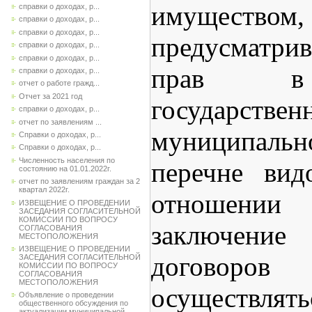
имуществом,
справки о доходах, р...
справки о доходах, р...
справки о доходах, р...
предусматр
справки о доходах, р...
справки о доходах, р...
прав в
справки о доходах, р...
отчет о работе гражд...
Отчет за 2021 год
государс
справки о доходах, р...
отчет по заявлениям ...
муниципальн
Справки о доходах, р...
Справки о доходах, р...
Численность населения по
перечне вид
состоянию на 01.01.2022г.
отчет по заявлениям граждан за 2
квартал 2022г.
отношен
ИЗВЕЩЕНИЕ О ПРОВЕДЕНИИ
ЗАСЕДАНИЯ СОГЛАСИТЕЛЬНОЙ
КОМИССИИ ПО ВОПРОСУ
заключен
СОГЛАСОВАНИЯ
МЕСТОПОЛОЖЕНИЯ
ИЗВЕЩЕНИЕ О ПРОВЕДЕНИИ
догово
ЗАСЕДАНИЯ СОГЛАСИТЕЛЬНОЙ
КОМИССИИ ПО ВОПРОСУ
СОГЛАСОВАНИЯ
МЕСТОПОЛОЖЕНИЯ
осуществ
Объявление о проведении
общественного обсуждения по
актуализации муниципальной