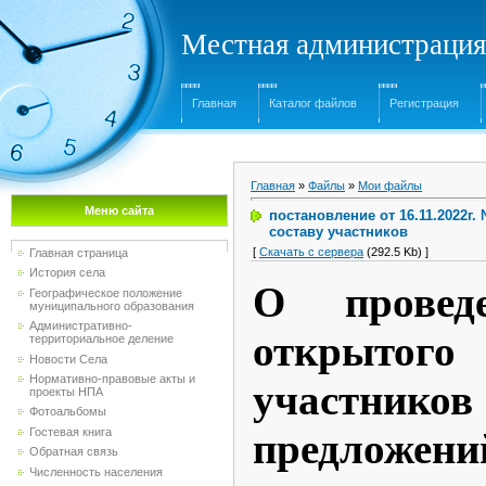
Местная администрация
Главная
Каталог файлов
Регистрация
Главная
»
Файлы
»
Мои файлы
Меню сайта
постановление от 16.11.2022г
составу участников
[
Скачать с сервера
(292.5 Kb) ]
Главная страница
История села
О проведе
Географическое положение
муниципального образования
Административно-
открытог
территориальное деление
Новости Села
Нормативно-правовые акты и
участников
проекты НПА
Фотоальбомы
Гостевая книга
предложе
Обратная связь
Численность населения