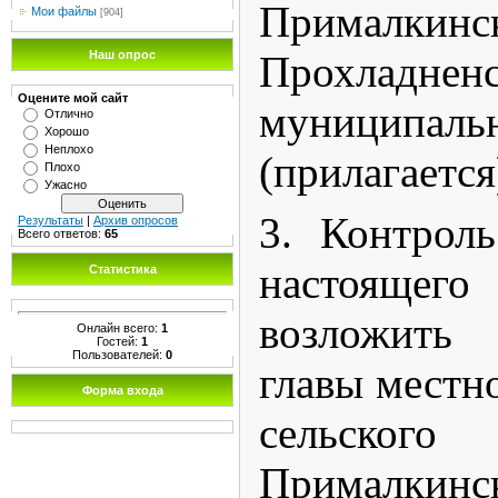
Прималкинс
Мои файлы
[904]
Прохладненс
Наш опрос
Оцените мой сайт
муниципаль
Отлично
Хорошо
Неплохо
(прилагается
Плохо
Ужасно
3. Контрол
Результаты
|
Архив опросов
Всего ответов:
65
настоящего
Статистика
возложить 
Онлайн всего:
1
Гостей:
1
Пользователей:
0
главы местн
Форма входа
сельско
Прималкинс