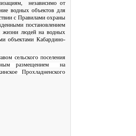
низациям, независимо от
ание водных объектов для
тствии с Правилами охраны
ржденными постановлением
ы жизни людей на водных
ыми объектами Кабардино-
авом сельского поселения
менным размещением на
инское Прохладненского