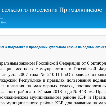
 сельского поселения Прималкинское
Вход
№09 О подготовке и проведении купального сезона на водных объек
деральным законом Российской Федерации от 6 октябр
зации местного самоуправления в Российской Фед
6 августа 2007 года № 210-ПП «О правилах охран
лкарской Республике и правилах пользования водн
для плавания на маломерных судах», постановление
ального района от 31 мая 2013 года № 443 «О Пра
рохладненском муниципальном районе КБР и Прави
го муниципального района КБР для плавания на ма