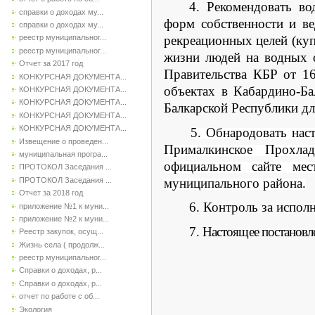
4. Рекомендовать во
справки о доходах му...
форм собственности и ве
справки о доходах му...
рекреационных целей (куп
реестр муниципальног...
реестр муниципальног...
жизни людей на водных о
Отчет за 2017 год
Правительства КБР от 1
КОНКУРСНАЯ ДОКУМЕНТА...
объектах в Кабардино-Ба
КОНКУРСНАЯ ДОКУМЕНТА...
КОНКУРСНАЯ ДОКУМЕНТА...
Балкарской Республики дл
КОНКУРСНАЯ ДОКУМЕНТА...
КОНКУРСНАЯ ДОКУМЕНТА...
5. Обнародовать нас
Извещение о проведен...
Прималкинское Прохла
муниципальная програ...
официальном сайте мес
ПРОТОКОЛ Заседания ...
муниципального района.
ПРОТОКОЛ Заседания ...
Отчет за 2018 год
6. Контроль за испол
приложение №1 к муни...
приложение №2 к муни...
7.
Настоящее постановлен
Реестр закупок, осущ...
Жизнь села ( продолж...
реестр муниципальног...
Справки о доходах, р...
Справки о доходах, р...
отчет по работе с об...
Экология