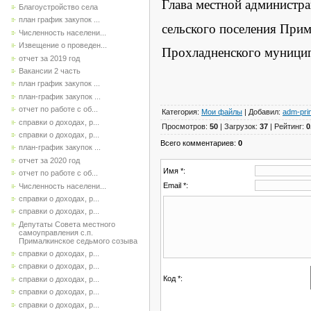
Глава местной администр
Благоустройство села
план график закупок ...
сельского поселения При
Численность населени...
Извещение о проведен...
Прохладненского му
отчет за 2019 год
Вакансии 2 часть
план график закупок ...
план-график закупок ...
отчет по работе с об...
Категория
:
Мои файлы
|
Добавил
:
adm-pri
справки о доходах, р...
Просмотров
:
50
|
Загрузок
:
37
|
Рейтинг
:
0
справки о доходах, р...
Всего комментариев
:
0
план-график закупок ...
отчет за 2020 год
Имя *:
отчет по работе с об...
Email *:
Численность населени...
справки о доходах, р...
справки о доходах, р...
Депутаты Совета местного
самоуправления с.п.
Прималкинское седьмого созыва
справки о доходах, р...
справки о доходах, р...
Код *:
справки о доходах, р...
справки о доходах, р...
справки о доходах, р...