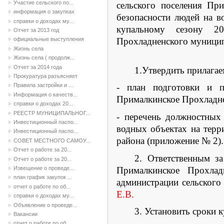
Участие сельского по...
сельского поселения Пр
информация о закупках
безопасности людей на в
справки о доходах му...
купальному сезону 20
Отчет за 2013 год
Прохладненского муници
официальные выступления
Жизнь села
Жизнь села ( продолж...
Отчет за 2014 года
1.Утвердить прилагае
Прокуратура разъясняет
- план подготовки и п
Правила застройки и ...
Информация о качеств...
Прималкинское Прохладне
справки о доходах 20...
РЕЕСТР МУНИЦИПАЛЬНОГ...
- перечень должностных 
Инвестиционный паспо...
водных объектах на терр
Инвестиционный паспо...
района (приложение № 2).
СОВЕТ МЕСТНОГО САМОУ...
Отчет о работе за 20...
2. Ответственным з
Отчет о работе за 20...
Прималкинское Прохлад
Извещение о проведе...
план график закупок ...
администрации сельског
отчет о работе по об...
Е.В.
справки о доходах му...
Объявление о проведе...
3. Установить сроки к
Вакансии
отчет о работе по об...