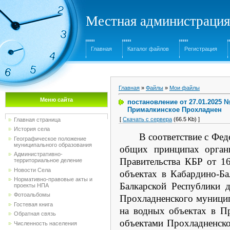
Местная администрация
Главная
Каталог файлов
Регистрация
Главная
»
Файлы
»
Мои файлы
Меню сайта
постановление от 27.01.2025 
Прималкинское Прохладнен
[
Скачать с сервера
(66.5 Kb) ]
Главная страница
История села
В соответствие с Фе
Географическое положение
муниципального образования
общих принципах органи
Административно-
Правительства КБР от 1
территориальное деление
Новости Села
объектах в Кабардино-Ба
Нормативно-правовые акты и
Балкарской Республики 
проекты НПА
Фотоальбомы
Прохладненского муницип
Гостевая книга
на водных объектах в П
Обратная связь
объектами Прохладненско
Численность населения