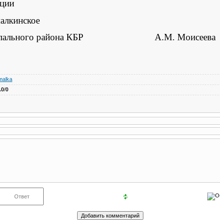
ации
малкинское
ниципального района КБР А.М. Моисеева
malka
.0
/
0