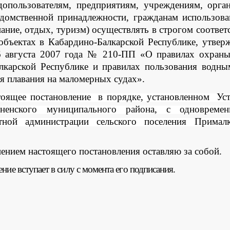
допользователям, предприятиям, учреждениям, орга
домственной принадлежности, гражданам использов
ание, отдых, туризм) осуществлять в строгом соотве
бъектах в Кабардино-Балкарской Республике, утве
6 августа 2007 года № 210-ПП «О правилах охран
лкарской Республике и правилах пользования водн
я плавания на маломерных судах».
тоящее постановление в порядке, установленном Уст
дненского муниципального района, с одновре
тной администрации сельского поселения Прималк
нением настоящего постановления оставляю за собой.
ие вступает в силу с момента его подписания.