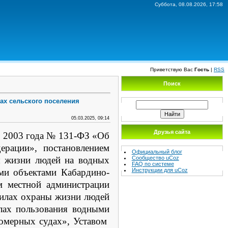
Суббота, 08.08.2026, 17:58
Приветствую Вас
Гость
|
RSS
Поиск
тах сельского поселения
05.03.2025, 09:14
Друзья сайта
я 2003 года № 131-ФЗ «Об
ерации», постановлением
Официальный блог
Сообщество uCoz
ы жизни людей на водных
FAQ по системе
Инструкции для uCoz
ыми объектами Кабардино-
м местной администрации
вилах охраны жизни людей
лах пользования водными
ломерных судах», Уставом