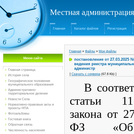
Местная администрация
Главная
Каталог файлов
Регистрация
Главная
»
Файлы
»
Мои файлы
Меню сайта
постановление от 27.03.2025
ведения реестра муниципальн
администр
Главная страница
[
Скачать с сервера
(67.8 Kb) ]
История села
Географическое положение
В соотве
муниципального образования
Административно-
территориальное деление
статьи 11
Новости Села
Нормативно-правовые акты и
проекты НПА
закона от 2
Фотоальбомы
Гостевая книга
ФЗ «Об 
Обратная связь
Численность населения