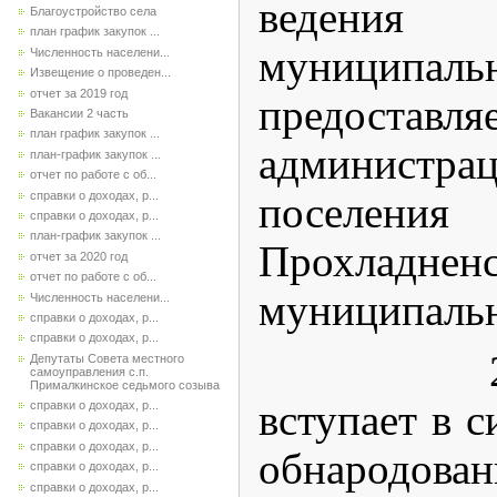
ведени
Благоустройство села
план график закупок ...
муниципа
Численность населени...
Извещение о проведен...
отчет за 2019 год
предостав
Вакансии 2 часть
план график закупок ...
администра
план-график закупок ...
отчет по работе с об...
справки о доходах, р...
поселения
справки о доходах, р...
план-график закупок ...
Прохладненс
отчет за 2020 год
отчет по работе с об...
муниципальн
Численность населени...
справки о доходах, р...
справки о доходах, р...
2. Пос
Депутаты Совета местного
самоуправления с.п.
Прималкинское седьмого созыва
вступает в с
справки о доходах, р...
справки о доходах, р...
справки о доходах, р...
обнародован
справки о доходах, р...
справки о доходах, р...