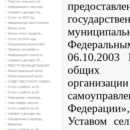
Участие сельского по...
предоставле
информация о закупках
справки о доходах му...
государ
Отчет за 2013 год
официальные выступления
муниципа
Жизнь села
Жизнь села ( продолж...
Отчет за 2014 года
Федеральн
Прокуратура разъясняет
Правила застройки и ...
06.10.200
Информация о качеств...
справки о доходах 20...
РЕЕСТР МУНИЦИПАЛЬНОГ...
общих 
Инвестиционный паспо...
Инвестиционный паспо...
организа
СОВЕТ МЕСТНОГО САМОУ...
Отчет о работе за 20...
самоуправле
Отчет о работе за 20...
Извещение о проведе...
план график закупок ...
Федерации»
отчет о работе по об...
справки о доходах му...
Уставом сел
Объявление о проведе...
Вакансии
отчет о работе по об...