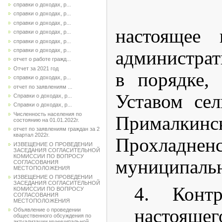
справки о доходах, р...
3. Обн
справки о доходах, р...
справки о доходах, р...
настоящее 
справки о доходах, р...
справки о доходах, р...
справки о доходах, р...
администра
отчет о работе гражд...
Отчет за 2021 год
в порядке,
справки о доходах, р...
отчет по заявлениям ...
Уставом
се
Справки о доходах, р...
Справки о доходах, р...
Численность населения по
Прималкинс
состоянию на 01.01.2022г.
отчет по заявлениям граждан за 2
квартал 2022г.
Прохладненс
ИЗВЕЩЕНИЕ О ПРОВЕДЕНИИ
ЗАСЕДАНИЯ СОГЛАСИТЕЛЬНОЙ
КОМИССИИ ПО ВОПРОСУ
муниципальн
СОГЛАСОВАНИЯ
МЕСТОПОЛОЖЕНИЯ
ИЗВЕЩЕНИЕ О ПРОВЕДЕНИИ
ЗАСЕДАНИЯ СОГЛАСИТЕЛЬНОЙ
4. Контр
КОМИССИИ ПО ВОПРОСУ
СОГЛАСОВАНИЯ
МЕСТОПОЛОЖЕНИЯ
настояще
Объявление о проведении
общественного обсуждения по
актуализации муниципальной