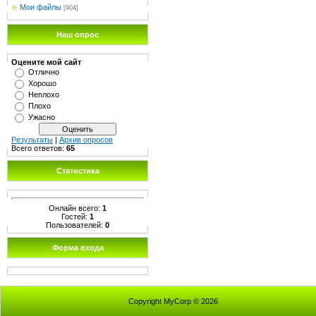
Мои файлы
[904]
Наш опрос
Оцените мой сайт
Отлично
Хорошо
Неплохо
Плохо
Ужасно
Результаты
|
Архив опросов
Всего ответов:
65
Статистика
Онлайн всего:
1
Гостей:
1
Пользователей:
0
Форма входа
Copyright MyCorp © 2026