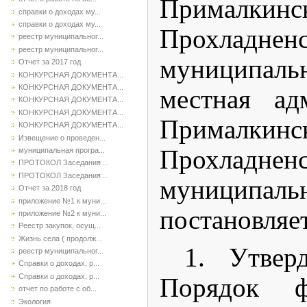
Прималкинс
справки о доходах му...
справки о доходах му...
Прохладненс
реестр муниципальног...
реестр муниципальног...
муниципаль
Отчет за 2017 год
КОНКУРСНАЯ ДОКУМЕНТА...
КОНКУРСНАЯ ДОКУМЕНТА...
местная ад
КОНКУРСНАЯ ДОКУМЕНТА...
КОНКУРСНАЯ ДОКУМЕНТА...
Прималкинс
КОНКУРСНАЯ ДОКУМЕНТА...
Извещение о проведен...
Прохладненс
муниципальная програ...
ПРОТОКОЛ Заседания ...
ПРОТОКОЛ Заседания ...
муниципаль
Отчет за 2018 год
приложение №1 к муни...
постановляе
приложение №2 к муни...
Реестр закупок, осущ...
Жизнь села ( продолж...
1. Утвер
реестр муниципальног...
Справки о доходах, р...
Справки о доходах, р...
Порядок ф
отчет по работе с об...
Экология