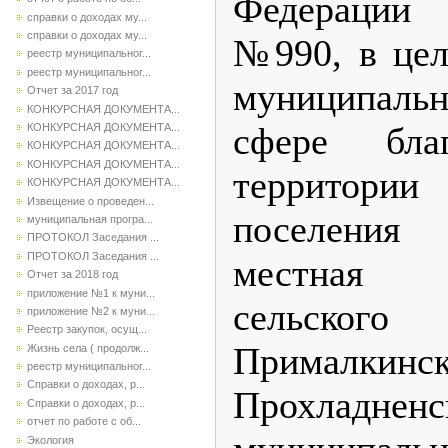
Федерации
справки о доходах му...
справки о доходах му...
№990, в цел
реестр муниципальног...
реестр муниципальног...
муниципаль
Отчет за 2017 год
КОНКУРСНАЯ ДОКУМЕНТА...
сфере благ
КОНКУРСНАЯ ДОКУМЕНТА...
КОНКУРСНАЯ ДОКУМЕНТА...
КОНКУРСНАЯ ДОКУМЕНТА...
территор
КОНКУРСНАЯ ДОКУМЕНТА...
Извещение о проведен...
поселения 
муниципальная програ...
ПРОТОКОЛ Заседания ...
ПРОТОКОЛ Заседания ...
местная 
Отчет за 2018 год
приложение №1 к муни...
сельско
приложение №2 к муни...
Реестр закупок, осущ...
Прималкинск
Жизнь села ( продолж...
реестр муниципальног...
Справки о доходах, р...
Прохладненс
Справки о доходах, р...
отчет по работе с об...
Экология