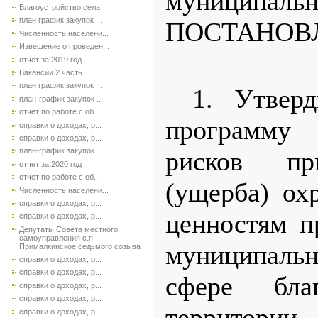
муниципал
Благоустройство села
план график закупок ...
ПОСТАНОВ
Численность населени...
Извещение о проведен...
отчет за 2019 год
Вакансии 2 часть
план график закупок ...
1. Утвер
план-график закупок ...
отчет по работе с об...
программу
справки о доходах, р...
справки о доходах, р...
рисков пр
план-график закупок ...
отчет за 2020 год
отчет по работе с об...
(ущерба) ох
Численность населени...
справки о доходах, р...
ценностям п
справки о доходах, р...
Депутаты Совета местного
самоуправления с.п.
муниципаль
Прималкинское седьмого созыва
справки о доходах, р...
справки о доходах, р...
сфере благ
справки о доходах, р...
справки о доходах, р...
территор
справки о доходах, р...