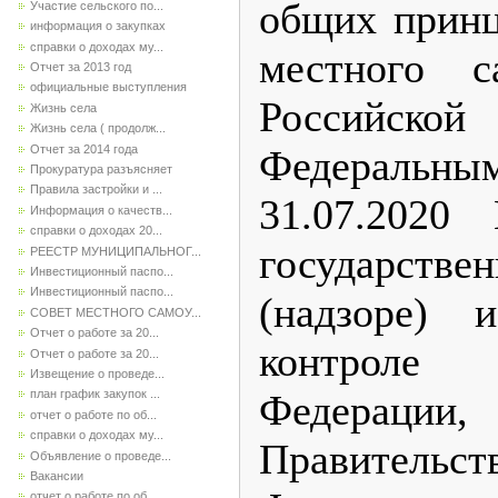
общих принц
Участие сельского по...
информация о закупках
справки о доходах му...
местного с
Отчет за 2013 год
официальные выступления
Российско
Жизнь села
Жизнь села ( продолж...
Отчет за 2014 года
Федеральн
Прокуратура разъясняет
Правила застройки и ...
31.07.202
Информация о качеств...
справки о доходах 20...
государств
РЕЕСТР МУНИЦИПАЛЬНОГ...
Инвестиционный паспо...
Инвестиционный паспо...
(надзоре) 
СОВЕТ МЕСТНОГО САМОУ...
Отчет о работе за 20...
контроле
Отчет о работе за 20...
Извещение о проведе...
Федерации,
план график закупок ...
отчет о работе по об...
справки о доходах му...
Правительс
Объявление о проведе...
Вакансии
отчет о работе по об...