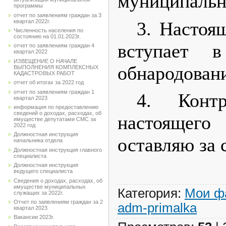
муниципальн
программы
отчет по заявлениям граждан за 3
3. Настоя
квартал 2022г.
Численность населения по
состоянию на 01.01.2023г.
вступает 
отчет по заявлениям граждан 4
квартал 2022
ИЗВЕЩЕНИЕ О НАЧАЛЕ
обнародован
ВЫПОЛНЕНИЯ КОМПЛЕКСНЫХ
КАДАСТРОВЫХ РАБОТ
отчет об итогах за 2022 год
отчет по заявлениям граждан 1
4. Контр
квартал 2023
информация по предоставлению
сведений о доходах, расходах, об
настоящего
имуществе депутатами СМС за
2022 год
Должностная инструкция
оставляю за 
начальника отдела
Должностная инструкция главного
специалиста
Должностная инструкция
ведущего специалиста
Сведения о доходах, расходах, об
имуществе муниципальных
Категория
:
Мои ф
служащих за 2022г.
Отчет по заявлениям граждан за 2
adm-primalka
квартал 2023
Вакансии 2023г.