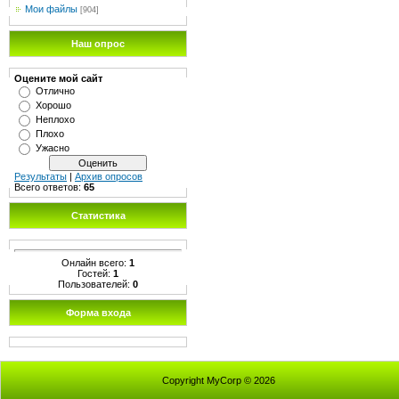
Мои файлы
[904]
Наш опрос
Оцените мой сайт
Отлично
Хорошо
Неплохо
Плохо
Ужасно
Результаты
|
Архив опросов
Всего ответов:
65
Статистика
Онлайн всего:
1
Гостей:
1
Пользователей:
0
Форма входа
Copyright MyCorp © 2026