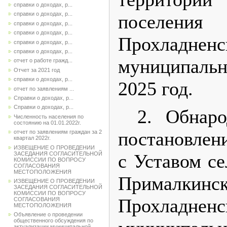
справки о доходах, р...
справки о доходах, р...
поселения
справки о доходах, р...
справки о доходах, р...
Прохладненс
справки о доходах, р...
справки о доходах, р...
муниципаль
отчет о работе гражд...
Отчет за 2021 год
справки о доходах, р...
2025 год.
отчет по заявлениям ...
Справки о доходах, р...
Справки о доходах, р...
2. Обнаро
Численность населения по
состоянию на 01.01.2022г.
постановлен
отчет по заявлениям граждан за 2
квартал 2022г.
ИЗВЕЩЕНИЕ О ПРОВЕДЕНИИ
ЗАСЕДАНИЯ СОГЛАСИТЕЛЬНОЙ
с Уставом се
КОМИССИИ ПО ВОПРОСУ
СОГЛАСОВАНИЯ
МЕСТОПОЛОЖЕНИЯ
Прималкинск
ИЗВЕЩЕНИЕ О ПРОВЕДЕНИИ
ЗАСЕДАНИЯ СОГЛАСИТЕЛЬНОЙ
КОМИССИИ ПО ВОПРОСУ
Прохладненс
СОГЛАСОВАНИЯ
МЕСТОПОЛОЖЕНИЯ
Объявление о проведении
общественного обсуждения по
актуализации муниципальной