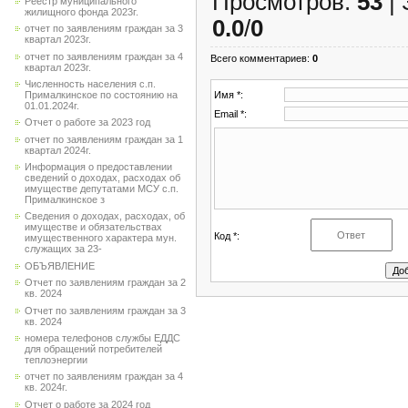
Просмотров
:
53
|
Реестр муниципального
жилищного фонда 2023г.
0.0
/
0
отчет по заявлениям граждан за 3
квартал 2023г.
отчет по заявлениям граждан за 4
Всего комментариев
:
0
квартал 2023г.
Численность населения с.п.
Имя *:
Прималкинское по состоянию на
01.01.2024г.
Email *:
Отчет о работе за 2023 год
отчет по заявлениям граждан за 1
квартал 2024г.
Информация о предоставлении
сведений о доходах, расходах об
имуществе депутатами МСУ с.п.
Прималкинское з
Сведения о доходах, расходах, об
имуществе и обязательствах
Код *:
имущественного характера мун.
служащих за 23-
ОБЪЯВЛЕНИЕ
Отчет по заявлениям граждан за 2
кв. 2024
Отчет по заявлениям граждан за 3
кв. 2024
номера телефонов службы ЕДДС
для обращений потребителей
теплоэнергии
отчет по заявлениям граждан за 4
кв. 2024г.
Отчет о работе за 2024 год