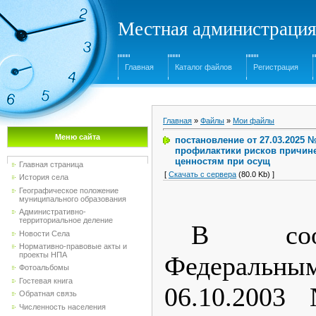
Местная администрация
Главная
Каталог файлов
Регистрация
Главная
»
Файлы
»
Мои файлы
Меню сайта
постановление от 27.03.2025
профилактики рисков причин
ценностям при осущ
Главная страница
[
Скачать с сервера
(80.0 Kb) ]
История села
Географическое положение
муниципального образования
Административно-
территориальное деление
В соо
Новости Села
Нормативно-правовые акты и
проекты НПА
Федеральн
Фотоальбомы
Гостевая книга
06.10.200
Обратная связь
Численность населения