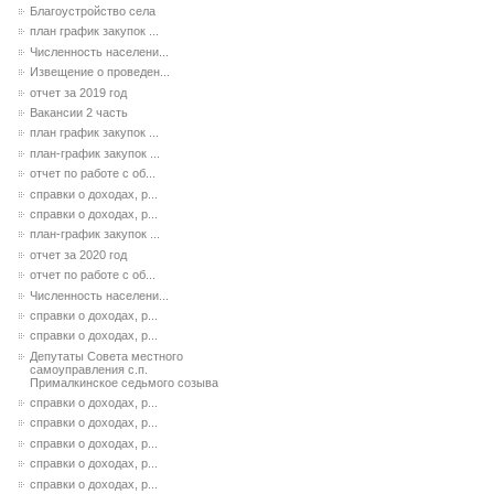
Благоустройство села
план график закупок ...
Численность населени...
Извещение о проведен...
отчет за 2019 год
Вакансии 2 часть
план график закупок ...
план-график закупок ...
отчет по работе с об...
справки о доходах, р...
справки о доходах, р...
план-график закупок ...
отчет за 2020 год
отчет по работе с об...
Численность населени...
справки о доходах, р...
справки о доходах, р...
Депутаты Совета местного
самоуправления с.п.
Прималкинское седьмого созыва
справки о доходах, р...
справки о доходах, р...
справки о доходах, р...
справки о доходах, р...
справки о доходах, р...