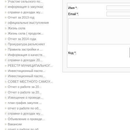
Участие сельского по...
информация о закупках
Имя *:
справки о доходах му...
Email *:
Отчет за 2013 год
официальные выступления
Жизнь села
Жизнь села ( продолж...
Отчет за 2014 года
Прокуратура разъясняет
Правила застройки и ...
Код *:
Информация о качеств...
справки о доходах 20...
РЕЕСТР МУНИЦИПАЛЬНОГ...
Инвестиционный паспо...
Инвестиционный паспо...
СОВЕТ МЕСТНОГО САМОУ...
Отчет о работе за 20...
Отчет о работе за 20...
Извещение о проведе...
план график закупок ...
отчет о работе по об...
справки о доходах му...
Объявление о проведе...
Вакансии
отчет о работе по об...