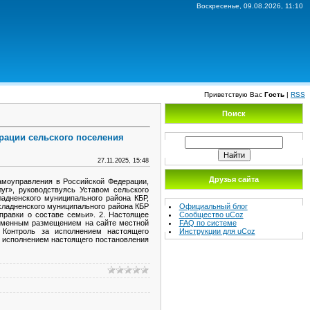
Воскресенье, 09.08.2026, 11:10
Приветствую Вас
Гость
|
RSS
Поиск
рации сельского поселения
27.11.2025, 15:48
Друзья сайта
амоуправления в Российской Федерации,
г», руководствуясь Уставом сельского
адненского муниципального района КБР,
Официальный блог
хладненского муниципального района КБР
Сообщество uCoz
правки о составе семьи». 2. Настоящее
FAQ по системе
ременным размещением на сайте местной
Инструкции для uCoz
. Контроль за исполнением настоящего
за исполнением настоящего постановления