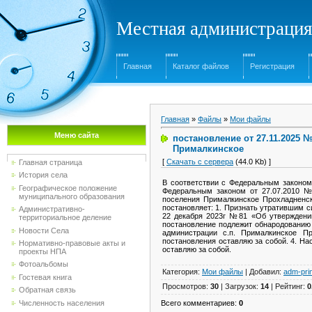
Местная администрация
Главная
Каталог файлов
Регистрация
Главная
»
Файлы
»
Мои файлы
Меню сайта
постановление от 27.11.2025
Прималкинское
[
Скачать с сервера
(44.0 Kb) ]
Главная страница
История села
В соответствии с Федеральным законом
Географическое положение
Федеральным законом от 27.07.2010 №
муниципального образования
поселения Прималкинское Прохладненск
постановляет: 1. Признать утратившим 
Административно-
22 декабря 2023г №81 «Об утверждении
территориальное деление
постановление подлежит обнародованию
Новости Села
администрации с.п. Прималкинское Пр
постановления оставляю за собой. 4. На
Нормативно-правовые акты и
оставляю за собой.
проекты НПА
Фотоальбомы
Категория
:
Мои файлы
|
Добавил
:
adm-pri
Гостевая книга
Просмотров
:
30
|
Загрузок
:
14
|
Рейтинг
:
0
Обратная связь
Численность населения
Всего комментариев
:
0