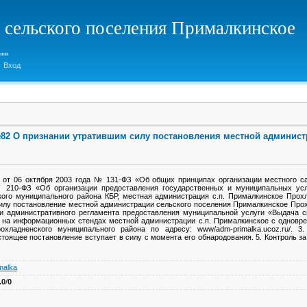
 сельского поселения Прималкинское
Вход
 №82 О признании утратившим силу постановления местной админист
 от 06 октября 2003 года № 131-ФЗ «Об общих принципах организации местного с
 210-ФЗ «Об организации предоставления государственных и муниципальных услу
ого муниципального района КБР, местная администрация с.п. Прималкинское Прохл
силу постановление местной администрации сельского поселения Прималкинское Про
 административного регламента предоставления муниципальной услуги «Выдача с
 на информационных стендах местной администрации с.п. Прималкинское с однов
охладненского муниципального района по адресу: www/adm-primalka.ucoz.ru/. 3
стоящее постановление вступает в силу с момента его обнародования. 5. Контроль 
malka
.0
/
0