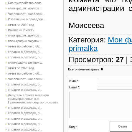
Благоустройство села
администрац
план график закупок ...
Численность населени...
А
Извещение о проведен...
Моисеева
отчет за 2019 год
Вакансии 2 часть
план график закупок ...
Категория
:
Мои ф
план-график закупок ...
primalka
отчет по работе с об...
справки о доходах, р...
Просмотров
:
27
|
справки о доходах, р...
план-график закупок ...
отчет за 2020 год
Всего комментариев
:
0
отчет по работе с об...
Численность населени...
Имя *:
справки о доходах, р...
Email *:
справки о доходах, р...
Депутаты Совета местного
самоуправления с.п.
Прималкинское седьмого созыва
справки о доходах, р...
справки о доходах, р...
справки о доходах, р...
справки о доходах, р...
Код *:
справки о доходах, р...