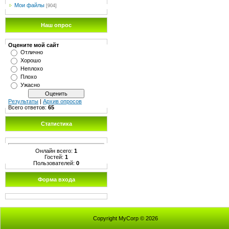
Мои файлы
[904]
Наш опрос
Оцените мой сайт
Отлично
Хорошо
Неплохо
Плохо
Ужасно
Результаты
|
Архив опросов
Всего ответов:
65
Статистика
Онлайн всего:
1
Гостей:
1
Пользователей:
0
Форма входа
Copyright MyCorp © 2026