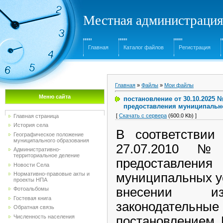
Местная администрация
Главная
Каталог файлов
Регистрация
Главная
»
Файлы
»
Мои файлы
Меню сайта
постановление от 30.10.2025 
предоставления муниципально
[
Скачать с сервера
(600.0 Kb) ]
Главная страница
История села
В соответствии
Географическое положение
муниципального образования
27.07.2010 №
Административно-
территориальное деление
предоставле
Новости Села
Нормативно-правовые акты и
муниципальных ус
проекты НПА
внесении и
Фотоальбомы
Гостевая книга
законодательные
Обратная связь
Численность населения
постановлением 