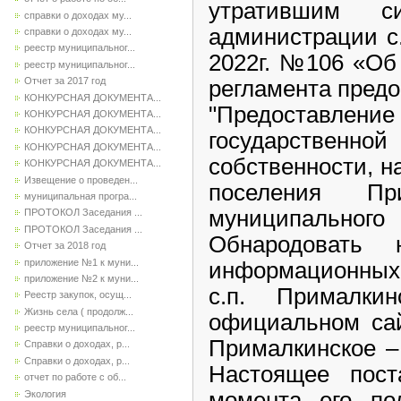
утратившим с
справки о доходах му...
администрации с
справки о доходах му...
реестр муниципальног...
2022г. №106 «Об
реестр муниципальног...
Отчет за 2017 год
регламента пред
КОНКУРСНАЯ ДОКУМЕНТА...
"Предоставл
КОНКУРСНАЯ ДОКУМЕНТА...
КОНКУРСНАЯ ДОКУМЕНТА...
государстве
КОНКУРСНАЯ ДОКУМЕНТА...
собственности, н
КОНКУРСНАЯ ДОКУМЕНТА...
Извещение о проведен...
поселения При
муниципальная програ...
муниципаль
ПРОТОКОЛ Заседания ...
ПРОТОКОЛ Заседания ...
Обнародовать 
Отчет за 2018 год
приложение №1 к муни...
информационных 
приложение №2 к муни...
с.п. Прималки
Реестр закупок, осущ...
Жизнь села ( продолж...
официальном сай
реестр муниципальног...
Прималкинское
Справки о доходах, р...
Справки о доходах, р...
Настоящее пост
отчет по работе с об...
момента его 
Экология