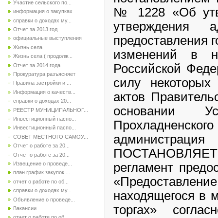
Участие сельского по...
№ 1228 «Об утв
информация о закупках
справки о доходах му...
утверждения а
Отчет за 2013 год
предоставления г
официальные выступления
Жизнь села
изменений в н
Жизнь села ( продолж...
Российской Феде
Отчет за 2014 года
Прокуратура разъясняет
силу некоторых
Правила застройки и ...
Информация о качеств...
актов Правитель
справки о доходах 20...
основании Ус
РЕЕСТР МУНИЦИПАЛЬНОГ...
Инвестиционный паспо...
Прохладненского
Инвестиционный паспо...
администрац
СОВЕТ МЕСТНОГО САМОУ...
Отчет о работе за 20...
ПОСТАНОВЛЯЕТ: 
Отчет о работе за 20...
Извещение о проведе...
регламент предо
план график закупок ...
«Предоставле
отчет о работе по об...
справки о доходах му...
находящегося в 
Объявление о проведе...
торгах» согла
Вакансии
отчет о работе по об...