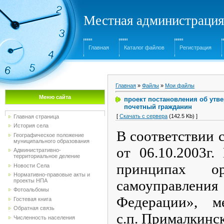
Местная администрация
Главная
Каталог файлов
Регистрация
Главная
»
Файлы
»
Мои файлы
Меню сайта
проект постановления об утв
почетный гражданин
[
Скачать с сервера
(142.5 Kb) ]
Главная страница
История села
В соответствии 
Географическое положение
муниципального образования
от 06.10.2003
Административно-
территориальное деление
принципах ор
Новости Села
Нормативно-правовые акты и
проекты НПА
самоуправле
Фотоальбомы
Федерации», м
Гостевая книга
Обратная связь
с.п. Прималкинск
Численность населения