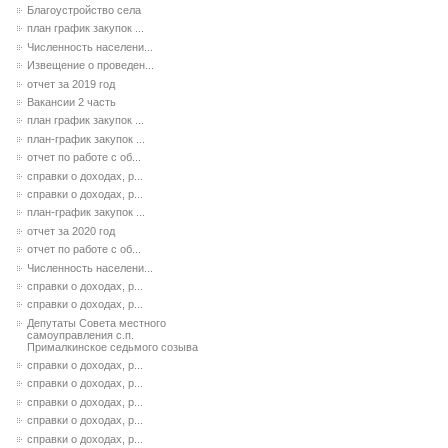
Благоустройство села
план график закупок ...
Численность населени...
Извещение о проведен...
отчет за 2019 год
Вакансии 2 часть
план график закупок ...
план-график закупок ...
отчет по работе с об...
справки о доходах, р...
справки о доходах, р...
план-график закупок ...
отчет за 2020 год
отчет по работе с об...
Численность населени...
справки о доходах, р...
справки о доходах, р...
Депутаты Совета местного
самоуправления с.п.
Прималкинское седьмого созыва
справки о доходах, р...
справки о доходах, р...
справки о доходах, р...
справки о доходах, р...
справки о доходах, р...