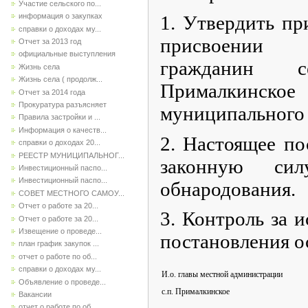
Участие сельского по...
1. Утвердить пр
информация о закупках
справки о доходах му...
присвоении 
Отчет за 2013 год
официальные выступления
гражданин се
Жизнь села
Жизнь села ( продолж...
Прималкинско
Отчет за 2014 года
Прокуратура разъясняет
муниципального 
Правила застройки и ...
Информация о качеств...
2. Настоящее по
справки о доходах 20...
РЕЕСТР МУНИЦИПАЛЬНОГ...
законную си
Инвестиционный паспо...
Инвестиционный паспо...
обнародования.
СОВЕТ МЕСТНОГО САМОУ...
Отчет о работе за 20...
3. Контроль за 
Отчет о работе за 20...
Извещение о проведе...
постановления о
план график закупок ...
отчет о работе по об...
справки о доходах му...
И.о. главы местной администрации
Объявление о проведе...
с.п. Прималкинское
Вакансии
отчет о работе по об...