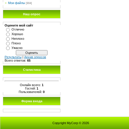
Мои файлы
[904]
Наш опрос
Оцените мой сайт
Отлично
Хорошо
Неплохо
Плохо
Ужасно
Результаты
|
Архив опросов
Всего ответов:
65
Статистика
Онлайн всего:
1
Гостей:
1
Пользователей:
0
Форма входа
Copyright MyCorp © 2026