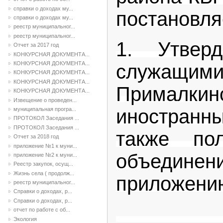
справки о доходах му...
постановля
справки о доходах му...
реестр муниципальног...
реестр муниципальног...
1. Утвер
Отчет за 2017 год
КОНКУРСНАЯ ДОКУМЕНТА...
КОНКУРСНАЯ ДОКУМЕНТА...
служащими 
КОНКУРСНАЯ ДОКУМЕНТА...
КОНКУРСНАЯ ДОКУМЕНТА...
Прималкинс
КОНКУРСНАЯ ДОКУМЕНТА...
Извещение о проведен...
иностранны
муниципальная програ...
ПРОТОКОЛ Заседания ...
ПРОТОКОЛ Заседания ...
также пол
Отчет за 2018 год
приложение №1 к муни...
объединен
приложение №2 к муни...
Реестр закупок, осущ...
Жизнь села ( продолж...
приложению
реестр муниципальног...
Справки о доходах, р...
Справки о доходах, р...
2.Контр
отчет по работе с об...
Экология