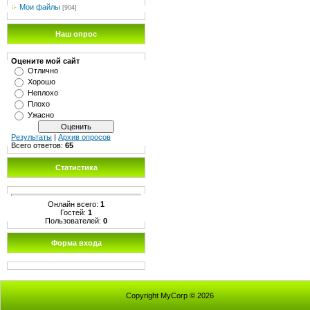
Мои файлы
[904]
Наш опрос
Оцените мой сайт
Отлично
Хорошо
Неплохо
Плохо
Ужасно
Результаты
|
Архив опросов
Всего ответов:
65
Статистика
Онлайн всего:
1
Гостей:
1
Пользователей:
0
Форма входа
Copyright MyCorp © 2026