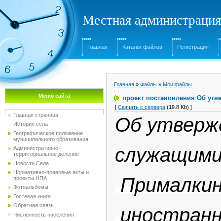
Местная администрация
Главная
Каталог файлов
Регистрация
Главная
»
Файлы
»
Мои файлы
Меню сайта
проект постановления Об утв
[
Скачать с сервера
(19.8 Kb) ]
Главная страница
Об утверж
История села
Географическое положение
муниципального образования
служащими
Административно-
территориальное деление
Новости Села
Нормативно-правовые акты и
Прималкинс
проекты НПА
Фотоальбомы
Гостевая книга
Обратная связь
иностранн
Численность населения