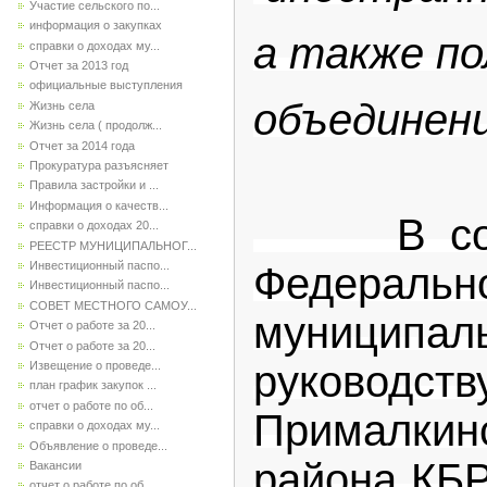
Участие сельского по...
информация о закупках
а также п
справки о доходах му...
Отчет за 2013 год
официальные выступления
объединени
Жизнь села
Жизнь села ( продолж...
Отчет за 2014 года
Прокуратура разъясняет
Правила застройки и ...
Информация о качеств...
В соотве
справки о доходах 20...
РЕЕСТР МУНИЦИПАЛЬНОГ...
Инвестиционный паспо...
Федераль
Инвестиционный паспо...
СОВЕТ МЕСТНОГО САМОУ...
муниципа
Отчет о работе за 20...
Отчет о работе за 20...
руководс
Извещение о проведе...
план график закупок ...
отчет о работе по об...
Прималки
справки о доходах му...
Объявление о проведе...
района КБР
Вакансии
отчет о работе по об...