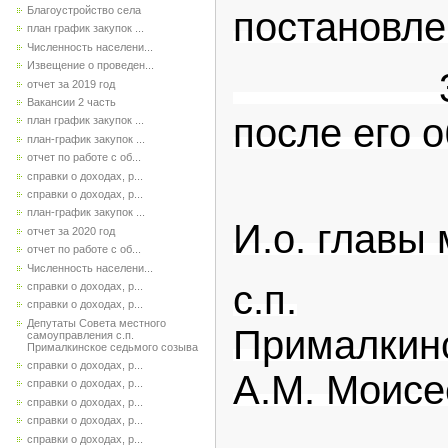
Благоустройство села
постановле
план график закупок ...
Численность населени...
Извещение о проведен...
3. Насто
отчет за 2019 год
Вакансии 2 часть
после его 
план график закупок ...
план-график закупок ...
отчет по работе с об...
справки о доходах, р...
справки о доходах, р...
план-график закупок ...
И.о. главы
отчет за 2020 год
отчет по работе с об...
Численность населени...
с.п.
справки о доходах, р...
справки о доходах, р...
Депутаты Совета местного
Пр
самоуправления с.п.
Прималкинское седьмого созыва
справки о доходах, р...
А.М. Моисе
справки о доходах, р...
справки о доходах, р...
справки о доходах, р...
справки о доходах, р...