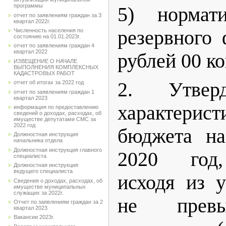
программы
5) нормат
отчет по заявлениям граждан за 3
квартал 2022г.
резервного
Численность населения по
состоянию на 01.01.2023г.
отчет по заявлениям граждан 4
квартал 2022
рублей 00 ко
ИЗВЕЩЕНИЕ О НАЧАЛЕ
ВЫПОЛНЕНИЯ КОМПЛЕКСНЫХ
КАДАСТРОВЫХ РАБОТ
2. Утвер
отчет об итогах за 2022 год
отчет по заявлениям граждан 1
квартал 2023
характери
информация по предоставлению
сведений о доходах, расходах, об
имуществе депутатами СМС за
2022 год
бюджета на
Должностная инструкция
начальника отдела
Должностная инструкция главного
2020 год,
специалиста
Должностная инструкция
ведущего специалиста
исходя из 
Сведения о доходах, расходах, об
имуществе муниципальных
служащих за 2022г.
не прев
Отчет по заявлениям граждан за 2
квартал 2023
Вакансии 2023г.