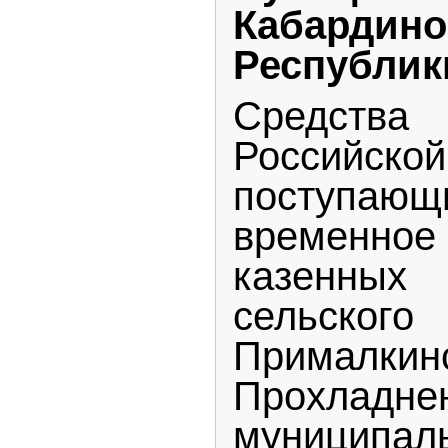
Кабардино
Республик
Средств
Российск
посту
временное
казенны
сельско
Прималкин
Прохладне
муниципа