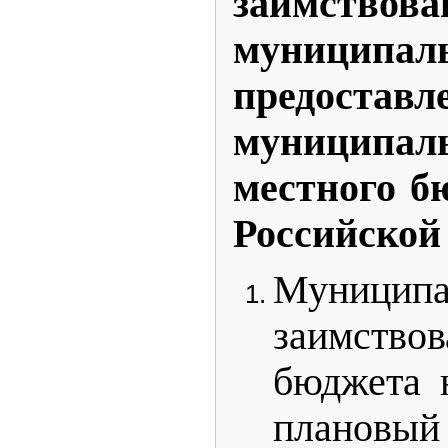
заимствова
муниципа
предоставл
муниципал
местного б
Российской
Муниципа
заимство
бюджета 
плановый