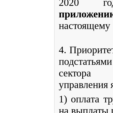
2020 го
прилож
настоящему
4. Приорите
подстать
сектора го
управления 
1) оплата т
на выплаты 