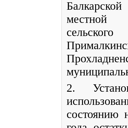
Балкарско
местной а
сельско
Прималкинс
Прохладнен
муниципальн
2. Устан
использ
состоянию 
года остат