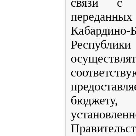
связи с о
переданных
Кабардино-Б
Респуб
осуществл
соответств
предоставл
бюджету
установлен
Правительс