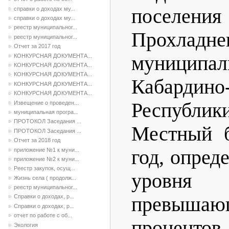
поселени
справки о доходах му...
справки о доходах му...
реестр муниципальног...
Прохладне
реестр муниципальног...
Отчет за 2017 год
муниципа
КОНКУРСНАЯ ДОКУМЕНТА...
КОНКУРСНАЯ ДОКУМЕНТА...
КОНКУРСНАЯ ДОКУМЕНТА...
Кабардино
КОНКУРСНАЯ ДОКУМЕНТА...
КОНКУРСНАЯ ДОКУМЕНТА...
Республ
Извещение о проведен...
муниципальная програ...
ПРОТОКОЛ Заседания ...
Местный 
ПРОТОКОЛ Заседания ...
Отчет за 2018 год
год, опред
приложение №1 к муни...
приложение №2 к муни...
Реестр закупок, осущ...
уровня 
Жизнь села ( продолж...
реестр муниципальног...
превыш
Справки о доходах, р...
Справки о доходах, р...
отчет по работе с об...
проценто
Экология