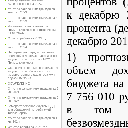
процентов (
Реестр муниципального
жилищного фонда 2023г.
отчет по заявлениям граждан за 3
к декабрю 
квартал 2023г.
отчет по заявлениям граждан за 4
квартал 2023г.
процента (де
Численность населения с.п.
Прималкинское по состоянию на
01.01.2024г.
декабрю 2019
Отчет о работе за 2023 год
отчет по заявлениям граждан за 1
квартал 2024г.
Информация о предоставлении
1) прогно
сведений о доходах, расходах об
имуществе депутатами МСУ с.п.
Прималкинское з
объем дох
Сведения о доходах, расходах, об
имуществе и обязательствах
имущественного характера мун.
служащих за 23-
бюджета на 
ОБЪЯВЛЕНИЕ
Отчет по заявлениям граждан за 2
7 756 010 р
кв. 2024
Отчет по заявлениям граждан за 3
кв. 2024
в том ч
номера телефонов службы ЕДДС
для обращений потребителей
теплоэнергии
отчет по заявлениям граждан за 4
безвозмездн
кв. 2024г.
Отчет о работе за 2024 год