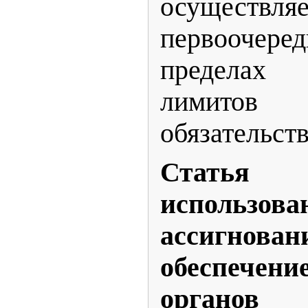
осуществляе
первоочере
предела
лимитов
обязательств
Статья 5
использов
ассигн
обеспечени
органо