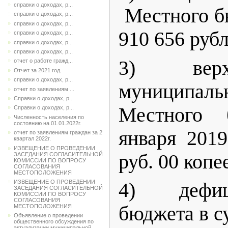
справки о доходах, р...
Местного б
справки о доходах, р...
справки о доходах, р...
910 656 рубл
справки о доходах, р...
справки о доходах, р...
справки о доходах, р...
3) верх
отчет о работе гражд...
Отчет за 2021 год
справки о доходах, р...
муниципа
отчет по заявлениям ...
Справки о доходах, р...
Местного
Справки о доходах, р...
Численность населения по
состоянию на 01.01.2022г.
января 201
отчет по заявлениям граждан за 2
квартал 2022г.
ИЗВЕЩЕНИЕ О ПРОВЕДЕНИИ
руб. 00 копе
ЗАСЕДАНИЯ СОГЛАСИТЕЛЬНОЙ
КОМИССИИ ПО ВОПРОСУ
СОГЛАСОВАНИЯ
МЕСТОПОЛОЖЕНИЯ
ИЗВЕЩЕНИЕ О ПРОВЕДЕНИИ
4) дефи
ЗАСЕДАНИЯ СОГЛАСИТЕЛЬНОЙ
КОМИССИИ ПО ВОПРОСУ
СОГЛАСОВАНИЯ
бюджета в с
МЕСТОПОЛОЖЕНИЯ
Объявление о проведении
общественного обсуждения по
актуализации муниципальной