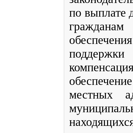
по выплате 
граждан
обеспечени
поддерж
компенса
обеспечени
местных а
муниципаль
находящихся