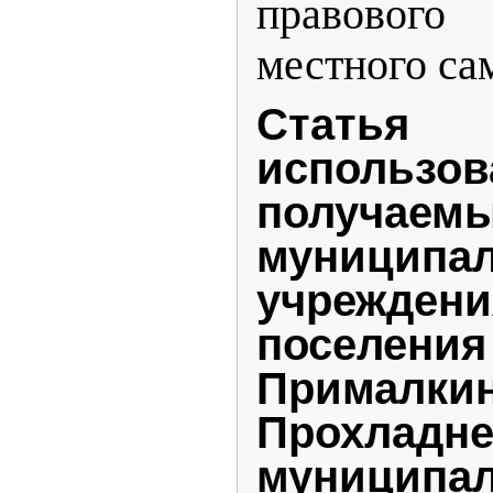
правовог
местного са
Статья 3
использов
получаем
муниципа
учреждени
поселения
Прималкин
Прохладне
муниципа