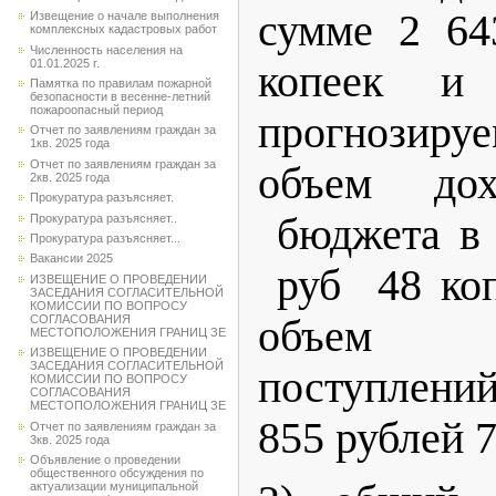
сумме 2 64
Извещение о начале выполнения
комплексных кадастровых работ
Численность населения на
01.01.2025 г.
копеек и
Памятка по правилам пожарной
безопасности в весенне-летний
пожароопасный период
прогнози
Отчет по заявлениям граждан за
1кв. 2025 года
Отчет по заявлениям граждан за
объем дох
2кв. 2025 года
Прокуратура разъясняет.
бюджета в 
Прокуратура разъясняет..
Прокуратура разъясняет...
Вакансии 2025
руб 48 коп
ИЗВЕЩЕНИЕ О ПРОВЕДЕНИИ
ЗАСЕДАНИЯ СОГЛАСИТЕЛЬНОЙ
КОМИССИИ ПО ВОПРОСУ
СОГЛАСОВАНИЯ
объем б
МЕСТОПОЛОЖЕНИЯ ГРАНИЦ ЗЕ
ИЗВЕЩЕНИЕ О ПРОВЕДЕНИИ
ЗАСЕДАНИЯ СОГЛАСИТЕЛЬНОЙ
поступлени
КОМИССИИ ПО ВОПРОСУ
СОГЛАСОВАНИЯ
МЕСТОПОЛОЖЕНИЯ ГРАНИЦ ЗЕ
855 рублей 7
Отчет по заявлениям граждан за
3кв. 2025 года
Объявление о проведении
общественного обсуждения по
актуализации муниципальной