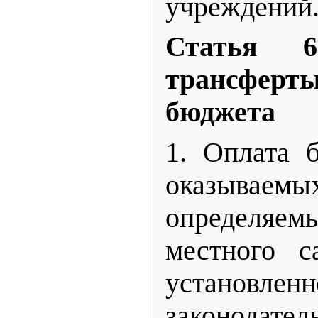
учреждений
Статья 6
трансфе
бюджета
1. Оплата б
оказывае
определяе
местного с
установлен
законодате