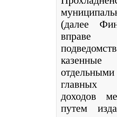
Прохладнен
муниципаль
(далее Фин
вправе
подведо
казенны
отдельным
главных а
доходов ме
путем изда