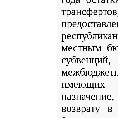
трансфертов
предост
республика
местным бю
субвенций,
межбюджетн
имеющи
назначен
возврату в