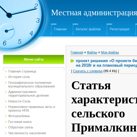
Местная администрация
Главная
Каталог файлов
Регистрация
Главная
»
Файлы
»
Мои файлы
Меню сайта
проект решения «О проекте б
на 2018г и на плановый период 
[
Скачать с сервера
(89.4 Kb) ]
Главная страница
История села
Статья 
Географическое положение
муниципального образования
Административно-
характери
территориальное деление
Новости Села
Нормативно-правовые акты и
сельско
проекты НПА
Фотоальбомы
Гостевая книга
Прималкин
Обратная связь
Численность населения