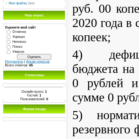
Мои файлы
руб. 00 коп
[904]
Наш опрос
2020 года в 
Оцените мой сайт
Отлично
копеек;
Хорошо
Неплохо
Плохо
4) дефи
Ужасно
Результаты
|
Архив опросов
бюджета на 
Всего ответов:
65
Статистика
0 рублей и
Онлайн всего:
1
сумме 0 руб
Гостей:
1
Пользователей:
0
Форма входа
5) нормат
резервного 