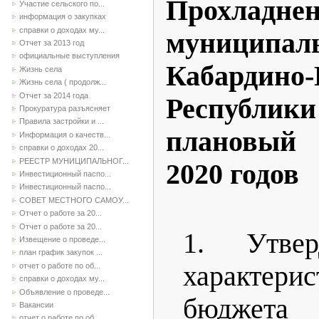
Прохладнен
Участие сельского по...
информация о закупках
справки о доходах му...
муниципа
Отчет за 2013 год
официальные выступления
Кабардино-
Жизнь села
Жизнь села ( продолж...
Отчет за 2014 года
Республики 
Прокуратура разъясняет
Правила застройки и ...
плановый 
Информация о качеств...
справки о доходах 20...
РЕЕСТР МУНИЦИПАЛЬНОГ...
2020 годов
Инвестиционный паспо...
Инвестиционный паспо...
СОВЕТ МЕСТНОГО САМОУ...
Отчет о работе за 20...
Отчет о работе за 20...
1. Утвер
Извещение о проведе...
план график закупок ...
характер
отчет о работе по об...
справки о доходах му...
Объявление о проведе...
бюджет
Вакансии
отчет о работе по об...