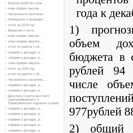
Благоустройство села
года к дек
план график закупок ...
Численность населени...
Извещение о проведен...
отчет за 2019 год
1) прогно
Вакансии 2 часть
план график закупок ...
объем дох
план-график закупок ...
отчет по работе с об...
справки о доходах, р...
бюджета в 
справки о доходах, р...
план-график закупок ...
рублей 94 
отчет за 2020 год
отчет по работе с об...
Численность населени...
числе объе
справки о доходах, р...
справки о доходах, р...
поступлени
Депутаты Совета местного
самоуправления с.п.
Прималкинское седьмого созыва
977рублей 8
справки о доходах, р...
справки о доходах, р...
справки о доходах, р...
2) общий 
справки о доходах, р...
справки о доходах, р...