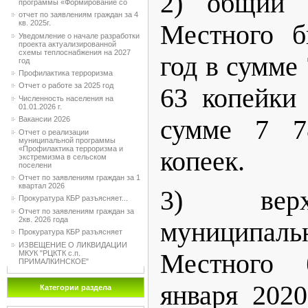
2) общий 
программы «Формирование со
отчет по заявлениям граждан за 4
кв. 2025г.
Местного б
Уведомление о начале разработки
проекта актуализированной
схемы теплоснабжения на 2027
год в сумме
год
Профилактика терроризма
Отчет о работе за 2025 год
63 копейки
Численность населения на
01.01.2026 г.
сумме 7 7
Вакансии 2026
Отчет о реализации
муниципальной программы
«Профилактика терроризма и
копеек.
экстремизма в сельском
поселени
Отчет по заявлениям граждан за 1
квартал 2026
3) верх
Прокуратура КБР разъясняет...
Отчет по заявлениям граждан за
2кв. 2026 года
муниципа
Прокуратура КБР разъясняет
ИЗВЕЩЕНИЕ О ЛИКВИДАЦИИ
Местного
МКУК "РЦКТК с.п.
ПРИМАЛКИНСКОЕ"
января 202
Категории раздела