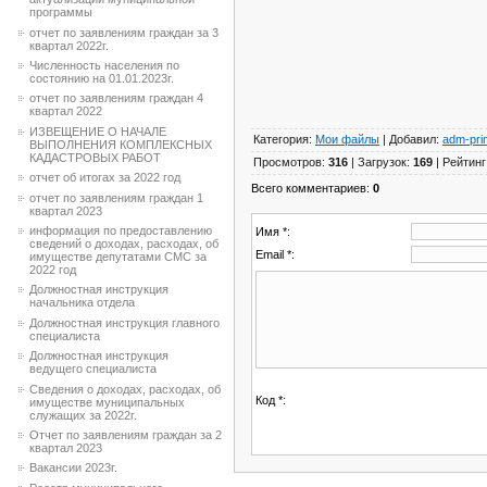
программы
отчет по заявлениям граждан за 3
квартал 2022г.
Численность населения по
состоянию на 01.01.2023г.
отчет по заявлениям граждан 4
квартал 2022
ИЗВЕЩЕНИЕ О НАЧАЛЕ
Категория
:
Мои файлы
|
Добавил
:
adm-pri
ВЫПОЛНЕНИЯ КОМПЛЕКСНЫХ
КАДАСТРОВЫХ РАБОТ
Просмотров
:
316
|
Загрузок
:
169
|
Рейтинг
отчет об итогах за 2022 год
Всего комментариев
:
0
отчет по заявлениям граждан 1
квартал 2023
информация по предоставлению
Имя *:
сведений о доходах, расходах, об
Email *:
имуществе депутатами СМС за
2022 год
Должностная инструкция
начальника отдела
Должностная инструкция главного
специалиста
Должностная инструкция
ведущего специалиста
Сведения о доходах, расходах, об
Код *:
имуществе муниципальных
служащих за 2022г.
Отчет по заявлениям граждан за 2
квартал 2023
Вакансии 2023г.