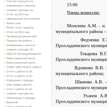
Участие сельского по...
15:00
информация о закупках
справки о доходах му...
Члены комиссии:
Отчет за 2013 год
официальные выступления
Жизнь села
Моисеева А.М. -
и.
Жизнь села ( продолж...
муниципального района - 
Отчет за 2014 года
Прокуратура разъясняет
Федченко Е.В
Правила застройки и ...
Прохладненского муниципа
Информация о качеств...
справки о доходах 20...
Токарева В.Г. - веду
РЕЕСТР МУНИЦИПАЛЬНОГ...
Инвестиционный паспо...
Прохладненского муницип
Инвестиционный паспо...
Вдовенко В.И. - предс
СОВЕТ МЕСТНОГО САМОУ...
Отчет о работе за 20...
муниципального района;
Отчет о работе за 20...
Извещение о проведе...
Шваенко А.В. - дирек
план график закупок ...
Прохладненского муницип
отчет о работе по об...
справки о доходах му...
Уханов А.В. - замес
Объявление о проведе...
Прохладненского муницип
Вакансии
отчет о работе по об...