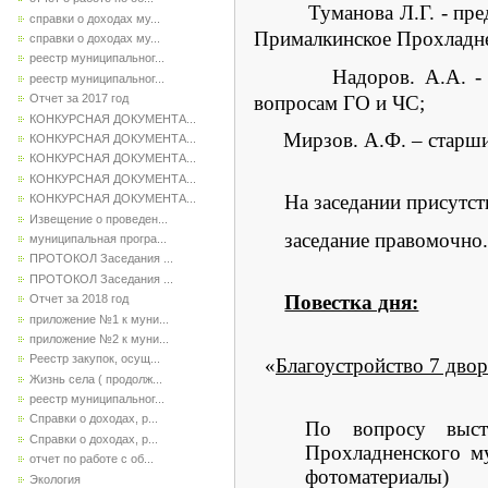
Туманова Л.Г. - председ
справки о доходах му...
Прималкинское Прохладне
справки о доходах му...
реестр муниципальног...
Надоров. А.А. - помощ
реестр муниципальног...
вопросам ГО и ЧС;
Отчет за 2017 год
КОНКУРСНАЯ ДОКУМЕНТА...
Мирзов. А.Ф. – стар
КОНКУРСНАЯ ДОКУМЕНТА...
КОНКУРСНАЯ ДОКУМЕНТА...
КОНКУРСНАЯ ДОКУМЕНТА...
На заседании присутст
КОНКУРСНАЯ ДОКУМЕНТА...
Извещение о проведен...
заседание правомочно
муниципальная програ...
ПРОТОКОЛ Заседания ...
ПРОТОКОЛ Заседания ...
Повестка дня:
Отчет за 2018 год
приложение №1 к муни...
приложение №2 к муни...
Реестр закупок, осущ...
«
Благоустройство 7 дво
Жизнь села ( продолж...
реестр муниципальног...
Справки о доходах, р...
По вопросу высту
Справки о доходах, р...
Прохладненского му
отчет по работе с об...
фотоматериалы)
Экология