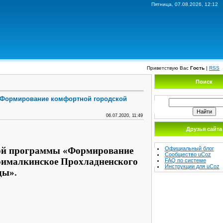
Пятница, 07.08.2026, 12:12
Приветствую Вас
Гость
|
RSS
Поиск
«Формирование комфортной городской
06.07.2020, 11:49
Друзья сайта
Официальный блог
ой программы
«Формирование
Сообщество uCoz
Прималкинское Прохладненского
FAQ по системе
Инструкции для uCoz
ды»
.