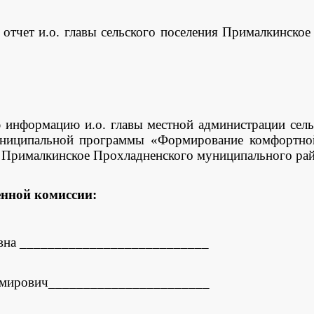
 отчет и.о. главы сельского поселения Прималкинско
 информацию и.о. главы местной администрации сель
униципальной программы
«Формирование комфортной
я Прималкинское Прохладненского муниципального рай
нной комиссии:
вна ___________________________
имирович_______________________