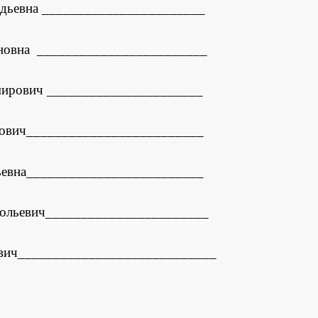
адьевна _______________________
ановна ________________________
мирович ______________________
нович_________________________
дьевна_________________________
тольевич_______________________
вич____________________________