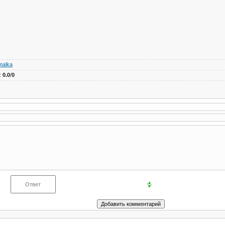
malka
:
0.0
/
0