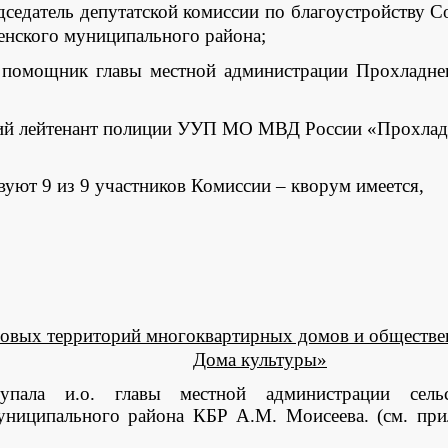
атель депутатской комиссии по благоустройству Сов
нского муниципального района;
ник главы местной администрации Прохладненс
ший лейтенант полиции УУП МО МВД России «Прохлад
вуют 9 из 9 участников Комиссии – кворум имеется,
.
ровых территорий многоквартирных домов и обществе
Дома культуры»
пала и.о. главы местной администрации сельс
ниципального района КБР А.М. Моисеева. (см. прил