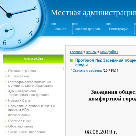
Местная администрация
Главная
Каталог файлов
Регистрация
Главная
»
Файлы
»
Мои файлы
Меню сайта
Протокол №2 Заседания обще
среды
[
Скачать с сервера
(16.7 Kb) ]
Главная страница
История села
Географическое положение
муниципального образования
Заседания общес
Административно-
территориальное деление
комфортной город
Новости Села
Нормативно-правовые акты и
проекты НПА
Фотоальбомы
Гостевая книга
Обратная связь
08.
Численность населения