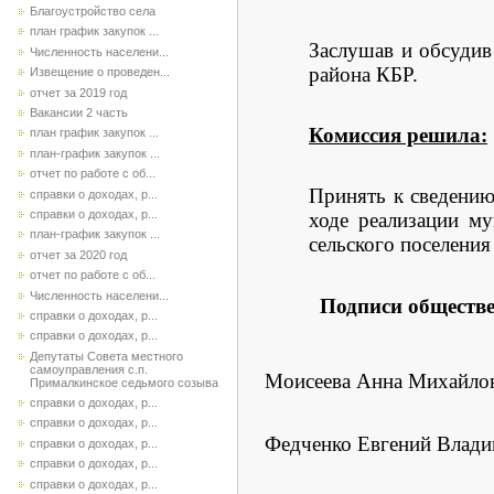
Благоустройство села
план график закупок ...
Заслушав и обсудив
Численность населени...
района КБР.
Извещение о проведен...
отчет за 2019 год
Вакансии 2 часть
Комиссия решила:
план график закупок ...
план-график закупок ...
отчет по работе с об...
Принять к сведению
справки о доходах, р...
справки о доходах, р...
ходе реализации м
план-график закупок ...
сельского поселени
отчет за 2020 год
отчет по работе с об...
Численность населени...
Подписи обществе
справки о доходах, р...
справки о доходах, р...
Депутаты Совета местного
самоуправления с.п.
Моисеева Анна Михайло
Прималкинское седьмого созыва
справки о доходах, р...
справки о доходах, р...
Федченко Евгений Влад
справки о доходах, р...
справки о доходах, р...
справки о доходах, р...