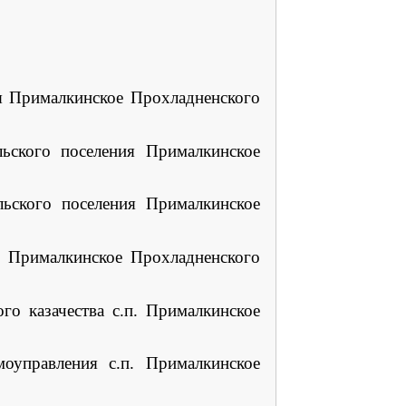
ия Прималкинское Прохладненского
ьского поселения Прималкинское
кого поселения Прималкинское
Прималкинское Прохладненского
азачества с.п. Прималкинское
равления с.п. Прималкинское