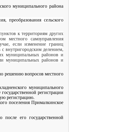
нского муниципального района
я, преобразования сельского
пунктов к территориям других
том местного самоуправления
учае, если изменение границ
в с внутригородским делением,
щих муниципальных районов и
ами муниципальных районов и
 по решению вопросов местного
хладненского муниципального
 государственной регистрации
ную регистрацию.
кого поселения Прималкинское
о после его государственной