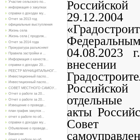
Российской
Участие сельского по...
информация о закупках
29.12.2
справки о доходах му...
Отчет за 2013 год
«Градострои
официальные выступления
Жизнь села
Жизнь села ( продолж...
Федеральн
Отчет за 2014 года
Прокуратура разъясняет
04.08.2023
Правила застройки и ...
Информация о качеств...
внесении
справки о доходах 20...
РЕЕСТР МУНИЦИПАЛЬНОГ...
Градострои
Инвестиционный паспо...
Инвестиционный паспо...
Российско
СОВЕТ МЕСТНОГО САМОУ...
Отчет о работе за 20...
отдельные 
Отчет о работе за 20...
Извещение о проведе...
акты Россий
план график закупок ...
отчет о работе по об...
Совет 
справки о доходах му...
Объявление о проведе...
самоуправл
Вакансии
отчет о работе по об...