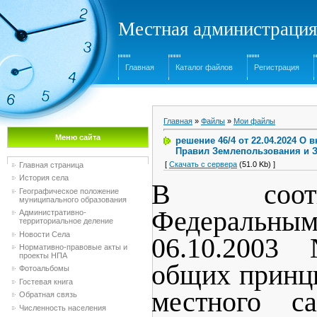
Местная администрация
Главная
Каталог файлов
Регистрация
Главная
»
Файлы
»
Мои файлы
Меню сайта
решение 46/4 от 22.04.2024 О
Правил Землепользования и З
[
Скачать с сервера
(51.0 Kb) ]
Главная страница
История села
В соотв
Географическое положение
муниципального образования
Федеральны
Административно-
территориальное деление
Новости Села
06.10.200
Нормативно-правовые акты и
проекты НПА
общих принц
Фотоальбомы
Гостевая книга
местного с
Обратная связь
Численность населения