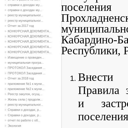
поселения 
справки о доходах му...
справки о доходах му...
Прохладненс
реестр муниципальног...
реестр муниципальног...
муниципал
Отчет за 2017 год
КОНКУРСНАЯ ДОКУМЕНТА...
Кабардино-Ба
КОНКУРСНАЯ ДОКУМЕНТА...
КОНКУРСНАЯ ДОКУМЕНТА...
Республики,
КОНКУРСНАЯ ДОКУМЕНТА...
КОНКУРСНАЯ ДОКУМЕНТА...
Извещение о проведен...
муниципальная програ...
ПРОТОКОЛ Заседания ...
Внести
ПРОТОКОЛ Заседания ...
Отчет за 2018 год
приложение №1 к муни...
Правила 
приложение №2 к муни...
Реестр закупок, осущ...
и застр
Жизнь села ( продолж...
реестр муниципальног...
Справки о доходах, р...
поселени
Справки о доходах, р...
отчет по работе с об...
Экология