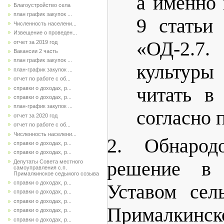
а именно 
Благоустройство села
план график закупок ...
9 статьи
Численность населени...
Извещение о проведен...
«ОД-2.7.
отчет за 2019 год
Вакансии 2 часть
план график закупок ...
культур
план-график закупок ...
отчет по работе с об...
читать в
справки о доходах, р...
справки о доходах, р...
план-график закупок ...
согласно
отчет за 2020 год
отчет по работе с об...
Численность населени...
2. Обнарод
справки о доходах, р...
справки о доходах, р...
решение в 
Депутаты Совета местного
самоуправления с.п.
Прималкинское седьмого созыва
справки о доходах, р...
Уставом сел
справки о доходах, р...
справки о доходах, р...
Прималкинск
справки о доходах, р...
справки о доходах, р...