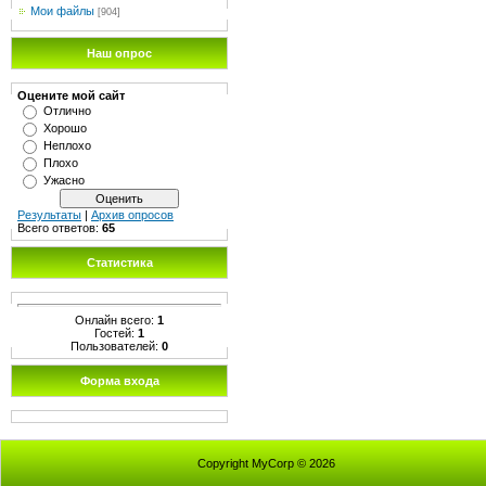
Мои файлы
[904]
Наш опрос
Оцените мой сайт
Отлично
Хорошо
Неплохо
Плохо
Ужасно
Результаты
|
Архив опросов
Всего ответов:
65
Статистика
Онлайн всего:
1
Гостей:
1
Пользователей:
0
Форма входа
Copyright MyCorp © 2026