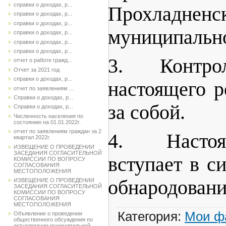
справки о доходах, р...
Прохладненс
справки о доходах, р...
справки о доходах, р...
муниципально
справки о доходах, р...
справки о доходах, р...
справки о доходах, р...
3. Контро
отчет о работе гражд...
Отчет за 2021 год
справки о доходах, р...
настоящего 
отчет по заявлениям ...
Справки о доходах, р...
за собой.
Справки о доходах, р...
Численность населения по
состоянию на 01.01.2022г.
отчет по заявлениям граждан за 2
4. Насто
квартал 2022г.
ИЗВЕЩЕНИЕ О ПРОВЕДЕНИИ
ЗАСЕДАНИЯ СОГЛАСИТЕЛЬНОЙ
вступает в с
КОМИССИИ ПО ВОПРОСУ
СОГЛАСОВАНИЯ
МЕСТОПОЛОЖЕНИЯ
обнародовани
ИЗВЕЩЕНИЕ О ПРОВЕДЕНИИ
ЗАСЕДАНИЯ СОГЛАСИТЕЛЬНОЙ
КОМИССИИ ПО ВОПРОСУ
СОГЛАСОВАНИЯ
МЕСТОПОЛОЖЕНИЯ
Категория
:
Мои ф
Объявление о проведении
общественного обсуждения по
актуализации муниципальной