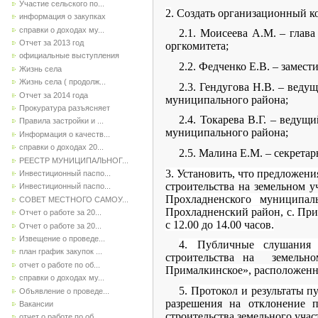
Участие сельского по...
2
. Создать организационный 
информация о закупках
справки о доходах му...
2.1. Моисеева А.М. – глав
Отчет за 2013 год
оргкомитета;
официальные выступления
2.2. Федченко Е.В. – замес
Жизнь села
Жизнь села ( продолж...
2.3. Гендугова Н.В. – вед
Отчет за 2014 года
муниципального района;
Прокуратура разъясняет
2.4. Токарева В.Г. – веду
Правила застройки и ...
муниципального района;
Информация о качеств...
справки о доходах 20...
2.5. Малина Е.М. – секрета
РЕЕСТР МУНИЦИПАЛЬНОГ...
3. Установить, что предложен
Инвестиционный паспо...
строительства на земельном у
Инвестиционный паспо...
Прохладненского муниципа
СОВЕТ МЕСТНОГО САМОУ...
Прохладненский район, с. Пр
Отчет о работе за 20...
с 12.00 до 14.00 часов.
Отчет о работе за 20...
Извещение о проведе...
4. Публичные слушани
план график закупок ...
строительства на земельно
отчет о работе по об...
Прималкинское», расположенн
справки о доходах му...
5. Протокол и результаты п
Объявление о проведе...
разрешения на отклонение п
Вакансии
строительства земельного учас
отчет о работе по об...