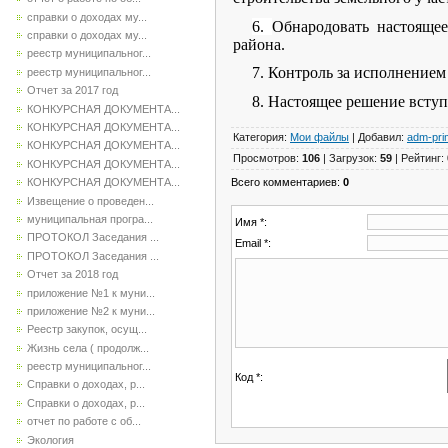
справки о доходах му...
6.
Обнародовать настоящее
справки о доходах му...
района.
реестр муниципальног...
7. Контроль за исполнением
реестр муниципальног...
Отчет за 2017 год
8. Настоящее решение вступ
КОНКУРСНАЯ ДОКУМЕНТА...
КОНКУРСНАЯ ДОКУМЕНТА...
Категория
:
Мои файлы
|
Добавил
:
adm-pri
КОНКУРСНАЯ ДОКУМЕНТА...
Просмотров
:
106
|
Загрузок
:
59
|
Рейтинг
:
КОНКУРСНАЯ ДОКУМЕНТА...
Всего комментариев
:
0
КОНКУРСНАЯ ДОКУМЕНТА...
Извещение о проведен...
муниципальная програ...
Имя *:
ПРОТОКОЛ Заседания ...
Email *:
ПРОТОКОЛ Заседания ...
Отчет за 2018 год
приложение №1 к муни...
приложение №2 к муни...
Реестр закупок, осущ...
Жизнь села ( продолж...
реестр муниципальног...
Код *:
Справки о доходах, р...
Справки о доходах, р...
отчет по работе с об...
Экология