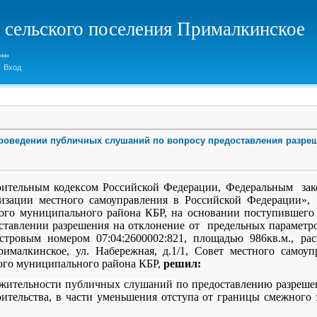
 сельского поселения Прималкинское
Вход
 проведении публичных слушаний по вопросу предоставления разре
роительным кодексом Российской Федерации, Федеральным зак
зации местного самоуправления в Российской Федерации», 
го муниципального района КБР, на основании поступившего 
тавлении разрешения на отклонение от предельных параметро
стровым номером 07:04:2600002:821, площадью 986кв.м., ра
ималкинское, ул. Набережная, д.1/1, Совет местного самоуп
ого муниципального района КБР,
решил:
лжительности публичных слушаний
по предоставлению разреше
оительства, в части уменьшения отступа от границы смежного