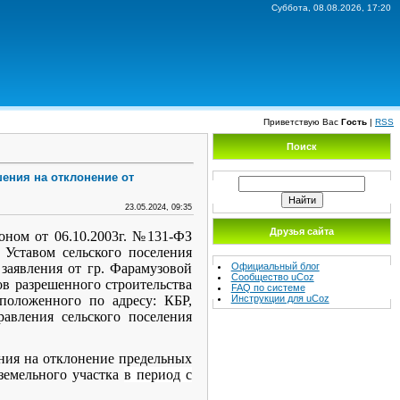
Суббота, 08.08.2026, 17:20
Приветствую Вас
Гость
|
RSS
Поиск
шения на отклонение от
23.05.2024, 09:35
Друзья сайта
оном от 06.10.2003г. №131-ФЗ
Уставом сельского поселения
Официальный блог
заявления от гр. Фарамузовой
Сообщество uCoz
в разрешенного строительства
FAQ по системе
Инструкции для uCoz
сположенного по адресу: КБР,
равления сельского поселения
ния на отклонение предельных
 земельного участка
в период с