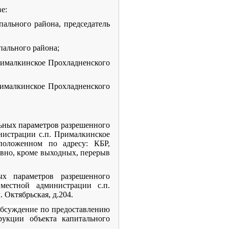
е:
пального района, председатель
пального района;
Прималкинское Прохладненского
рималкинское Прохладненского
ьных параметров разрешенного
истрации с.п. Прималкинское
положенном по адресу: КБР,
невно, кроме выходных, перерыв
ых параметров разрешенного
естной администрации с.п.
 Октябрьская, д.204.
 обсуждение
по предоставлению
рукции объекта капитального