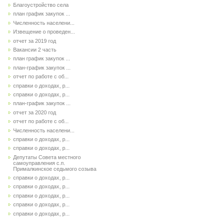
Благоустройство села
план график закупок ...
Численность населени...
Извещение о проведен...
отчет за 2019 год
Вакансии 2 часть
план график закупок ...
план-график закупок ...
отчет по работе с об...
справки о доходах, р...
справки о доходах, р...
план-график закупок ...
отчет за 2020 год
отчет по работе с об...
Численность населени...
справки о доходах, р...
справки о доходах, р...
Депутаты Совета местного
самоуправления с.п.
Прималкинское седьмого созыва
справки о доходах, р...
справки о доходах, р...
справки о доходах, р...
справки о доходах, р...
справки о доходах, р...