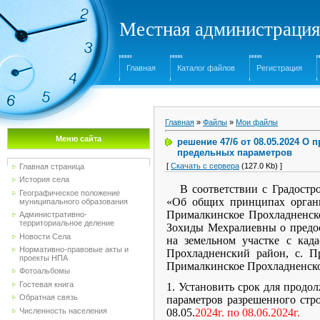
Местная администрация
Главная
Каталог файлов
Регистрация
Главная
»
Файлы
»
Мои файлы
Меню сайта
решение 47/6 от 08.05.2024 О
предельных параметров
[
Скачать с сервера
(127.0 Kb) ]
Главная страница
История села
В соответствии с Градост
Географическое положение
«Об общих принципах органи
муниципального образования
Прималкинское Прохладненско
Административно-
территориальное деление
Зохиды Мехралиевны о предос
Новости Села
на земельном участке с када
Нормативно-правовые акты и
Прохладненский район, с. Пр
проекты НПА
Прималкинское Прохладненск
Фотоальбомы
Гостевая книга
1.
Установить срок для продо
Обратная связь
параметров разрешенного стр
Численность населения
08.05.
2024г. по 08.06.2024г.