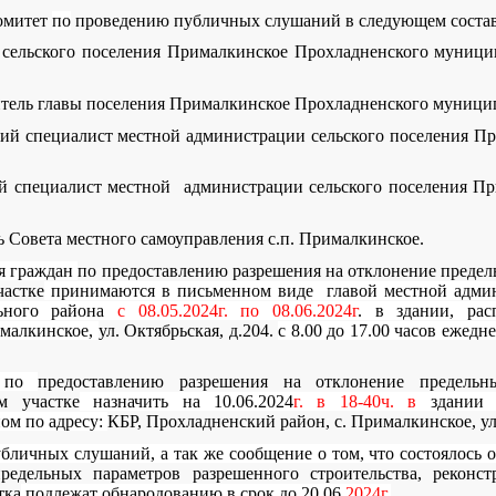
комитет
по
проведению публичных слушаний в следующем состав
а сельского поселения Прималкинское Прохладненского муници
титель главы поселения Прималкинское Прохладненского муници
ущий специалист местной администрации сельского поселения 
щий специалист местной администрации сельского поселения П
рь Совета местного самоуправления с.п. Прималкинское.
ия граждан
по предоставлению разрешения на отклонение предел
частке
принимаются в письменном виде главой местной админ
льного района
с 08.05.2024г. по 08.06.2024г
. в здании, рас
ималкинское,
ул. Октябрьская, д.204.
с 8.00 до 17.00 часов ежед
я по
предоставлению разрешения на отклонение предельн
м участке
назначить на 10.06.2024
г. в 18-40ч. в
здании м
ом по адресу:
КБР, Прохладненский район, с. Прималкинское, ул.
убличных слушаний, а так же сообщение о том, что состоялось
редельных параметров разрешенного строительства, реконст
тка
подлежат обнародованию в срок до 20.06
.2024г
.