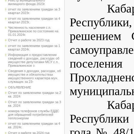
Реестр муниципального
жилищного фонда 2023г.
Кабардин
отчет по заявлениям граждан за 3
квартал 2023г.
Республики
отчет по заявлениям граждан за 4
квартал 2023г.
Численность населения с.п.
Прималкинское по состоянию на
решением С
01.01.2024г.
Отчет о работе за 2023 год
самоуправл
отчет по заявлениям граждан за 1
квартал 2024г.
Информация о предоставлении
сведений о доходах, расходах об
поселения
имуществе депутатами МСУ с.п.
Прималкинское з
Сведения о доходах, расходах, об
Прохладнен
имуществе и обязательствах
имущественного характера мун.
служащих за 23-
муниципа
ОБЪЯВЛЕНИЕ
Отчет по заявлениям граждан за 2
кв. 2024
Кабардин
Отчет по заявлениям граждан за 3
кв. 2024
номера телефонов службы ЕДДС
Республики
для обращений потребителей
теплоэнергии
отчет по заявлениям граждан за 4
кв. 2024г.
года № 48/1
Отчет о работе за 2024 год