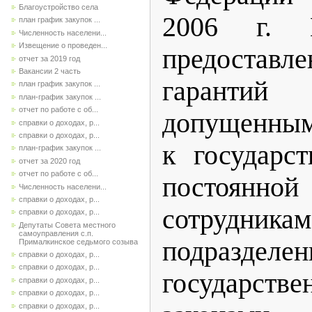
Благоустройство села
2006 г
план график закупок ...
Численность населени...
Извещение о проведен...
предоставл
отчет за 2019 год
Вакансии 2 часть
гаранти
план график закупок ...
план-график закупок ...
отчет по работе с об...
допущенны
справки о доходах, р...
справки о доходах, р...
к государс
план-график закупок ...
отчет за 2020 год
отчет по работе с об...
постоянн
Численность населени...
справки о доходах, р...
сотрудник
справки о доходах, р...
Депутаты Совета местного
самоуправления с.п.
подраздел
Прималкинское седьмого созыва
справки о доходах, р...
справки о доходах, р...
государст
справки о доходах, р...
справки о доходах, р...
справки о доходах, р...