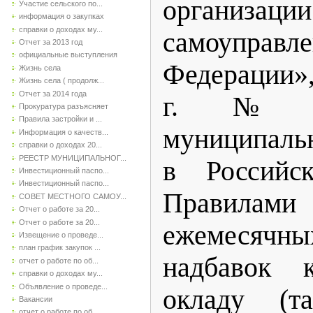
организа
Участие сельского по...
информация о закупках
справки о доходах му...
самоуправле
Отчет за 2013 год
официальные выступления
Федерации»,
Жизнь села
Жизнь села ( продолж...
Отчет за 2014 года
г. № 
Прокуратура разъясняет
Правила застройки и ...
муниципаль
Информация о качеств...
справки о доходах 20...
РЕЕСТР МУНИЦИПАЛЬНОГ...
в Российск
Инвестиционный паспо...
Инвестиционный паспо...
Правила
СОВЕТ МЕСТНОГО САМОУ...
Отчет о работе за 20...
Отчет о работе за 20...
ежемесячн
Извещение о проведе...
план график закупок ...
надбавок 
отчет о работе по об...
справки о доходах му...
Объявление о проведе...
окладу (та
Вакансии
отчет о работе по об...