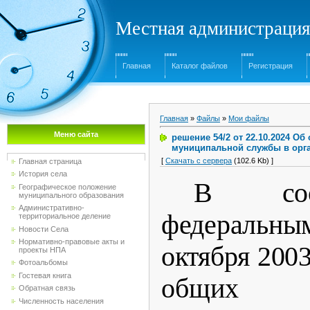
Местная администрация
Главная
Каталог файлов
Регистрация
Главная
»
Файлы
»
Мои файлы
Меню сайта
решение 54/2 от 22.10.2024 О
муниципальной службы в орга
[
Скачать с сервера
(102.6 Kb) ]
Главная страница
История села
В соо
Географическое положение
муниципального образования
Административно-
федеральны
территориальное деление
Новости Села
Нормативно-правовые акты и
октября 200
проекты НПА
Фотоальбомы
Гостевая книга
общих 
Обратная связь
Численность населения