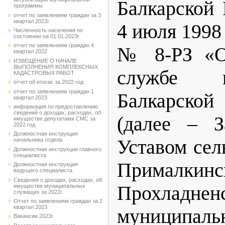
Балкарской 
программы
отчет по заявлениям граждан за 3
квартал 2022г.
4 июля 1998 
Численность населения по
состоянию на 01.01.2023г.
отчет по заявлениям граждан 4
№ 8-РЗ «О
квартал 2022
ИЗВЕЩЕНИЕ О НАЧАЛЕ
ВЫПОЛНЕНИЯ КОМПЛЕКСНЫХ
службе 
КАДАСТРОВЫХ РАБОТ
отчет об итогах за 2022 год
отчет по заявлениям граждан 1
Балкарско
квартал 2023
информация по предоставлению
сведений о доходах, расходах, об
(далее – 
имуществе депутатами СМС за
2022 год
Должностная инструкция
Уставом сел
начальника отдела
Должностная инструкция главного
специалиста
Прималкинс
Должностная инструкция
ведущего специалиста
Сведения о доходах, расходах, об
Прохладнен
имуществе муниципальных
служащих за 2022г.
Отчет по заявлениям граждан за 2
квартал 2023
муниципа
Вакансии 2023г.