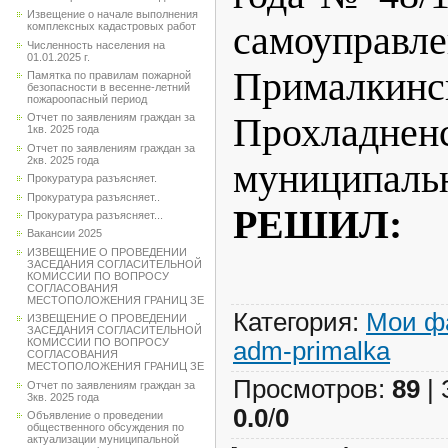
Извещение о начале выполнения
самоупр
комплексных кадастровых работ
Численность населения на
01.01.2025 г.
Прималкинс
Памятка по правилам пожарной
безопасности в весенне-летний
пожароопасный период
Прохладнен
Отчет по заявлениям граждан за
1кв. 2025 года
Отчет по заявлениям граждан за
2кв. 2025 года
муниципаль
Прокуратура разъясняет.
Прокуратура разъясняет..
РЕШИЛ:
Прокуратура разъясняет...
Вакансии 2025
ИЗВЕЩЕНИЕ О ПРОВЕДЕНИИ
ЗАСЕДАНИЯ СОГЛАСИТЕЛЬНОЙ
КОМИССИИ ПО ВОПРОСУ
СОГЛАСОВАНИЯ
МЕСТОПОЛОЖЕНИЯ ГРАНИЦ ЗЕ
Категория
:
Мои ф
ИЗВЕЩЕНИЕ О ПРОВЕДЕНИИ
ЗАСЕДАНИЯ СОГЛАСИТЕЛЬНОЙ
КОМИССИИ ПО ВОПРОСУ
adm-primalka
СОГЛАСОВАНИЯ
МЕСТОПОЛОЖЕНИЯ ГРАНИЦ ЗЕ
Просмотров
:
89
|
Отчет по заявлениям граждан за
3кв. 2025 года
0.0
/
0
Объявление о проведении
общественного обсуждения по
актуализации муниципальной