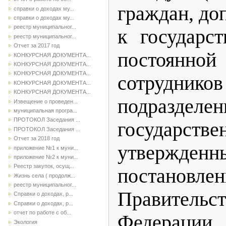
граждан, д
справки о доходах му...
справки о доходах му...
реестр муниципальног...
к государс
реестр муниципальног...
Отчет за 2017 год
постоянн
КОНКУРСНАЯ ДОКУМЕНТА...
КОНКУРСНАЯ ДОКУМЕНТА...
КОНКУРСНАЯ ДОКУМЕНТА...
сотрудник
КОНКУРСНАЯ ДОКУМЕНТА...
КОНКУРСНАЯ ДОКУМЕНТА...
подраздел
Извещение о проведен...
муниципальная програ...
ПРОТОКОЛ Заседания ...
государст
ПРОТОКОЛ Заседания ...
Отчет за 2018 год
утвержденн
приложение №1 к муни...
приложение №2 к муни...
Реестр закупок, осущ...
постановле
Жизнь села ( продолж...
реестр муниципальног...
Правительс
Справки о доходах, р...
Справки о доходах, р...
отчет по работе с об...
Федерации 
Экология