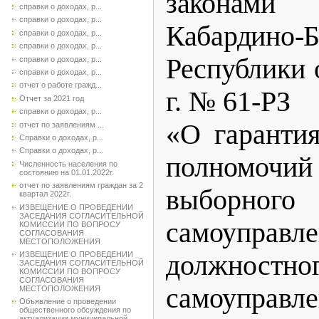
законами
справки о доходах, р...
справки о доходах, р...
Кабардино-Б
справки о доходах, р...
справки о доходах, р...
Республики
о
справки о доходах, р...
справки о доходах, р...
отчет о работе гражд...
г. № 61-РЗ
Отчет за 2021 год
справки о доходах, р...
«О гаранти
отчет по заявлениям ...
Справки о доходах, р...
Справки о доходах, р...
полномочий
Численность населения по
состоянию на 01.01.2022г.
отчет по заявлениям граждан за 2
выборного 
квартал 2022г.
ИЗВЕЩЕНИЕ О ПРОВЕДЕНИИ
ЗАСЕДАНИЯ СОГЛАСИТЕЛЬНОЙ
самоуправл
КОМИССИИ ПО ВОПРОСУ
СОГЛАСОВАНИЯ
МЕСТОПОЛОЖЕНИЯ
ИЗВЕЩЕНИЕ О ПРОВЕДЕНИИ
должностно
ЗАСЕДАНИЯ СОГЛАСИТЕЛЬНОЙ
КОМИССИИ ПО ВОПРОСУ
СОГЛАСОВАНИЯ
самоуправле
МЕСТОПОЛОЖЕНИЯ
Объявление о проведении
общественного обсуждения по
актуализации муниципальной