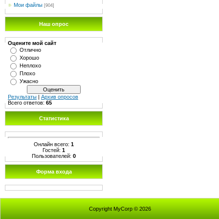
Мои файлы
[904]
Наш опрос
Оцените мой сайт
Отлично
Хорошо
Неплохо
Плохо
Ужасно
Результаты
|
Архив опросов
Всего ответов:
65
Статистика
Онлайн всего:
1
Гостей:
1
Пользователей:
0
Форма входа
Copyright MyCorp © 2026