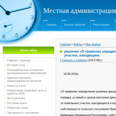
Местная администрация
Главная
Каталог файлов
Регистрация
Главная
»
Файлы
»
Мои файлы
Меню сайта
решение «О правилах определ
участки, находящиес
[
Скачать с сервера
(154.0 Kb) ]
Главная страница
История села
Географическое положение
муниципального образования
10.06.2016г. 
Административно-
территориальное деление
Новости Села
Нормативно-правовые акты и
«О правилах определения размера аренд
проекты НПА
порядка, условий и сроков внесения аре
Фотоальбомы
Гостевая книга
за земельные участки, находящиеся в м
Обратная связь
собственности сельского поселения При
Численность населения
Кабардино-Балкарской Республики, собс