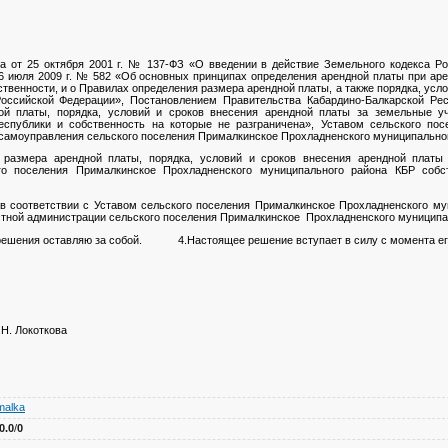
на от 25 октября 2001 г. № 137-ФЗ «О введении в действие Земельного кодекса Ро
6 июля 2009 г. № 582 «Об основных принципах определения арендной платы при аре
твенности, и о Правилах определения размера арендной платы, а также порядка, усло
Российской Федерации», Постановлением Правительства Кабардино-Балкарской Р
ой платы, порядка, условий и сроков внесения арендной платы за земельные уч
еспублики и собственность на которые не разграничена», Уставом сельского по
 самоуправления сельского поселения Прималкинское Прохладненского муниципально
азмера арендной платы, порядка, условий и сроков внесения арендной платы 
го поселения Прималкинское Прохладненского муниципального района КБР собс
 соответствии с Уставом сельского поселения Прималкинское Прохладненского му
ной администрации сельского поселения Прималкинское Прохладненского муниципал
о решения оставляю за собой. 4.Настоящее решение вступает в силу с момента ег
Е.Н. Локоткова
malka
0.0
/
0