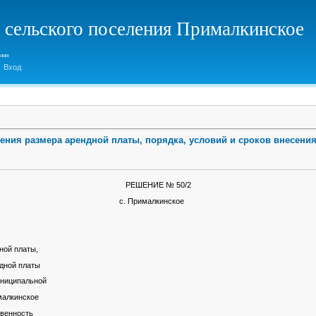
 сельского поселения Прималкинское
Вход
ения размера арендной платы, порядка, условий и сроков внесени
РЕШЕНИЕ № 50/2
с. Прималкинское
ной платы,
ндной платы
униципальной
малкинское
твенность