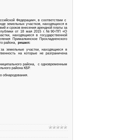
ссийской Федерации», в соответствии с
нде земельных участков, находящихся в
вий и сроков внесения арендной платы за
еспублики от 18 мая 2015 г.№90-ПП «О
астки, находящиеся в государственной
селения Прималкинское Прохладненского
го района,
решил:
за земельные участки, находящиеся в
твенность на которые не разграничена
ниципального района, с одновременным
ьного района КБР.
о обнародования.