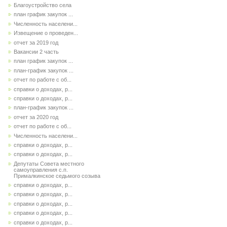
Благоустройство села
план график закупок ...
Численность населени...
Извещение о проведен...
отчет за 2019 год
Вакансии 2 часть
план график закупок ...
план-график закупок ...
отчет по работе с об...
справки о доходах, р...
справки о доходах, р...
план-график закупок ...
отчет за 2020 год
отчет по работе с об...
Численность населени...
справки о доходах, р...
справки о доходах, р...
Депутаты Совета местного
самоуправления с.п.
Прималкинское седьмого созыва
справки о доходах, р...
справки о доходах, р...
справки о доходах, р...
справки о доходах, р...
справки о доходах, р...