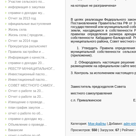
Участие сельского по...
на которые не разграничена»
информация о закупках
справки о доходах му...
Отчет за 2013 год
В целях реализации Федерального зако
Постановлением Правительства РФ от 1
официальные выступления
государственной или муниципальной собс
Жизнь села
земли, находящиеся в собственности 
правилах определения размера арендн
Жизнь села ( продолж...
собственности Кабардино-Балкарской Р
Отчет за 2014 года
муниципального района, Совет местного
Прокуратура разъясняет
1. Утвердить Правила определения р
муниципальной собственности сельско
Правила застройки и ...
(приложение).
Информация о качеств...
2. Обнародовать настоящее решение в
справки о доходах 20...
размещением на официальном сайте мест
РЕЕСТР МУНИЦИПАЛЬНОГ...
3. Контроль за исполнением настоящег
Инвестиционный паспо...
Инвестиционный паспо...
СОВЕТ МЕСТНОГО САМОУ...
Заместитель председателя Совета
Отчет о работе за 20...
местного самоуправления
Отчет о работе за 20...
с.п. Прималкинское 
Извещение о проведе...
план график закупок ...
отчет о работе по об...
справки о доходах му...
Категория
:
Мои файлы
|
Добавил
:
adm-pri
Объявление о проведе...
Просмотров
:
550
|
Загрузок
:
67
|
Рейтинг
:
Вакансии
отчет о работе по об...