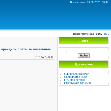
Воскресенье, 09.08.2026, 00:47
Приветствую Вас
Гость
|
RSS
Поиск
я арендной платы за земельные
11.11.2016, 09:26
Друзья сайта
Официальный блог
Сообщество uCoz
FAQ по системе
Инструкции для uCoz