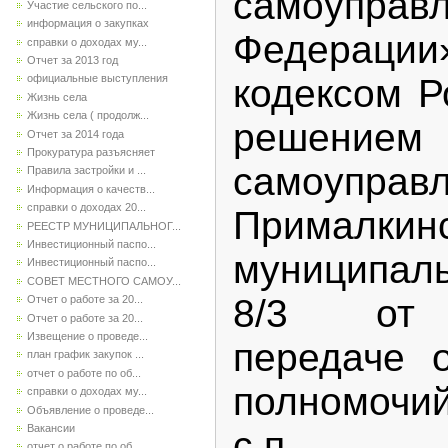
самоуправ
Участие сельского по...
информация о закупках
Федерац
справки о доходах му...
Отчет за 2013 год
кодексом Р
официальные выступления
Жизнь села
Жизнь села ( продолж...
решением
Отчет за 2014 года
Прокуратура разъясняет
самоуп
Правила застройки и ...
Информация о качеств...
справки о доходах 20...
Прималкин
РЕЕСТР МУНИЦИПАЛЬНОГ...
Инвестиционный паспо...
муниципал
Инвестиционный паспо...
СОВЕТ МЕСТНОГО САМОУ...
8/3 от
Отчет о работе за 20...
Отчет о работе за 20...
Извещение о проведе...
передаче 
план график закупок ...
отчет о работе по об...
полномочий
справки о доходах му...
Объявление о проведе...
Вакансии
с.п. П
отчет о работе по об...