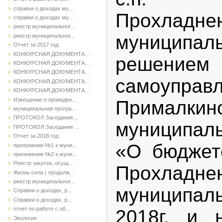
справки о доходах му...
Прохладнен
справки о доходах му...
реестр муниципальног...
муниципал
реестр муниципальног...
Отчет за 2017 год
КОНКУРСНАЯ ДОКУМЕНТА...
решением
КОНКУРСНАЯ ДОКУМЕНТА...
КОНКУРСНАЯ ДОКУМЕНТА...
самоуп
КОНКУРСНАЯ ДОКУМЕНТА...
КОНКУРСНАЯ ДОКУМЕНТА...
Извещение о проведен...
Прималкин
муниципальная програ...
ПРОТОКОЛ Заседания ...
муниципал
ПРОТОКОЛ Заседания ...
Отчет за 2018 год
«О бюджет
приложение №1 к муни...
приложение №2 к муни...
Реестр закупок, осущ...
Прохладнен
Жизнь села ( продолж...
реестр муниципальног...
муниципал
Справки о доходах, р...
Справки о доходах, р...
отчет по работе с об...
2018г. и 
Экология