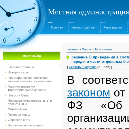
Местная администрация
Главная
Каталог файлов
Регистрация
Главная
»
Файлы
»
Мои файлы
Меню сайта
решение О приведении в соо
передачи части отдельных б
[
Скачать с сервера
(81.9 Kb) ]
Главная страница
История села
В соответ
Географическое положение
муниципального образования
Административно-
законом
от 
территориальное деление
Новости Села
Нормативно-правовые акты и
ФЗ «Об 
проекты НПА
Фотоальбомы
органи
Гостевая книга
Обратная связь
Численность населения