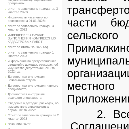
программы
трансферт
отчет по заявлениям граждан за 3
квартал 2022г.
Численность населения по
части бю
состоянию на 01.01.2023г.
отчет по заявлениям граждан 4
квартал 2022
сельск
ИЗВЕЩЕНИЕ О НАЧАЛЕ
ВЫПОЛНЕНИЯ КОМПЛЕКСНЫХ
КАДАСТРОВЫХ РАБОТ
Прималкин
отчет об итогах за 2022 год
отчет по заявлениям граждан 1
квартал 2023
муниципа
информация по предоставлению
сведений о доходах, расходах, об
имуществе депутатами СМС за
организ
2022 год
Должностная инструкция
начальника отдела
местного
Должностная инструкция главного
специалиста
Приложени
Должностная инструкция
ведущего специалиста
Сведения о доходах, расходах, об
имуществе муниципальных
2. Все 
служащих за 2022г.
Отчет по заявлениям граждан за 2
квартал 2023
Соглаше
Вакансии 2023г.