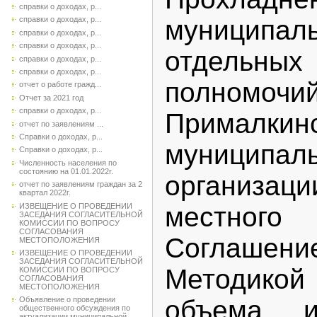
справки о доходах, р...
муницип
справки о доходах, р...
справки о доходах, р...
справки о доходах, р...
отдель
справки о доходах, р...
справки о доходах, р...
полномочий
отчет о работе гражд...
Отчет за 2021 год
справки о доходах, р...
Прималкин
отчет по заявлениям ...
Справки о доходах, р...
муниципа
Справки о доходах, р...
Численность населения по
состоянию на 01.01.2022г.
организ
отчет по заявлениям граждан за 2
квартал 2022г.
ИЗВЕЩЕНИЕ О ПРОВЕДЕНИИ
местного
ЗАСЕДАНИЯ СОГЛАСИТЕЛЬНОЙ
КОМИССИИ ПО ВОПРОСУ
СОГЛАСОВАНИЯ
Соглашен
МЕСТОПОЛОЖЕНИЯ
ИЗВЕЩЕНИЕ О ПРОВЕДЕНИИ
ЗАСЕДАНИЯ СОГЛАСИТЕЛЬНОЙ
Методикой
КОМИССИИ ПО ВОПРОСУ
СОГЛАСОВАНИЯ
МЕСТОПОЛОЖЕНИЯ
объема и
Объявление о проведении
общественного обсуждения по
актуализации муниципальной