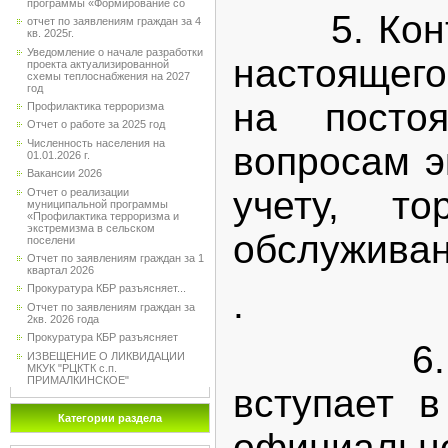
программы «Формирование со
5.
Кон
отчет по заявлениям граждан за 4
кв. 2025г.
Уведомление о начале разработки
настоящег
проекта актуализированной
схемы теплоснабжения на 2027
год
на посто
Профилактика терроризма
Отчет о работе за 2025 год
Численность населения на
вопросам э
01.01.2026 г.
Вакансии 2026
учету, т
Отчет о реализации
муниципальной программы
«Профилактика терроризма и
экстремизма в сельском
обслуживан
поселени
Отчет по заявлениям граждан за 1
квартал 2026
Прокуратура КБР разъясняет...
.
Отчет по заявлениям граждан за
2кв. 2026 года
Прокуратура КБР разъясняет
6
ИЗВЕЩЕНИЕ О ЛИКВИДАЦИИ
МКУК "РЦКТК с.п.
ПРИМАЛКИНСКОЕ"
вступает 
Категории раздела
официальн