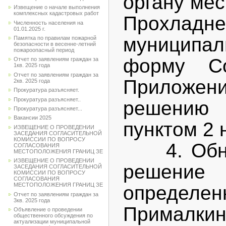
органу ме
Извещение о начале выполнения
комплексных кадастровых работ
Прохладне
Численность населения на
01.01.2025 г.
муниципал
Памятка по правилам пожарной
безопасности в весенне-летний
пожароопасный период
форму Со
Отчет по заявлениям граждан за
1кв. 2025 года
Отчет по заявлениям граждан за
Приложен
2кв. 2025 года
Прокуратура разъясняет.
Прокуратура разъясняет..
решению
Прокуратура разъясняет...
Вакансии 2025
пунктом 2
ИЗВЕЩЕНИЕ О ПРОВЕДЕНИИ
ЗАСЕДАНИЯ СОГЛАСИТЕЛЬНОЙ
КОМИССИИ ПО ВОПРОСУ
4. Обнар
СОГЛАСОВАНИЯ
МЕСТОПОЛОЖЕНИЯ ГРАНИЦ ЗЕ
ИЗВЕЩЕНИЕ О ПРОВЕДЕНИИ
решен
ЗАСЕДАНИЯ СОГЛАСИТЕЛЬНОЙ
КОМИССИИ ПО ВОПРОСУ
СОГЛАСОВАНИЯ
МЕСТОПОЛОЖЕНИЯ ГРАНИЦ ЗЕ
определе
Отчет по заявлениям граждан за
3кв. 2025 года
Прималкин
Объявление о проведении
общественного обсуждения по
актуализации муниципальной