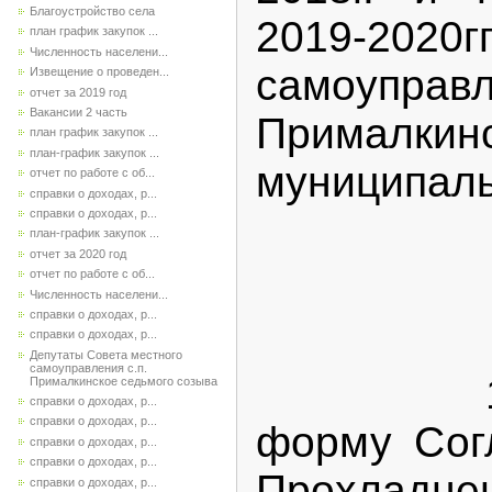
Благоустройство села
2019-2020
план график закупок ...
Численность населени...
самоуп
Извещение о проведен...
отчет за 2019 год
Вакансии 2 часть
Прималкин
план график закупок ...
план-график закупок ...
муниципал
отчет по работе с об...
справки о доходах, р...
справки о доходах, р...
план-график закупок ...
отчет за 2020 год
отчет по работе с об...
Численность населени...
справки о доходах, р...
справки о доходах, р...
Депутаты Совета местного
самоуправления с.п.
1. Утв
Прималкинское седьмого созыва
справки о доходах, р...
справки о доходах, р...
форму Со
справки о доходах, р...
справки о доходах, р...
Прохладне
справки о доходах, р...