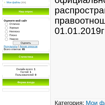
Мои файлы
[904]
распро
Наш опрос
правоотно
Оцените мой сайт
Отлично
01.01.2019г
Хорошо
Неплохо
Плохо
Ужасно
Результаты
|
Архив опросов
Всего ответов:
65
Статистика
Онлайн всего:
1
Гостей:
1
Пользователей:
0
Форма входа
Категория
:
Мои ф