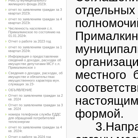
Реестр муниципального
жилищного фонда 2023г.
отдель
отчет по заявлениям граждан за 3
квартал 2023г.
полномочи
отчет по заявлениям граждан за 4
квартал 2023г.
Численность населения с.п.
Прималкин
Прималкинское по состоянию на
01.01.2024г.
Отчет о работе за 2023 год
муницип
отчет по заявлениям граждан за 1
квартал 2024г.
Информация о предоставлении
организ
сведений о доходах, расходах об
имуществе депутатами МСУ с.п.
Прималкинское з
местного 
Сведения о доходах, расходах, об
имуществе и обязательствах
имущественного характера мун.
соответс
служащих за 23-
ОБЪЯВЛЕНИЕ
Отчет по заявлениям граждан за 2
настоящи
кв. 2024
Отчет по заявлениям граждан за 3
формой.
кв. 2024
номера телефонов службы ЕДДС
для обращений потребителей
3.Направ
теплоэнергии
отчет по заявлениям граждан за 4
кв. 2024г.
Отчет о работе за 2024 год