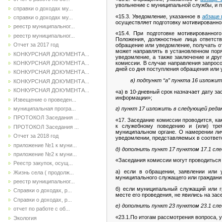
увольнение с муниципальной службы, и 
справки о доходах му...
«15.3. Уведомление, указанное в
абзаце 
справки о доходах му...
осуществляет подготовку мотивированно
реестр муниципальног...
«15.4. При подготовке мотивированног
реестр муниципальног...
Положения, должностные лица ответст
Отчет за 2017 год
обращение или уведомление, получать от
может направлять в установленном пор
КОНКУРСНАЯ ДОКУМЕНТА...
уведомление, а также заключение и др
КОНКУРСНАЯ ДОКУМЕНТА...
комиссии. В случае направления запрос
дней со дня поступления обращения или 
КОНКУРСНАЯ ДОКУМЕНТА...
в) подпункт “а” пункта 16 изложи
КОНКУРСНАЯ ДОКУМЕНТА...
КОНКУРСНАЯ ДОКУМЕНТА...
«а) в 10-дневный срок назначает дату з
информации»;
Извещение о проведен...
муниципальная програ...
г) пункт 17 изложить в следующей реда
ПРОТОКОЛ Заседания ...
«17. Заседание комиссии проводится, ка
к служебному поведению и (или) тре
ПРОТОКОЛ Заседания ...
муниципальном органе. О намерении ли
Отчет за 2018 год
уведомлении, представляемых в соответ
приложение №1 к муни...
д) дополнить пункт 17 пунктом 17.1 сл
приложение №2 к муни...
«Заседания комиссии могут проводиться 
Реестр закупок, осущ...
а) если в обращении, заявлении или
Жизнь села ( продолж...
муниципального служащего или гражданин
реестр муниципальног...
б) если муниципальный служащий или 
Справки о доходах, р...
месте его проведения, не явились на зас
Справки о доходах, р...
е) дополнить пункт 23 пунктом 23.1 сл
отчет по работе с об...
«23.1.По итогам рассмотрения вопроса, 
Экология