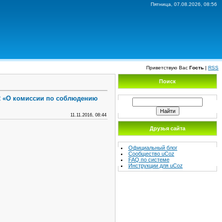
Пятница, 07.08.2026, 08:56
Приветствую Вас
Гость
|
RSS
Поиск
/2 «О комиссии по соблюдению
11.11.2016, 08:44
Друзья сайта
Официальный блог
Сообщество uCoz
FAQ по системе
Инструкции для uCoz