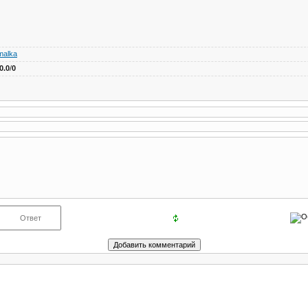
malka
0.0
/
0