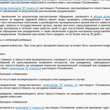
подлежит рассмотрению комиссией в соответствии с настоящим Положением»;
пятом подпункта "б" пункта 14
настоящего Положения, рассматривается ответственны
го заключения по результатам рассмотрения уведомления»;
о заключения по результатам рассмотрения обращения, указанного в
абзаце втор
венные за ведение кадровой работы имеют право проводить собеседование с м
 него письменные пояснения, а руководитель муниципального органа или его замест
ядке запросы в государственные органы, органы местного самоуправления и заинте
угие материалы в течение семи рабочих дней со дня поступления обращения или ув
ов обращение или уведомление, а также заключение и другие материалы представляю
уведомления. Указанный срок может быть продлен, но не более чем на 30 дней.»
ть в следующей редакции:
аседания комиссии. При этом дата заседания комиссии не может быть назначена поздн
кции:
к правило, в присутствии муниципального служащего, в отношении которого рассмат
бований об урегулировании конфликта интересов, или гражданина, замещавше
чно присутствовать на заседании комиссии муниципальный служащий или гражданин
ствии с
подпунктом "б" пункта 14
настоящего Положения»
.
едующего содержания:
в отсутствие муниципального служащего или гражданина в случае:
 уведомлении, предусмотренных
подпунктом "б" пункта 14
настоящего Положения,
а лично присутствовать на заседании комиссии;
гражданин, намеревающиеся лично присутствовать на заседании комиссии и надле
едание комиссии».
едующего содержания:
указанного в
подпункте "г" пункта 14
настоящего Положения, комиссия принимает одно