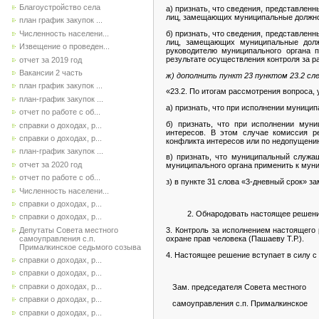
Благоустройство села
а) признать, что сведения, представле
лиц, замещающих муниципальные должнос
план график закупок ...
Численность населени...
б) признать, что сведения, представле
лиц, замещающих муниципальные долж
Извещение о проведен...
руководителю муниципального органа 
результате осуществления контроля за ра
отчет за 2019 год
Вакансии 2 часть
ж) дополнить пункт 23 пунктом 23.2 сл
план график закупок ...
«23.2. По итогам рассмотрения вопроса, 
план-график закупок ...
а) признать, что при исполнении муниц
отчет по работе с об...
б) признать, что при исполнении мун
справки о доходах, р...
интересов. В этом случае комиссия р
справки о доходах, р...
конфликта интересов или по недопущению
план-график закупок ...
в) признать, что муниципальный служа
отчет за 2020 год
муниципального органа применить к мун
отчет по работе с об...
з) в пункте 31 слова «3-дневный срок» з
Численность населени...
справки о доходах, р...
2. Обнародовать настоящее решение в 
справки о доходах, р...
Депутаты Совета местного
3. Контроль за исполнением настоящег
самоуправления с.п.
охране прав человека (Пашаеву Т.Р.).
Прималкинское седьмого созыва
4. Настоящее решение вступает в силу с
справки о доходах, р...
справки о доходах, р...
справки о доходах, р...
Зам. председателя Совета местного
справки о доходах, р...
самоуправления с.п. При
справки о доходах, р...