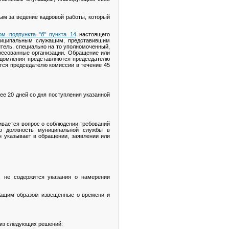
м за ведение кадровой работы, который
ом подпункта "б" пункта 14
настоящего
униципальным служащим, представившим
итель, специально на то уполномоченный,
ресованные организации. Обращение или
едомления представляются председателю
тся председателю комиссии в течение 45
ее 20 дней со дня поступления указанной
ривается вопрос о соблюдении требований
го должность муниципальной службы в
 указывает в обращении, заявлении или
 не содержится указания о намерении
жащим образом извещенные о времени и
 из следующих решений: