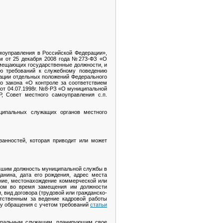
моуправления в Российской Федерации»,
м от 25 декабря 2008 года №273-ФЗ «О
амещающих государственные должности, и
ию требований к служебному поведению
зации отдельных положений Федерального
о закона «О контроле за соответствием
от 04.07.1998г. №8-РЗ «О муниципальной
, Совет местного самоуправления с.п.
ципальных служащих органов местного
анностей, которая приводит или может
вшим должность муниципальной службы в
анина, дата его рождения, адрес места
ние, местонахождение коммерческой или
ином во время замещения им должности
вид договора (трудовой или гражданско-
етственным за ведение кадровой работы
ву обращения с учетом требований
статьи
ипальным служащим, планирующим свое