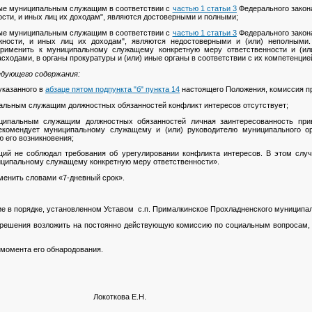
нные муниципальным служащим в соответствии с
частью 1 статьи 3
Федерального закона
ти, и иных лиц их доходам", являются достоверными и полными;
нные муниципальным служащим в соответствии с
частью 1 статьи 3
Федерального закона
ности, и иных лиц их доходам", являются недостоверными и (или) неполными.
применить к муниципальному служащему конкретную меру ответственности и (ил
сходами, в органы прокуратуры и (или) иные органы в соответствии с их компетенцие
едующего содержания:
указанного в
абзаце пятом подпункта "б" пункта 14
настоящего Положения, комиссия п
ипальным служащим должностных обязанностей конфликт интересов отсутствует;
иципальным служащим должностных обязанностей личная заинтересованность при
екомендует муниципальному служащему и (или) руководителю муниципального о
 его возникновения;
щий не соблюдал требования об урегулировании конфликта интересов. В этом слу
иципальному служащему конкретную меру ответственности».
аменить словами «7-дневный срок».
порядке, установленном Уставом с.п. Прималкинское Прохладненского муниципаль
о решения возложить на постоянно действующую комиссию по социальным вопросам, 
 момента его обнародования.
малкинское Локоткова Е.Н.