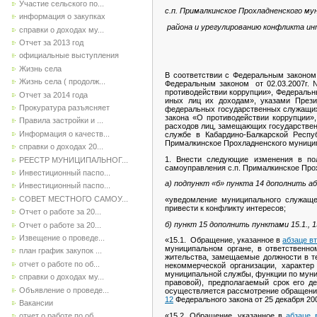
Участие сельского по...
с.п. Прималкинское Прохладненского му
информация о закупках
района и урегулированию конфликта и
справки о доходах му...
Отчет за 2013 год
официальные выступления
Жизнь села
В соответствии с Федеральным законом
Жизнь села ( продолж...
Федеральным законом от 02.03.2007г.
противодействии коррупции», Федеральн
Отчет за 2014 года
иных лиц их доходам», указами Прези
Прокуратура разъясняет
федеральных государственных служащих 
закона «О противодействии коррупции»
Правила застройки и ...
расходов лиц, замещающих государствен
Информация о качеств...
службе в Кабардино-Балкарской Респу
Прималкинское Прохладненского муницип
справки о доходах 20...
1. Внести следующие изменения в по
РЕЕСТР МУНИЦИПАЛЬНОГ...
самоуправления с.п. Прималкинское Про
Инвестиционный паспо...
а) подпункт «б» пункта 14 дополнить 
Инвестиционный паспо...
СОВЕТ МЕСТНОГО САМОУ...
«уведомление муниципального служаще
привести к конфликту интересов;
Отчет о работе за 20...
б) пункт 15 дополнить пунктами 15.1., 1
Отчет о работе за 20...
Извещение о проведе...
«15.1. Обращение, указанное в
абзаце вт
муниципальном органе, в ответственно
план график закупок ...
жительства, замещаемые должности в т
отчет о работе по об...
некоммерческой организации, характе
муниципальной службы, функции по муни
справки о доходах му...
правовой), предполагаемый срок его д
Объявление о проведе...
осуществляется рассмотрение обращения
12
Федерального закона от 25 декабря 200
Вакансии
«15.2. Обращение, указанное в
абзаце 
отчет о работе по об...