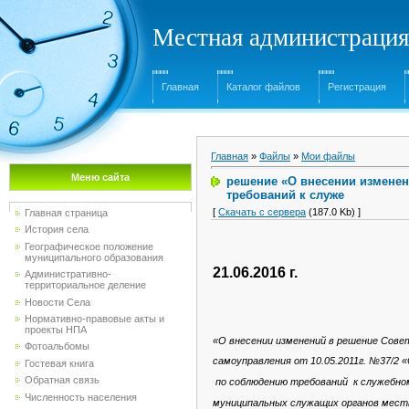
Местная администрация
Главная
Каталог файлов
Регистрация
Главная
»
Файлы
»
Мои файлы
Меню сайта
решение «О внесении изменен
требований к служе
[
Скачать с сервера
(187.0 Kb) ]
Главная страница
История села
Географическое положение
муниципального образования
21.06.201
Административно-
территориальное деление
Новости Села
Нормативно-правовые акты и
проекты НПА
«О внесении изменений в решение Сове
Фотоальбомы
самоуправления от 10.05.2011г. №37/2 
Гостевая книга
Обратная связь
по соблюдению требований к служебно
Численность населения
муниципальных служащих органов мест