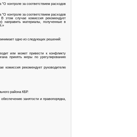
 "О контроле за соответствием расходов
 "О контроле за соответствием расходов
 В этом случае комиссия рекомендует
и) направить материалы, полученные в
й.»
ринимает одно из следующих решений:
водит или может привести к конфликту
ргана принять меры по урегулированию
чае комиссия рекомендует руководителю
ного района КБР.
обеспечению занятости и правопорядка,