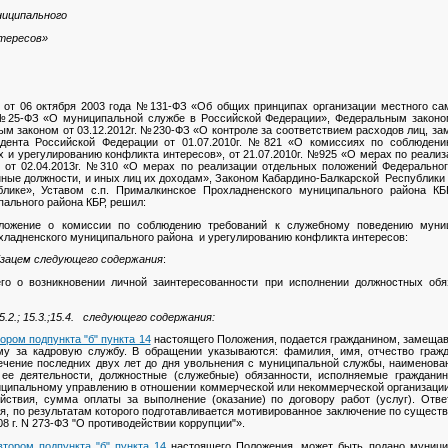
ниципального
нтересов»
 от 06 октября 2003 года №131-ФЗ «Об общих принципах организации местного са
 №25-ФЗ «О муниципальной службе в Российской Федерации», Федеральным законо
ым законом от 03.12.2012г. №230-ФЗ «О контроле за соответствием расходов лиц, з
дента Российской Федерации от 01.07.2010г. №821 «О комиссиях по соблюден
и урегулированию конфликта интересов», от 21.07.2010г. №925 «О мерах по реали
, от 02.04.2013г. №310 «О мерах по реализации отдельных положений Федеральног
ные должности, и иных лиц их доходам», Законом Кабардино-Балкарской Республики 
блике», Уставом с.п. Прималкинское Прохладненского муниципального района КБР
ального района КБР, решил:
ложение о комиссии по соблюдению требований к служебному поведению муни
хладненского муниципального района и урегулированию конфликта интересов:
абзацем следующего содержания
:
го о возникновении личной заинтересованности при исполнении должностных обяз
5.2.; 15.3.;15.4. следующего содержания:
ором подпункта "б" пункта 14
настоящего Положения, подается гражданином, замеща
му за кадровую службу. В обращении указываются: фамилия, имя, отчество гражд
ечение последних двух лет до дня увольнения с муниципальной службы, наименова
р ее деятельности, должностные (служебные) обязанности, исполняемые граждан
ципальному управлению в отношении коммерческой или некоммерческой организации, 
ействия, сумма оплаты за выполнение (оказание) по договору работ (услуг). Отв
, по результатам которого подготавливается мотивированное заключение по сущест
8 г. N 273-ФЗ "О противодействии коррупции"».
втором подпункта "б" пункта 14
настоящего Положения, может быть подано муниц