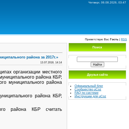
Четверг, 06.08.2026, 03:47
Приветствую Вас
Гость
|
RSS
Поиск
иципального района за 2017г.»
13.07.2018, 14:14
ципах организации местного
Друзья сайта
муниципального района КБР,
ого муниципального района
Официальный блог
Сообщество uCoz
FAQ по системе
униципального района КБР,
Инструкции для uCoz
ного района КБР считать