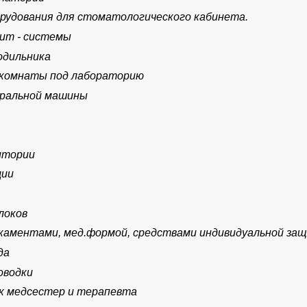
рудования для стоматологического кабинета.
ит - системы
одильника
 комнаты под лабораторию
иральной машины
итории
ции
локов
икаментами, мед.формой, средствами индивидуальной за
да
оводки
ок медсестер и терапевта