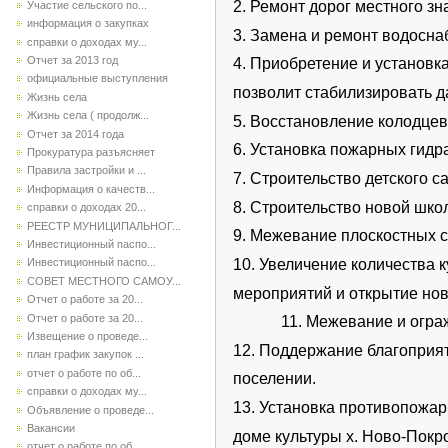
2. Ремонт дорог местного з
Участие сельского по...
информация о закупках
3. Замена и ремонт водосн
справки о доходах му...
Отчет за 2013 год
4. Приобретение и установ
официальные выступления
позволит стабилизировать д
Жизнь села
Жизнь села ( продолж...
5. Восстановление колодцев
Отчет за 2014 года
6. Установка пожарных гидр
Прокуратура разъясняет
Правила застройки и ...
7. Строительство детского с
Информация о качеств...
8. Строительство новой шко
справки о доходах 20...
РЕЕСТР МУНИЦИПАЛЬНОГ...
9. Межевание плоскостных 
Инвестиционный паспо...
10. Увеличение количества 
Инвестиционный паспо...
СОВЕТ МЕСТНОГО САМОУ...
мероприятий и открытие но
Отчет о работе за 20...
Отчет о работе за 20...
11. Межевание и огр
Извещение о проведе...
12. Поддержание благоприят
план график закупок ...
отчет о работе по об...
поселении.
справки о доходах му...
13. Установка противопожар
Объявление о проведе...
Вакансии
доме культуры х. Ново-Покр
отчет о работе по об...