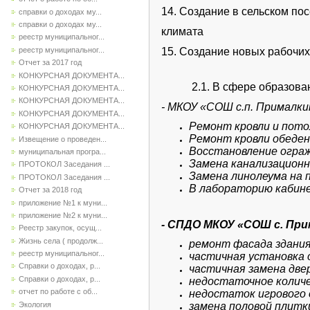
14. Создание в сельском по
справки о доходах му...
справки о доходах му...
климата
реестр муниципальног...
15. Создание новых рабочих
реестр муниципальног...
Отчет за 2017 год
КОНКУРСНАЯ ДОКУМЕНТА...
2.1. В сфере образован
КОНКУРСНАЯ ДОКУМЕНТА...
КОНКУРСНАЯ ДОКУМЕНТА...
- МКОУ «СОШ с.п. Прималки
КОНКУРСНАЯ ДОКУМЕНТА...
Ремонт кровли и пото
КОНКУРСНАЯ ДОКУМЕНТА...
Ремонт кровли обеден
Извещение о проведен...
Восстановление ограж
муниципальная програ...
Замена канализационн
ПРОТОКОЛ Заседания ...
Замена линолеума на 
ПРОТОКОЛ Заседания ...
В лабораторию кабине
Отчет за 2018 год
приложение №1 к муни...
приложение №2 к муни...
- СПДО МКОУ «СОШ с. При
Реестр закупок, осущ...
Жизнь села ( продолж...
ремонт фасада здания
реестр муниципальног...
частичная установка 
Справки о доходах, р...
частичная замена двер
Справки о доходах, р...
недостаточное количе
отчет по работе с об...
недостаток игрового 
Экология
замена половой плитк