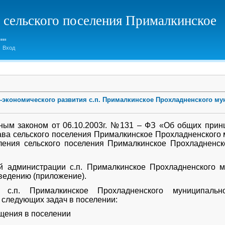
 сельского поселения Прималкинское
Вход
экономического развития с.п. Прималкинское Прохладненского мун
ным законом от 06.10.2003г. №131 – ФЗ «Об общих прин
ава сельского поселения Прималкинское Прохладненского 
ления сельского поселения Прималкинское Прохладненск
ой администрации с.п. Прималкинское Прохладненского м
ведению (приложение).
и с.п. Прималкинское Прохладненского муниципаль
следующих задач в поселении:
ещения в поселении