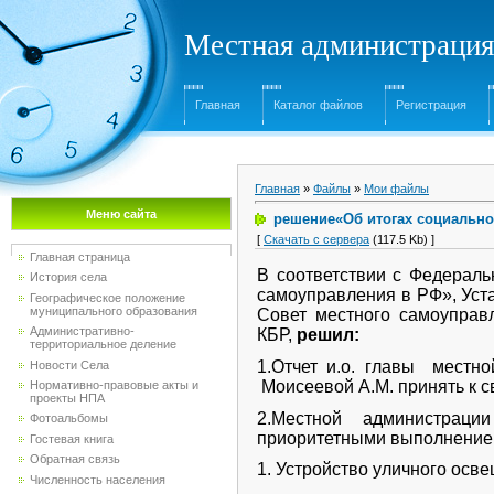
Местная администрация
Главная
Каталог файлов
Регистрация
Главная
»
Файлы
»
Мои файлы
Меню сайта
решение«Об итогах социально-
[
Скачать с сервера
(117.5 Kb) ]
Главная страница
В соответствии с Федераль
История села
самоуправления в РФ», Уст
Географическое положение
муниципального образования
Совет местного самоуправ
Административно-
КБР,
решил:
территориальное деление
1.Отчет и.о. главы местн
Новости Села
Моисеевой А.М. принять к с
Нормативно-правовые акты и
проекты НПА
2.Местной администраци
Фотоальбомы
приоритетными выполнение 
Гостевая книга
Обратная связь
1. Устройство уличного осв
Численность населения