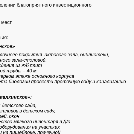
селении благоприятного инвестиционного
 мест
ия:
нское»
лочного покрытия актового зала, библиотеки,
ного зала-столовой,
дения из ж/б плит
ой трубы – 40 м.
первом этаже основного корпуса
та биологии провести проточную воду и канализацию
малкинское»:
 детского сада,
отливов в детском саду,
ей, окон
ство мягкого инвентаря в Д/с
оборудования на участках
и на пищеблоке, прачечной