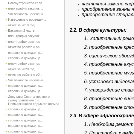
Благоустройство села
частичная замена каф
приобретение ванны ч
план график закупок ...
приобретение стирал
Численность населени...
Извещение о проведен...
отчет за 2019 год
2.2. В сфере культуры:
Вакансии 2 часть
план график закупок ...
1. капитальный ремо
план-график закупок ...
2. приобретение крес
отчет по работе с об...
справки о доходах, р...
3. сценическое обору
справки о доходах, р...
4. приобретение аку
план-график закупок ...
отчет за 2020 год
5. приобретение му
отчет по работе с об...
Численность населени...
6. установка видеока
справки о доходах, р...
7. утверждение став
справки о доходах, р...
Депутаты Совета местного
8. приобретение вид
самоуправления с.п.
Прималкинское седьмого созыва
9. приобретение сто
справки о доходах, р...
справки о доходах, р...
2.3. В сфере здравоохране
справки о доходах, р...
1. Необходим ремонт 
справки о доходах, р...
справки о доходах, р...
2. Пристройка к амб