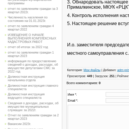
3. Обнародовать настоящее
программы
Прималкинское, МКУК «РЦКТК
отчет по заявлениям граждан за 3
квартал 2022г.
4. Контроль исполнения нас
Численность населения по
состоянию на 01.01.2023г.
5. Настоящее решение вступ
отчет по заявлениям граждан 4
квартал 2022
ИЗВЕЩЕНИЕ О НАЧАЛЕ
ВЫПОЛНЕНИЯ КОМПЛЕКСНЫХ
КАДАСТРОВЫХ РАБОТ
И.о. заместителя председат
отчет об итогах за 2022 год
отчет по заявлениям граждан 1
местного самоуправл
квартал 2023
информация по предоставлению
сведений о доходах, расходах, об
имуществе депутатами СМС за
Категория
:
Мои файлы
|
Добавил
:
adm-pri
2022 год
Просмотров
:
449
|
Загрузок
:
251
|
Рейтинг
Должностная инструкция
начальника отдела
Всего комментариев
:
0
Должностная инструкция главного
специалиста
Должностная инструкция
Имя *:
ведущего специалиста
Email *:
Сведения о доходах, расходах, об
имуществе муниципальных
служащих за 2022г.
Отчет по заявлениям граждан за 2
квартал 2023
Вакансии 2023г.