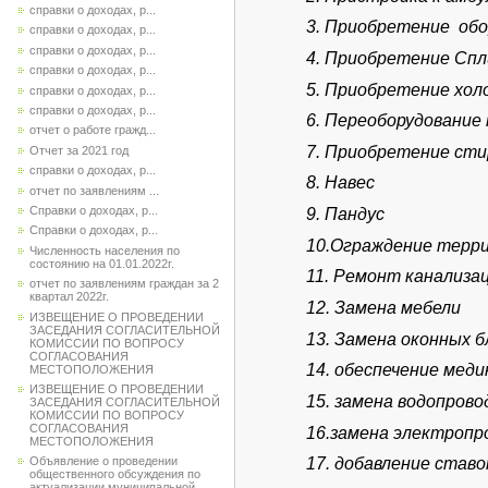
справки о доходах, р...
3. Приобретение обо
справки о доходах, р...
справки о доходах, р...
4. Приобретение Спл
справки о доходах, р...
5. Приобретение хол
справки о доходах, р...
справки о доходах, р...
6. Переоборудование
отчет о работе гражд...
7. Приобретение ст
Отчет за 2021 год
справки о доходах, р...
8. Навес
отчет по заявлениям ...
Справки о доходах, р...
9. Пандус
Справки о доходах, р...
10.Ограждение терр
Численность населения по
состоянию на 01.01.2022г.
11. Ремонт канализа
отчет по заявлениям граждан за 2
квартал 2022г.
12. Замена мебели
ИЗВЕЩЕНИЕ О ПРОВЕДЕНИИ
ЗАСЕДАНИЯ СОГЛАСИТЕЛЬНОЙ
13. Замена оконных б
КОМИССИИ ПО ВОПРОСУ
СОГЛАСОВАНИЯ
14. обеспечение мед
МЕСТОПОЛОЖЕНИЯ
ИЗВЕЩЕНИЕ О ПРОВЕДЕНИИ
15. замена водопрово
ЗАСЕДАНИЯ СОГЛАСИТЕЛЬНОЙ
КОМИССИИ ПО ВОПРОСУ
СОГЛАСОВАНИЯ
16.замена электропр
МЕСТОПОЛОЖЕНИЯ
Объявление о проведении
17. добавление став
общественного обсуждения по
актуализации муниципальной