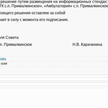
 решение путем размещения на информационных стендах: 
 с.п. Прималкинское», «Амбулатория» с.п. Прималкинское
тоящего решения оставляю за собой
ает в силу с момента его подписания.
еля Совета
ения с.п. Прималкинское Н.В. Карачихина
malka
:
0.0
/
0