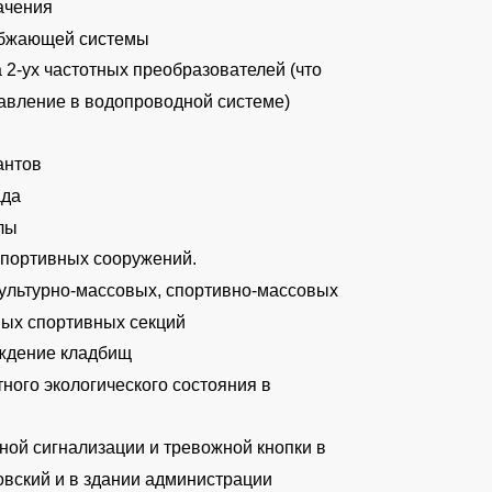
начения
абжающей системы
ка 2-ух частотных преобразователей (что
авление в водопроводной системе)
антов
ада
лы
спортивных сооружений.
культурно-массовых, спортивно-массовых
вых спортивных секций
аждение кладбищ
ного экологического состояния в
ной сигнализации и тревожной кнопки в
овский и в здании администрации