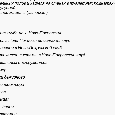
ельных полов и кафеля на стенах в туалетных комнатах 
угунной
ьной машины (автомат)
нт клуба на х. Ново-Покровский
ел в Ново-Покровский сельский клуб
дование в Ново-Покровский клуб
стической системы в Ново-Покровский клуб
зыкальных инструментов
мер
ки дежурного
еопроектора
лов
ния:
здания.
улатории