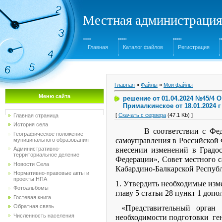
Местная администрация
Главная
Каталог файлов
Регистрация
Главная
»
Файлы
»
Мои файлы
Меню сайта
решение от 01.04.2024 №45/4 
Прималкинское от 18.01.2024 г
[
Скачать с сервера
(47.1 Kb) ]
Главная страница
История села
В соответствии с Федерал
Географическое положение
самоуправления в Российской 
муниципального образования
Административно-
внесении изменений в Градо
территориальное деление
Федерации», Совет местного 
Новости Села
Кабардино-Балкарской Респу
Нормативно-правовые акты и
проекты НПА
1. Утвердить необходимые изм
Фотоальбомы
главу 5 статьи 28 пункт 1 допо
Гостевая книга
Обратная связь
«Представительный орган м
Численность населения
необходимости подготовки ген