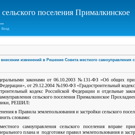
 сельского поселения Прималкинское
Вход
О внесении изменений в Решение Совета местного самоуправления 
ьными законами от 06.10.2003 №131-ФЗ «Об общих принц
Федерации», от 29.12.2004 №190-ФЗ «Градостроительный кодекс»
строительный кодекс Российской Федерации и отдельные зако
самоуправления сельского поселения Прималкинское Прохладне
блики, РЕШИЛ:
енения в Правила землепользования и застройки сельского посе
лнить словами:
естного самоуправления сельского поселения вправе при
ерального плана и подготовке правил землепользования и заст