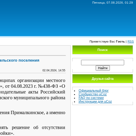
Пятница, 07.08.2026, 01:29
Приветствую Вас
Гость
|
RSS
Поиск
сельского поселения
02.04.2024, 14:55
Друзья сайта
ипах организации местного
, от 04.08.2023 г. №438-ФЗ «О
Официальный блог
нодательные акты Российский
Сообщество uCoz
нского муниципального района
FAQ по системе
Инструкции для uCoz
ления Прималкинское, а именно
нять решение об отсутствии
ройки».