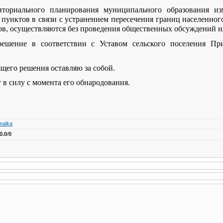
иториального планирования муниципального образования из
пунктов в связи с устранением пересечения границ населенног
ков, осуществляются без проведения общественных обсуждений 
решение в соответствии с Уставом сельского поселения Пр
ящего решения оставляю за собой.
 в силу с момента его обнародования.
malka
0.0
/
0