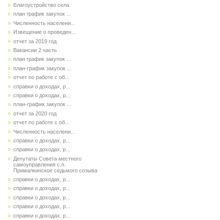
Благоустройство села
план график закупок ...
Численность населени...
Извещение о проведен...
отчет за 2019 год
Вакансии 2 часть
план график закупок ...
план-график закупок ...
отчет по работе с об...
справки о доходах, р...
справки о доходах, р...
план-график закупок ...
отчет за 2020 год
отчет по работе с об...
Численность населени...
справки о доходах, р...
справки о доходах, р...
Депутаты Совета местного
самоуправления с.п.
Прималкинское седьмого созыва
справки о доходах, р...
справки о доходах, р...
справки о доходах, р...
справки о доходах, р...
справки о доходах, р...