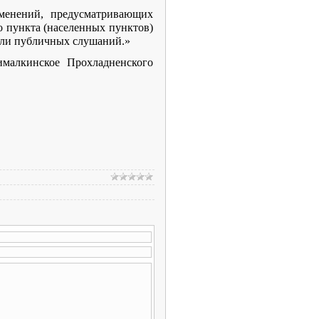
менений, предусматривающих
о пункта (населенных пунктов)
или публичных слушаний.»
ималкинское Прохладненского