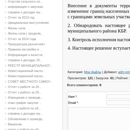
Участие сельского по...
Внесение в документы терр
информация о закупках
изменение границ населенных 
справки о доходах му...
с границами земельных участ
Отчет за 2013 год
официальные выступления
2. Обнародовать настоящее 
Жизнь села
муниципального района КБР.
Жизнь села ( продолж...
3. Контроль исполнения насто
Отчет за 2014 года
Прокуратура разъясняет
4. Настоящее решение вступает
Правила застройки и ...
Информация о качеств...
справки о доходах 20...
РЕЕСТР МУНИЦИПАЛЬНОГ...
Инвестиционный паспо...
Категория
:
Мои файлы
|
Добавил
:
adm-pri
Инвестиционный паспо...
Просмотров
:
121
|
Загрузок
:
61
|
Рейтинг
:
СОВЕТ МЕСТНОГО САМОУ...
Всего комментариев
:
0
Отчет о работе за 20...
Отчет о работе за 20...
Имя *:
Извещение о проведе...
Email *:
план график закупок ...
отчет о работе по об...
справки о доходах му...
Объявление о проведе...
Вакансии
отчет о работе по об...