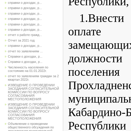
Республики
справки о доходах, р...
справки о доходах, р...
справки о доходах, р...
1.Внести
справки о доходах, р...
справки о доходах, р...
оплате 
справки о доходах, р...
отчет о работе гражд...
Отчет за 2021 год
замещающих
справки о доходах, р...
отчет по заявлениям ...
должнос
Справки о доходах, р...
Справки о доходах, р...
Численность населения по
поселения
состоянию на 01.01.2022г.
отчет по заявлениям граждан за 2
квартал 2022г.
Прохладнен
ИЗВЕЩЕНИЕ О ПРОВЕДЕНИИ
ЗАСЕДАНИЯ СОГЛАСИТЕЛЬНОЙ
КОМИССИИ ПО ВОПРОСУ
муниципа
СОГЛАСОВАНИЯ
МЕСТОПОЛОЖЕНИЯ
ИЗВЕЩЕНИЕ О ПРОВЕДЕНИИ
Кабардино-Б
ЗАСЕДАНИЯ СОГЛАСИТЕЛЬНОЙ
КОМИССИИ ПО ВОПРОСУ
СОГЛАСОВАНИЯ
МЕСТОПОЛОЖЕНИЯ
Республики
Объявление о проведении
общественного обсуждения по
актуализации муниципальной