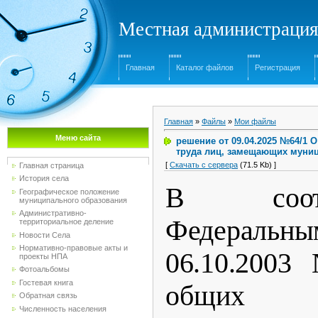
Местная администрация
Главная
Каталог файлов
Регистрация
Главная
»
Файлы
»
Мои файлы
Меню сайта
решение от 09.04.2025 №64/1 
труда лиц, замещающих муни
[
Скачать с сервера
(71.5 Kb) ]
Главная страница
История села
В соот
Географическое положение
муниципального образования
Административно-
Федеральн
территориальное деление
Новости Села
Нормативно-правовые акты и
06.10.200
проекты НПА
Фотоальбомы
Гостевая книга
общих 
Обратная связь
Численность населения