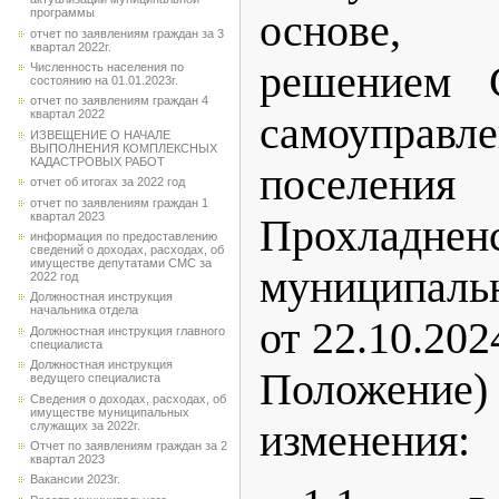
программы
основе
, у
отчет по заявлениям граждан за 3
квартал 2022г.
решением С
Численность населения по
состоянию на 01.01.2023г.
отчет по заявлениям граждан 4
квартал 2022
самоуправл
ИЗВЕЩЕНИЕ О НАЧАЛЕ
ВЫПОЛНЕНИЯ КОМПЛЕКСНЫХ
КАДАСТРОВЫХ РАБОТ
поселения
отчет об итогах за 2022 год
отчет по заявлениям граждан 1
квартал 2023
Прохладнен
информация по предоставлению
сведений о доходах, расходах, об
имуществе депутатами СМС за
муниципаль
2022 год
Должностная инструкция
начальника отдела
от 22.10.202
Должностная инструкция главного
специалиста
Должностная инструкция
Положени
ведущего специалиста
Сведения о доходах, расходах, об
имуществе муниципальных
изменения:
служащих за 2022г.
Отчет по заявлениям граждан за 2
квартал 2023
Вакансии 2023г.