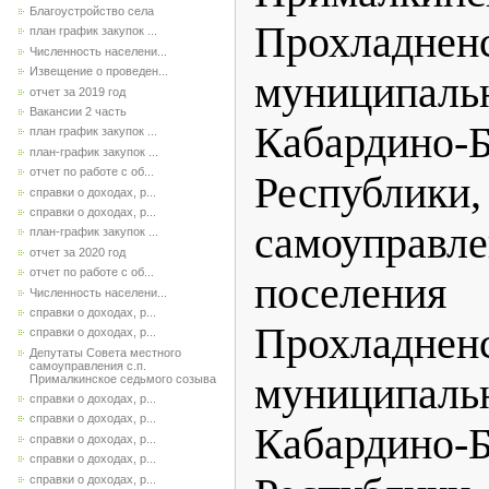
Благоустройство села
Прохладнен
план график закупок ...
Численность населени...
Извещение о проведен...
муниципа
отчет за 2019 год
Вакансии 2 часть
Кабардино-Б
план график закупок ...
план-график закупок ...
отчет по работе с об...
Республики
справки о доходах, р...
справки о доходах, р...
самоуправл
план-график закупок ...
отчет за 2020 год
отчет по работе с об...
поселения
Численность населени...
справки о доходах, р...
Прохладнен
справки о доходах, р...
Депутаты Совета местного
самоуправления с.п.
муниципа
Прималкинское седьмого созыва
справки о доходах, р...
справки о доходах, р...
Кабардино-Б
справки о доходах, р...
справки о доходах, р...
справки о доходах, р...