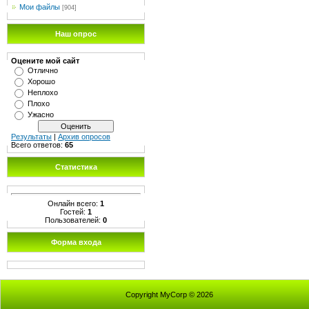
Мои файлы
[904]
Наш опрос
Оцените мой сайт
Отлично
Хорошо
Неплохо
Плохо
Ужасно
Результаты
|
Архив опросов
Всего ответов:
65
Статистика
Онлайн всего:
1
Гостей:
1
Пользователей:
0
Форма входа
Copyright MyCorp © 2026