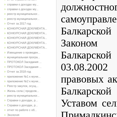
должностно
справки о доходах му...
справки о доходах му...
реестр муниципальног...
самоуправле
реестр муниципальног...
Отчет за 2017 год
Балкарско
КОНКУРСНАЯ ДОКУМЕНТА...
КОНКУРСНАЯ ДОКУМЕНТА...
КОНКУРСНАЯ ДОКУМЕНТА...
Законом
КОНКУРСНАЯ ДОКУМЕНТА...
КОНКУРСНАЯ ДОКУМЕНТА...
Балкарской
Извещение о проведен...
муниципальная програ...
ПРОТОКОЛ Заседания ...
03.08.20
ПРОТОКОЛ Заседания ...
Отчет за 2018 год
правовых ак
приложение №1 к муни...
приложение №2 к муни...
Реестр закупок, осущ...
Балкарско
Жизнь села ( продолж...
реестр муниципальног...
Уставом сел
Справки о доходах, р...
Справки о доходах, р...
отчет по работе с об...
Прималкинс
Экология