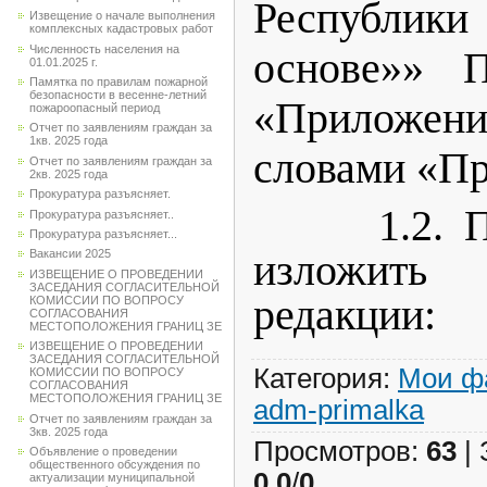
Республики
Извещение о начале выполнения
комплексных кадастровых работ
Численность населения на
основе»» П
01.01.2025 г.
Памятка по правилам пожарной
безопасности в весенне-летний
«Приложе
пожароопасный период
Отчет по заявлениям граждан за
1кв. 2025 года
словами «П
Отчет по заявлениям граждан за
2кв. 2025 года
Прокуратура разъясняет.
1.2. Пр
Прокуратура разъясняет..
Прокуратура разъясняет...
изложить
Вакансии 2025
ИЗВЕЩЕНИЕ О ПРОВЕДЕНИИ
ЗАСЕДАНИЯ СОГЛАСИТЕЛЬНОЙ
редакции:
КОМИССИИ ПО ВОПРОСУ
СОГЛАСОВАНИЯ
МЕСТОПОЛОЖЕНИЯ ГРАНИЦ ЗЕ
ИЗВЕЩЕНИЕ О ПРОВЕДЕНИИ
ЗАСЕДАНИЯ СОГЛАСИТЕЛЬНОЙ
Категория
:
Мои ф
КОМИССИИ ПО ВОПРОСУ
СОГЛАСОВАНИЯ
МЕСТОПОЛОЖЕНИЯ ГРАНИЦ ЗЕ
adm-primalka
Отчет по заявлениям граждан за
3кв. 2025 года
Просмотров
:
63
|
Объявление о проведении
общественного обсуждения по
0.0
/
0
актуализации муниципальной