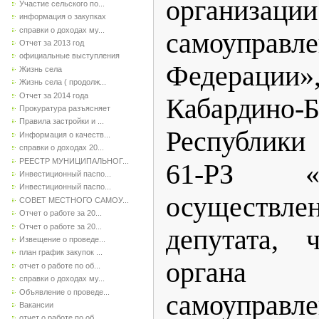
организа
Участие сельского по...
информация о закупках
справки о доходах му...
самоуправле
Отчет за 2013 год
официальные выступления
Федерац
Жизнь села
Жизнь села ( продолж...
Отчет за 2014 года
Кабардино-Б
Прокуратура разъясняет
Правила застройки и ...
Республики
Информация о качеств...
справки о доходах 20...
РЕЕСТР МУНИЦИПАЛЬНОГ...
61-РЗ «
Инвестиционный паспо...
Инвестиционный паспо...
осуществле
СОВЕТ МЕСТНОГО САМОУ...
Отчет о работе за 20...
Отчет о работе за 20...
депутата, 
Извещение о проведе...
план график закупок ...
органа
отчет о работе по об...
справки о доходах му...
Объявление о проведе...
самоуправл
Вакансии
отчет о работе по об...