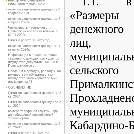
1.1. в
Реестр муниципального
жилищного фонда 2023г.
отчет по заявлениям граждан за 3
«Размеры
квартал 2023г.
отчет по заявлениям граждан за 4
квартал 2023г.
денежного 
Численность населения с.п.
Прималкинское по состоянию на
01.01.2024г.
лиц, з
Отчет о работе за 2023 год
отчет по заявлениям граждан за 1
квартал 2024г.
муниципал
Информация о предоставлении
сведений о доходах, расходах об
имуществе депутатами МСУ с.п.
сельско
Прималкинское з
Сведения о доходах, расходах, об
имуществе и обязательствах
имущественного характера мун.
Прималкинс
служащих за 23-
ОБЪЯВЛЕНИЕ
Отчет по заявлениям граждан за 2
Прохладнен
кв. 2024
Отчет по заявлениям граждан за 3
кв. 2024
муниципа
номера телефонов службы ЕДДС
для обращений потребителей
теплоэнергии
Кабардино-Б
отчет по заявлениям граждан за 4
кв. 2024г.
Отчет о работе за 2024 год