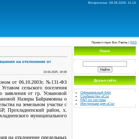
Воскресенье, 09.08.2026, 11:14
Приветствую Вас
Гость
|
RSS
Поиск
ешения на отклонение от
10.04.2025, 16:09
Друзья сайта
оном от 06.10.2003г. №131-ФЗ
Уставом сельского поселения
Официальный блог
 заявления от гр. Усмановой
Сообщество uCoz
мановой Назиры Байрамовны о
FAQ по системе
Инструкции для uCoz
ьства на земельном участке с
БР, Прохладненский район, х.
охладненского муниципального
ния на отклонение предельных