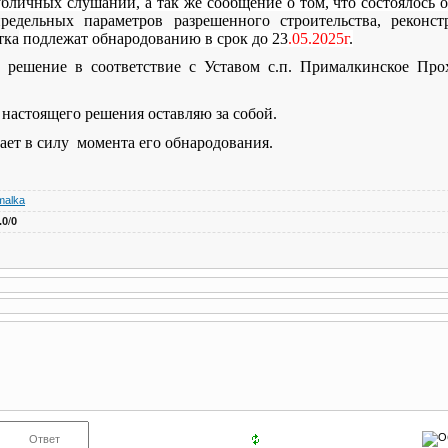
убличных слушаний, а так же сообщение о том, что состоялось
редельных параметров разрешенного строительства, реконст
тка
подлежат обнародованию в срок до 23
.05.2025г
.
 решение в соответствие с Уставом с.п. Прималкинское Про
 настоящего решения оставляю за собой.
ает в силу момента его обнародования.
malka
.0
/
0