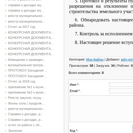
5. Протокол и результаты п
справки о доходах му...
разрешения на отклонение п
справки о доходах му...
строительства земельного учас
реестр муниципальног...
6.
Обнародовать настоящее
реестр муниципальног...
района.
Отчет за 2017 год
КОНКУРСНАЯ ДОКУМЕНТА...
7. Контроль за исполнением
КОНКУРСНАЯ ДОКУМЕНТА...
8. Настоящее решение вступ
КОНКУРСНАЯ ДОКУМЕНТА...
КОНКУРСНАЯ ДОКУМЕНТА...
КОНКУРСНАЯ ДОКУМЕНТА...
Категория
:
Мои файлы
|
Добавил
:
adm-pri
Извещение о проведен...
муниципальная програ...
Просмотров
:
58
|
Загрузок
:
34
|
Рейтинг
:
0
ПРОТОКОЛ Заседания ...
Всего комментариев
:
0
ПРОТОКОЛ Заседания ...
Отчет за 2018 год
Имя *:
приложение №1 к муни...
Email *:
приложение №2 к муни...
Реестр закупок, осущ...
Жизнь села ( продолж...
реестр муниципальног...
Справки о доходах, р...
Справки о доходах, р...
отчет по работе с об...
Экология
Код *: