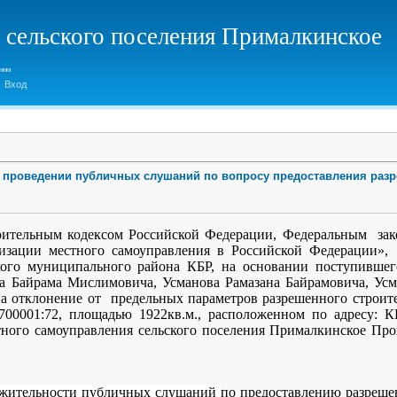
 сельского поселения Прималкинское
Вход
 О проведении публичных слушаний по вопросу предоставления разр
роительным кодексом Российской Федерации, Федеральным зак
зации местного самоуправления в Российской Федерации», 
ого муниципального района КБР, на основании поступившего
а Байрама Мислимовича, Усманова Рамазана Байрамовича, Ус
а отклонение от предельных параметров разрешенного строител
700001:72, площадью 1922кв.м., расположенном по адресу: К
стного самоуправления сельского поселения Прималкинское Пр
лжительности публичных слушаний
по предоставлению разреше