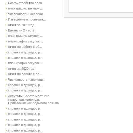
Благоустройство села
план график закупок ...
Численность населени...
Извещение о проведен...
отчет за 2019 год
Вакансии 2 часть
план график закупок ...
план-график закупок ...
отчет по работе с об...
справки о доходах, р...
справки о доходах, р...
план-график закупок ...
отчет за 2020 год
отчет по работе с об...
Численность населени...
справки о доходах, р...
справки о доходах, р...
Депутаты Совета местного
самоуправления с.п.
Прималкинское седьмого созыва
справки о доходах, р...
справки о доходах, р...
справки о доходах, р...
справки о доходах, р...
справки о доходах, р...