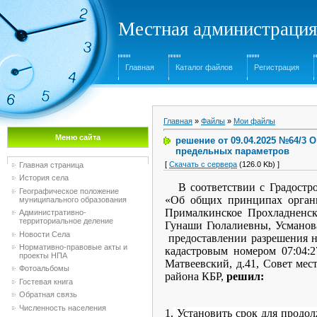
Местная администрация
Главная
Каталог файлов
Регистрация
Главная
»
Файлы
»
Мои файлы
Меню сайта
решение от 09.04.2025 №64/3
предельных параметров
[
Скачать с сервера
(126.0 Kb) ]
Главная страница
История села
В соответствии с Градост
Географическое положение
«Об общих принципах органи
муниципального образования
Прималкинское Прохладненск
Административно-
территориальное деление
Гунаши Гюлалиевны, Усманов
Новости Села
предоставлении разрешения н
Нормативно-правовые акты и
кадастровым номером 07:04:2
проекты НПА
Матвеевский, д.41, Совет ме
Фотоальбомы
района КБР,
решил:
Гостевая книга
Обратная связь
Численность населения
1.
Установить срок для продо