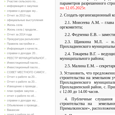
Участие сельского по...
параметров разрешенного стро
информация о закупках
по 12.05.2025г.
справки о доходах му...
2
. Создать организационный 
Отчет за 2013 год
официальные выступления
2.1. Моисеева А.М. – глав
Жизнь села
оргкомитета;
Жизнь села ( продолж...
2.2. Федченко Е.В. – замес
Отчет за 2014 года
Прокуратура разъясняет
2.3. Щанкина М.Л. – и.о
Правила застройки и ...
Прохладненского муниципальн
Информация о качеств...
2.4. Токарева В.Г. – веду
справки о доходах 20...
муниципального района;
РЕЕСТР МУНИЦИПАЛЬНОГ...
Инвестиционный паспо...
2.5. Малина Е.М. – секрета
Инвестиционный паспо...
СОВЕТ МЕСТНОГО САМОУ...
3. Установить, что предложен
Отчет о работе за 20...
строительства на земельном у
Отчет о работе за 20...
Прохладненского муниципа
Извещение о проведе...
Прохладненский район, с. Пр
с 12.00 до 14.00 часов.
план график закупок ...
отчет о работе по об...
4. Публичные слушани
справки о доходах му...
строительства на земельно
Объявление о проведе...
Прималкинское», расположенн
Вакансии
отчет о работе по об...