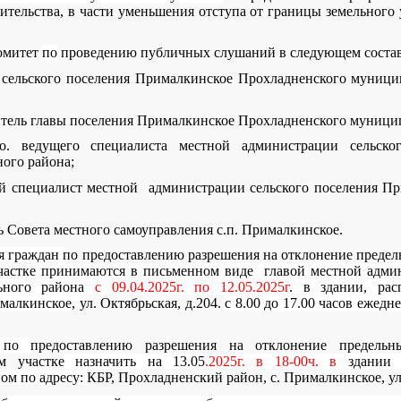
ительства, в части уменьшения отступа от границы земельного
комитет
по
проведению публичных слушаний в следующем состав
а сельского поселения Прималкинское Прохладненского муници
титель главы поселения Прималкинское Прохладненского муници
. ведущего специалиста местной администрации сельско
ого района;
щий специалист местной администрации сельского поселения П
рь Совета местного самоуправления с.п. Прималкинское.
ия граждан
по предоставлению разрешения на отклонение предел
частке
принимаются в письменном виде главой местной админ
льного района
с 09.04.2025г. по 12.05.2025г
. в здании, рас
ималкинское,
ул. Октябрьская, д.204.
с 8.00 до 17.00 часов ежед
я по
предоставлению разрешения на отклонение предельн
м участке
назначить на 13.05
.2025г. в 18-00ч. в
здании м
ом по адресу:
КБР, Прохладненский район, с. Прималкинское, ул.