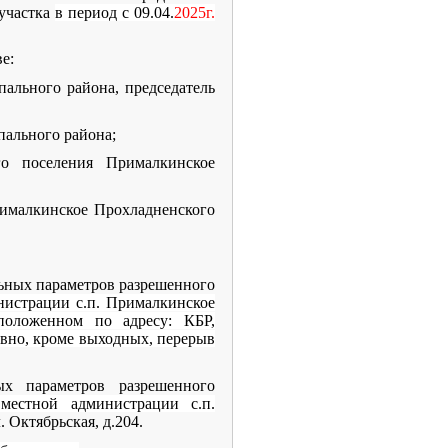
 участка
в период с 09.04.
2025г.
е:
пального района, председатель
пального района;
го поселения Прималкинское
рималкинское Прохладненского
ьных параметров разрешенного
истрации с.п. Прималкинское
положенном по адресу: КБР,
невно, кроме выходных, перерыв
ых параметров разрешенного
естной администрации с.п.
 Октябрьская, д.204.