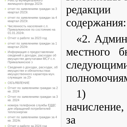
Реестр муниципального
жилищного фонда 2023г.
редакци
отчет по заявлениям граждан за 3
квартал 2023г.
отчет по заявлениям граждан за 4
содержания:
квартал 2023г.
Численность населения с.п.
Прималкинское по состоянию на
01.01.2024г.
«2. Админ
Отчет о работе за 2023 год
отчет по заявлениям граждан за 1
квартал 2024г.
местного б
Информация о предоставлении
сведений о доходах, расходах об
имуществе депутатами МСУ с.п.
следующи
Прималкинское з
Сведения о доходах, расходах, об
имуществе и обязательствах
полномочия
имущественного характера мун.
служащих за 23-
ОБЪЯВЛЕНИЕ
Отчет по заявлениям граждан за 2
1) ос
кв. 2024
Отчет по заявлениям граждан за 3
кв. 2024
начисление,
номера телефонов службы ЕДДС
для обращений потребителей
теплоэнергии
за пра
отчет по заявлениям граждан за 4
кв. 2024г.
Отчет о работе за 2024 год