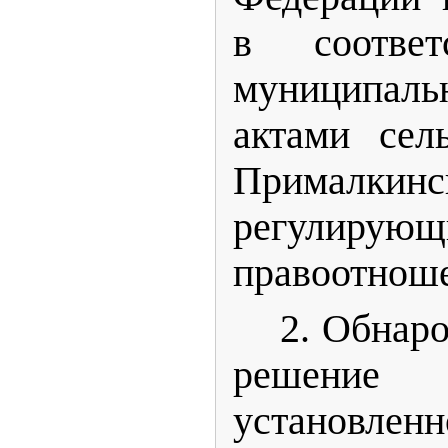
в соотве
муниципаль
актами сел
Прималкинс
регулирую
правоотноше
2. Обнар
решение
установл