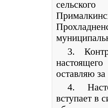
сельско
Прималкинс
Прохладнен
муниципальн
3. Конт
настоящ
оставляю за
4. Наст
вступает в с