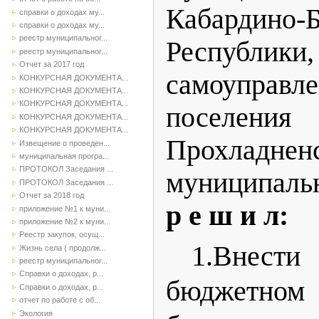
Кабардино-Б
справки о доходах му...
справки о доходах му...
реестр муниципальног...
Республики
реестр муниципальног...
Отчет за 2017 год
самоуправл
КОНКУРСНАЯ ДОКУМЕНТА...
КОНКУРСНАЯ ДОКУМЕНТА...
КОНКУРСНАЯ ДОКУМЕНТА...
поселения
КОНКУРСНАЯ ДОКУМЕНТА...
КОНКУРСНАЯ ДОКУМЕНТА...
Прохладнен
Извещение о проведен...
муниципальная програ...
ПРОТОКОЛ Заседания ...
муниципаль
ПРОТОКОЛ Заседания ...
Отчет за 2018 год
р е ш и л:
приложение №1 к муни...
приложение №2 к муни...
Реестр закупок, осущ...
1.Внести
Жизнь села ( продолж...
реестр муниципальног...
Справки о доходах, р...
бюджетном
Справки о доходах, р...
отчет по работе с об...
Экология