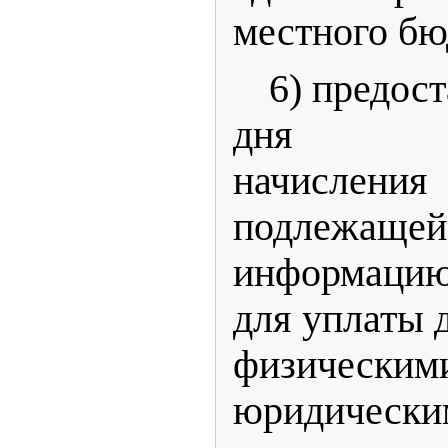
местного бю
6) предост
дня осу
начисле
подлежа
информаци
для уплаты 
физич
юридическ