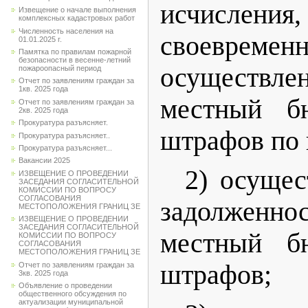
исчислени
Извещение о начале выполнения
комплексных кадастровых работ
Численность населения на
своевремен
01.01.2025 г.
Памятка по правилам пожарной
безопасности в весенне-летний
осуществле
пожароопасный период
Отчет по заявлениям граждан за
1кв. 2025 года
местный б
Отчет по заявлениям граждан за
2кв. 2025 года
Прокуратура разъясняет.
штрафов по 
Прокуратура разъясняет..
Прокуратура разъясняет...
Вакансии 2025
2) осущес
ИЗВЕЩЕНИЕ О ПРОВЕДЕНИИ
ЗАСЕДАНИЯ СОГЛАСИТЕЛЬНОЙ
КОМИССИИ ПО ВОПРОСУ
СОГЛАСОВАНИЯ
задолженнос
МЕСТОПОЛОЖЕНИЯ ГРАНИЦ ЗЕ
ИЗВЕЩЕНИЕ О ПРОВЕДЕНИИ
ЗАСЕДАНИЯ СОГЛАСИТЕЛЬНОЙ
местный б
КОМИССИИ ПО ВОПРОСУ
СОГЛАСОВАНИЯ
МЕСТОПОЛОЖЕНИЯ ГРАНИЦ ЗЕ
штрафов;
Отчет по заявлениям граждан за
3кв. 2025 года
Объявление о проведении
общественного обсуждения по
актуализации муниципальной