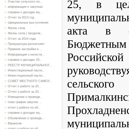
25, в цел
Участие сельского по...
информация о закупках
справки о доходах му...
муниципаль
Отчет за 2013 год
официальные выступления
акта в с
Жизнь села
Жизнь села ( продолж...
Отчет за 2014 года
Бюджетн
Прокуратура разъясняет
Правила застройки и ...
Российск
Информация о качеств...
справки о доходах 20...
РЕЕСТР МУНИЦИПАЛЬНОГ...
руководс
Инвестиционный паспо...
Инвестиционный паспо...
сельского
СОВЕТ МЕСТНОГО САМОУ...
Отчет о работе за 20...
Отчет о работе за 20...
Прималкинс
Извещение о проведе...
план график закупок ...
Прохладнен
отчет о работе по об...
справки о доходах му...
Объявление о проведе...
муниципа
Вакансии
отчет о работе по об...