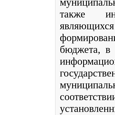
муниципал
также ин
являющихс
формиров
бюджета, в
информацио
государ
муниципаль
соответств
установлен