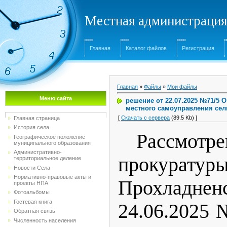
Местная администрация
Главная
Каталог файлов
Регистрация
Главная
»
Файлы
»
Мои файлы
Меню сайта
решение от 22.07.2025 №71/5 
местного самоуправления сел
[
Скачать с сервера
(89.5 Kb) ]
Главная страница
История села
Рассмо
Географическое положение
муниципального образования
Административно-
прокуратур
территориальное деление
Новости Села
Нормативно-правовые акты и
Прохладнен
проекты НПА
Фотоальбомы
Гостевая книга
24.06.2025 
Обратная связь
Численность населения