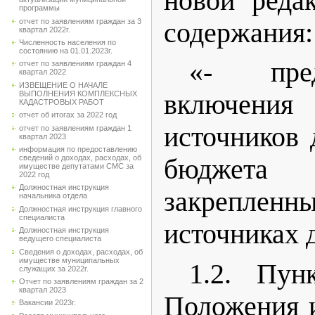
новой реда
программы
отчет по заявлениям граждан за 3
содержания:
квартал 2022г.
Численность населения по
состоянию на 01.01.2023г.
«- пред
отчет по заявлениям граждан 4
квартал 2022
ИЗВЕЩЕНИЕ О НАЧАЛЕ
ВЫПОЛНЕНИЯ КОМПЛЕКСНЫХ
включен
КАДАСТРОВЫХ РАБОТ
отчет об итогах за 2022 год
источников 
отчет по заявлениям граждан 1
квартал 2023
информация по предоставлению
сведений о доходах, расходах, об
бюджета
имуществе депутатами СМС за
2022 год
Должностная инструкция
закрепл
начальника отдела
Должностная инструкция главного
специалиста
источниках 
Должностная инструкция
ведущего специалиста
Сведения о доходах, расходах, об
имуществе муниципальных
1.2. Пун
служащих за 2022г.
Отчет по заявлениям граждан за 2
квартал 2023
Положения 
Вакансии 2023г.