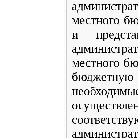
администр
местного б
и предста
администр
местного бю
бюджетну
необхо
осуществле
соответств
администр