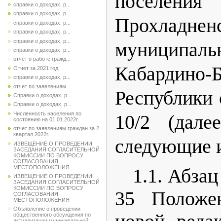
поселения
справки о доходах, р...
справки о доходах, р...
Прохладнен
справки о доходах, р...
справки о доходах, р...
справки о доходах, р...
муниципа
справки о доходах, р...
отчет о работе гражд...
Кабардино-Б
Отчет за 2021 год
справки о доходах, р...
отчет по заявлениям ...
Республики 
Справки о доходах, р...
Справки о доходах, р...
Численность населения по
10/2 (дале
состоянию на 01.01.2022г.
отчет по заявлениям граждан за 2
квартал 2022г.
следующие 
ИЗВЕЩЕНИЕ О ПРОВЕДЕНИИ
ЗАСЕДАНИЯ СОГЛАСИТЕЛЬНОЙ
КОМИССИИ ПО ВОПРОСУ
СОГЛАСОВАНИЯ
МЕСТОПОЛОЖЕНИЯ
1.1. Абзац
ИЗВЕЩЕНИЕ О ПРОВЕДЕНИИ
ЗАСЕДАНИЯ СОГЛАСИТЕЛЬНОЙ
КОМИССИИ ПО ВОПРОСУ
35 Положе
СОГЛАСОВАНИЯ
МЕСТОПОЛОЖЕНИЯ
Объявление о проведении
общественного обсуждения по
актуализации муниципальной