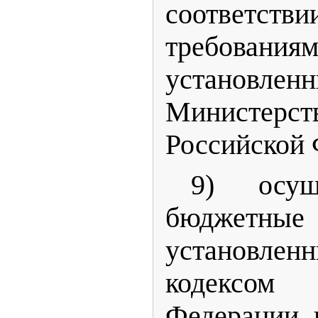
соответс
требованиям
установлен
Министерс
Российской 
9) осущ
бюджетны
установле
кодексо
Федерации 