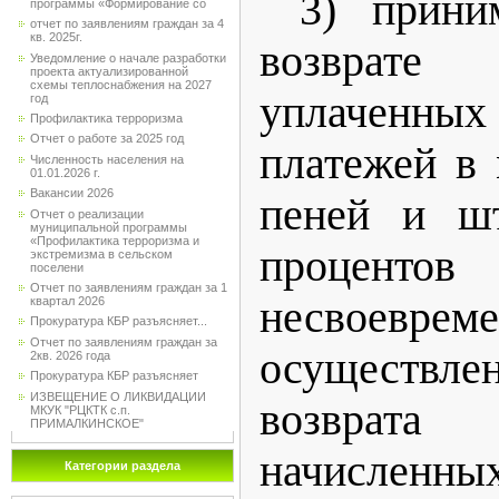
3) прини
программы «Формирование со
отчет по заявлениям граждан за 4
кв. 2025г.
возвра
Уведомление о начале разработки
проекта актуализированной
схемы теплоснабжения на 2027
уплаченны
год
Профилактика терроризма
Отчет о работе за 2025 год
платежей в
Численность населения на
01.01.2026 г.
Вакансии 2026
пеней и шт
Отчет о реализации
муниципальной программы
«Профилактика терроризма и
проце
экстремизма в сельском
поселени
Отчет по заявлениям граждан за 1
несвоеврем
квартал 2026
Прокуратура КБР разъясняет...
Отчет по заявлениям граждан за
осуществ
2кв. 2026 года
Прокуратура КБР разъясняет
ИЗВЕЩЕНИЕ О ЛИКВИДАЦИИ
возврата
МКУК "РЦКТК с.п.
ПРИМАЛКИНСКОЕ"
начисленн
Категории раздела