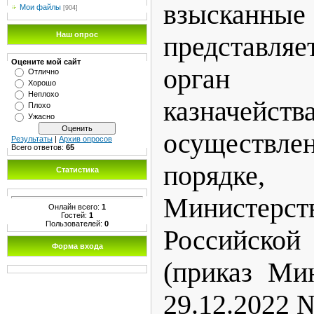
взыскан
Мои файлы
[904]
Наш опрос
представля
Оцените мой сайт
орган Ф
Отлично
Хорошо
Неплохо
казнач
Плохо
Ужасно
осуществле
Результаты
|
Архив опросов
Всего ответов:
65
порядке, 
Статистика
Министерс
Онлайн всего:
1
Гостей:
1
Пользователей:
0
Российск
Форма входа
(приказ Ми
29.12.2022 