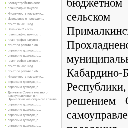
бюджетно
Благоустройство села
план график закупок ...
сельско
Численность населени...
Извещение о проведен...
отчет за 2019 год
Прималкинс
Вакансии 2 часть
план график закупок ...
план-график закупок ...
Прохладнен
отчет по работе с об...
справки о доходах, р...
муниципа
справки о доходах, р...
план-график закупок ...
отчет за 2020 год
Кабардино-Б
отчет по работе с об...
Численность населени...
справки о доходах, р...
Республики
справки о доходах, р...
Депутаты Совета местного
самоуправления с.п.
решением
Прималкинское седьмого созыва
справки о доходах, р...
справки о доходах, р...
самоуправл
справки о доходах, р...
справки о доходах, р...
справки о доходах, р...