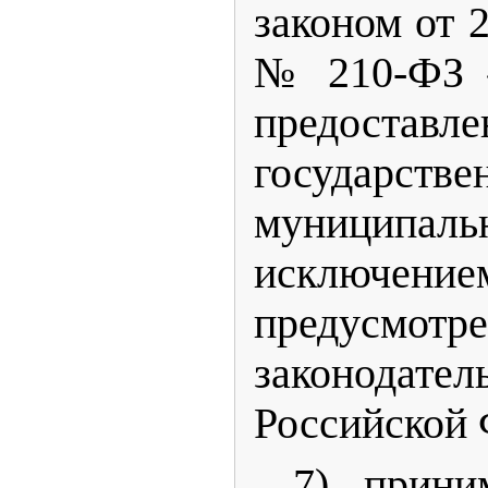
законом от 
№ 210-ФЗ «
предоставле
государ
муниципаль
исключен
предусмотр
законодател
Российской 
7) прини