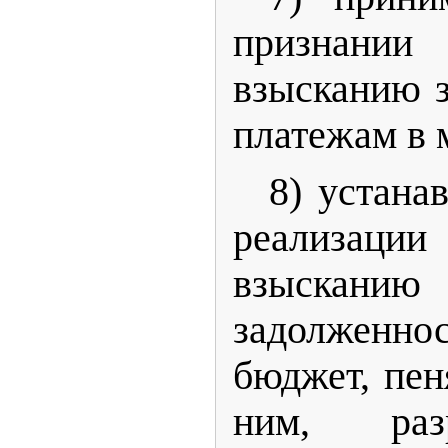
признании
взысканию 
платежам в 
8) устана
реализации
взыскани
задолженнос
бюджет, пе
ним, раз