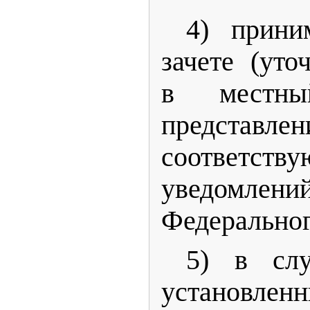
4) прини
зачете (уто
в местн
представлен
соответств
уведомл
Федеральног
5) в слу
установл