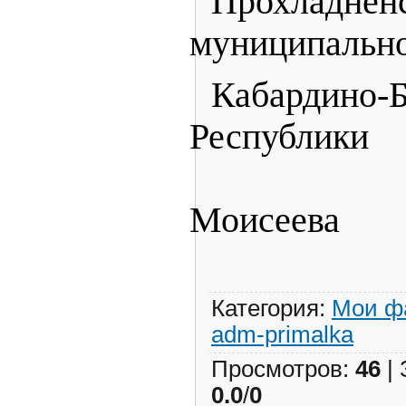
Прохладнен
муниципально
Кабардино-Б
Респ
А
Моисеева
Категория
:
Мои ф
adm-primalka
Просмотров
:
46
|
0.0
/
0