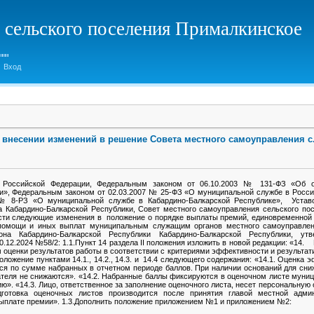
 сельского поселения Прималкинское
Вход
О внесении изменений в решение Совета местного самоуправления с.
 Российской Федерации, Федеральным законом от 06.10.2003 № 131-ФЗ «Об о
и», Федеральным законом от 02.03.2007 № 25-ФЗ «О муниципальной службе в Росс
 № 8-РЗ «О муниципальной службе в Кабардино-Балкарской Республике», Устав
а Кабардино-Балкарской Республики, Совет местного самоуправления сельского по
сти следующие изменения в положение о порядке выплаты премий, единовременной 
 помощи и иных выплат муниципальным служащим органов местного самоуправлен
она Кабардино-Балкарской Республики Кабардино-Балкарской Республики, у
0.12.2024 №58/2: 1.1.Пункт 14 раздела II положения изложить в новой редакции: «
м оценки результатов работы в соответствии с критериями эффективности и результа
ложение пунктами 14.1., 14.2., 14.3. и 14.4 следующего содержания: «14.1. Оценка 
я по сумме набранных в отчетном периоде баллов. При наличии оснований для сниж
ателя не снижаются». «14.2. Набранные баллы фиксируются в оценочном листе муни
. «14.3. Лицо, ответственное за заполнение оценочного листа, несет персональную 
дготовка оценочных листов производится после принятия главой местной адми
ыплате премии». 1.3.Дополнить положение приложением №1 и приложением №2: