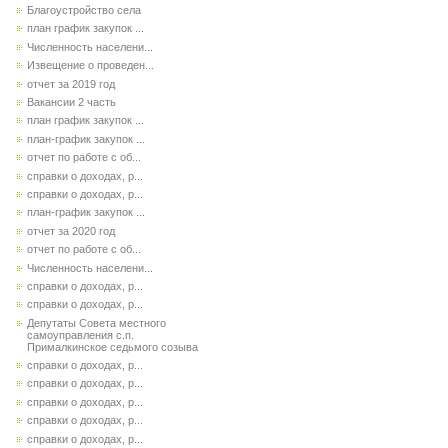
Благоустройство села
план график закупок ...
Численность населени...
Извещение о проведен...
отчет за 2019 год
Вакансии 2 часть
план график закупок ...
план-график закупок ...
отчет по работе с об...
справки о доходах, р...
справки о доходах, р...
план-график закупок ...
отчет за 2020 год
отчет по работе с об...
Численность населени...
справки о доходах, р...
справки о доходах, р...
Депутаты Совета местного
самоуправления с.п.
Прималкинское седьмого созыва
справки о доходах, р...
справки о доходах, р...
справки о доходах, р...
справки о доходах, р...
справки о доходах, р...