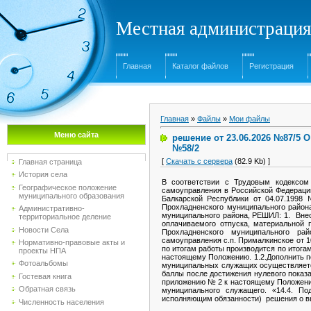
Местная администрация
Главная
Каталог файлов
Регистрация
Главная
»
Файлы
»
Мои файлы
Меню сайта
решение от 23.06.2026 №87/5 
№58/2
[
Скачать с сервера
(82.9 Kb) ]
Главная страница
История села
В соответствии с Трудовым кодексом
Географическое положение
самоуправления в Российской Федераци
муниципального образования
Балкарской Республики от 04.07.1998
Прохладненского муниципального район
Административно-
муниципального района, РЕШИЛ: 1. Вне
территориальное деление
оплачиваемого отпуска, материальной
Новости Села
Прохладненского муниципального рай
самоуправления с.п. Прималкинское от 1
Нормативно-правовые акты и
по итогам работы производится по итога
проекты НПА
настоящему Положению. 1.2.Дополнить по
Фотоальбомы
муниципальных служащих осуществляетс
баллы после достижения нулевого показ
Гостевая книга
приложению № 2 к настоящему Положению»
Обратная связь
муниципального служащего. «14.4. По
исполняющим обязанности) решения о в
Численность населения