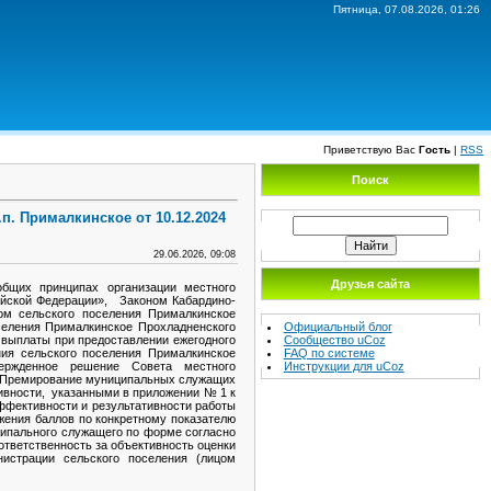
Пятница, 07.08.2026, 01:26
Приветствую Вас
Гость
|
RSS
Поиск
п. Прималкинское от 10.12.2024
29.06.2026, 09:08
Друзья сайта
бщих принципах организации местного
ийской Федерации», Законом Кабардино-
ом сельского поселения Прималкинское
Официальный блог
селения Прималкинское Прохладненского
Сообщество uCoz
выплаты при предоставлении ежегодного
FAQ по системе
ия сельского поселения Прималкинское
Инструкции для uCoz
твержденное решение Совета местного
14. Премирование муниципальных служащих
тивности, указанными в приложении № 1 к
эффективности и результативности работы
ения баллов по конкретному показателю
ципального служащего по форме согласно
ответственность за объективность оценки
нистрации сельского поселения (лицом