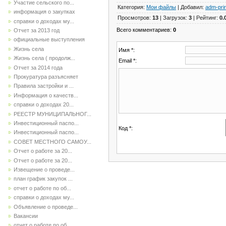
Участие сельского по...
Категория
:
Мои файлы
|
Добавил
:
adm-pri
информация о закупках
Просмотров
:
13
|
Загрузок
:
3
|
Рейтинг
:
0.
справки о доходах му...
Всего комментариев
:
0
Отчет за 2013 год
официальные выступления
Жизнь села
Имя *:
Жизнь села ( продолж...
Email *:
Отчет за 2014 года
Прокуратура разъясняет
Правила застройки и ...
Информация о качеств...
справки о доходах 20...
РЕЕСТР МУНИЦИПАЛЬНОГ...
Инвестиционный паспо...
Код *:
Инвестиционный паспо...
СОВЕТ МЕСТНОГО САМОУ...
Отчет о работе за 20...
Отчет о работе за 20...
Извещение о проведе...
план график закупок ...
отчет о работе по об...
справки о доходах му...
Объявление о проведе...
Вакансии
отчет о работе по об...