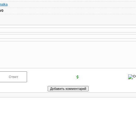
malka
0
/
0