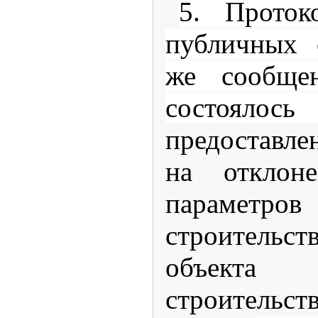
5. Проток
публичных 
же сообще
состоялос
предоставл
на отклоне
параметро
строительст
объекта 
строительс