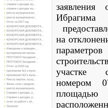
заявления 
справки о доходах му...
справки о доходах му...
реестр муниципальног...
Ибрагима
реестр муниципальног...
Отчет за 2017 год
предоставл
КОНКУРСНАЯ ДОКУМЕНТА...
КОНКУРСНАЯ ДОКУМЕНТА...
КОНКУРСНАЯ ДОКУМЕНТА...
на отклонен
КОНКУРСНАЯ ДОКУМЕНТА...
КОНКУРСНАЯ ДОКУМЕНТА...
параметро
Извещение о проведен...
муниципальная програ...
строительс
ПРОТОКОЛ Заседания ...
ПРОТОКОЛ Заседания ...
Отчет за 2018 год
участке 
приложение №1 к муни...
приложение №2 к муни...
номером 07
Реестр закупок, осущ...
Жизнь села ( продолж...
реестр муниципальног...
площадь
Справки о доходах, р...
Справки о доходах, р...
расположен
отчет по работе с об...
Экология