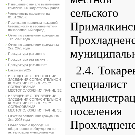
Извещение о начале выполнения
комплексных кадастровых работ
сельско
Численность населения на
01.01.2025 г.
Прималкинс
Памятка по правилам пожарной
безопасности в весенне-летний
пожароопасный период
Прохладненс
Отчет по заявлениям граждан за
1кв. 2025 года
Отчет по заявлениям граждан за
2кв. 2025 года
муниципальн
Прокуратура разъясняет.
Прокуратура разъясняет..
Прокуратура разъясняет...
2.4. Токаре
Вакансии 2025
ИЗВЕЩЕНИЕ О ПРОВЕДЕНИИ
специал
ЗАСЕДАНИЯ СОГЛАСИТЕЛЬНОЙ
КОМИССИИ ПО ВОПРОСУ
СОГЛАСОВАНИЯ
МЕСТОПОЛОЖЕНИЯ ГРАНИЦ ЗЕ
администр
ИЗВЕЩЕНИЕ О ПРОВЕДЕНИИ
ЗАСЕДАНИЯ СОГЛАСИТЕЛЬНОЙ
КОМИССИИ ПО ВОПРОСУ
поселения
СОГЛАСОВАНИЯ
МЕСТОПОЛОЖЕНИЯ ГРАНИЦ ЗЕ
Отчет по заявлениям граждан за
3кв. 2025 года
Прохладненс
Объявление о проведении
общественного обсуждения по
актуализации муниципальной