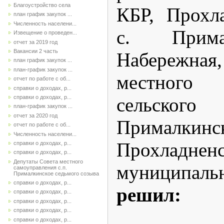
Благоустройство села
КБР, Прохл
план график закупок ...
Численность населени...
с. Прима
Извещение о проведен...
отчет за 2019 год
Вакансии 2 часть
Набережна
план график закупок ...
план-график закупок ...
местного 
отчет по работе с об...
справки о доходах, р...
справки о доходах, р...
сельско
план-график закупок ...
отчет за 2020 год
Прималкинс
отчет по работе с об...
Численность населени...
Прохладненс
справки о доходах, р...
справки о доходах, р...
Депутаты Совета местного
муниципаль
самоуправления с.п.
Прималкинское седьмого созыва
справки о доходах, р...
решил:
справки о доходах, р...
справки о доходах, р...
справки о доходах, р...
справки о доходах, р...