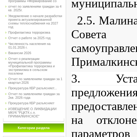
муниципальн
программы «Формирование со
отчет по заявлениям граждан за 4
кв. 2025г.
2.5. Малина
Уведомление о начале разработки
проекта актуализированной
схемы теплоснабжения на 2027
год
Совета
Профилактика терроризма
Отчет о работе за 2025 год
самоупр
Численность населения на
01.01.2026 г.
Вакансии 2026
Прималкинск
Отчет о реализации
муниципальной программы
«Профилактика терроризма и
экстремизма в сельском
поселени
3. Уста
Отчет по заявлениям граждан за 1
квартал 2026
предложе
Прокуратура КБР разъясняет...
Отчет по заявлениям граждан за
2кв. 2026 года
предоставл
Прокуратура КБР разъясняет
ИЗВЕЩЕНИЕ О ЛИКВИДАЦИИ
МКУК "РЦКТК с.п.
на отклоне
ПРИМАЛКИНСКОЕ"
Категории раздела
параметро