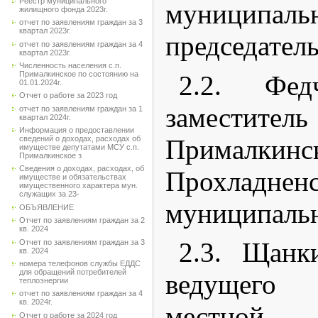
Реестр муниципального
муниципал
жилищного фонда 2023г.
отчет по заявлениям граждан за 3
квартал 2023г.
председатель
отчет по заявлениям граждан за 4
квартал 2023г.
Численность населения с.п.
Прималкинское по состоянию на
2.2. Фе
01.01.2024г.
Отчет о работе за 2023 год
заместитель
отчет по заявлениям граждан за 1
квартал 2024г.
Информация о предоставлении
Прималкинс
сведений о доходах, расходах об
имуществе депутатами МСУ с.п.
Прималкинское з
Сведения о доходах, расходах, об
Прохладненс
имуществе и обязательствах
имущественного характера мун.
служащих за 23-
муниципальн
ОБЪЯВЛЕНИЕ
Отчет по заявлениям граждан за 2
кв. 2024
2.3. Щанк
Отчет по заявлениям граждан за 3
кв. 2024
номера телефонов службы ЕДДС
для обращений потребителей
ведущего
теплоэнергии
отчет по заявлениям граждан за 4
кв. 2024г.
местной 
Отчет о работе за 2024 год