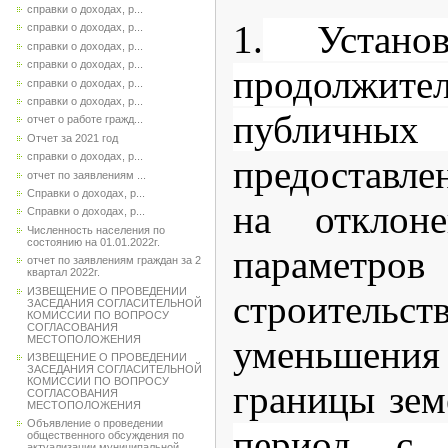
справки о доходах, р...
1.
Установ
справки о доходах, р...
справки о доходах, р...
справки о доходах, р...
продолжите
справки о доходах, р...
справки о доходах, р...
публичны
отчет о работе гражд...
Отчет за 2021 год
справки о доходах, р...
предоставл
отчет по заявлениям ...
Справки о доходах, р...
на отклоне
Справки о доходах, р...
Численность населения по
состоянию на 01.01.2022г.
параметро
отчет по заявлениям граждан за 2
квартал 2022г.
ИЗВЕЩЕНИЕ О ПРОВЕДЕНИИ
строитель
ЗАСЕДАНИЯ СОГЛАСИТЕЛЬНОЙ
КОМИССИИ ПО ВОПРОСУ
СОГЛАСОВАНИЯ
МЕСТОПОЛОЖЕНИЯ
уменьшен
ИЗВЕЩЕНИЕ О ПРОВЕДЕНИИ
ЗАСЕДАНИЯ СОГЛАСИТЕЛЬНОЙ
КОМИССИИ ПО ВОПРОСУ
границы зем
СОГЛАСОВАНИЯ
МЕСТОПОЛОЖЕНИЯ
Объявление о проведении
период с 
общественного обсуждения по
актуализации муниципальной