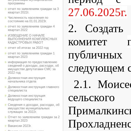
программы
27.06.2025г.
отчет по заявлениям граждан за 3
квартал 2022г.
Численность населения по
состоянию на 01.01.2023г.
2
. Создать
отчет по заявлениям граждан 4
квартал 2022
ИЗВЕЩЕНИЕ О НАЧАЛЕ
комитет
ВЫПОЛНЕНИЯ КОМПЛЕКСНЫХ
КАДАСТРОВЫХ РАБОТ
отчет об итогах за 2022 год
публичны
отчет по заявлениям граждан 1
квартал 2023
информация по предоставлению
следующем с
сведений о доходах, расходах, об
имуществе депутатами СМС за
2022 год
Должностная инструкция
2.1. Моисе
начальника отдела
Должностная инструкция главного
специалиста
сельско
Должностная инструкция
ведущего специалиста
Сведения о доходах, расходах, об
Прималкинс
имуществе муниципальных
служащих за 2022г.
Отчет по заявлениям граждан за 2
Прохладненс
квартал 2023
Вакансии 2023г.