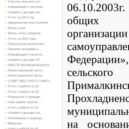
Участие сельского по...
06.10.2003
информация о закупках
справки о доходах му...
общих 
Отчет за 2013 год
официальные выступления
Жизнь села
организа
Жизнь села ( продолж...
Отчет за 2014 года
самоуправле
Прокуратура разъясняет
Правила застройки и ...
Информация о качеств...
Федерац
справки о доходах 20...
РЕЕСТР МУНИЦИПАЛЬНОГ...
сельско
Инвестиционный паспо...
Инвестиционный паспо...
Прималкинс
СОВЕТ МЕСТНОГО САМОУ...
Отчет о работе за 20...
Отчет о работе за 20...
Прохладненс
Извещение о проведе...
план график закупок ...
муниципаль
отчет о работе по об...
справки о доходах му...
Объявление о проведе...
на основан
Вакансии
отчет о работе по об...