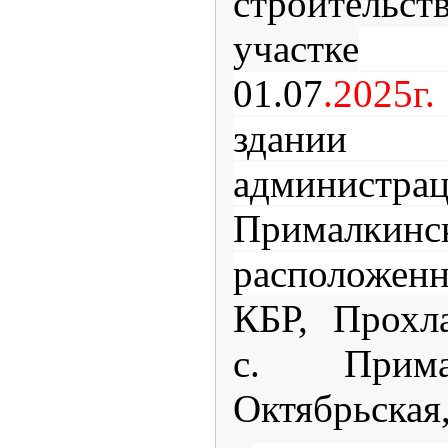
строительс
участке
на
01.07
.2025
здани
админис
Прималкинск
расположен
КБР, Прохл
с. Прима
Октябрьская,