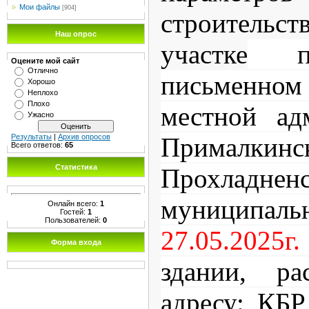
Мои файлы
[904]
строительс
Наш опрос
участке
пр
Оцените мой сайт
Отлично
письменно
Хорошо
Неплохо
Плохо
местной ад
Ужасно
Результаты
|
Архив опросов
Прималкинс
Всего ответов:
65
Статистика
Прохладненс
муниципал
Онлайн всего:
1
Гостей:
1
Пользователей:
0
27.05.2025г.
Форма входа
здании, ра
адресу: КБР