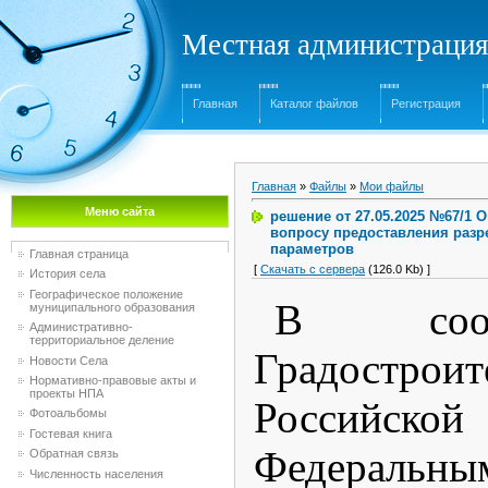
Местная администрация
Главная
Каталог файлов
Регистрация
Главная
»
Файлы
»
Мои файлы
Меню сайта
решение от 27.05.2025 №67/1
вопросу предоставления разр
параметров
Главная страница
[
Скачать с сервера
(126.0 Kb) ]
История села
Географическое положение
В соот
муниципального образования
Административно-
территориальное деление
Градострои
Новости Села
Нормативно-правовые акты и
проекты НПА
Российск
Фотоальбомы
Гостевая книга
Федеральн
Обратная связь
Численность населения