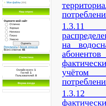
территори
Мои файлы
[904]
потреблени
Наш опрос
Оцените мой сайт
1.3.1
Отлично
Хорошо
Неплохо
распределе
Плохо
Ужасно
на водосн
Результаты
|
Архив опросов
Всего ответов:
65
абонент
Статистика
фактичес
учётом п
Онлайн всего:
1
Гостей:
1
Пользователей:
0
потреблени
Форма входа
1.3.12
фактическ