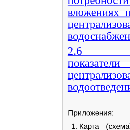
потребност
вложениях п
централизо
водоснабже
2.6 Раз
показат
централизо
водоотведе
Приложения:
Карта (схем