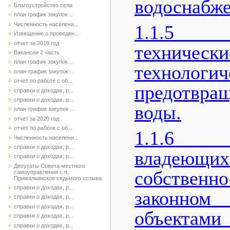
водоснабже
Благоустройство села
план график закупок ...
Численность населени...
1.1.5 
Извещение о проведен...
отчет за 2019 год
техн
Вакансии 2 часть
план график закупок ...
технологи
план-график закупок ...
отчет по работе с об...
предотвра
справки о доходах, р...
справки о доходах, р...
воды.
план-график закупок ...
отчет за 2020 год
отчет по работе с об...
1.1.6 П
Численность населени...
справки о доходах, р...
владею
справки о доходах, р...
Депутаты Совета местного
собственн
самоуправления с.п.
Прималкинское седьмого созыва
справки о доходах, р...
законн
справки о доходах, р...
справки о доходах, р...
объектами
справки о доходах, р...
справки о доходах, р...