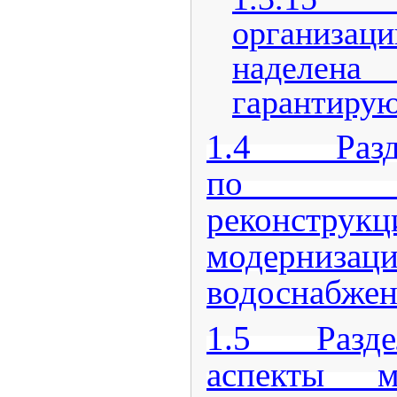
организ
наделе
гарантирую
1.4 Разде
по стро
реконс
модерниз
водоснабже
1.5 Раздел
аспекты м