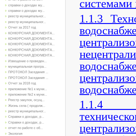
системами 
справки о доходах му...
справки о доходах му...
1.1.3 Тех
реестр муниципальног...
реестр муниципальног...
водосна
Отчет за 2017 год
КОНКУРСНАЯ ДОКУМЕНТА...
централ
КОНКУРСНАЯ ДОКУМЕНТА...
КОНКУРСНАЯ ДОКУМЕНТА...
нецентрали
КОНКУРСНАЯ ДОКУМЕНТА...
КОНКУРСНАЯ ДОКУМЕНТА...
Извещение о проведен...
водоснаб
муниципальная програ...
ПРОТОКОЛ Заседания ...
централи
ПРОТОКОЛ Заседания ...
Отчет за 2018 год
водоснабже
приложение №1 к муни...
приложение №2 к муни...
1.1.4 
Реестр закупок, осущ...
Жизнь села ( продолж...
реестр муниципальног...
техническ
Справки о доходах, р...
Справки о доходах, р...
централи
отчет по работе с об...
Экология