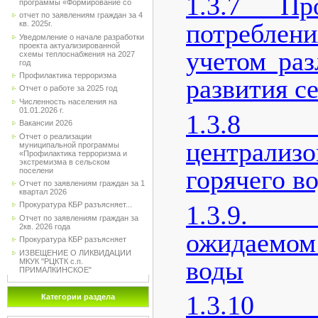
1.3.7 Про
программы «Формирование со
отчет по заявлениям граждан за 4
потреблени
кв. 2025г.
Уведомление о начале разработки
проекта актуализированной
учетом ра
схемы теплоснабжения на 2027
год
Профилактика терроризма
развития се
Отчет о работе за 2025 год
Численность населения на
01.01.2026 г.
1.3.8
Вакансии 2026
Отчет о реализации
централиз
муниципальной программы
«Профилактика терроризма и
экстремизма в сельском
горячего в
поселени
Отчет по заявлениям граждан за 1
квартал 2026
1.3.9.
Прокуратура КБР разъясняет...
Отчет по заявлениям граждан за
2кв. 2026 года
ожидаемо
Прокуратура КБР разъясняет
ИЗВЕЩЕНИЕ О ЛИКВИДАЦИИ
воды
МКУК "РЦКТК с.п.
ПРИМАЛКИНСКОЕ"
1.3.1
Категории раздела