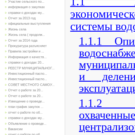
1.1 Разд
Участие сельского по...
информация о закупках
экономиче
справки о доходах му...
Отчет за 2013 год
системы вод
официальные выступления
Жизнь села
Жизнь села ( продолж...
1.1.1 Опи
Отчет за 2014 года
Прокуратура разъясняет
водоснабж
Правила застройки и ...
Информация о качеств...
муниципал
справки о доходах 20...
РЕЕСТР МУНИЦИПАЛЬНОГ...
и делени
Инвестиционный паспо...
Инвестиционный паспо...
эксплуатац
СОВЕТ МЕСТНОГО САМОУ...
Отчет о работе за 20...
Отчет о работе за 20...
1.1.2 Т
Извещение о проведе...
план график закупок ...
охваченны
отчет о работе по об...
справки о доходах му...
централиз
Объявление о проведе...
Вакансии
отчет о работе по об...