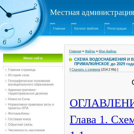
Местная администрация
Главная
Каталог файлов
Регистрация
Главная
»
Файлы
»
Мои файлы
Меню сайта
СХЕМА ВОДОСНАБЖЕНИЯ И 
ПРИМАЛКИНСКОЕ до 2029 года 
[
Скачать с сервера
(214.2 Kb) ]
Главная страница
История села
Географическое положение
муниципального образования
Административно-
территориальное деление
ОГЛАВЛЕН
Новости Села
Нормативно-правовые акты и
проекты НПА
Фотоальбомы
Глава 1. Схе
Гостевая книга
Обратная связь
Численность населения