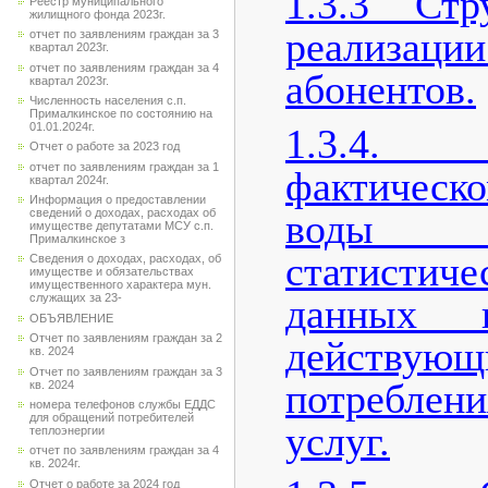
1.3.3 Стр
Реестр муниципального
жилищного фонда 2023г.
реализаци
отчет по заявлениям граждан за 3
квартал 2023г.
отчет по заявлениям граждан за 4
абонентов.
квартал 2023г.
Численность населения с.п.
Прималкинское по состоянию на
01.01.2024г.
1.3.4.
Отчет о работе за 2023 год
отчет по заявлениям граждан за 1
фактичес
квартал 2024г.
Информация о предоставлении
воды 
сведений о доходах, расходах об
имуществе депутатами МСУ с.п.
Прималкинское з
статистич
Сведения о доходах, расходах, об
имуществе и обязательствах
имущественного характера мун.
данных 
служащих за 23-
ОБЪЯВЛЕНИЕ
Отчет по заявлениям граждан за 2
действую
кв. 2024
Отчет по заявлениям граждан за 3
потреблен
кв. 2024
номера телефонов службы ЕДДС
для обращений потребителей
услуг.
теплоэнергии
отчет по заявлениям граждан за 4
кв. 2024г.
Отчет о работе за 2024 год