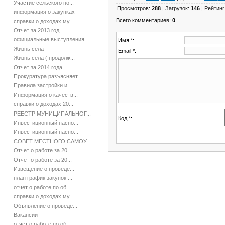
Участие сельского по...
Просмотров
:
288
|
Загрузок
:
146
|
Рейтинг
информация о закупках
Всего комментариев
:
0
справки о доходах му...
Отчет за 2013 год
официальные выступления
Имя *:
Жизнь села
Email *:
Жизнь села ( продолж...
Отчет за 2014 года
Прокуратура разъясняет
Правила застройки и ...
Информация о качеств...
справки о доходах 20...
РЕЕСТР МУНИЦИПАЛЬНОГ...
Код *:
Инвестиционный паспо...
Инвестиционный паспо...
СОВЕТ МЕСТНОГО САМОУ...
Отчет о работе за 20...
Отчет о работе за 20...
Извещение о проведе...
план график закупок ...
отчет о работе по об...
справки о доходах му...
Объявление о проведе...
Вакансии
отчет о работе по об...