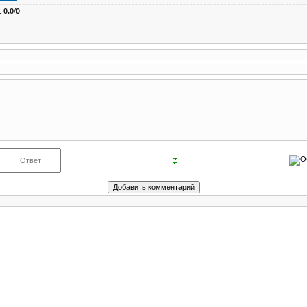
:
0.0
/
0