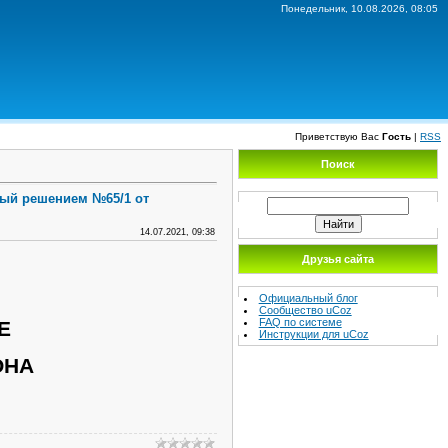
Понедельник, 10.08.2026, 08:05
Приветствую Вас
Гость
|
RSS
Поиск
ный решением №65/1 от
14.07.2021, 09:38
Друзья сайта
Официальный блог
Сообщество uCoz
FAQ по системе
Е
Инструкции для uCoz
ОНА