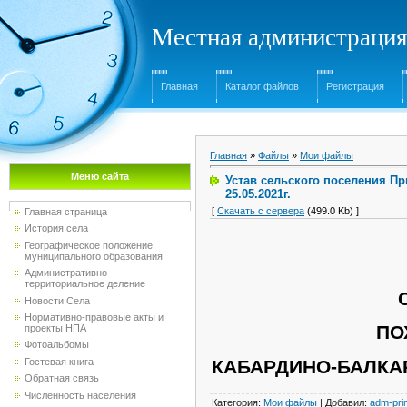
Местная администрация
Главная
Каталог файлов
Регистрация
Главная
»
Файлы
»
Мои файлы
Меню сайта
Устав сельского поселения П
25.05.2021г.
[
Скачать с сервера
(499.0 Kb) ]
Главная страница
История села
Географическое положение
муниципального образования
Административно-
территориальное деление
Новости Села
Нормативно-правовые акты и
ПО
проекты НПА
Фотоальбомы
Гостевая книга
КАБАРДИНО-БАЛКА
Обратная связь
Численность населения
Категория
:
Мои файлы
|
Добавил
:
adm-pri