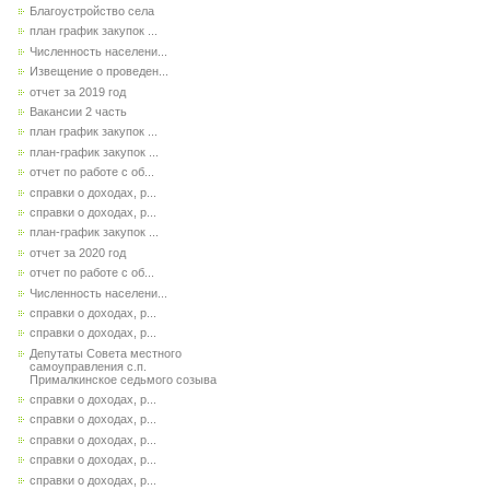
Благоустройство села
план график закупок ...
Численность населени...
Извещение о проведен...
отчет за 2019 год
Вакансии 2 часть
план график закупок ...
план-график закупок ...
отчет по работе с об...
справки о доходах, р...
справки о доходах, р...
план-график закупок ...
отчет за 2020 год
отчет по работе с об...
Численность населени...
справки о доходах, р...
справки о доходах, р...
Депутаты Совета местного
самоуправления с.п.
Прималкинское седьмого созыва
справки о доходах, р...
справки о доходах, р...
справки о доходах, р...
справки о доходах, р...
справки о доходах, р...