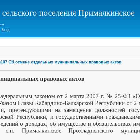
 сельского поселения Прималкинское
Вход
 №107 Об отмене отдельных муниципальных правовых актов
униципальных правовых актов
ральным законом от 2 марта 2007 г. № 25-ФЗ «О 
Указом Главы Кабардино-Балкарской Республики от 2 
ми, претендующими на замещение должностей госу
рской Республики, и государственными граждански
ведений о доходах, об имуществе и обязательствах им
я с.п. Прималкинское Прохладненского муниц