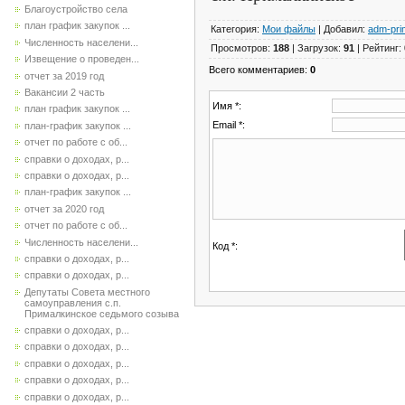
Благоустройство села
план график закупок ...
Категория
:
Мои файлы
|
Добавил
:
adm-pri
Численность населени...
Просмотров
:
188
|
Загрузок
:
91
|
Рейтинг
:
Извещение о проведен...
Всего комментариев
:
0
отчет за 2019 год
Вакансии 2 часть
Имя *:
план график закупок ...
Email *:
план-график закупок ...
отчет по работе с об...
справки о доходах, р...
справки о доходах, р...
план-график закупок ...
отчет за 2020 год
отчет по работе с об...
Численность населени...
Код *:
справки о доходах, р...
справки о доходах, р...
Депутаты Совета местного
самоуправления с.п.
Прималкинское седьмого созыва
справки о доходах, р...
справки о доходах, р...
справки о доходах, р...
справки о доходах, р...
справки о доходах, р...