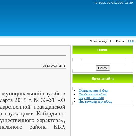
Четверг, 06.08.2026, 11:29
Приветствую Вас
Гость
|
RSS
Поиск
28.12.2022, 11:41
Друзья сайта
Официальный блог
муниципальной службе в
Сообщество uCoz
FAQ по системе
марта 2015 г. № 33-УГ «О
Инструкции для uCoz
дарственной гражданской
ми служащими Кабардино-
ущественного характера»,
ипального района КБР,