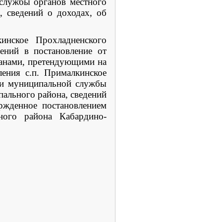
службы органов местного
, сведений о доходах, об
кинское Прохладненского
ний в постановление от
данами, претендующими на
ения с.п. Прималкинское
ти муниципальной службы
ального района, сведений
ержденное постановлением
ного района Кабардино-