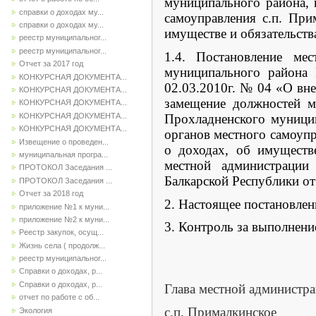
муниципального района,
справки о доходах му...
самоуправления с.п. При
справки о доходах му...
имуществе и обязательств
реестр муниципальног...
реестр муниципальног...
1.4. Постановление мес
Отчет за 2017 год
муниципального района
КОНКУРСНАЯ ДОКУМЕНТА...
02.03.2010г. № 04 «О вн
КОНКУРСНАЯ ДОКУМЕНТА...
замещение должностей м
КОНКУРСНАЯ ДОКУМЕНТА...
КОНКУРСНАЯ ДОКУМЕНТА...
Прохладненского муници
КОНКУРСНАЯ ДОКУМЕНТА...
органов местного самоуп
Извещение о проведен...
о доходах, об имуществе
муниципальная програ...
местной администрации
ПРОТОКОЛ Заседания ...
Балкарской Республики от
ПРОТОКОЛ Заседания ...
Отчет за 2018 год
2. Настоящее постановлен
приложение №1 к муни...
приложение №2 к муни...
3. Контроль за выполнени
Реестр закупок, осущ...
Жизнь села ( продолж...
реестр муниципальног...
Справки о доходах, р...
Справки о доходах, р...
Глава местной администр
отчет по работе с об...
с.п. Примал
Экология