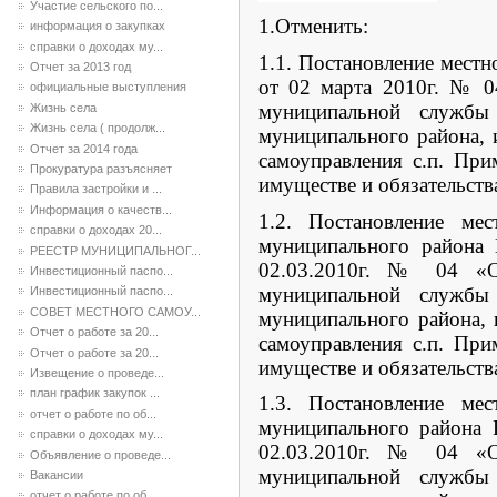
Участие сельского по...
1.Отменить:
информация о закупках
справки о доходах му...
1.1. Постановление мест
Отчет за 2013 год
от 02 марта 2010г. № 0
официальные выступления
муниципальной службы 
Жизнь села
Жизнь села ( продолж...
муниципального района,
Отчет за 2014 года
самоуправления с.п. При
Прокуратура разъясняет
имуществе и обязательств
Правила застройки и ...
Информация о качеств...
1.2. Постановление мес
справки о доходах 20...
муниципального района
РЕЕСТР МУНИЦИПАЛЬНОГ...
02.03.2010г. № 04 «О
Инвестиционный паспо...
муниципальной службы 
Инвестиционный паспо...
СОВЕТ МЕСТНОГО САМОУ...
муниципального района,
Отчет о работе за 20...
самоуправления с.п. При
Отчет о работе за 20...
имуществе и обязательств
Извещение о проведе...
план график закупок ...
1.3. Постановление мес
отчет о работе по об...
муниципального района 
справки о доходах му...
02.03.2010г. № 04 «О
Объявление о проведе...
муниципальной службы 
Вакансии
отчет о работе по об...