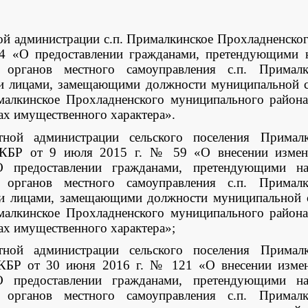
ной администрации с.п. Прималкинское Прохладненско
4 «О предоставлении гражданами, претендующими 
органов местного самоуправления с.п. Прималк
 и лицами, замещающими должности муниципальной с
малкинское Прохладненского муниципального района
ах имущественного характера».
тной администрации сельского поселения Примал
 КБР от 9 июля 2015 г. № 59 «О внесении измене
 предоставлении гражданами, претендующими на
органов местного самоуправления с.п. Прималк
 и лицами, замещающими должности муниципальной 
малкинское Прохладненского муниципального района
ах имущественного характера»;
тной администрации сельского поселения Примал
КБР от 30 июня 2016 г. № 121 «О внесении измен
 предоставлении гражданами, претендующими на
органов местного самоуправления с.п. Прималк