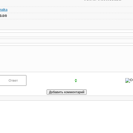
malka
0.0
/
0