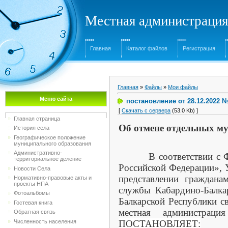
Местная администрация
Главная
Каталог файлов
Регистрация
Главная
»
Файлы
»
Мои файлы
Меню сайта
постановление от 28.12.2022
[
Скачать с сервера
(53.0 Kb) ]
Главная страница
Об отмене отдельных м
История села
Географическое положение
муниципального образования
Административно-
В соответствии с Феде
территориальное деление
Российской Федерации», 
Новости Села
представлении граждана
Нормативно-правовые акты и
проекты НПА
службы Кабардино-Балка
Фотоальбомы
Балкарской Республики с
Гостевая книга
местная администраци
Обратная связь
Численность населения
ПОСТАНОВЛЯЕТ: