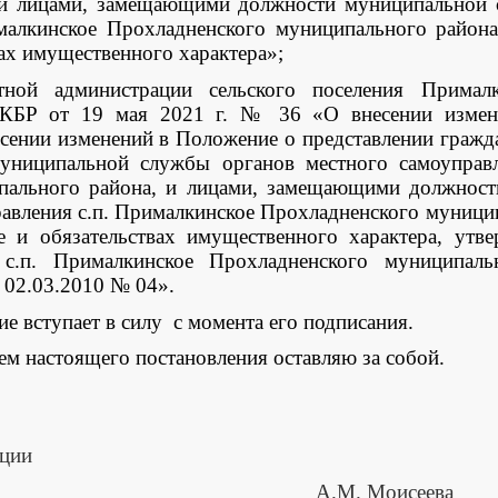
 и лицами, замещающими должности муниципальной 
малкинское Прохладненского муниципального района
ах имущественного характера»;
тной администрации сельского поселения Примал
 КБР от 19 мая 2021 г. № 36 «О внесении измене
есении изменений в Положение о представлении граж
униципальной службы органов местного самоуправл
пального района, и лицами, замещающими должнос
равления с.п. Прималкинское Прохладненского муницип
 и обязательствах имущественного характера, утв
 с.п. Прималкинское Прохладненского муниципаль
 02.03.2010 № 04».
ие вступает в силу с момента его подписания.
ем настоящего постановления оставляю за собой.
ации
кинское А.М. Моисеева