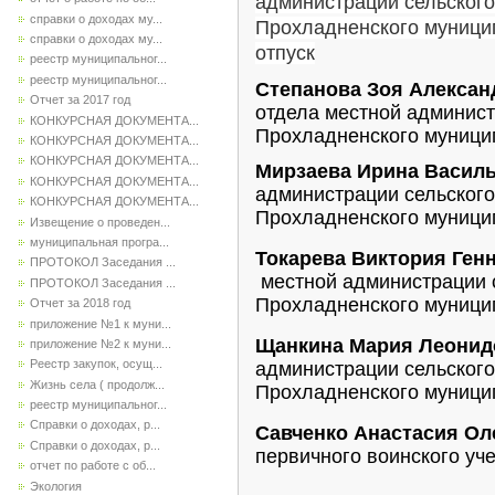
администрации сельског
справки о доходах му...
Прохладненского муници
справки о доходах му...
отпуск
реестр муниципальног...
реестр муниципальног...
Степанова Зоя Алексан
Отчет за 2017 год
отдела местной админист
КОНКУРСНАЯ ДОКУМЕНТА...
Прохладненского муници
КОНКУРСНАЯ ДОКУМЕНТА...
КОНКУРСНАЯ ДОКУМЕНТА...
Мирзаева Ирина Васил
КОНКУРСНАЯ ДОКУМЕНТА...
администрации сельског
КОНКУРСНАЯ ДОКУМЕНТА...
Прохладненского муници
Извещение о проведен...
муниципальная програ...
Токарева Виктория Ген
ПРОТОКОЛ Заседания ...
местной администрации 
ПРОТОКОЛ Заседания ...
Прохладненского муници
Отчет за 2018 год
приложение №1 к муни...
Щанкина Мария Леони
приложение №2 к муни...
Реестр закупок, осущ...
администрации сельског
Жизнь села ( продолж...
Прохладненского муници
реестр муниципальног...
Справки о доходах, р...
Савченко Анастасия Ол
Справки о доходах, р...
первичного воинского уч
отчет по работе с об...
Экология