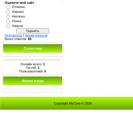
Оцените мой сайт
Отлично
Хорошо
Неплохо
Плохо
Ужасно
Результаты
|
Архив опросов
Всего ответов:
65
Статистика
Онлайн всего:
1
Гостей:
1
Пользователей:
0
Форма входа
Copyright MyCorp © 2026