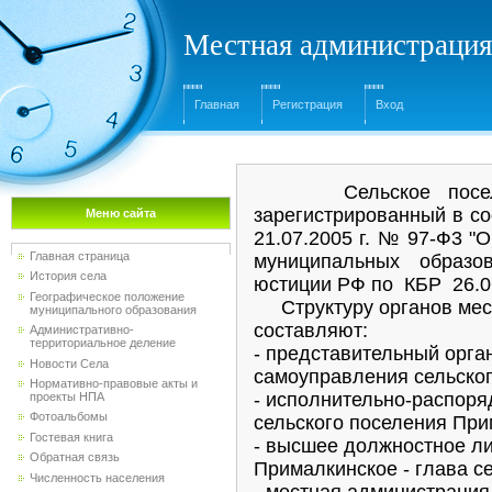
Местная администрация
Главная
Регистрация
Вход
Сельское поселени
зарегистрированный в со
Меню сайта
21.07.2005 г. № 97-Ф3 "
Главная страница
муниципальных образо
История села
юстиции РФ по КБР 26.0
Географическое положение
Структуру органов мест
муниципального образования
составляют:
Административно-
территориальное деление
- представительный орга
Новости Села
самоуправления сельско
Нормативно-правовые акты и
- исполнительно-распоря
проекты НПА
Фотоальбомы
сельского поселения При
Гостевая книга
- высшее должностное ли
Обратная связь
Прималкинское - глава с
Численность населения