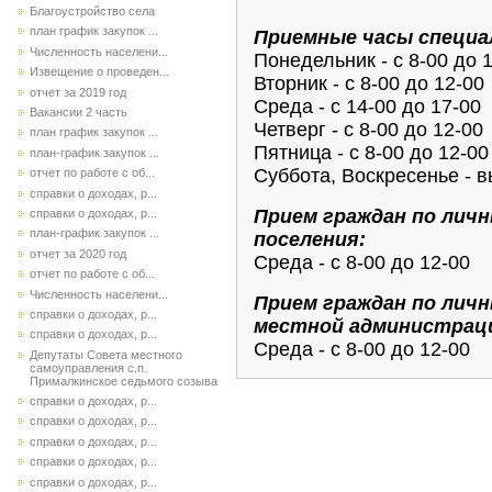
Благоустройство села
план график закупок ...
Приемные часы специа
Численность населени...
Понедельник - с 8-00 до 
Извещение о проведен...
Вторник - с 8-00 до 12-00
отчет за 2019 год
Среда - с 14-00 до 17-00
Вакансии 2 часть
Четверг - с 8-00 до 12-00
план график закупок ...
Пятница - с 8-00 до 12-00
план-график закупок ...
Суббота, Воскресенье - 
отчет по работе с об...
справки о доходах, р...
Прием граждан по личн
справки о доходах, р...
план-график закупок ...
поселения:
отчет за 2020 год
Среда - с 8-00 до 12-00
отчет по работе с об...
Численность населени...
Прием граждан по лич
справки о доходах, р...
местной администрац
справки о доходах, р...
Среда - с 8-00 до 12-00
Депутаты Совета местного
самоуправления с.п.
Прималкинское седьмого созыва
справки о доходах, р...
справки о доходах, р...
справки о доходах, р...
справки о доходах, р...
справки о доходах, р...