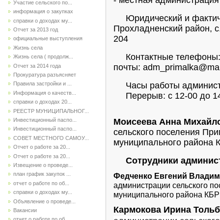
- местная администраци
Участие сельского по...
информация о закупках
Юридический и фактичес
справки о доходах му...
Прохладненский район, с.
Отчет за 2013 год
204
официальные выступления
Жизнь села
Контактные телефоны: (8
Жизнь села ( продолж...
почты: adm_primalka@mai
Отчет за 2014 года
Прокуратура разъясняет
Часы работы администра
Правила застройки и ...
Информация о качеств...
Перерыв: с 12-00 до 14
справки о доходах 20...
РЕЕСТР МУНИЦИПАЛЬНОГ...
Инвестиционный паспо...
Моисеева Анна Михайл
Инвестиционный паспо...
сельского поселения Пр
СОВЕТ МЕСТНОГО САМОУ...
муниципального района 
Отчет о работе за 20...
Отчет о работе за 20...
Сотрудники админист
Извещение о проведе...
план график закупок ...
Федченко Евгений Влади
отчет о работе по об...
администрации сельского п
справки о доходах му...
муниципального района КБР
Объявление о проведе...
Кармокова Ирина Толь
Вакансии
отчет о работе по об...