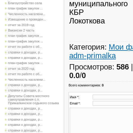
муниципа
Благоустройство села
план график закупок ...
КБР
Численность населени...
Локоткова
Извещение о проведен...
отчет за 2019 год
Вакансии 2 часть
план график закупок ...
план-график закупок ...
Категория
:
Мои ф
отчет по работе с об...
справки о доходах, р...
adm-primalka
справки о доходах, р...
план-график закупок ...
Просмотров
:
586
отчет за 2020 год
0.0
/
0
отчет по работе с об...
Численность населени...
справки о доходах, р...
Всего комментариев
:
0
справки о доходах, р...
Депутаты Совета местного
Имя *:
самоуправления с.п.
Прималкинское седьмого созыва
Email *:
справки о доходах, р...
справки о доходах, р...
справки о доходах, р...
справки о доходах, р...
справки о доходах, р...