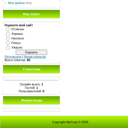
Мои файлы
[904]
Наш опрос
Оцените мой сайт
Отлично
Хорошо
Неплохо
Плохо
Ужасно
Результаты
|
Архив опросов
Всего ответов:
65
Статистика
Онлайн всего:
1
Гостей:
1
Пользователей:
0
Форма входа
Copyright MyCorp © 2026