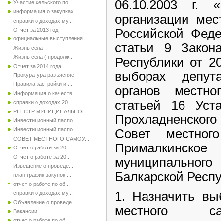
06.10.2003 г.
Участие сельского по...
информация о закупках
организации мес
справки о доходах му...
Отчет за 2013 год
Российской Феде
официальные выступления
статьи 9 Закона
Жизнь села
Жизнь села ( продолж...
Республики от 2
Отчет за 2014 года
выборах депута
Прокуратура разъясняет
Правила застройки и ...
органов местно
Информация о качеств...
статьей 16 Уста
справки о доходах 20...
РЕЕСТР МУНИЦИПАЛЬНОГ...
Прохладненского
Инвестиционный паспо...
Инвестиционный паспо...
Совет местного
СОВЕТ МЕСТНОГО САМОУ...
Прималкинско
Отчет о работе за 20...
Отчет о работе за 20...
муниципальног
Извещение о проведе...
Балкарской Респ
план график закупок ...
отчет о работе по об...
1. Назначить вы
справки о доходах му...
Объявление о проведе...
местного са
Вакансии
отчет о работе по об...