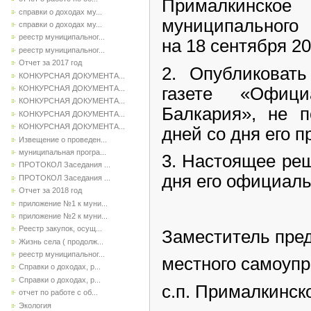
Прималкинско
справки о доходах му...
муниципального 
справки о доходах му...
реестр муниципальног...
на 18 сентября 20
реестр муниципальног...
Отчет за 2017 год
2. Опубликоват
КОНКУРСНАЯ ДОКУМЕНТА...
газете «Офиц
КОНКУРСНАЯ ДОКУМЕНТА...
КОНКУРСНАЯ ДОКУМЕНТА...
Балкария», не п
КОНКУРСНАЯ ДОКУМЕНТА...
КОНКУРСНАЯ ДОКУМЕНТА...
дней со дня его п
Извещение о проведен...
муниципальная програ...
3. Настоящее реш
ПРОТОКОЛ Заседания ...
дня его официаль
ПРОТОКОЛ Заседания ...
Отчет за 2018 год
приложение №1 к муни...
приложение №2 к муни...
Реестр закупок, осущ...
Заместитель пре
Жизнь села ( продолж...
реестр муниципальног...
местного самоуп
Справки о доходах, р...
Справки о доходах, р...
с.п. Прималкинск
отчет по работе с об...
Экология