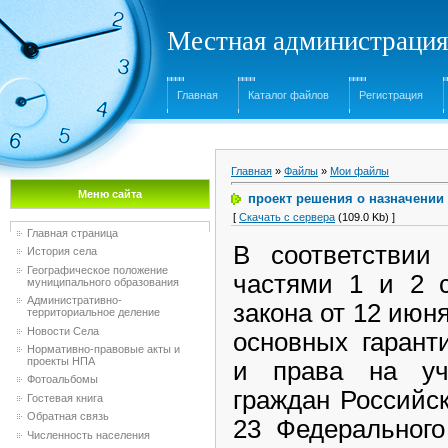
Местная администрация
Главная
Каталог файлов
Регистрация
Главная
»
Файлы
»
Мои файлы
Меню сайта
проект решения о назначении
[
Скачать с сервера
(109.0 Kb) ]
Главная страница
В соответствии
История села
Географическое положение
частями 1 и 2 с
муниципального образования
Административно-
закона от 12 июн
территориальное деление
Новости Села
основных гарант
Нормативно-правовые акты и
проекты НПА
и права на уч
Фотоальбомы
граждан Российс
Гостевая книга
Обратная связь
23 Федеральног
Численность населения