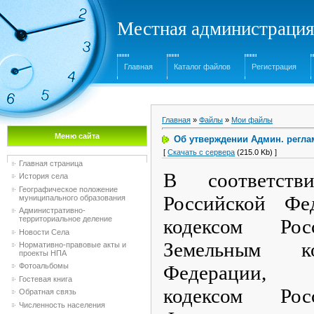
Местная администрация
Главная
Каталог файлов
Регистрация
Главная
»
Файлы
»
Мои файлы
Меню сайта
Об утверждении Админ. регла
[
Скачать с сервера
(215.0 Kb) ]
Главная страница
В соответств
История села
Географическое положение
Российской Фе
муниципального образования
Административно-
территориальное деление
кодексом Рос
Новости Села
Земельным ко
Нормативно-правовые акты и
проекты НПА
Федерации, 
Фотоальбомы
Гостевая книга
кодексом Рос
Обратная связь
Численность населения