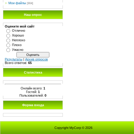
Мои файлы
[904]
Наш опрос
Оцените мой сайт
Отлично
Хорошо
Неплохо
Плохо
Ужасно
Результаты
|
Архив опросов
Всего ответов:
65
Статистика
Онлайн всего:
1
Гостей:
1
Пользователей:
0
Форма входа
Copyright MyCorp © 2026