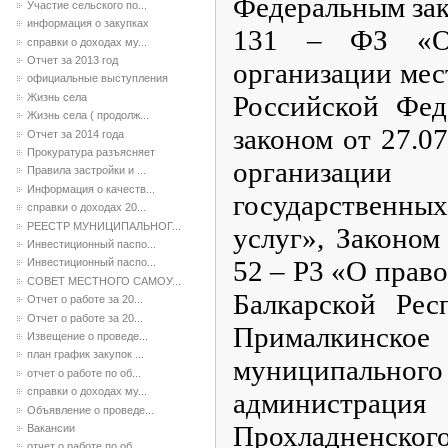
Федеральным зак
Участие сельского по...
информация о закупках
131 – ФЗ «О
справки о доходах му...
Отчет за 2013 год
организации мес
официальные выступления
Российской Фед
Жизнь села
Жизнь села ( продолж...
законом от 27.0
Отчет за 2014 года
Прокуратура разъясняет
организаци
Правила застройки и ...
Информация о качеств...
государствен
справки о доходах 20...
РЕЕСТР МУНИЦИПАЛЬНОГ...
услуг», Законом
Инвестиционный паспо...
52 – Р3 «О прав
Инвестиционный паспо...
СОВЕТ МЕСТНОГО САМОУ...
Балкарской Респ
Отчет о работе за 20...
Отчет о работе за 20...
Прималкинско
Извещение о проведе...
план график закупок ...
муниципально
отчет о работе по об...
справки о доходах му...
администрация
Объявление о проведе...
Прохладненск
Вакансии
отчет о работе по об...