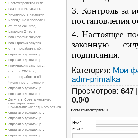
Благоустройство села
3. Контроль за 
план график закупок ...
Численность населени...
постановления о
Извещение о проведен...
отчет за 2019 год
4. Настоящее по
Вакансии 2 часть
план график закупок ...
законную си
план-график закупок ...
отчет по работе с об...
подписания.
справки о доходах, р...
справки о доходах, р...
план-график закупок ...
Категория
:
Мои ф
отчет за 2020 год
adm-primalka
отчет по работе с об...
Численность населени...
справки о доходах, р...
Просмотров
:
647
справки о доходах, р...
0.0
/
0
Депутаты Совета местного
самоуправления с.п.
Прималкинское седьмого созыва
Всего комментариев
:
0
справки о доходах, р...
справки о доходах, р...
Имя *:
справки о доходах, р...
Email *:
справки о доходах, р...
справки о доходах, р...