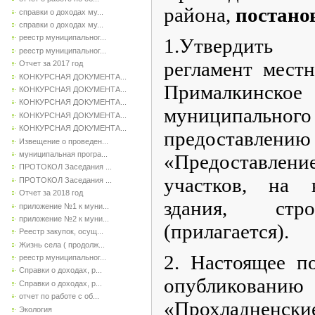
района,
постано
справки о доходах му...
справки о доходах му...
реестр муниципальног...
1.Утвердить
реестр муниципальног...
регламент местн
Отчет за 2017 год
КОНКУРСНАЯ ДОКУМЕНТА...
Прималкинско
КОНКУРСНАЯ ДОКУМЕНТА...
КОНКУРСНАЯ ДОКУМЕНТА...
муниципаль
КОНКУРСНАЯ ДОКУМЕНТА...
КОНКУРСНАЯ ДОКУМЕНТА...
предоставлению
Извещение о проведен...
муниципальная програ...
«Предоставлени
ПРОТОКОЛ Заседания ...
участков, на 
ПРОТОКОЛ Заседания ...
Отчет за 2018 год
здания, стро
приложение №1 к муни...
приложение №2 к муни...
(прилагается).
Реестр закупок, осущ...
Жизнь села ( продолж...
2. Настоящее п
реестр муниципальног...
Справки о доходах, р...
опубликов
Справки о доходах, р...
отчет по работе с об...
«Прохладненские
Экология