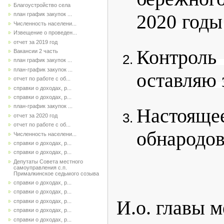
Благоустройство села
2020 год
план график закупок ...
Численность населени...
Извещение о проведен...
отчет за 2019 год
Контроль
Вакансии 2 часть
план график закупок ...
план-график закупок ...
оставляю 
отчет по работе с об...
справки о доходах, р...
справки о доходах, р...
план-график закупок ...
Настояще
отчет за 2020 год
отчет по работе с об...
обнародов
Численность населени...
справки о доходах, р...
справки о доходах, р...
Депутаты Совета местного
самоуправления с.п.
Прималкинское седьмого созыва
справки о доходах, р...
справки о доходах, р...
И.о. главы 
справки о доходах, р...
справки о доходах, р...
справки о доходах, р...