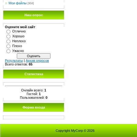
Мои файлы
[904]
Наш опрос
Оцените мой сайт
Отлично
Хорошо
Неплохо
Плохо
Ужасно
Результаты
|
Архив опросов
Всего ответов:
65
Статистика
Онлайн всего:
1
Гостей:
1
Пользователей:
0
Форма входа
Copyright MyCorp © 2026