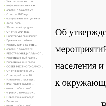
Участие сельского по...
информация о закупках
справки о доходах му...
БЕ
Отчет за 2013 год
официальные выступления
Жизнь села
Жизнь села ( продолж...
Об утвержд
Отчет за 2014 года
Прокуратура разъясняет
Правила застройки и ...
Информация о качеств...
мероприяти
справки о доходах 20...
РЕЕСТР МУНИЦИПАЛЬНОГ...
Инвестиционный паспо...
населения и
Инвестиционный паспо...
СОВЕТ МЕСТНОГО САМОУ...
Отчет о работе за 20...
Отчет о работе за 20...
к окружающе
Извещение о проведе...
план график закупок ...
отчет о работе по об...
справки о доходах му...
Объявление о проведе...
Вакансии
В соотве
отчет о работе по об...