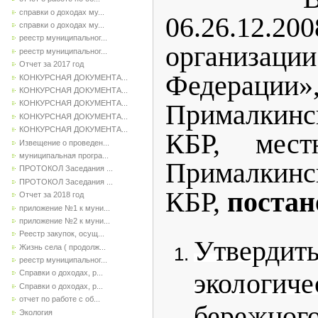
справки о доходах му...
06.26.12.2
справки о доходах му...
реестр муниципальног...
организаци
реестр муниципальног...
Отчет за 2017 год
Федерации
КОНКУРСНАЯ ДОКУМЕНТА...
КОНКУРСНАЯ ДОКУМЕНТА...
КОНКУРСНАЯ ДОКУМЕНТА...
Прималкинс
КОНКУРСНАЯ ДОКУМЕНТА...
КОНКУРСНАЯ ДОКУМЕНТА...
КБР, мест
Извещение о проведен...
муниципальная програ...
Прималкинс
ПРОТОКОЛ Заседания ...
ПРОТОКОЛ Заседания ...
КБР,
постан
Отчет за 2018 год
приложение №1 к муни...
приложение №2 к муни...
Реестр закупок, осущ...
Утверди
Жизнь села ( продолж...
реестр муниципальног...
экологич
Справки о доходах, р...
Справки о доходах, р...
отчет по работе с об...
бережног
Экология