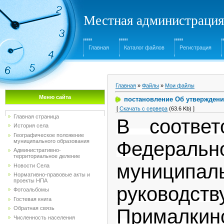
Местная администрация
Главная
Каталог файлов
Регистрация
Главная
»
Файлы
»
Мои файлы
Меню сайта
постановление Об утвержден
[
Скачать с сервера
(63.6 Kb) ]
Главная страница
В соотве
История села
Географическое положение
Федераль
муниципального образования
Административно-
территориальное деление
муниципа
Новости Села
Нормативно-правовые акты и
проекты НПА
руководс
Фотоальбомы
Гостевая книга
Обратная связь
Прималки
Численность населения