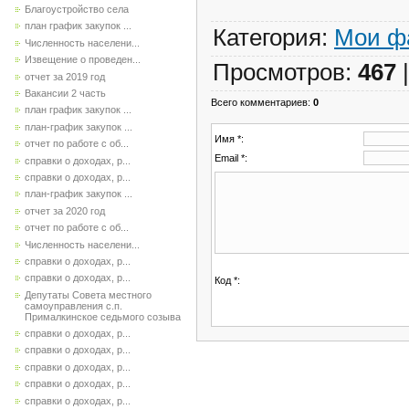
Благоустройство села
план график закупок ...
Категория
:
Мои ф
Численность населени...
Извещение о проведен...
Просмотров
:
467
отчет за 2019 год
Вакансии 2 часть
Всего комментариев
:
0
план график закупок ...
план-график закупок ...
Имя *:
отчет по работе с об...
Email *:
справки о доходах, р...
справки о доходах, р...
план-график закупок ...
отчет за 2020 год
отчет по работе с об...
Численность населени...
справки о доходах, р...
справки о доходах, р...
Код *:
Депутаты Совета местного
самоуправления с.п.
Прималкинское седьмого созыва
справки о доходах, р...
справки о доходах, р...
справки о доходах, р...
справки о доходах, р...
справки о доходах, р...