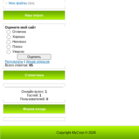
Мои файлы
[904]
Наш опрос
Оцените мой сайт
Отлично
Хорошо
Неплохо
Плохо
Ужасно
Результаты
|
Архив опросов
Всего ответов:
65
Статистика
Онлайн всего:
1
Гостей:
1
Пользователей:
0
Форма входа
Copyright MyCorp © 2026