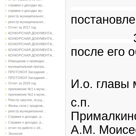
2.Контр
справки о доходах му...
справки о доходах му...
постановле
реестр муниципальног...
реестр муниципальног...
Отчет за 2017 год
КОНКУРСНАЯ ДОКУМЕНТА...
3. Насто
КОНКУРСНАЯ ДОКУМЕНТА...
КОНКУРСНАЯ ДОКУМЕНТА...
после его 
КОНКУРСНАЯ ДОКУМЕНТА...
КОНКУРСНАЯ ДОКУМЕНТА...
Извещение о проведен...
муниципальная програ...
ПРОТОКОЛ Заседания ...
ПРОТОКОЛ Заседания ...
И.о. главы
Отчет за 2018 год
приложение №1 к муни...
приложение №2 к муни...
с.п.
Реестр закупок, осущ...
Жизнь села ( продолж...
Пр
реестр муниципальног...
Справки о доходах, р...
Справки о доходах, р...
А.М. Моисе
отчет по работе с об...
Экология