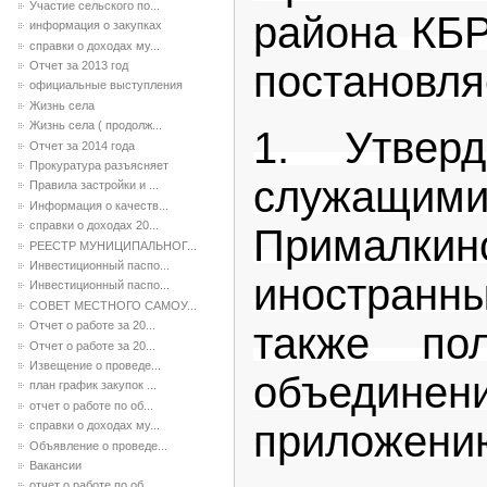
Участие сельского по...
района КБР
информация о закупках
справки о доходах му...
постановля
Отчет за 2013 год
официальные выступления
Жизнь села
Жизнь села ( продолж...
1. Утвер
Отчет за 2014 года
Прокуратура разъясняет
служащими 
Правила застройки и ...
Информация о качеств...
справки о доходах 20...
Прималкинс
РЕЕСТР МУНИЦИПАЛЬНОГ...
Инвестиционный паспо...
иностранны
Инвестиционный паспо...
СОВЕТ МЕСТНОГО САМОУ...
Отчет о работе за 20...
также пол
Отчет о работе за 20...
Извещение о проведе...
объединен
план график закупок ...
отчет о работе по об...
приложению
справки о доходах му...
Объявление о проведе...
Вакансии
отчет о работе по об...