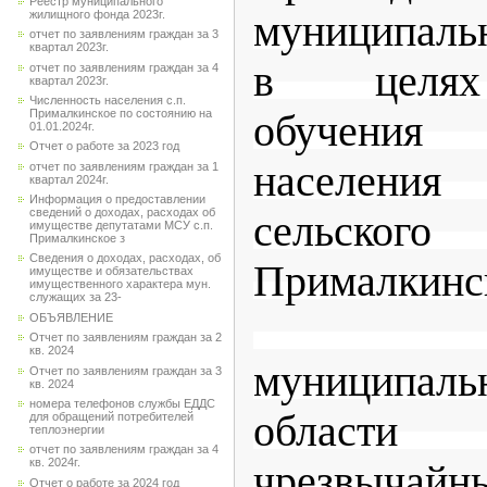
Реестр муниципального
жилищного фонда 2023г.
муниципаль
отчет по заявлениям граждан за 3
квартал 2023г.
в целях
отчет по заявлениям граждан за 4
квартал 2023г.
Численность населения с.п.
Прималкинское по состоянию на
обучения
01.01.2024г.
Отчет о работе за 2023 год
населения
отчет по заявлениям граждан за 1
квартал 2024г.
Информация о предоставлении
сведений о доходах, расходах об
сельско
имуществе депутатами МСУ с.п.
Прималкинское з
Сведения о доходах, расходах, об
Прималкинс
имуществе и обязательствах
имущественного характера мун.
служащих за 23-
Прохла
ОБЪЯВЛЕНИЕ
Отчет по заявлениям граждан за 2
кв. 2024
муниципал
Отчет по заявлениям граждан за 3
кв. 2024
номера телефонов службы ЕДДС
области
для обращений потребителей
теплоэнергии
отчет по заявлениям граждан за 4
кв. 2024г.
чрезвыча
Отчет о работе за 2024 год