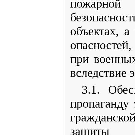
пожарной 
безопасно
объектах, а
опасносте
при военны
вследствие 
3.1. Обе
пропаганду 
гражданс
защиты 