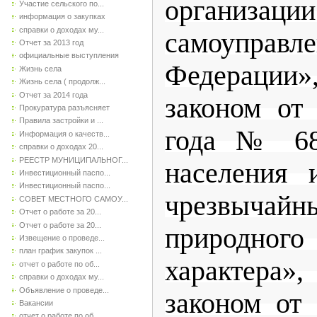
организа
Участие сельского по...
информация о закупках
справки о доходах му...
самоуправле
Отчет за 2013 год
официальные выступления
Федерации
Жизнь села
Жизнь села ( продолж...
Отчет за 2014 года
законом от
Прокуратура разъясняет
Правила застройки и ...
года № 68
Информация о качеств...
справки о доходах 20...
РЕЕСТР МУНИЦИПАЛЬНОГ...
населения 
Инвестиционный паспо...
Инвестиционный паспо...
чрезвыча
СОВЕТ МЕСТНОГО САМОУ...
Отчет о работе за 20...
Отчет о работе за 20...
природного
Извещение о проведе...
план график закупок ...
характера
отчет о работе по об...
справки о доходах му...
Объявление о проведе...
законом от
Вакансии
отчет о работе по об...