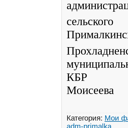
администра
сельско
Прималкинс
Прохладнен
муниципа
КБР
Моисеева
Категория
:
Мои ф
adm-primalka