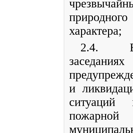
чрезвыча
природного
характера;
2.4. 
заседания
предупрежд
и ликвидац
ситуаций 
пожарной
муниципаль