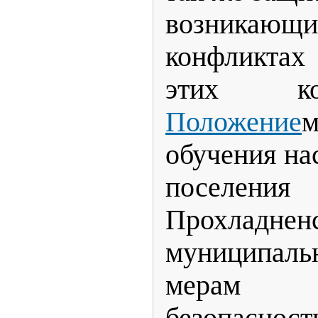
возникающ
конфликтах
этих ко
Положение
м
обучения на
поселения
Прохладнен
муниципа
мерам