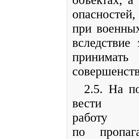
объектах, а
опасносте
при военны
вследствие 
принимат
совершенст
2.5. На п
вести ра
работу
по пропаг