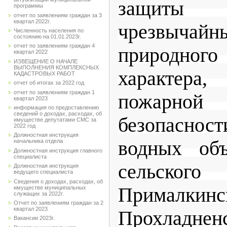
защиты 
программы
отчет по заявлениям граждан за 3
квартал 2022г.
чрезвыча
Численность населения по
состоянию на 01.01.2023г.
отчет по заявлениям граждан 4
природного
квартал 2022
ИЗВЕЩЕНИЕ О НАЧАЛЕ
ВЫПОЛНЕНИЯ КОМПЛЕКСНЫХ
характера
КАДАСТРОВЫХ РАБОТ
отчет об итогах за 2022 год
отчет по заявлениям граждан 1
пожарной 
квартал 2023
информация по предоставлению
сведений о доходах, расходах, об
безопасн
имуществе депутатами СМС за
2022 год
Должностная инструкция
водных объ
начальника отдела
Должностная инструкция главного
специалиста
сельско
Должностная инструкция
ведущего специалиста
Сведения о доходах, расходах, об
Прималкинс
имуществе муниципальных
служащих за 2022г.
Отчет по заявлениям граждан за 2
квартал 2023
Прохладнен
Вакансии 2023г.