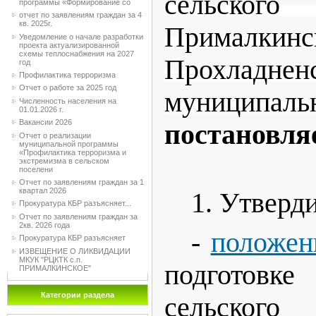
сельско
программы «Формирование со
отчет по заявлениям граждан за 4
кв. 2025г.
Прималкинс
Уведомление о начале разработки
проекта актуализированной
схемы теплоснабжения на 2027
Прохладнен
год
Профилактика терроризма
Отчет о работе за 2025 год
муниципал
Численность населения на
01.01.2026 г.
Вакансии 2026
постановля
Отчет о реализации
муниципальной программы
«Профилактика терроризма и
экстремизма в сельском
поселени
Отчет по заявлениям граждан за 1
квартал 2026
1. Утверди
Прокуратура КБР разъясняет...
Отчет по заявлениям граждан за
2кв. 2026 года
-
положен
Прокуратура КБР разъясняет
ИЗВЕЩЕНИЕ О ЛИКВИДАЦИИ
МКУК "РЦКТК с.п.
подготов
ПРИМАЛКИНСКОЕ"
Категории раздела
сельско