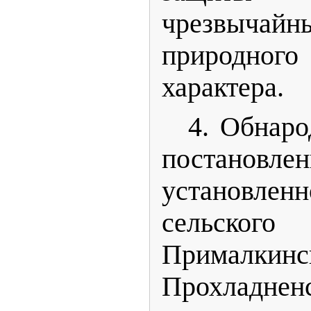
чрезвыча
природного
характера.
4. Обнаро
постановле
установл
сельско
Прималкинс
Прохладнен