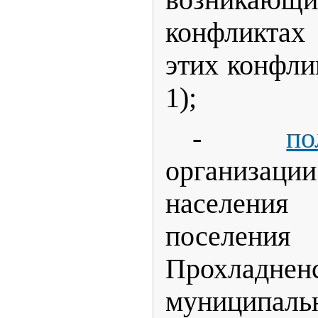
возникающ
конфликтах
этих конфли
1);
-
по
организа
населен
поселения
Прохладнен
муниципа