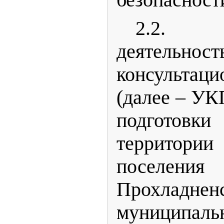
безопасност
2.
деятельн
консультац
(далее – У
подготовк
территор
поселения
Прохладнен
муниципа