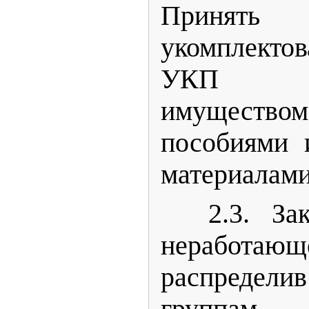
Принят
укомплекто
УК
имущество
пособиями 
материалами
2.3. За
неработаю
распредели
группам