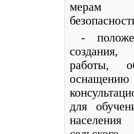
мерам
безопасност
- полож
создания
работы, о
оснащен
консультац
для обучен
населения
сельско