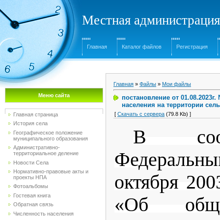
Местная администрация
Главная
Каталог файлов
Регистрация
Главная
»
Файлы
»
Мои файлы
Меню сайта
постановление от 01.08.2023г
населения на территории сел
[
Скачать с сервера
(79.8 Kb) ]
Главная страница
История села
В соо
Географическое положение
муниципального образования
Административно-
Федеральны
территориальное деление
Новости Села
Нормативно-правовые акты и
октября 20
проекты НПА
Фотоальбомы
Гостевая книга
«Об общ
Обратная связь
Численность населения