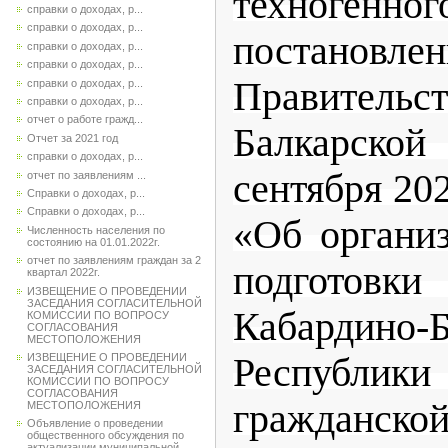
техногенно
справки о доходах, р...
справки о доходах, р...
постановле
справки о доходах, р...
справки о доходах, р...
Правительс
справки о доходах, р...
справки о доходах, р...
отчет о работе гражд...
Балкарской
Отчет за 2021 год
справки о доходах, р...
сентября 20
отчет по заявлениям ...
Справки о доходах, р...
Справки о доходах, р...
«Об органи
Численность населения по
состоянию на 01.01.2022г.
отчет по заявлениям граждан за 2
подготов
квартал 2022г.
ИЗВЕЩЕНИЕ О ПРОВЕДЕНИИ
ЗАСЕДАНИЯ СОГЛАСИТЕЛЬНОЙ
Кабардино-Б
КОМИССИИ ПО ВОПРОСУ
СОГЛАСОВАНИЯ
МЕСТОПОЛОЖЕНИЯ
ИЗВЕЩЕНИЕ О ПРОВЕДЕНИИ
Республи
ЗАСЕДАНИЯ СОГЛАСИТЕЛЬНОЙ
КОМИССИИ ПО ВОПРОСУ
СОГЛАСОВАНИЯ
гражданс
МЕСТОПОЛОЖЕНИЯ
Объявление о проведении
общественного обсуждения по
актуализации муниципальной