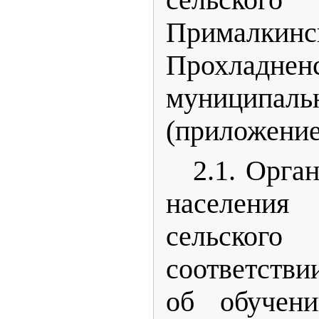
Прималкинс
Прохладнен
муниципа
(приложение
2.1. Орга
населения
сельског
соответств
об обучени