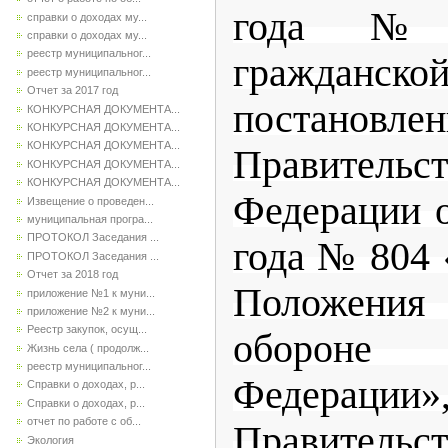
года №
справки о доходах му...
справки о доходах му...
реестр муниципальног...
гражданс
реестр муниципальног...
Отчет за 2017 год
постановле
КОНКУРСНАЯ ДОКУМЕНТА...
КОНКУРСНАЯ ДОКУМЕНТА...
КОНКУРСНАЯ ДОКУМЕНТА...
Правительс
КОНКУРСНАЯ ДОКУМЕНТА...
КОНКУРСНАЯ ДОКУМЕНТА...
Федерации о
Извещение о проведен...
муниципальная програ...
ПРОТОКОЛ Заседания ...
года № 804
ПРОТОКОЛ Заседания ...
Отчет за 2018 год
Положения
приложение №1 к муни...
приложение №2 к муни...
Реестр закупок, осущ...
обороне 
Жизнь села ( продолж...
реестр муниципальног...
Федерации»
Справки о доходах, р...
Справки о доходах, р...
отчет по работе с об...
Правительс
Экология