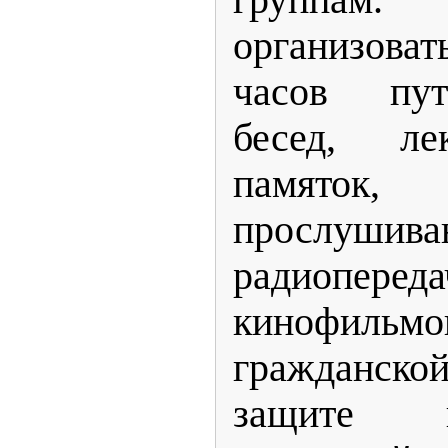
организова
часов пут
бесед, ле
памяток
прослушива
радиопере
кинофильмо
гражданс
защите 