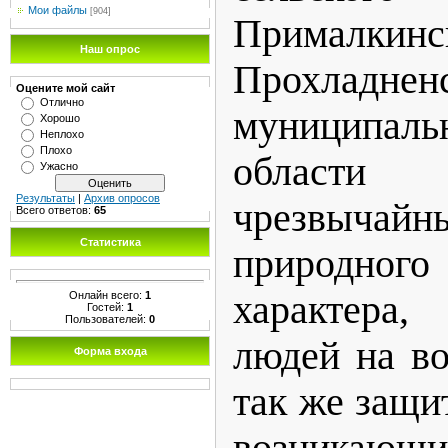
Мои файлы
[904]
Прималкинс
Наш опрос
Прохладнен
Оцените мой сайт
Отлично
муниципал
Хорошо
Неплохо
Плохо
области
Ужасно
Результаты
|
Архив опросов
чрезвыча
Всего ответов:
65
Статистика
природного
характера
Онлайн всего:
1
Гостей:
1
Пользователей:
0
людей на во
Форма входа
так же защи