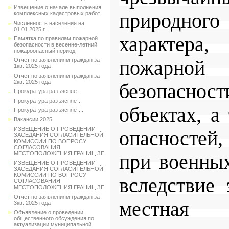
Извещение о начале выполнения
природного
комплексных кадастровых работ
Численность населения на
01.01.2025 г.
характера
Памятка по правилам пожарной
безопасности в весенне-летний
пожароопасный период
пожарной 
Отчет по заявлениям граждан за
1кв. 2025 года
Отчет по заявлениям граждан за
2кв. 2025 года
безопасно
Прокуратура разъясняет.
Прокуратура разъясняет..
объектах, а
Прокуратура разъясняет...
Вакансии 2025
ИЗВЕЩЕНИЕ О ПРОВЕДЕНИИ
опасносте
ЗАСЕДАНИЯ СОГЛАСИТЕЛЬНОЙ
КОМИССИИ ПО ВОПРОСУ
СОГЛАСОВАНИЯ
МЕСТОПОЛОЖЕНИЯ ГРАНИЦ ЗЕ
при военны
ИЗВЕЩЕНИЕ О ПРОВЕДЕНИИ
ЗАСЕДАНИЯ СОГЛАСИТЕЛЬНОЙ
КОМИССИИ ПО ВОПРОСУ
вследствие 
СОГЛАСОВАНИЯ
МЕСТОПОЛОЖЕНИЯ ГРАНИЦ ЗЕ
Отчет по заявлениям граждан за
местная 
3кв. 2025 года
Объявление о проведении
общественного обсуждения по
актуализации муниципальной