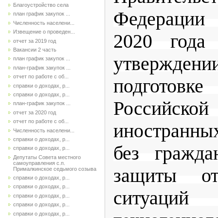
Благоустройство села
Федерации 
план график закупок ...
Численность населени...
Извещение о проведен...
2020 год
отчет за 2019 год
Вакансии 2 часть
утвержден
план график закупок ...
план-график закупок ...
отчет по работе с об...
подгото
справки о доходах, р...
справки о доходах, р...
Российск
план-график закупок ...
отчет за 2020 год
отчет по работе с об...
иностранны
Численность населени...
справки о доходах, р...
без гражда
справки о доходах, р...
Депутаты Совета местного
самоуправления с.п.
защиты от
Прималкинское седьмого созыва
справки о доходах, р...
справки о доходах, р...
ситуаций
справки о доходах, р...
справки о доходах, р...
справки о доходах, р...