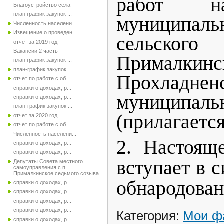
работ н
Благоустройство села
план график закупок ...
муниципаль
Численность населени...
Извещение о проведен...
сельско
отчет за 2019 год
Вакансии 2 часть
Прималкинс
план график закупок ...
план-график закупок ...
Прохладнен
отчет по работе с об...
справки о доходах, р...
муниципаль
справки о доходах, р...
план-график закупок ...
(прилагается
отчет за 2020 год
отчет по работе с об...
Численность населени...
2. Настоящ
справки о доходах, р...
справки о доходах, р...
вступает в с
Депутаты Совета местного
самоуправления с.п.
Прималкинское седьмого созыва
обнародован
справки о доходах, р...
справки о доходах, р...
справки о доходах, р...
справки о доходах, р...
Категория
:
Мои ф
справки о доходах, р...