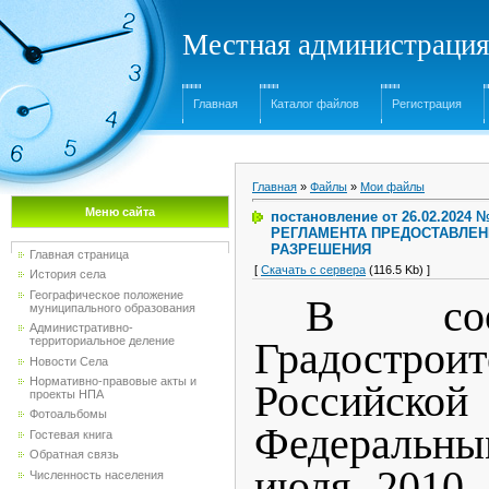
Местная администрация
Главная
Каталог файлов
Регистрация
Главная
»
Файлы
»
Мои файлы
Меню сайта
постановление от 26.02.20
РЕГЛАМЕНТА ПРЕДОСТАВЛЕН
РАЗРЕШЕНИЯ
Главная страница
[
Скачать с сервера
(116.5 Kb) ]
История села
Географическое положение
В соо
муниципального образования
Административно-
территориальное деление
Градострои
Новости Села
Нормативно-правовые акты и
Российск
проекты НПА
Фотоальбомы
Федеральны
Гостевая книга
Обратная связь
июля 2010
Численность населения