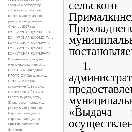
сельско
справки о доходах му...
справки о доходах му...
Прималкинс
реестр муниципальног...
реестр муниципальног...
Прохладнен
Отчет за 2017 год
КОНКУРСНАЯ ДОКУМЕНТА...
муниципаль
КОНКУРСНАЯ ДОКУМЕНТА...
КОНКУРСНАЯ ДОКУМЕНТА...
постановляе
КОНКУРСНАЯ ДОКУМЕНТА...
КОНКУРСНАЯ ДОКУМЕНТА...
Извещение о проведен...
1. У
муниципальная програ...
ПРОТОКОЛ Заседания ...
администра
ПРОТОКОЛ Заседания ...
Отчет за 2018 год
предоставле
приложение №1 к муни...
приложение №2 к муни...
муниципа
Реестр закупок, осущ...
Жизнь села ( продолж...
«Выдача 
реестр муниципальног...
Справки о доходах, р...
Справки о доходах, р...
осуществл
отчет по работе с об...
Экология