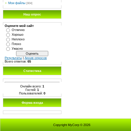
Мои файлы
[904]
Наш опрос
Оцените мой сайт
Отлично
Хорошо
Неплохо
Плохо
Ужасно
Результаты
|
Архив опросов
Всего ответов:
65
Статистика
Онлайн всего:
1
Гостей:
1
Пользователей:
0
Форма входа
Copyright MyCorp © 2026