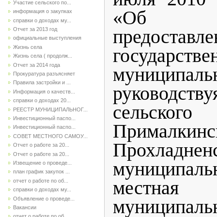
Участие сельского по...
«Об ор
информация о закупках
справки о доходах му...
Отчет за 2013 год
предоставле
официальные выступления
Жизнь села
государ
Жизнь села ( продолж...
Отчет за 2014 года
муниципа
Прокуратура разъясняет
Правила застройки и ...
руководст
Информация о качеств...
справки о доходах 20...
сельско
РЕЕСТР МУНИЦИПАЛЬНОГ...
Инвестиционный паспо...
Прималкинс
Инвестиционный паспо...
СОВЕТ МЕСТНОГО САМОУ...
Прохладнен
Отчет о работе за 20...
Отчет о работе за 20...
муниципаль
Извещение о проведе...
план график закупок ...
местная 
отчет о работе по об...
справки о доходах му...
Объявление о проведе...
муниципаль
Вакансии
отчет о работе по об...