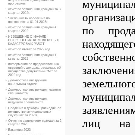
муниципа
программы
отчет по заявлениям граждан за 3
квартал 2022г.
организац
Численность населения по
состоянию на 01.01.2023г.
по прода
отчет по заявлениям граждан 4
квартал 2022
ИЗВЕЩЕНИЕ О НАЧАЛЕ
находящ
ВЫПОЛНЕНИЯ КОМПЛЕКСНЫХ
КАДАСТРОВЫХ РАБОТ
отчет об итогах за 2022 год
собственн
отчет по заявлениям граждан 1
квартал 2023
информация по предоставлению
заключе
сведений о доходах, расходах, об
имуществе депутатами СМС за
2022 год
земельног
Должностная инструкция
начальника отдела
Должностная инструкция главного
муниципа
специалиста
Должностная инструкция
ведущего специалиста
заявления
Сведения о доходах, расходах, об
имуществе муниципальных
служащих за 2022г.
лиц на 
Отчет по заявлениям граждан за 2
квартал 2023
Вакансии 2023г.