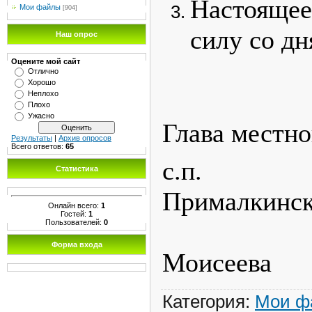
Настоящее
Мои файлы
[904]
силу со дн
Наш опрос
Оцените мой сайт
Отлично
Хорошо
Неплохо
Плохо
Ужасно
Глава местн
Результаты
|
Архив опросов
Всего ответов:
65
с.п.
Статистика
Прим
Онлайн всего:
1
Гостей:
1
А
Пользователей:
0
Форма входа
Моисеева
Категория
:
Мои ф