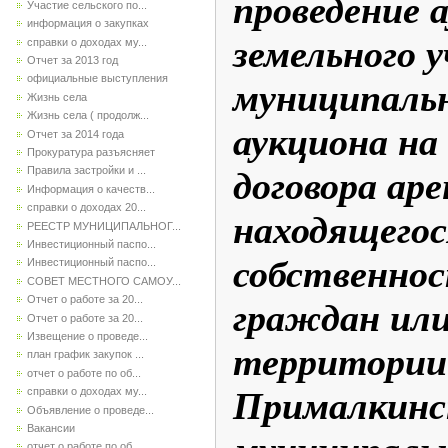
проведение 
Участие сельского по...
информация о закупках
земельного 
справки о доходах му...
Отчет за 2013 год
официальные выступления
муниципальн
Жизнь села
Жизнь села ( продолж...
аукциона на
Отчет за 2014 года
Прокуратура разъясняет
Правила застройки и ...
договора ар
Информация о качеств...
справки о доходах 20...
находящегос
РЕЕСТР МУНИЦИПАЛЬНОГ...
Инвестиционный паспо...
собственнос
Инвестиционный паспо...
СОВЕТ МЕСТНОГО САМОУ...
Отчет о работе за 20...
граждан или
Отчет о работе за 20...
Извещение о проведе...
территории 
план график закупок ...
отчет о работе по об...
Прималкинс
справки о доходах му...
Объявление о проведе...
Вакансии
отчет о работе по об...