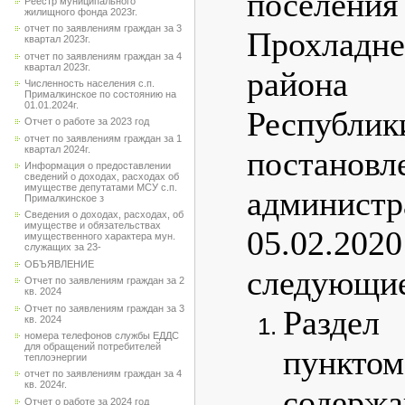
поселе
Реестр муниципального
жилищного фонда 2023г.
отчет по заявлениям граждан за 3
Прохладн
квартал 2023г.
отчет по заявлениям граждан за 4
квартал 2023г.
района 
Численность населения с.п.
Прималкинское по состоянию на
01.01.2024г.
Республик
Отчет о работе за 2023 год
отчет по заявлениям граждан за 1
квартал 2024г.
постан
Информация о предоставлении
сведений о доходах, расходах об
имуществе депутатами МСУ с.п.
администр
Прималкинское з
Сведения о доходах, расходах, об
имуществе и обязательствах
05.02.202
имущественного характера мун.
служащих за 23-
ОБЪЯВЛЕНИЕ
следующие
Отчет по заявлениям граждан за 2
кв. 2024
Отчет по заявлениям граждан за 3
Раздел
кв. 2024
номера телефонов службы ЕДДС
для обращений потребителей
пункт
теплоэнергии
отчет по заявлениям граждан за 4
кв. 2024г.
содержа
Отчет о работе за 2024 год