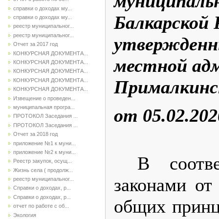
муниципальн
справки о доходах му...
Балкарской 
справки о доходах му...
реестр муниципальног...
реестр муниципальног...
утвержденн
Отчет за 2017 год
КОНКУРСНАЯ ДОКУМЕНТА...
местной адм
КОНКУРСНАЯ ДОКУМЕНТА...
КОНКУРСНАЯ ДОКУМЕНТА...
Прималкинс
КОНКУРСНАЯ ДОКУМЕНТА...
КОНКУРСНАЯ ДОКУМЕНТА...
Извещение о проведен...
муниципальная програ...
от 05.02.20
ПРОТОКОЛ Заседания ...
ПРОТОКОЛ Заседания ...
Отчет за 2018 год
приложение №1 к муни...
приложение №2 к муни...
В соотв
Реестр закупок, осущ...
Жизнь села ( продолж...
законами от
реестр муниципальног...
Справки о доходах, р...
Справки о доходах, р...
общих принц
отчет по работе с об...
Экология