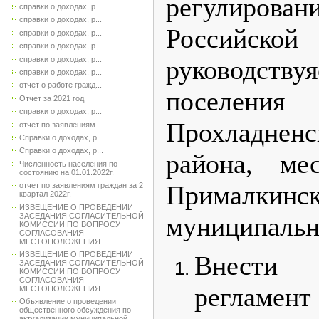
регулирован
справки о доходах, р...
справки о доходах, р...
Российской
справки о доходах, р...
справки о доходах, р...
справки о доходах, р...
руководств
справки о доходах, р...
отчет о работе гражд...
поселен
Отчет за 2021 год
справки о доходах, р...
Прохладне
отчет по заявлениям ...
Справки о доходах, р...
Справки о доходах, р...
района,
ме
Численность населения по
состоянию на 01.01.2022г.
Прималк
отчет по заявлениям граждан за 2
квартал 2022г.
ИЗВЕЩЕНИЕ О ПРОВЕДЕНИИ
ЗАСЕДАНИЯ СОГЛАСИТЕЛЬНОЙ
муниципально
КОМИССИИ ПО ВОПРОСУ
СОГЛАСОВАНИЯ
МЕСТОПОЛОЖЕНИЯ
ИЗВЕЩЕНИЕ О ПРОВЕДЕНИИ
Внести
ЗАСЕДАНИЯ СОГЛАСИТЕЛЬНОЙ
КОМИССИИ ПО ВОПРОСУ
СОГЛАСОВАНИЯ
реглам
МЕСТОПОЛОЖЕНИЯ
Объявление о проведении
общественного обсуждения по
актуализации муниципальной