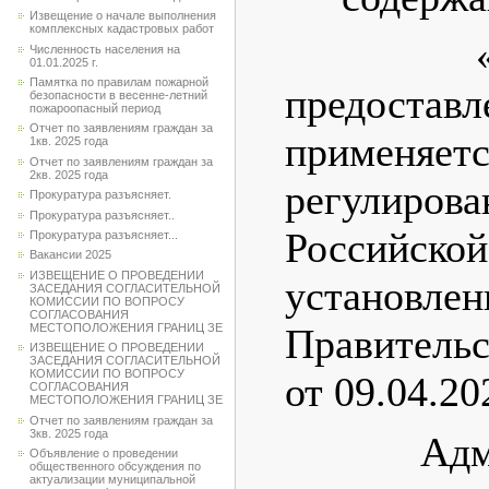
Извещение о начале выполнения
комплексных кадастровых работ
«2.4.1
Численность населения на
01.01.2025 г.
Памятка по правилам пожарной
предоставл
безопасности в весенне-летний
пожароопасный период
Отчет по заявлениям граждан за
применяет
1кв. 2025 года
Отчет по заявлениям граждан за
2кв. 2025 года
регулирова
Прокуратура разъясняет.
Прокуратура разъясняет..
Российско
Прокуратура разъясняет...
Вакансии 2025
ИЗВЕЩЕНИЕ О ПРОВЕДЕНИИ
установл
ЗАСЕДАНИЯ СОГЛАСИТЕЛЬНОЙ
КОМИССИИ ПО ВОПРОСУ
СОГЛАСОВАНИЯ
МЕСТОПОЛОЖЕНИЯ ГРАНИЦ ЗЕ
Правитель
ИЗВЕЩЕНИЕ О ПРОВЕДЕНИИ
ЗАСЕДАНИЯ СОГЛАСИТЕЛЬНОЙ
КОМИССИИ ПО ВОПРОСУ
от 09.04.20
СОГЛАСОВАНИЯ
МЕСТОПОЛОЖЕНИЯ ГРАНИЦ ЗЕ
Отчет по заявлениям граждан за
3кв. 2025 года
Админис
Объявление о проведении
общественного обсуждения по
актуализации муниципальной