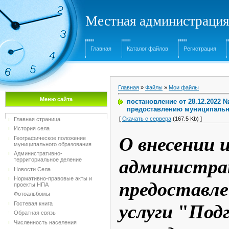
Местная администрация
Главная
Каталог файлов
Регистрация
Главная
»
Файлы
»
Мои файлы
Меню сайта
постановление от 28.12.2022
предоставлению муниципально
[
Скачать с сервера
(167.5 Kb) ]
Главная страница
История села
О внесении 
Географическое положение
муниципального образования
Административно-
администра
территориальное деление
Новости Села
Нормативно-правовые акты и
предоставл
проекты НПА
Фотоальбомы
Гостевая книга
услуги
"
Подг
Обратная связь
Численность населения