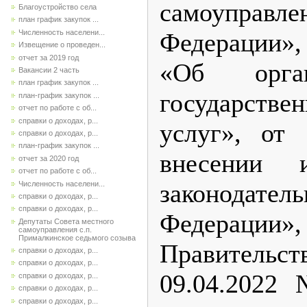
самоупра
Благоустройство села
план график закупок ...
Численность населени...
Федерации»
Извещение о проведен...
отчет за 2019 год
«Об орган
Вакансии 2 часть
план график закупок ...
государст
план-график закупок ...
отчет по работе с об...
справки о доходах, р...
услуг», от
справки о доходах, р...
план-график закупок ...
внесении 
отчет за 2020 год
отчет по работе с об...
законодат
Численность населени...
справки о доходах, р...
справки о доходах, р...
Федераци
Депутаты Совета местного
самоуправления с.п.
Прималкинское седьмого созыва
Правительст
справки о доходах, р...
справки о доходах, р...
09.04.2022
справки о доходах, р...
справки о доходах, р...
справки о доходах, р...