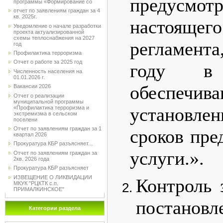
предусм
программы «Формирование со
отчет по заявлениям граждан за 4
кв. 2025г.
настояще
Уведомление о начале разработки
проекта актуализированной
схемы теплоснабжения на 2027
регламент
год
Профилактика терроризма
Отчет о работе за 2025 год
году в 
Численность населения на
01.01.2026 г.
обеспеч
Вакансии 2026
Отчет о реализации
муниципальной программы
установле
«Профилактика терроризма и
экстремизма в сельском
поселени
Отчет по заявлениям граждан за 1
сроков пре
квартал 2026
Прокуратура КБР разъясняет...
услуги.».
Отчет по заявлениям граждан за
2кв. 2026 года
Прокуратура КБР разъясняет
ИЗВЕЩЕНИЕ О ЛИКВИДАЦИИ
Контроль 
МКУК "РЦКТК с.п.
ПРИМАЛКИНСКОЕ"
постановле
Категории раздела