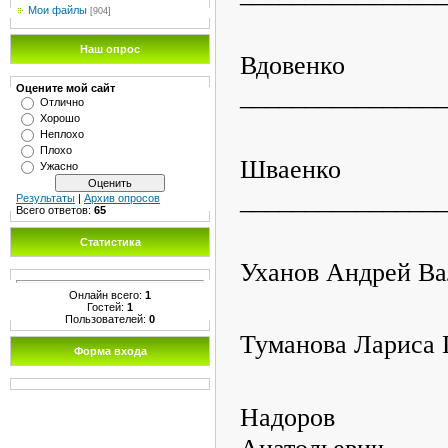
Мои файлы
[904]
Наш опрос
Вдовенко 
________________
Оцените мой сайт
Отлично
Хорошо
Неплохо
Плохо
Шваенко А
Ужасно
________________
Результаты
|
Архив опросов
Всего ответов:
65
Статистика
Уханов Андрей Ва
Онлайн всего:
1
Гостей:
1
Пользователей:
0
Туманова Лариса 
Форма входа
Надор
Анатольевич____