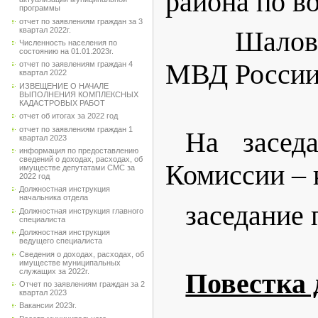
района по в
программы
отчет по заявлениям граждан за 3
квартал 2022г.
Шалов. М.
Численность населения по
состоянию на 01.01.2023г.
МВД России
отчет по заявлениям граждан 4
квартал 2022
ИЗВЕЩЕНИЕ О НАЧАЛЕ
ВЫПОЛНЕНИЯ КОМПЛЕКСНЫХ
КАДАСТРОВЫХ РАБОТ
отчет об итогах за 2022 год
отчет по заявлениям граждан 1
На засед
квартал 2023
информация по предоставлению
сведений о доходах, расходах, об
Комиссии – 
имуществе депутатами СМС за
2022 год
Должностная инструкция
начальника отдела
заседание 
Должностная инструкция главного
специалиста
Должностная инструкция
ведущего специалиста
Сведения о доходах, расходах, об
имуществе муниципальных
служащих за 2022г.
Повестка 
Отчет по заявлениям граждан за 2
квартал 2023
Вакансии 2023г.