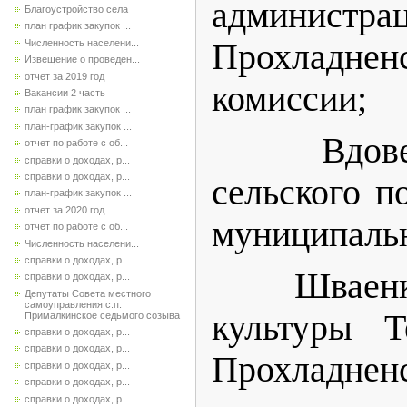
администра
Благоустройство села
план график закупок ...
Численность населени...
Прохладненс
Извещение о проведен...
отчет за 2019 год
комиссии;
Вакансии 2 часть
план график закупок ...
план-график закупок ...
Вдовенко В
отчет по работе с об...
справки о доходах, р...
справки о доходах, р...
сельского п
план-график закупок ...
отчет за 2020 год
муниципальн
отчет по работе с об...
Численность населени...
справки о доходах, р...
Шваенко А
справки о доходах, р...
Депутаты Совета местного
самоуправления с.п.
культуры Т
Прималкинское седьмого созыва
справки о доходах, р...
справки о доходах, р...
Прохладненс
справки о доходах, р...
справки о доходах, р...
справки о доходах, р...