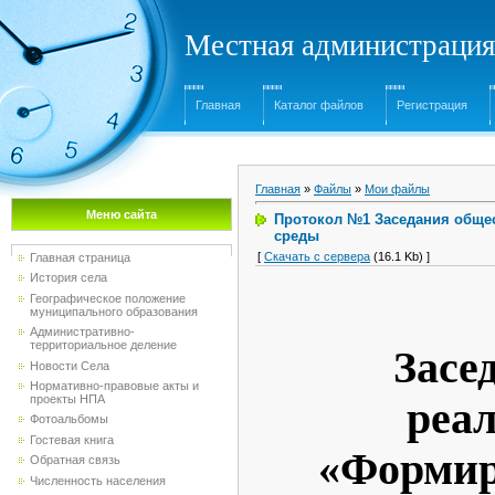
Местная администрация
Главная
Каталог файлов
Регистрация
Главная
»
Файлы
»
Мои файлы
Меню сайта
Протокол №1 Заседания обще
среды
[
Скачать с сервера
(16.1 Kb) ]
Главная страница
История села
Географическое положение
муниципального образования
Административно-
территориальное деление
Засе
Новости Села
Нормативно-правовые акты и
проекты НПА
реа
Фотоальбомы
Гостевая книга
«Формир
Обратная связь
Численность населения