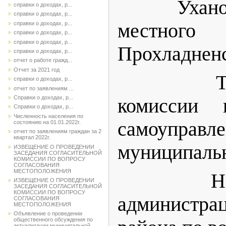
Уханов А.В
справки о доходах, р...
справки о доходах, р...
местного 
справки о доходах, р...
справки о доходах, р...
справки о доходах, р...
Прохладненс
справки о доходах, р...
отчет о работе гражд...
Отчет за 2021 год
Туманова 
справки о доходах, р...
отчет по заявлениям ...
Справки о доходах, р...
комиссии 
Справки о доходах, р...
Численность населения по
самоуправле
состоянию на 01.01.2022г.
отчет по заявлениям граждан за 2
квартал 2022г.
муниципальн
ИЗВЕЩЕНИЕ О ПРОВЕДЕНИИ
ЗАСЕДАНИЯ СОГЛАСИТЕЛЬНОЙ
КОМИССИИ ПО ВОПРОСУ
СОГЛАСОВАНИЯ
МЕСТОПОЛОЖЕНИЯ
Надоров.
ИЗВЕЩЕНИЕ О ПРОВЕДЕНИИ
ЗАСЕДАНИЯ СОГЛАСИТЕЛЬНОЙ
КОМИССИИ ПО ВОПРОСУ
администр
СОГЛАСОВАНИЯ
МЕСТОПОЛОЖЕНИЯ
Объявление о проведении
общественного обсуждения по
актуализации муниципальной