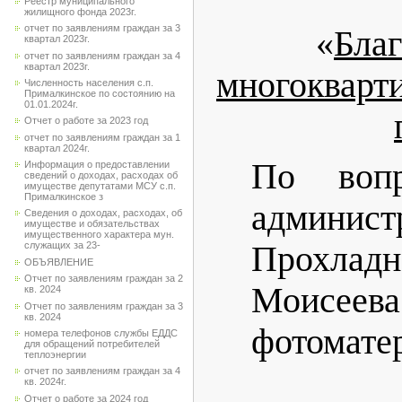
Реестр муниципального
жилищного фонда 2023г.
отчет по заявлениям граждан за 3
«
Благ
квартал 2023г.
отчет по заявлениям граждан за 4
квартал 2023г.
многокварт
Численность населения с.п.
Прималкинское по состоянию на
01.01.2024г.
Отчет о работе за 2023 год
отчет по заявлениям граждан за 1
квартал 2024г.
По вопр
Информация о предоставлении
сведений о доходах, расходах об
имуществе депутатами МСУ с.п.
Прималкинское з
админист
Сведения о доходах, расходах, об
имуществе и обязательствах
имущественного характера мун.
Прохладн
служащих за 23-
ОБЪЯВЛЕНИЕ
Отчет по заявлениям граждан за 2
Моисеева.
кв. 2024
Отчет по заявлениям граждан за 3
кв. 2024
фотомате
номера телефонов службы ЕДДС
для обращений потребителей
теплоэнергии
отчет по заявлениям граждан за 4
кв. 2024г.
Отчет о работе за 2024 год