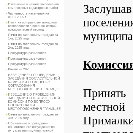
Заслушав
Извещение о начале выполнения
комплексных кадастровых работ
Численность населения на
01.01.2025 г.
поселен
Памятка по правилам пожарной
безопасности в весенне-летний
пожароопасный период
муниципа
Отчет по заявлениям граждан за
1кв. 2025 года
Отчет по заявлениям граждан за
2кв. 2025 года
Прокуратура разъясняет.
Прокуратура разъясняет..
Комисси
Прокуратура разъясняет...
Вакансии 2025
ИЗВЕЩЕНИЕ О ПРОВЕДЕНИИ
ЗАСЕДАНИЯ СОГЛАСИТЕЛЬНОЙ
КОМИССИИ ПО ВОПРОСУ
СОГЛАСОВАНИЯ
Принять
МЕСТОПОЛОЖЕНИЯ ГРАНИЦ ЗЕ
ИЗВЕЩЕНИЕ О ПРОВЕДЕНИИ
ЗАСЕДАНИЯ СОГЛАСИТЕЛЬНОЙ
КОМИССИИ ПО ВОПРОСУ
местной
СОГЛАСОВАНИЯ
МЕСТОПОЛОЖЕНИЯ ГРАНИЦ ЗЕ
Отчет по заявлениям граждан за
Прималки
3кв. 2025 года
Объявление о проведении
общественного обсуждения по
актуализации муниципальной