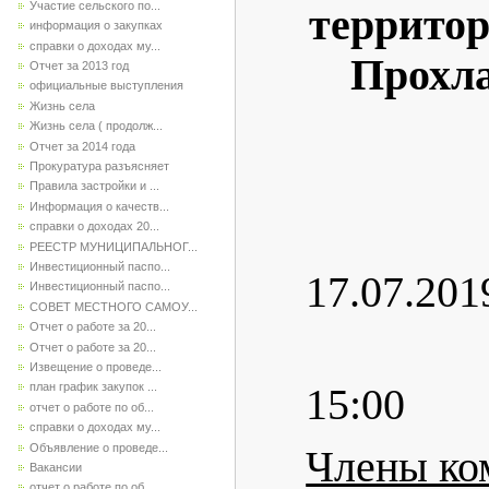
Участие сельского по...
территор
информация о закупках
справки о доходах му...
Прохла
Отчет за 2013 год
официальные выступления
Жизнь села
Жизнь села ( продолж...
Отчет за 2014 года
Прокуратура разъясняет
Правила застройки и ...
Информация о качеств...
справки о доходах 20...
РЕЕСТР МУНИЦИПАЛЬНОГ...
Инвестиционный паспо...
17
Инвестиционный паспо...
СОВЕТ МЕСТНОГО САМОУ...
Отчет о работе за 20...
Отчет о работе за 20...
Извещение о проведе...
план график закупок ...
15:00
отчет о работе по об...
справки о доходах му...
Объявление о проведе...
Члены ко
Вакансии
отчет о работе по об...