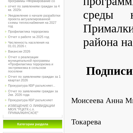
програм
программы «Формирование со
отчет по заявлениям граждан за 4
кв. 2025г.
среды н
Уведомление о начале разработки
проекта актуализированной
схемы теплоснабжения на 2027
Прималки
год
Профилактика терроризма
Отчет о работе за 2025 год
района на
Численность населения на
01.01.2026 г.
Вакансии 2026
Отчет о реализации
муниципальной программы
«Профилактика терроризма и
Подписи
экстремизма в сельском
поселени
Отчет по заявлениям граждан за 1
квартал 2026
Прокуратура КБР разъясняет...
Отчет по заявлениям граждан за
2кв. 2026 года
Моисеева Анна М
Прокуратура КБР разъясняет
ИЗВЕЩЕНИЕ О ЛИКВИДАЦИИ
МКУК "РЦКТК с.п.
ПРИМАЛКИНСКОЕ"
Токарева 
Категории раздела
________________