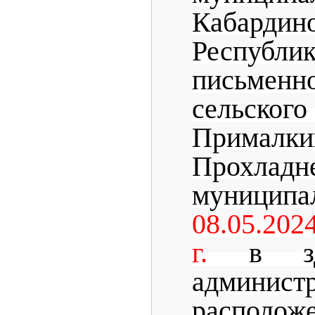
Кабардин
Республи
письменн
сельско
Прималки
Прохладн
муниципа
08.05.202
г.
в з
администр
располож