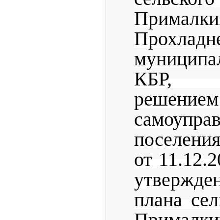
Прималки
Прохладн
муницип
КБР, у
решением
самоупра
поселени
от 11.12.
утвержде
плана сел