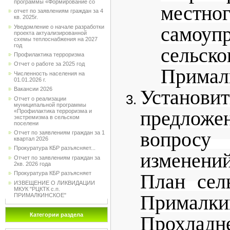
программы «Формирование со
местно
отчет по заявлениям граждан за 4
кв. 2025г.
самоуп
Уведомление о начале разработки
проекта актуализированной
схемы теплоснабжения на 2027
год
сельс
Профилактика терроризма
Отчет о работе за 2025 год
Примал
Численность населения на
01.01.2026 г.
Вакансии 2026
Устан
Отчет о реализации
муниципальной программы
предложе
«Профилактика терроризма и
экстремизма в сельском
поселени
вопро
Отчет по заявлениям граждан за 1
квартал 2026
Прокуратура КБР разъясняет...
изменени
Отчет по заявлениям граждан за
2кв. 2026 года
Прокуратура КБР разъясняет
План сел
ИЗВЕЩЕНИЕ О ЛИКВИДАЦИИ
МКУК "РЦКТК с.п.
Прималки
ПРИМАЛКИНСКОЕ"
Категории раздела
Прохладн