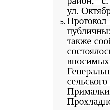
район, с
ул. Октябр
Протоко
публичн
также соо
состоял
вносимы
Генер
сельско
Прималки
Прохладн