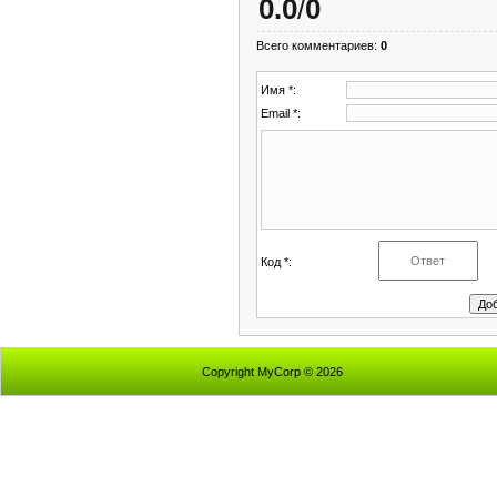
0.0
/
0
Всего комментариев
:
0
Имя *:
Email *:
Код *:
Copyright MyCorp © 2026