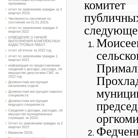
комитет
программы
отчет по заявлениям граждан за 3
квартал 2022г.
публичн
Численность населения по
состоянию на 01.01.2023г.
следующем
отчет по заявлениям граждан 4
квартал 2022
ИЗВЕЩЕНИЕ О НАЧАЛЕ
Моисее
ВЫПОЛНЕНИЯ КОМПЛЕКСНЫХ
КАДАСТРОВЫХ РАБОТ
отчет об итогах за 2022 год
сельс
отчет по заявлениям граждан 1
квартал 2023
Примал
информация по предоставлению
сведений о доходах, расходах, об
имуществе депутатами СМС за
Прохла
2022 год
Должностная инструкция
начальника отдела
муници
Должностная инструкция главного
специалиста
Должностная инструкция
председ
ведущего специалиста
Сведения о доходах, расходах, об
имуществе муниципальных
оргкоми
служащих за 2022г.
Отчет по заявлениям граждан за 2
Федч
квартал 2023
Вакансии 2023г.