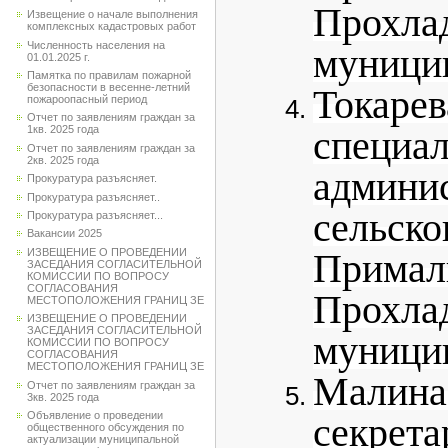
Прохла
Извещение о начале выполнения
комплексных кадастровых работ
Численность населения на
муницип
01.01.2025 г.
Памятка по правилам пожарной
безопасности в весенне-летний
Токарев
пожароопасный период
Отчет по заявлениям граждан за
1кв. 2025 года
специ
Отчет по заявлениям граждан за
2кв. 2025 года
админи
Прокуратура разъясняет.
Прокуратура разъясняет..
сельс
Прокуратура разъясняет...
Вакансии 2025
ИЗВЕЩЕНИЕ О ПРОВЕДЕНИИ
Примал
ЗАСЕДАНИЯ СОГЛАСИТЕЛЬНОЙ
КОМИССИИ ПО ВОПРОСУ
СОГЛАСОВАНИЯ
Прохла
МЕСТОПОЛОЖЕНИЯ ГРАНИЦ ЗЕ
ИЗВЕЩЕНИЕ О ПРОВЕДЕНИИ
ЗАСЕДАНИЯ СОГЛАСИТЕЛЬНОЙ
муницип
КОМИССИИ ПО ВОПРОСУ
СОГЛАСОВАНИЯ
МЕСТОПОЛОЖЕНИЯ ГРАНИЦ ЗЕ
Мали
Отчет по заявлениям граждан за
3кв. 2025 года
Объявление о проведении
секр
общественного обсуждения по
актуализации муниципальной