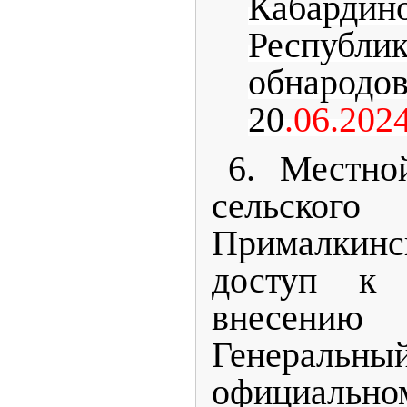
Кабардин
Республ
обнародо
20
.06.2024
6. Местной
сельско
Прималкинс
доступ к 
внесению
Генерал
официал