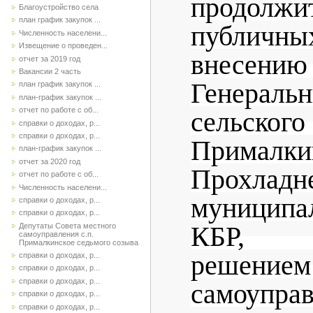
продолжи
Благоустройство села
план график закупок ...
публичн
Численность населени...
Извещение о проведен...
внесени
отчет за 2019 год
Вакансии 2 часть
Генер
план график закупок ...
план-график закупок ...
отчет по работе с об...
сельско
справки о доходах, р...
справки о доходах, р...
Прималки
план-график закупок ...
отчет за 2020 год
Прохладн
отчет по работе с об...
Численность населени...
муницип
справки о доходах, р...
справки о доходах, р...
Депутаты Совета местного
КБР, у
самоуправления с.п.
Прималкинское седьмого созыва
решением
справки о доходах, р...
справки о доходах, р...
справки о доходах, р...
самоупра
справки о доходах, р...
справки о доходах, р...