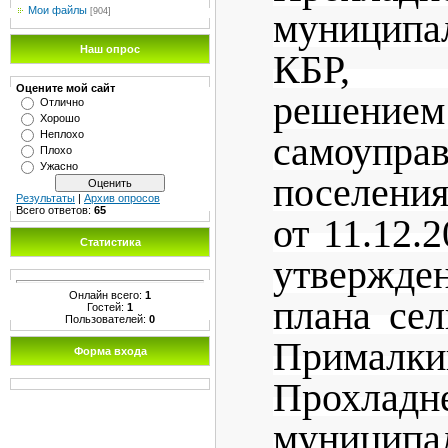
Мои файлы
[904]
муницип
Наш опрос
КБР, у
Оцените мой сайт
решением
Отлично
Хорошо
Неплохо
самоупра
Плохо
Ужасно
поселени
Результаты
|
Архив опросов
Всего ответов:
65
от 11.12.
Статистика
утвержде
Онлайн всего:
1
плана сел
Гостей:
1
Пользователей:
0
Прималки
Форма входа
Прохладн
муницип