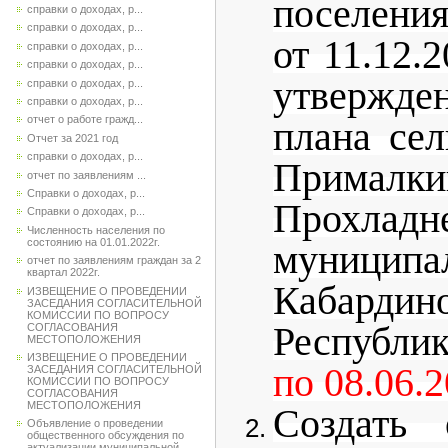
поселени
справки о доходах, р...
справки о доходах, р...
от 11.12.
справки о доходах, р...
справки о доходах, р...
утвержде
справки о доходах, р...
справки о доходах, р...
отчет о работе гражд...
плана сел
Отчет за 2021 год
справки о доходах, р...
Прималки
отчет по заявлениям ...
Справки о доходах, р...
Прохладн
Справки о доходах, р...
Численность населения по
состоянию на 01.01.2022г.
муницип
отчет по заявлениям граждан за 2
квартал 2022г.
Кабардин
ИЗВЕЩЕНИЕ О ПРОВЕДЕНИИ
ЗАСЕДАНИЯ СОГЛАСИТЕЛЬНОЙ
КОМИССИИ ПО ВОПРОСУ
Республи
СОГЛАСОВАНИЯ
МЕСТОПОЛОЖЕНИЯ
ИЗВЕЩЕНИЕ О ПРОВЕДЕНИИ
по 08.06.2
ЗАСЕДАНИЯ СОГЛАСИТЕЛЬНОЙ
КОМИССИИ ПО ВОПРОСУ
СОГЛАСОВАНИЯ
МЕСТОПОЛОЖЕНИЯ
Создать 
Объявление о проведении
общественного обсуждения по
актуализации муниципальной