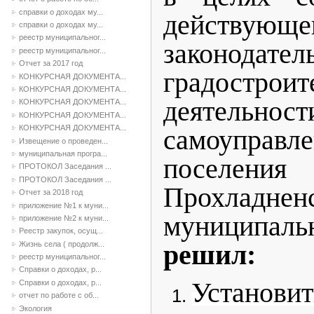
справки о доходах му...
действующе
справки о доходах му...
реестр муниципальног...
законодате
реестр муниципальног...
Отчет за 2017 год
градостроит
КОНКУРСНАЯ ДОКУМЕНТА...
КОНКУРСНАЯ ДОКУМЕНТА...
деятельност
КОНКУРСНАЯ ДОКУМЕНТА...
КОНКУРСНАЯ ДОКУМЕНТА...
КОНКУРСНАЯ ДОКУМЕНТА...
самоуправл
Извещение о проведен...
муниципальная програ...
поселения
ПРОТОКОЛ Заседания ...
ПРОТОКОЛ Заседания ...
Прохладнен
Отчет за 2018 год
приложение №1 к муни...
муниципаль
приложение №2 к муни...
Реестр закупок, осущ...
Жизнь села ( продолж...
решил:
реестр муниципальног...
Справки о доходах, р...
Установ
Справки о доходах, р...
отчет по работе с об...
Экология