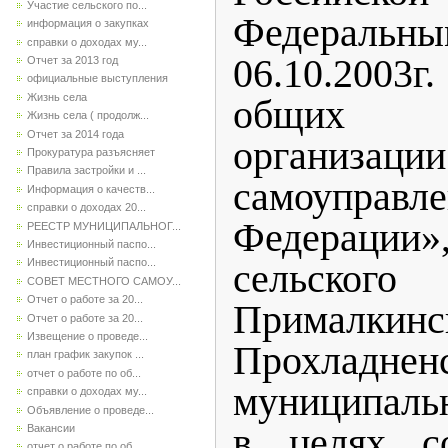
Участие сельского по...
Федеральн
информация о закупках
справки о доходах му...
06.10.2003
Отчет за 2013 год
официальные выступления
Жизнь села
общих 
Жизнь села ( продолж...
Отчет за 2014 года
организа
Прокуратура разъясняет
Правила застройки и ...
самоуправле
Информация о качеств...
справки о доходах 20...
Федерац
РЕЕСТР МУНИЦИПАЛЬНОГ...
Инвестиционный паспо...
Инвестиционный паспо...
сельско
СОВЕТ МЕСТНОГО САМОУ...
Отчет о работе за 20...
Прималкинс
Отчет о работе за 20...
Извещение о проведе...
Прохладнен
план график закупок ...
отчет о работе по об...
муниципаль
справки о доходах му...
Объявление о проведе...
в целях с
Вакансии
отчет о работе по об...