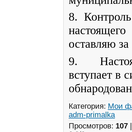
муниципальн
8. Контрол
настоящ
оставляю за
9. Насто
вступает в с
обнародован
Категория
:
Мои ф
adm-primalka
Просмотров
:
107