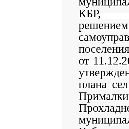
муницип
КБР, у
решением
самоупра
поселени
от 11.12.
утвержде
плана сел
Прималки
Прохладн
муницип