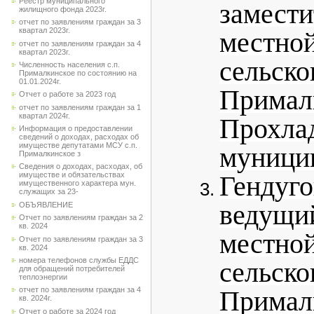
Реестр муниципального
замес
жилищного фонда 2023г.
отчет по заявлениям граждан за 3
квартал 2023г.
местно
отчет по заявлениям граждан за 4
квартал 2023г.
сельс
Численность населения с.п.
Прималкинское по состоянию на
01.01.2024г.
Примал
Отчет о работе за 2023 год
отчет по заявлениям граждан за 1
квартал 2024г.
Прохла
Информация о предоставлении
сведений о доходах, расходах об
имуществе депутатами МСУ с.п.
муницип
Прималкинское з
Сведения о доходах, расходах, об
имуществе и обязательствах
Генду
имущественного характера мун.
служащих за 23-
ведущ
ОБЪЯВЛЕНИЕ
Отчет по заявлениям граждан за 2
кв. 2024
местно
Отчет по заявлениям граждан за 3
кв. 2024
номера телефонов службы ЕДДС
сельс
для обращений потребителей
теплоэнергии
отчет по заявлениям граждан за 4
Примал
кв. 2024г.
Отчет о работе за 2024 год