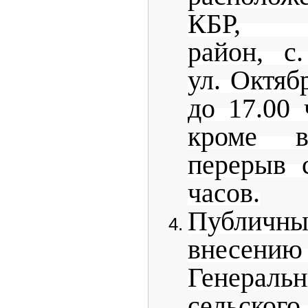
КБР, Пр
район, с
ул. Октяб
до 17.00 
кроме в
перерыв 
часов.
Публичн
внесени
Генер
сельско