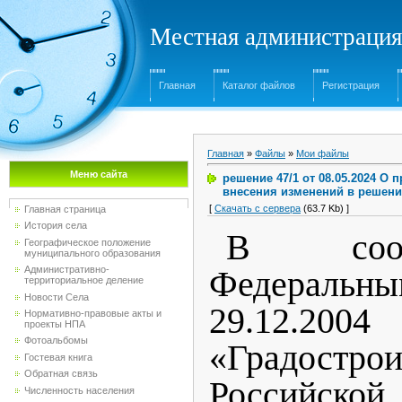
Местная администрация
Главная
Каталог файлов
Регистрация
Главная
»
Файлы
»
Мои файлы
Меню сайта
решение 47/1 от 08.05.2024 О
внесения изменений в решени
[
Скачать с сервера
(63.7 Kb) ]
Главная страница
История села
В соот
Географическое положение
муниципального образования
Административно-
Федеральн
территориальное деление
Новости Села
29.12.20
Нормативно-правовые акты и
проекты НПА
Фотоальбомы
«Градостро
Гостевая книга
Обратная связь
Российско
Численность населения