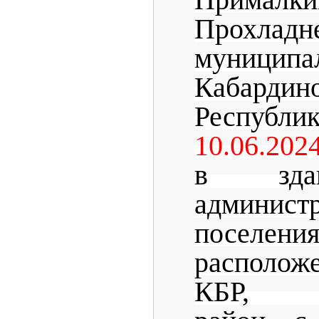
Прималки
Прохладн
муницип
Кабардин
Республи
10.06.2024
в зда
админист
поселени
располож
КБР, Пр