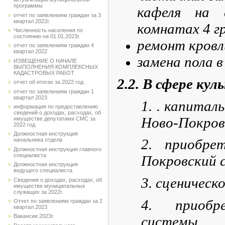
программы
кафеля на 
отчет по заявлениям граждан за 3
квартал 2022г.
комнатах 4 г
Численность населения по
состоянию на 01.01.2023г.
ремонт кровл
отчет по заявлениям граждан 4
квартал 2022
замена пола в
ИЗВЕЩЕНИЕ О НАЧАЛЕ
ВЫПОЛНЕНИЯ КОМПЛЕКСНЫХ
КАДАСТРОВЫХ РАБОТ
2.2. В сфере кул
отчет об итогах за 2022 год
отчет по заявлениям граждан 1
квартал 2023
1. . капитал
информация по предоставлению
сведений о доходах, расходах, об
Ново-Покров
имуществе депутатами СМС за
2022 год
Должностная инструкция
2. приобре
начальника отдела
Должностная инструкция главного
специалиста
Покровский с
Должностная инструкция
ведущего специалиста
3. сценическ
Сведения о доходах, расходах, об
имуществе муниципальных
служащих за 2022г.
4. приобре
Отчет по заявлениям граждан за 2
квартал 2023
Вакансии 2023г.
системы