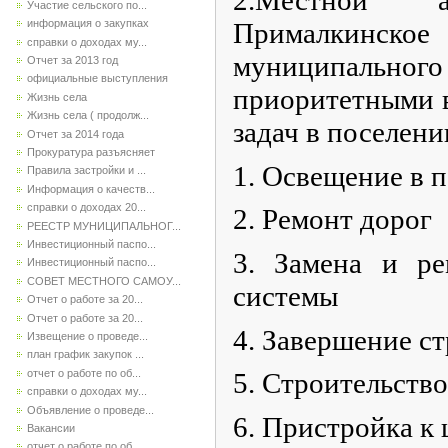
Участие сельского по...
Прималкинско
информация о закупках
справки о доходах му...
муниципальног
Отчет за 2013 год
официальные выступления
приоритетными 
Жизнь села
Жизнь села ( продолж...
задач в поселени
Отчет за 2014 года
Прокуратура разъясняет
1. Освещение в 
Правила застройки и ...
Информация о качеств...
справки о доходах 20...
2. Ремонт дорог
РЕЕСТР МУНИЦИПАЛЬНОГ...
Инвестиционный паспо...
3. Замена и р
Инвестиционный паспо...
СОВЕТ МЕСТНОГО САМОУ...
системы
Отчет о работе за 20...
Отчет о работе за 20...
4. Завершение с
Извещение о проведе...
план график закупок ...
отчет о работе по об...
5. Строительство
справки о доходах му...
Объявление о проведе...
6. Пристройка к
Вакансии
отчет о работе по об...