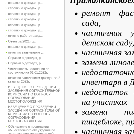
справки о доходах, р...
справки о доходах, р...
ремонт фас
справки о доходах, р...
справки о доходах, р...
сада,
справки о доходах, р...
частичная 
справки о доходах, р...
отчет о работе гражд...
детском саду
Отчет за 2021 год
справки о доходах, р...
частичная зам
отчет по заявлениям ...
Справки о доходах, р...
замена линоле
Справки о доходах, р...
Численность населения по
недостаточн
состоянию на 01.01.2022г.
отчет по заявлениям граждан за 2
инвентаря в Д
квартал 2022г.
ИЗВЕЩЕНИЕ О ПРОВЕДЕНИИ
недостаток 
ЗАСЕДАНИЯ СОГЛАСИТЕЛЬНОЙ
КОМИССИИ ПО ВОПРОСУ
СОГЛАСОВАНИЯ
на участках
МЕСТОПОЛОЖЕНИЯ
ИЗВЕЩЕНИЕ О ПРОВЕДЕНИИ
замена п
ЗАСЕДАНИЯ СОГЛАСИТЕЛЬНОЙ
КОМИССИИ ПО ВОПРОСУ
СОГЛАСОВАНИЯ
пищеблоке, п
МЕСТОПОЛОЖЕНИЯ
Объявление о проведении
частичная за
общественного обсуждения по
актуализации муниципальной