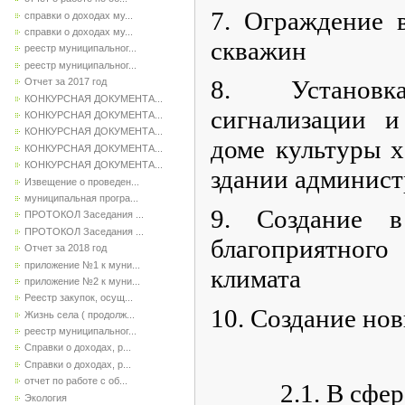
7. Ограждение 
справки о доходах му...
справки о доходах му...
скважин
реестр муниципальног...
реестр муниципальног...
8. Установк
Отчет за 2017 год
КОНКУРСНАЯ ДОКУМЕНТА...
сигнализации 
КОНКУРСНАЯ ДОКУМЕНТА...
КОНКУРСНАЯ ДОКУМЕНТА...
доме культуры х
КОНКУРСНАЯ ДОКУМЕНТА...
КОНКУРСНАЯ ДОКУМЕНТА...
здании админис
Извещение о проведен...
муниципальная програ...
9. Создание в
ПРОТОКОЛ Заседания ...
ПРОТОКОЛ Заседания ...
благоприятно
Отчет за 2018 год
приложение №1 к муни...
климата
приложение №2 к муни...
Реестр закупок, осущ...
10. Создание но
Жизнь села ( продолж...
реестр муниципальног...
Справки о доходах, р...
Справки о доходах, р...
отчет по работе с об...
2.1. В сфере 
Экология