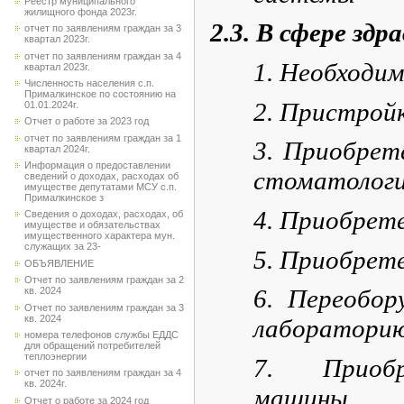
Реестр муниципального
жилищного фонда 2023г.
2.3. В сфере здр
отчет по заявлениям граждан за 3
квартал 2023г.
отчет по заявлениям граждан за 4
1. Необходим
квартал 2023г.
Численность населения с.п.
Прималкинское по состоянию на
2. Пристрой
01.01.2024г.
Отчет о работе за 2023 год
отчет по заявлениям граждан за 1
3. Приобрет
квартал 2024г.
Информация о предоставлении
стоматологи
сведений о доходах, расходах об
имуществе депутатами МСУ с.п.
Прималкинское з
4. Приобрет
Сведения о доходах, расходах, об
имуществе и обязательствах
имущественного характера мун.
служащих за 23-
5. Приобрете
ОБЪЯВЛЕНИЕ
Отчет по заявлениям граждан за 2
6. Переобор
кв. 2024
Отчет по заявлениям граждан за 3
кв. 2024
лаборатори
номера телефонов службы ЕДДС
для обращений потребителей
теплоэнергии
7. Приобр
отчет по заявлениям граждан за 4
кв. 2024г.
машины
Отчет о работе за 2024 год