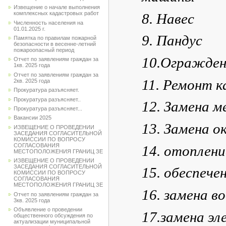
Извещение о начале выполнения
комплексных кадастровых работ
8. Навес
Численность населения на
01.01.2025 г.
9. Пандус
Памятка по правилам пожарной
безопасности в весенне-летний
пожароопасный период
10.Огражден
Отчет по заявлениям граждан за
1кв. 2025 года
Отчет по заявлениям граждан за
11. Ремонт к
2кв. 2025 года
Прокуратура разъясняет.
Прокуратура разъясняет..
12. Замена м
Прокуратура разъясняет...
Вакансии 2025
13. Замена о
ИЗВЕЩЕНИЕ О ПРОВЕДЕНИИ
ЗАСЕДАНИЯ СОГЛАСИТЕЛЬНОЙ
КОМИССИИ ПО ВОПРОСУ
СОГЛАСОВАНИЯ
14. отоплен
МЕСТОПОЛОЖЕНИЯ ГРАНИЦ ЗЕ
ИЗВЕЩЕНИЕ О ПРОВЕДЕНИИ
ЗАСЕДАНИЯ СОГЛАСИТЕЛЬНОЙ
15. обеспеч
КОМИССИИ ПО ВОПРОСУ
СОГЛАСОВАНИЯ
МЕСТОПОЛОЖЕНИЯ ГРАНИЦ ЗЕ
16. замена в
Отчет по заявлениям граждан за
3кв. 2025 года
Объявление о проведении
17.замена э
общественного обсуждения по
актуализации муниципальной