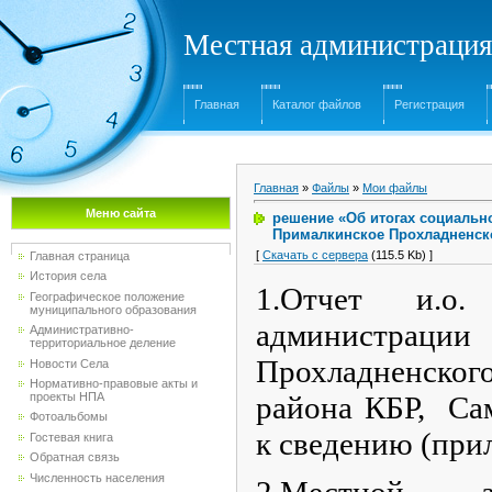
Местная администрация
Главная
Каталог файлов
Регистрация
Главная
»
Файлы
»
Мои файлы
Меню сайта
решение «Об итогах социально
Прималкинское Прохладненско
[
Скачать с сервера
(115.5 Kb) ]
Главная страница
История села
1.Отчет и.
Географическое положение
муниципального образования
администрации
Административно-
территориальное деление
Прохладненск
Новости Села
Нормативно-правовые акты и
проекты НПА
района КБР, Сам
Фотоальбомы
к сведению (при
Гостевая книга
Обратная связь
Численность населения
2.Местной а