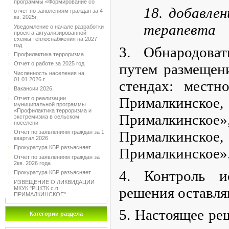
программы «Формирование со
18. добавле
отчет по заявлениям граждан за 4
кв. 2025г.
терапевта
Уведомление о начале разработки
проекта актуализированной
схемы теплоснабжения на 2027
год
3. Обнародова
Профилактика терроризма
Отчет о работе за 2025 год
путем размещен
Численность населения на
01.01.2026 г.
стендах: местн
Вакансии 2026
Прималкинско
Отчет о реализации
муниципальной программы
«Профилактика терроризма и
Прималкинское»
экстремизма в сельском
поселени
Прималкинско
Отчет по заявлениям граждан за 1
квартал 2026
Прокуратура КБР разъясняет...
Прималкинское»
Отчет по заявлениям граждан за
2кв. 2026 года
4. Контроль и
Прокуратура КБР разъясняет
ИЗВЕЩЕНИЕ О ЛИКВИДАЦИИ
решения оставля
МКУК "РЦКТК с.п.
ПРИМАЛКИНСКОЕ"
5. Настоящее ре
Категории раздела