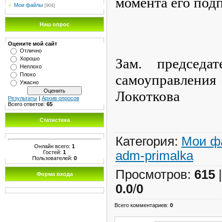
момента его под
Мои файлы
[904]
Наш опрос
Оцените мой сайт
Отлично
Хорошо
Зам. председа
Неплохо
Плохо
самоупр
Ужасно
Локоткова
Результаты
|
Архив опросов
Всего ответов:
65
Статистика
Категория
:
Мои ф
Онлайн всего:
1
adm-primalka
Гостей:
1
Пользователей:
0
Просмотров
:
615
Форма входа
0.0
/
0
Всего комментариев
:
0