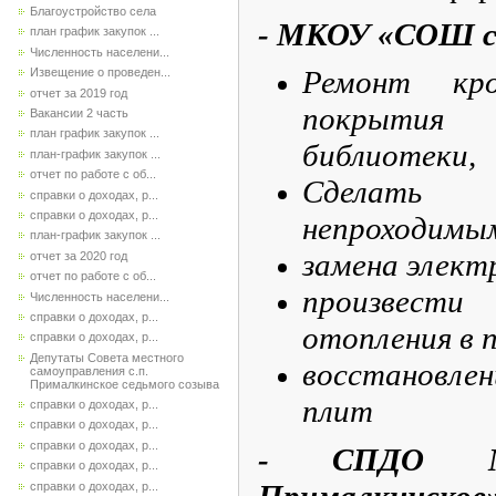
Благоустройство села
- МКОУ «СОШ с.
план график закупок ...
Численность населени...
Ремонт кр
Извещение о проведен...
отчет за 2019 год
покрытия
Вакансии 2 часть
план график закупок ...
библиотеки,
план-график закупок ...
отчет по работе с об...
Сделать
справки о доходах, р...
справки о доходах, р...
непроходимы
план-график закупок ...
замена элект
отчет за 2020 год
отчет по работе с об...
произвест
Численность населени...
справки о доходах, р...
отопления в 
справки о доходах, р...
Депутаты Совета местного
восстановле
самоуправления с.п.
Прималкинское седьмого созыва
плит
справки о доходах, р...
справки о доходах, р...
справки о доходах, р...
- СПДО 
справки о доходах, р...
Прималкинское
справки о доходах, р...