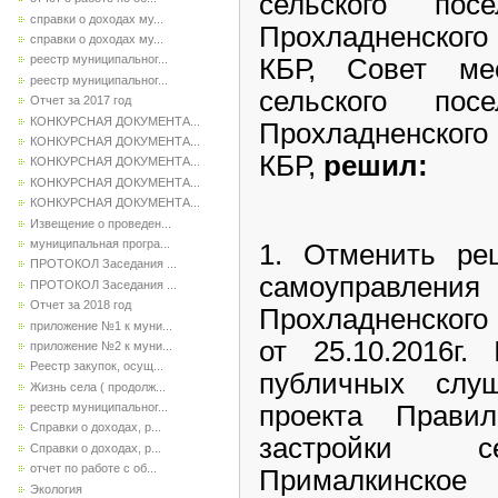
сельского пос
справки о доходах му...
Прохладненского
справки о доходах му...
реестр муниципальног...
КБР, Совет мес
реестр муниципальног...
сельского пос
Отчет за 2017 год
КОНКУРСНАЯ ДОКУМЕНТА...
Прохладненского
КОНКУРСНАЯ ДОКУМЕНТА...
КБР,
решил:
КОНКУРСНАЯ ДОКУМЕНТА...
КОНКУРСНАЯ ДОКУМЕНТА...
КОНКУРСНАЯ ДОКУМЕНТА...
Извещение о проведен...
муниципальная програ...
1. Отменить ре
ПРОТОКОЛ Заседания ...
самоуправлени
ПРОТОКОЛ Заседания ...
Отчет за 2018 год
Прохладненского
приложение №1 к муни...
от 25.10.2016г
приложение №2 к муни...
Реестр закупок, осущ...
публичных слу
Жизнь села ( продолж...
проекта Прави
реестр муниципальног...
Справки о доходах, р...
застройки се
Справки о доходах, р...
отчет по работе с об...
Прималкинско
Экология