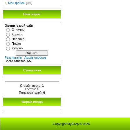
Мои файлы
[904]
Наш опрос
Оцените мой сайт
Отлично
Хорошо
Неплохо
Плохо
Ужасно
Результаты
|
Архив опросов
Всего ответов:
65
Статистика
Онлайн всего:
1
Гостей:
1
Пользователей:
0
Форма входа
Copyright MyCorp © 2026