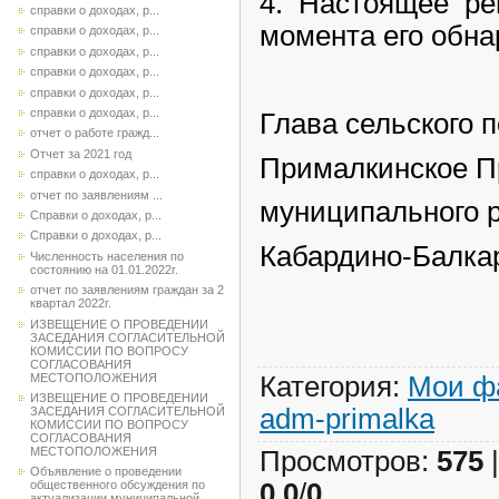
4. Настоящее ре
справки о доходах, р...
момента его обна
справки о доходах, р...
справки о доходах, р...
справки о доходах, р...
справки о доходах, р...
справки о доходах, р...
Глава сельского 
отчет о работе гражд...
Отчет за 2021 год
Прималкинское П
справки о доходах, р...
отчет по заявлениям ...
муниципального 
Справки о доходах, р...
Справки о доходах, р...
Кабардино-Ба
Численность населения по
состоянию на 01.01.2022г.
В.А. Са
отчет по заявлениям граждан за 2
квартал 2022г.
ИЗВЕЩЕНИЕ О ПРОВЕДЕНИИ
ЗАСЕДАНИЯ СОГЛАСИТЕЛЬНОЙ
КОМИССИИ ПО ВОПРОСУ
СОГЛАСОВАНИЯ
МЕСТОПОЛОЖЕНИЯ
Категория
:
Мои ф
ИЗВЕЩЕНИЕ О ПРОВЕДЕНИИ
adm-primalka
ЗАСЕДАНИЯ СОГЛАСИТЕЛЬНОЙ
КОМИССИИ ПО ВОПРОСУ
СОГЛАСОВАНИЯ
МЕСТОПОЛОЖЕНИЯ
Просмотров
:
575
Объявление о проведении
0.0
/
0
общественного обсуждения по
актуализации муниципальной