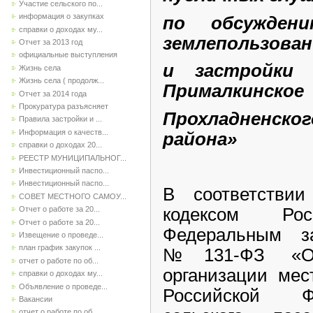
Участие сельского по...
информация о закупках
по обсужден
справки о доходах му...
землепользован
Отчет за 2013 год
официальные выступления
и застройки 
Жизнь села
Жизнь села ( продолж...
Прималкинское
Отчет за 2014 года
Прокуратура разъясняет
Прохладненск
Правила застройки и ...
Информация о качеств...
района»
справки о доходах 20...
РЕЕСТР МУНИЦИПАЛЬНОГ...
Инвестиционный паспо...
Инвестиционный паспо...
В соответствии
СОВЕТ МЕСТНОГО САМОУ...
Отчет о работе за 20...
кодексом Рос
Отчет о работе за 20...
Федеральным за
Извещение о проведе...
план график закупок ...
№131-ФЗ «Об
отчет о работе по об...
организации мес
справки о доходах му...
Объявление о проведе...
Российской Ф
Вакансии
отчет о работе по об...