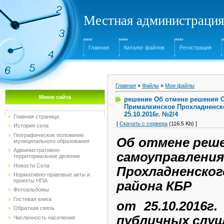
Местная администрация
Главная
Каталог файлов
Регистрация
Главная
»
Файлы
»
Мои файлы
Меню сайта
решение Об отмене решения С
Прималкинское Прохладненск
25.10.2016г. №2/4
Главная страница
[
Скачать с сервера
(116.5 Kb) ]
История села
Географическое положение
Об отмене реш
муниципального образования
Административно-
самоуправлени
территориальное деление
Новости Села
Прохладненск
Нормативно-правовые акты и
проекты НПА
района КБР
Фотоальбомы
Гостевая книга
от 25.10.2016г
Обратная связь
публичных слу
Численность населения