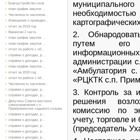
муниципальног
Благоустройство села
план график закупок ...
необходимо
Численность населени...
картографических
Извещение о проведен...
отчет за 2019 год
Вакансии 2 часть
2. Обнародова
план график закупок ...
путем его
план-график закупок ...
отчет по работе с об...
информационн
справки о доходах, р...
администрации с
справки о доходах, р...
план-график закупок ...
«Амбулатория с.
отчет за 2020 год
«РЦКТК с.п. Прим
отчет по работе с об...
Численность населени...
справки о доходах, р...
3. Контроль за 
справки о доходах, р...
решения возл
Депутаты Совета местного
самоуправления с.п.
комиссию по э
Прималкинское седьмого созыва
справки о доходах, р...
учету, торговле 
справки о доходах, р...
справки о доходах, р...
(председатель Уха
справки о доходах, р...
справки о доходах, р...