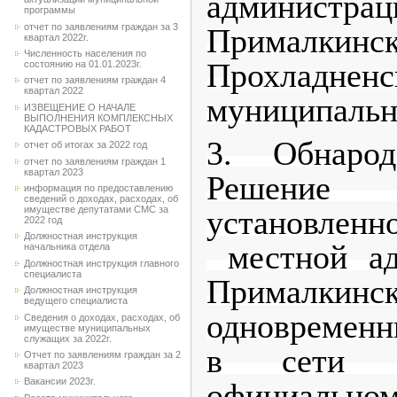
админис
программы
отчет по заявлениям граждан за 3
Прималкинск
квартал 2022г.
Численность населения по
Прохладненс
состоянию на 01.01.2023г.
отчет по заявлениям граждан 4
квартал 2022
муниципальн
ИЗВЕЩЕНИЕ О НАЧАЛЕ
ВЫПОЛНЕНИЯ КОМПЛЕКСНЫХ
КАДАСТРОВЫХ РАБОТ
3.
Обнарод
отчет об итогах за 2022 год
отчет по заявлениям граждан 1
квартал 2023
Решение
информация по предоставлению
сведений о доходах, расходах, об
имуществе депутатами СМС за
установл
2022 год
Должностная инструкция
местной ад
начальника отдела
Должностная инструкция главного
специалиста
Примал
Должностная инструкция
ведущего специалиста
одновремен
Сведения о доходах, расходах, об
имуществе муниципальных
служащих за 2022г.
в сети "
Отчет по заявлениям граждан за 2
квартал 2023
Вакансии 2023г.
официально