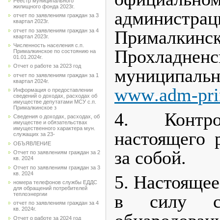
Реестр муниципального
жилищного фонда 2023г.
админис
отчет по заявлениям граждан за 3
квартал 2023г.
Прималкинск
отчет по заявлениям граждан за 4
квартал 2023г.
Численность населения с.п.
Прохладненс
Прималкинское по состоянию на
01.01.2024г.
Отчет о работе за 2023 год
муниципа
отчет по заявлениям граждан за 1
квартал 2024г.
www
.
adm
-
pr
Информация о предоставлении
сведений о доходах, расходах об
имуществе депутатами МСУ с.п.
Прималкинское з
4. Контро
Сведения о доходах, расходах, об
имуществе и обязательствах
имущественного характера мун.
настоящего 
служащих за 23-
ОБЪЯВЛЕНИЕ
за собой.
Отчет по заявлениям граждан за 2
кв. 2024
Отчет по заявлениям граждан за 3
кв. 2024
5. Настоящее
номера телефонов службы ЕДДС
для обращений потребителей
в силу с
теплоэнергии
отчет по заявлениям граждан за 4
кв. 2024г.
Отчет о работе за 2024 год