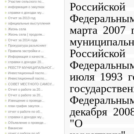
Участие сельского по...
Российско
информация о закупках
справки о доходах му...
Федеральны
Отчет за 2013 год
официальные выступления
марта 2007
Жизнь села
Жизнь села ( продолж...
муниципал
Отчет за 2014 года
Прокуратура разъясняет
Российско
Правила застройки и ...
Информация о качеств...
Федеральны
справки о доходах 20...
РЕЕСТР МУНИЦИПАЛЬНОГ...
июля 1993 
Инвестиционный паспо...
Инвестиционный паспо...
государст
СОВЕТ МЕСТНОГО САМОУ...
Отчет о работе за 20...
Отчет о работе за 20...
Федеральны
Извещение о проведе...
план график закупок ...
декабря 20
отчет о работе по об...
справки о доходах му...
"О прот
Объявление о проведе...
Вакансии
отчет о работе по об...