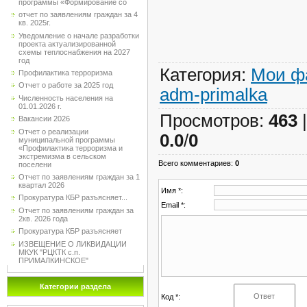
программы «Формирование со
отчет по заявлениям граждан за 4
кв. 2025г.
Уведомление о начале разработки
проекта актуализированной
схемы теплоснабжения на 2027
год
Категория
:
Мои ф
Профилактика терроризма
Отчет о работе за 2025 год
adm-primalka
Численность населения на
01.01.2026 г.
Просмотров
:
463
Вакансии 2026
Отчет о реализации
0.0
/
0
муниципальной программы
«Профилактика терроризма и
экстремизма в сельском
Всего комментариев
:
0
поселени
Отчет по заявлениям граждан за 1
квартал 2026
Имя *:
Прокуратура КБР разъясняет...
Email *:
Отчет по заявлениям граждан за
2кв. 2026 года
Прокуратура КБР разъясняет
ИЗВЕЩЕНИЕ О ЛИКВИДАЦИИ
МКУК "РЦКТК с.п.
ПРИМАЛКИНСКОЕ"
Категории раздела
Код *: