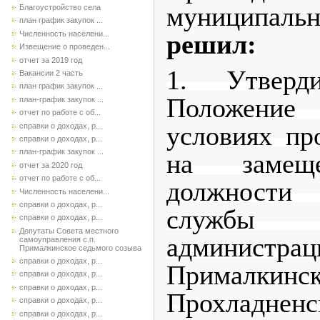
муниципаль
Благоустройство села
план график закупок ...
Численность населени...
решил:
Извещение о проведен...
отчет за 2019 год
1. Утверди
Вакансии 2 часть
план график закупок ...
Положени
план-график закупок ...
отчет по работе с об...
условиях пр
справки о доходах, р...
справки о доходах, р...
план-график закупок ...
на замеще
отчет за 2020 год
отчет по работе с об...
должности
Численность населени...
справки о доходах, р...
службы
справки о доходах, р...
Депутаты Совета местного
админис
самоуправления с.п.
Прималкинское седьмого созыва
справки о доходах, р...
Прималкинск
справки о доходах, р...
справки о доходах, р...
Прохладненс
справки о доходах, р...
справки о доходах, р...