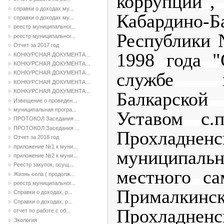
коррупц
справки о доходах му...
Кабардино-Б
справки о доходах му...
реестр муниципальног...
Республики 
реестр муниципальног...
Отчет за 2017 год
1998 года 
КОНКУРСНАЯ ДОКУМЕНТА...
КОНКУРСНАЯ ДОКУМЕНТА...
службе 
КОНКУРСНАЯ ДОКУМЕНТА...
КОНКУРСНАЯ ДОКУМЕНТА...
КОНКУРСНАЯ ДОКУМЕНТА...
Балкарско
Извещение о проведен...
муниципальная програ...
Уставом с.
ПРОТОКОЛ Заседания ...
ПРОТОКОЛ Заседания ...
Прохладненс
Отчет за 2018 год
приложение №1 к муни...
муниципальн
приложение №2 к муни...
Реестр закупок, осущ...
местного са
Жизнь села ( продолж...
реестр муниципальног...
Прималкинск
Справки о доходах, р...
Справки о доходах, р...
Прохладненс
отчет по работе с об...
Экология