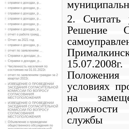
муниципальн
справки о доходах, р...
справки о доходах, р...
справки о доходах, р...
2. Считать
справки о доходах, р...
справки о доходах, р...
Решение С
справки о доходах, р...
отчет о работе гражд...
самоупр
Отчет за 2021 год
справки о доходах, р...
Прималкин
отчет по заявлениям ...
Справки о доходах, р...
15.07.2008г
Справки о доходах, р...
Численность населения по
состоянию на 01.01.2022г.
Положени
отчет по заявлениям граждан за 2
квартал 2022г.
условиях пр
ИЗВЕЩЕНИЕ О ПРОВЕДЕНИИ
ЗАСЕДАНИЯ СОГЛАСИТЕЛЬНОЙ
КОМИССИИ ПО ВОПРОСУ
на замеще
СОГЛАСОВАНИЯ
МЕСТОПОЛОЖЕНИЯ
ИЗВЕЩЕНИЕ О ПРОВЕДЕНИИ
должности
ЗАСЕДАНИЯ СОГЛАСИТЕЛЬНОЙ
КОМИССИИ ПО ВОПРОСУ
СОГЛАСОВАНИЯ
службы
МЕСТОПОЛОЖЕНИЯ
Объявление о проведении
общественного обсуждения по
актуализации муниципальной