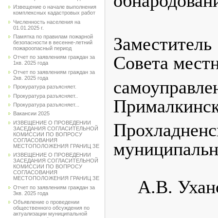
обнародован
Извещение о начале выполнения
комплексных кадастровых работ
Численность населения на
01.01.2025 г.
Заместител
Памятка по правилам пожарной
безопасности в весенне-летний
пожароопасный период
Совета мест
Отчет по заявлениям граждан за
1кв. 2025 года
Отчет по заявлениям граждан за
2кв. 2025 года
самоупр
Прокуратура разъясняет.
Прокуратура разъясняет..
Прималкинск
Прокуратура разъясняет...
Вакансии 2025
ИЗВЕЩЕНИЕ О ПРОВЕДЕНИИ
Прохладненс
ЗАСЕДАНИЯ СОГЛАСИТЕЛЬНОЙ
КОМИССИИ ПО ВОПРОСУ
СОГЛАСОВАНИЯ
муниципаль
МЕСТОПОЛОЖЕНИЯ ГРАНИЦ ЗЕ
ИЗВЕЩЕНИЕ О ПРОВЕДЕНИИ
ЗАСЕДАНИЯ СОГЛАСИТЕЛЬНОЙ
КОМИССИИ ПО ВОПРОСУ
СОГЛАСОВАНИЯ
МЕСТОПОЛОЖЕНИЯ ГРАНИЦ ЗЕ
А.В. Ухан
Отчет по заявлениям граждан за
3кв. 2025 года
Объявление о проведении
общественного обсуждения по
актуализации муниципальной