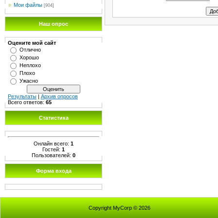
Мои файлы
[904]
Наш опрос
Оцените мой сайт
Отлично
Хорошо
Неплохо
Плохо
Ужасно
Результаты
|
Архив опросов
Всего ответов:
65
Статистика
Онлайн всего:
1
Гостей:
1
Пользователей:
0
Форма входа
Copyright MyCorp © 2026