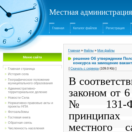
Местная администрация
Главная
Каталог файлов
Регистрация
Главная
»
Файлы
»
Мои файлы
Меню сайта
решение Об утверждении Поло
конкурса на замещение вака
[
Скачать с сервера
(109.0 Kb) ]
Главная страница
История села
В соответст
Географическое положение
муниципального образования
законом от 6
Административно-
территориальное деление
Новости Села
№ 131-Ф
Нормативно-правовые акты и
проекты НПА
принципа
Фотоальбомы
Гостевая книга
Обратная связь
местного с
Численность населения