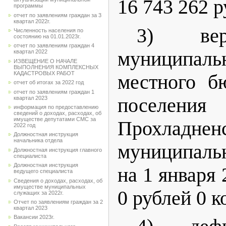
16 743 262 р
программы
отчет по заявлениям граждан за 3
квартал 2022г.
3) вер
Численность населения по
состоянию на 01.01.2023г.
отчет по заявлениям граждан 4
муниципа
квартал 2022
ИЗВЕЩЕНИЕ О НАЧАЛЕ
ВЫПОЛНЕНИЯ КОМПЛЕКСНЫХ
КАДАСТРОВЫХ РАБОТ
местного б
отчет об итогах за 2022 год
отчет по заявлениям граждан 1
поселения
квартал 2023
информация по предоставлению
сведений о доходах, расходах, об
имуществе депутатами СМС за
Прохладнен
2022 год
Должностная инструкция
начальника отдела
муниципаль
Должностная инструкция главного
специалиста
Должностная инструкция
на 1 января 
ведущего специалиста
Сведения о доходах, расходах, об
имуществе муниципальных
0 рублей 0 к
служащих за 2022г.
Отчет по заявлениям граждан за 2
квартал 2023
Вакансии 2023г.