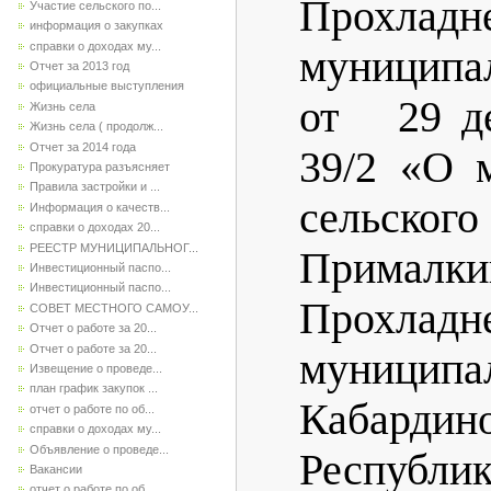
Прохладн
Участие сельского по...
информация о закупках
справки о доходах му...
муницип
Отчет за 2013 год
официальные выступления
от 29 де
Жизнь села
Жизнь села ( продолж...
Отчет за 2014 года
39/2 «О 
Прокуратура разъясняет
Правила застройки и ...
сельско
Информация о качеств...
справки о доходах 20...
РЕЕСТР МУНИЦИПАЛЬНОГ...
Прималки
Инвестиционный паспо...
Инвестиционный паспо...
Прохладн
СОВЕТ МЕСТНОГО САМОУ...
Отчет о работе за 20...
Отчет о работе за 20...
муницип
Извещение о проведе...
план график закупок ...
Кабардин
отчет о работе по об...
справки о доходах му...
Объявление о проведе...
Республи
Вакансии
отчет о работе по об...