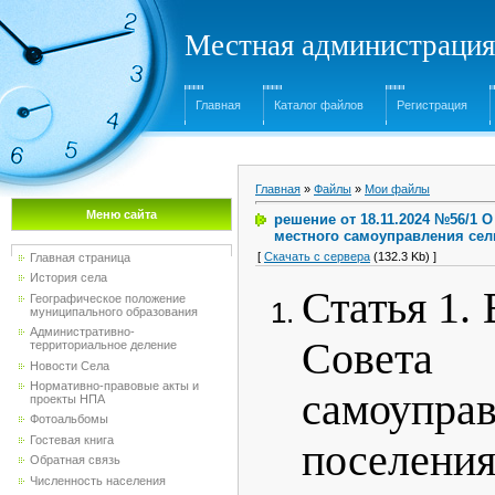
Местная администрация
Главная
Каталог файлов
Регистрация
Главная
»
Файлы
»
Мои файлы
Меню сайта
решение от 18.11.2024 №56/1 
местного самоуправления сел
[
Скачать с сервера
(132.3 Kb) ]
Главная страница
История села
Статья 1.
Географическое положение
муниципального образования
Административно-
Совет
территориальное деление
Новости Села
Нормативно-правовые акты и
самоупра
проекты НПА
Фотоальбомы
Гостевая книга
поселени
Обратная связь
Численность населения