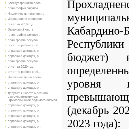
Прохладнен
Благоустройство села
план график закупок ...
муниципа
Численность населени...
Извещение о проведен...
отчет за 2019 год
Кабардино-Б
Вакансии 2 часть
план график закупок ...
Республики 
план-график закупок ...
отчет по работе с об...
справки о доходах, р...
бюджет) 
справки о доходах, р...
план-график закупок ...
определен
отчет за 2020 год
отчет по работе с об...
Численность населени...
уровня 
справки о доходах, р...
справки о доходах, р...
превышающе
Депутаты Совета местного
самоуправления с.п.
Прималкинское седьмого созыва
справки о доходах, р...
(декабрь 20
справки о доходах, р...
справки о доходах, р...
2023 года):
справки о доходах, р...
справки о доходах, р...