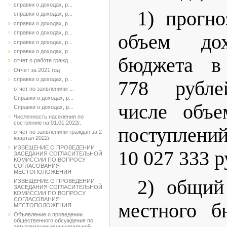
справки о доходах, р...
1) прогн
справки о доходах, р...
справки о доходах, р...
справки о доходах, р...
объем дох
справки о доходах, р...
справки о доходах, р...
бюджета в
отчет о работе гражд...
Отчет за 2021 год
справки о доходах, р...
778 рублей 
отчет по заявлениям ...
Справки о доходах, р...
числе объе
Справки о доходах, р...
Численность населения по
состоянию на 01.01.2022г.
поступлений
отчет по заявлениям граждан за 2
квартал 2022г.
ИЗВЕЩЕНИЕ О ПРОВЕДЕНИИ
10 027 333 р
ЗАСЕДАНИЯ СОГЛАСИТЕЛЬНОЙ
КОМИССИИ ПО ВОПРОСУ
СОГЛАСОВАНИЯ
МЕСТОПОЛОЖЕНИЯ
2) общий
ИЗВЕЩЕНИЕ О ПРОВЕДЕНИИ
ЗАСЕДАНИЯ СОГЛАСИТЕЛЬНОЙ
КОМИССИИ ПО ВОПРОСУ
СОГЛАСОВАНИЯ
местного б
МЕСТОПОЛОЖЕНИЯ
Объявление о проведении
общественного обсуждения по
актуализации муниципальной