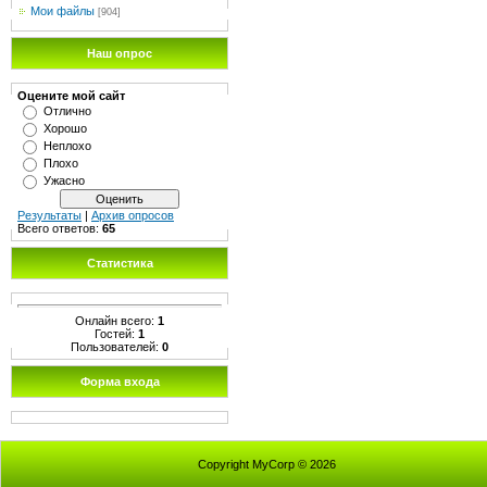
Мои файлы
[904]
Наш опрос
Оцените мой сайт
Отлично
Хорошо
Неплохо
Плохо
Ужасно
Результаты
|
Архив опросов
Всего ответов:
65
Статистика
Онлайн всего:
1
Гостей:
1
Пользователей:
0
Форма входа
Copyright MyCorp © 2026