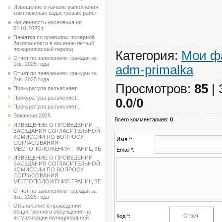
Извещение о начале выполнения
комплексных кадастровых работ
Численность населения на
01.01.2025 г.
Памятка по правилам пожарной
безопасности в весенне-летний
пожароопасный период
Категория
:
Мои ф
Отчет по заявлениям граждан за
1кв. 2025 года
adm-primalka
Отчет по заявлениям граждан за
2кв. 2025 года
Просмотров
:
85
|
Прокуратура разъясняет.
Прокуратура разъясняет..
0.0
/
0
Прокуратура разъясняет...
Вакансии 2025
Всего комментариев
:
0
ИЗВЕЩЕНИЕ О ПРОВЕДЕНИИ
ЗАСЕДАНИЯ СОГЛАСИТЕЛЬНОЙ
КОМИССИИ ПО ВОПРОСУ
Имя *:
СОГЛАСОВАНИЯ
МЕСТОПОЛОЖЕНИЯ ГРАНИЦ ЗЕ
Email *:
ИЗВЕЩЕНИЕ О ПРОВЕДЕНИИ
ЗАСЕДАНИЯ СОГЛАСИТЕЛЬНОЙ
КОМИССИИ ПО ВОПРОСУ
СОГЛАСОВАНИЯ
МЕСТОПОЛОЖЕНИЯ ГРАНИЦ ЗЕ
Отчет по заявлениям граждан за
3кв. 2025 года
Объявление о проведении
общественного обсуждения по
Код *:
актуализации муниципальной