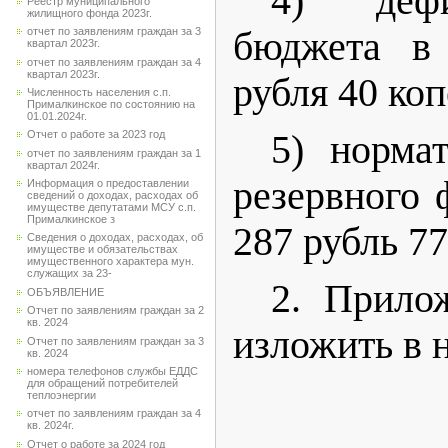
4) дефи
Реестр муниципального
жилищного фонда 2023г.
отчет по заявлениям граждан за 3
бюджета в
квартал 2023г.
отчет по заявлениям граждан за 4
квартал 2023г.
рубля 40 коп
Численность населения с.п.
Прималкинское по состоянию на
01.01.2024г.
5) норма
Отчет о работе за 2023 год
отчет по заявлениям граждан за 1
квартал 2024г.
резервного 
Информация о предоставлении
сведений о доходах, расходах об
имуществе депутатами МСУ с.п.
Прималкинское з
287 рубль 77
Сведения о доходах, расходах, об
имуществе и обязательствах
имущественного характера мун.
служащих за 23-
2. Прило
ОБЪЯВЛЕНИЕ
Отчет по заявлениям граждан за 2
кв. 2024
изложить в 
Отчет по заявлениям граждан за 3
кв. 2024
номера телефонов службы ЕДДС
для обращений потребителей
теплоэнергии
отчет по заявлениям граждан за 4
кв. 2024г.
Отчет о работе за 2024 год