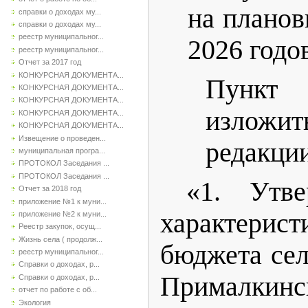
на планов
справки о доходах му...
справки о доходах му...
реестр муниципальног...
2026 годо
реестр муниципальног...
Отчет за 2017 год
КОНКУРСНАЯ ДОКУМЕНТА...
Пункт
КОНКУРСНАЯ ДОКУМЕНТА...
КОНКУРСНАЯ ДОКУМЕНТА...
излож
КОНКУРСНАЯ ДОКУМЕНТА...
КОНКУРСНАЯ ДОКУМЕНТА...
Извещение о проведен...
редакци
муниципальная програ...
ПРОТОКОЛ Заседания ...
ПРОТОКОЛ Заседания ...
«1. Утве
Отчет за 2018 год
приложение №1 к муни...
характери
приложение №2 к муни...
Реестр закупок, осущ...
Жизнь села ( продолж...
бюджета сел
реестр муниципальног...
Справки о доходах, р...
Прималкинс
Справки о доходах, р...
отчет по работе с об...
Экология